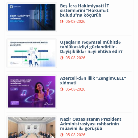
Beş İcra Hakimiyyəti İT
sistemlərini “Hökumət
buludu”na köçürüb
06-08-2026
Uşaqların rəqəmsal mühitdə
təhlükəsizliyi gücləndirilir -
Dəyişikliklər nəyi ehtiva edir?
05-08-2026
Azercell-dən illik “ZengimCELL”
xidməti
05-08-2026
Nazir Qazaxıstanın Prezident
Administrasiyası rəhbərinin
müavini ilə görüşüb
05-08-2026