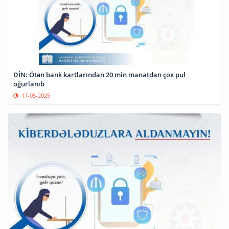
DİN: Ötən bank kartlarından 20 min manatdan çox pul
oğurlanıb
17-05-2025