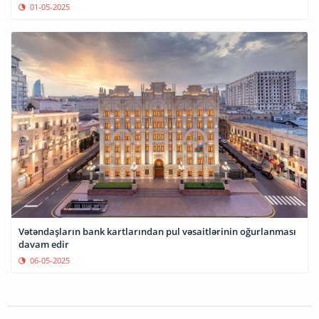
01-05-2025
Vətəndaşların bank kartlarından pul vəsaitlərinin oğurlanması
davam edir
06-05-2025