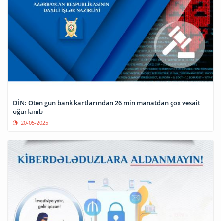
DİN: Ötən gün bank kartlarından 26 min manatdan çox vəsait
oğurlanıb
20-05-2025