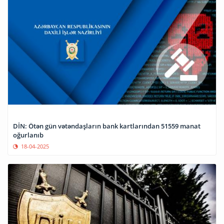
DİN: Ötən gün vətəndaşların bank kartlarından 51559 manat
oğurlanıb
18-04-2025