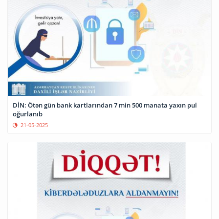
DİN: Ötən gün bank kartlarından 7 min 500 manata yaxın pul
oğurlanıb
21-05-2025