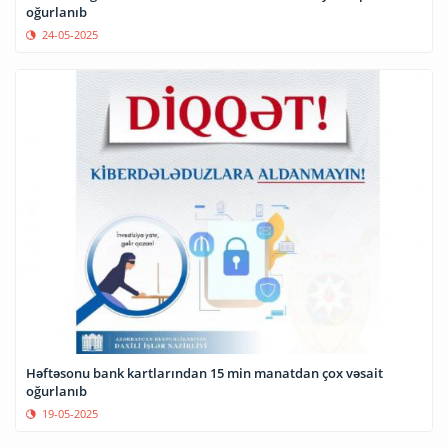
oğurlanıb
24-05-2025
Həftəsonu bank kartlarından 15 min manatdan çox vəsait
oğurlanıb
19-05-2025