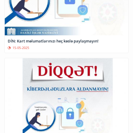
DİN: Kart məlumatlarınızı heç kəslə paylaşmayın!
15-05-2025