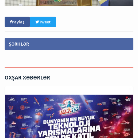
Paylaş
Tweet
ŞƏRHLƏR
OXŞAR XƏBƏRLƏR