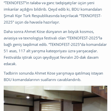
“TEKNOFEST”in tələbə və gənc tədqiqatçılar üçün yeni
imkanlar açdığını bildirib. Qeyd edib ki, BDU komandaları
Şimali Kipr Türk Respublikasında keçiriləcək “TEKNOFEST-
2025” üçün də həvəslə hazırlaşır.
Daha sonra Ahmet Köse dünyanın ən böyük kosmos,
aviasiya və texnologiya festivalı olan “TEKNOFEST-2025”lə
bağlı geniş təqdimat edib. “TEKNOFEST-2025”də komandalar
51 əsas, 117 alt yarışma kateqoriyası üzrə yarışacaqlar.
Festivalda iştirak üçün qeydiyyat fevralın 20-dək davam
edəcək.
Tədbirin sonunda Ahmet Köse yarışmaya qatılmaq istəyən
BDU komandalarının suallarını cavablandırıb.