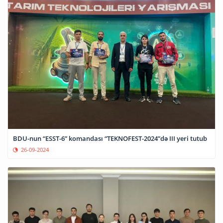
BDU-nun “ESST-6” komandası “TEKNOFEST-2024”də III yeri tutub
26-09-2024