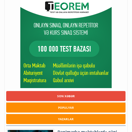
SON XƏBƏR
POPULYAR
YAZARLAR
Danimarka məktəblərdə süni