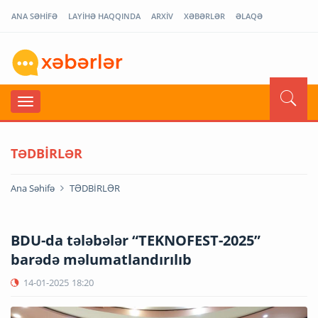
ANA SƏHİFƏ
LAYİHƏ HAQQINDA
ARXİV
XƏBƏRLƏR
ƏLAQƏ
TƏDBİRLƏR
Ana Səhifə
TƏDBİRLƏR
BDU-da tələbələr “TEKNOFEST-2025”
barədə məlumatlandırılıb
14-01-2025
18:20