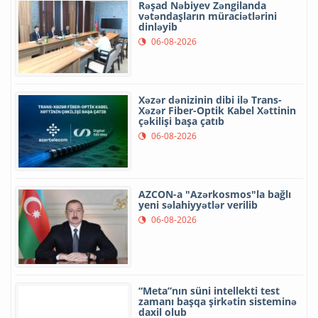
Rəşad Nəbiyev Zəngilanda
vətəndaşların müraciətlərini
dinləyib
06-08-2026
Xəzər dənizinin dibi ilə Trans-
Xəzər Fiber-Optik Kabel Xəttinin
çəkilişi başa çatıb
06-08-2026
AZCON-a "Azərkosmos"la bağlı
yeni səlahiyyətlər verilib
06-08-2026
“Meta”nın süni intellekti test
zamanı başqa şirkətin sisteminə
daxil olub