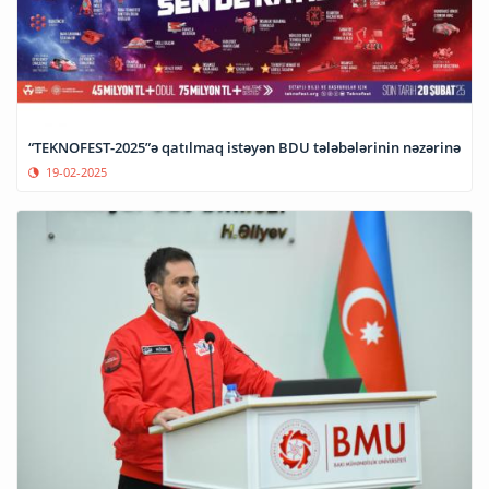
“TEKNOFEST-2025”ə qatılmaq istəyən BDU tələbələrinin nəzərinə
19-02-2025