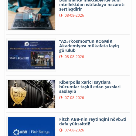
intellektdən istifadəyə nəzarəti
sərtləşdirir
08-08-2026
“Azərkosmos”un KOSMİK
Akademiyası mükafata layiq
görülüb
08-08-2026
Kiberpolis xarici saytlara
hücumlar təşkil edən şəxsləri
saxlayıb
07-08-2026
Fitch ABB-nin reytinqini növbəti
dəfə yüksəltdi!
07-08-2026