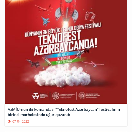
AzMİU-nun iki komandası “Teknofest Azərbaycan” festivalının
birinci mərhələsində uğur qazanıb
07-04-2022