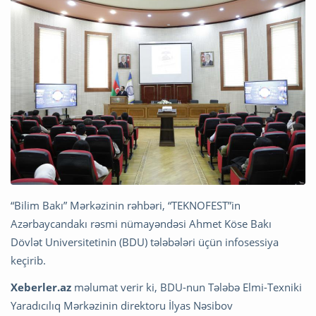
“Bilim Bakı” Mərkəzinin rəhbəri, “TEKNOFEST”in
Azərbaycandakı rəsmi nümayəndəsi Ahmet Köse Bakı
Dövlət Universitetinin (BDU) tələbələri üçün infosessiya
keçirib.
Xeberler.az
məlumat verir ki, BDU-nun Tələbə Elmi-Texniki
Yaradıcılıq Mərkəzinin direktoru İlyas Nəsibov