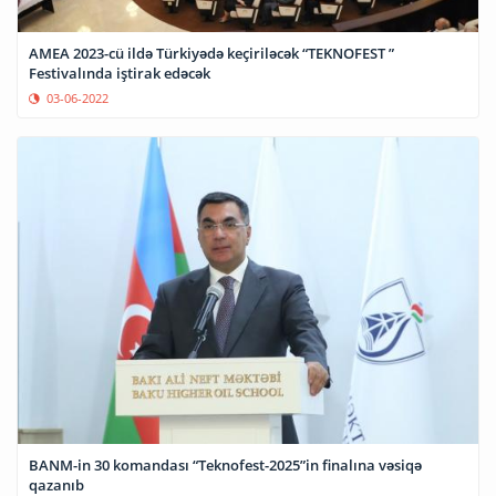
AMEA 2023-cü ildə Türkiyədə keçiriləcək “TEKNOFEST ”
Festivalında iştirak edəcək
03-06-2022
BANM-in 30 komandası “Teknofest-2025”in finalına vəsiqə
qazanıb