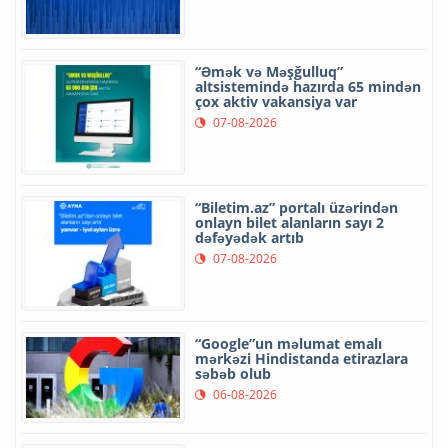
“Əmək və Məşğulluq”
altsistemində hazırda 65 mindən
çox aktiv vakansiya var
07-08-2026
“Biletim.az” portalı üzərindən
onlayn bilet alanların sayı 2
dəfəyədək artıb
07-08-2026
“Google”un məlumat emalı
mərkəzi Hindistanda etirazlara
səbəb olub
06-08-2026