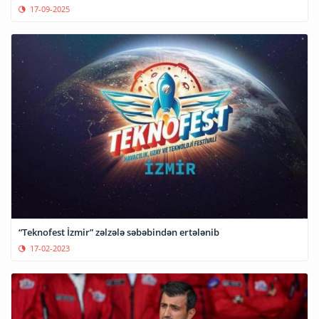
17-09-2025
“Teknofest İzmir” zəlzələ səbəbindən ertələnib
17-02-2023