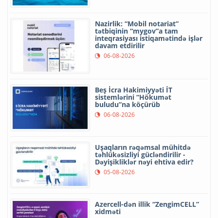
Nazirlik: “Mobil notariat”
tətbiqinin “mygov”a tam
inteqrasiyası istiqamətində işlər
davam etdirilir
06-08-2026
Beş İcra Hakimiyyəti İT
sistemlərini “Hökumət
buludu”na köçürüb
06-08-2026
Uşaqların rəqəmsal mühitdə
təhlükəsizliyi gücləndirilir -
Dəyişikliklər nəyi ehtiva edir?
05-08-2026
Azercell-dən illik “ZengimCELL”
xidməti