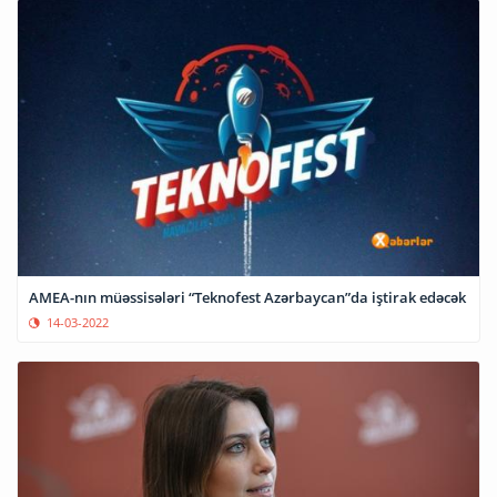
AMEA-nın müəssisələri “Teknofest Azərbaycan”da iştirak edəcək
14-03-2022