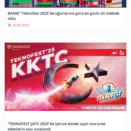
BANM “Teknofest 2025”də uğurlarına görə ən güclü ali məktəb
oldu
26-09-2025
“TEKNOFEST ŞKTC 2025”də iştirak etmək üçün müraciət
edənlərin sayı açıqlanıb