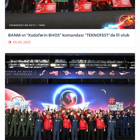
BANM-ın “Xudafərin BHOS” komandası "TEKNOFEST"də lll olub
05-05-2025