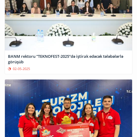
BANM rektoru “TEKNOFEST-2025”də iştirak edəcək tələbələrlə
görüşüb
02-05-2025