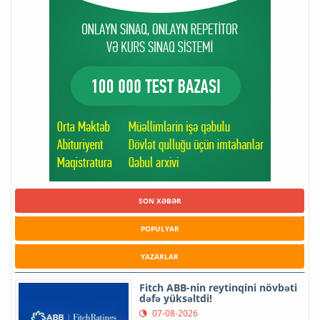
SON XƏBƏR
POPULYAR
YAZARLAR
Fitch ABB-nin reytinqini növbəti
dəfə yüksəltdi!
07-08-2026