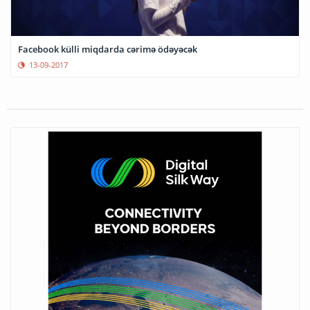
Facebook külli miqdarda cərimə ödəyəcək
13-09-2017