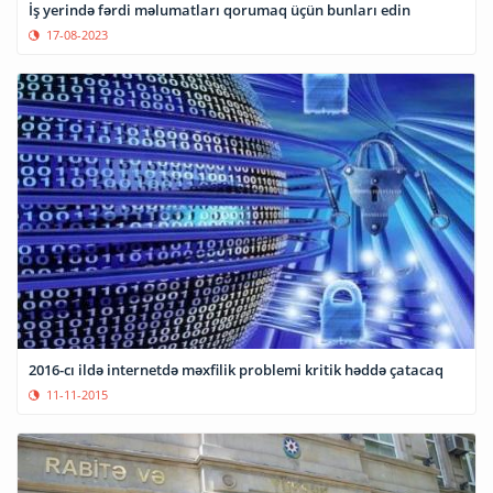
İş yerində fərdi məlumatları qorumaq üçün bunları edin
17-08-2023
2016-cı ildə internetdə məxfilik problemi kritik həddə çatacaq
11-11-2015