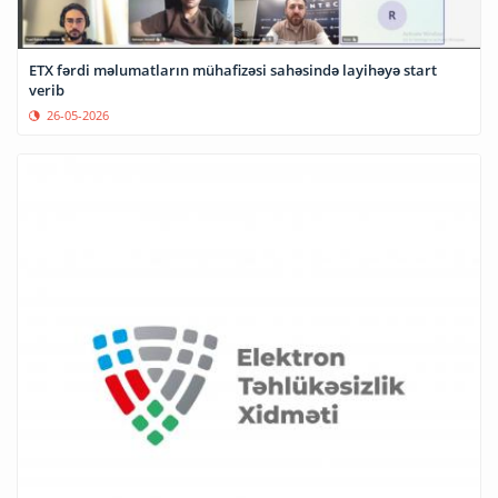
ETX fərdi məlumatların mühafizəsi sahəsində layihəyə start
verib
26-05-2026