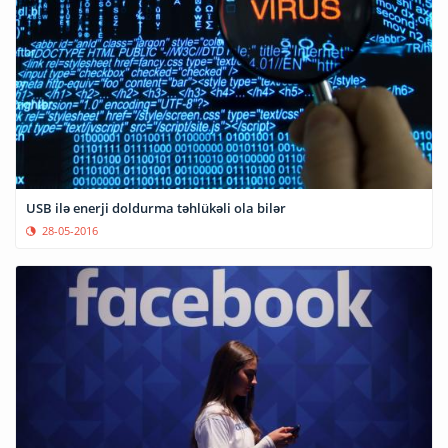
USB ilə enerji doldurma təhlükəli ola bilər
28-05-2016