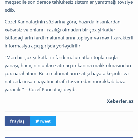
məqsədilə son dərəcə təhlükəsiz sistemlər yaratmağı tövsiyə
edib.
Cozef Kannataçinin sözlərinə görə, hazırda insanlardan
xəbərsiz və onların razılığı olmadan bir çox şirkətlər
istifadəçilərin fərdi məlumatlarını toplayır və məxfi xarakterli
informasiya açıq girişdə yerləşdirilir.
"Mən bir çox şirkətlərin fərdi məlumatları toplamaqla
yanaşı, həmçinin onları satmaq imkanına malik olmasından
çox narahatam. Belə məlumatların satışı həyata keçirilir və
nəticədə insan həyatını ətraflı təsvir edən mürəkkəb baza
yaradılır" – Cozef Kannataçi deyib.
Xeberler.az
Paylaş
Tweet