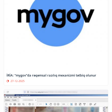
İRİA: “mygov”da rəqəmsal razılıq mexanizmi tətbiq olunur
27-12-2025