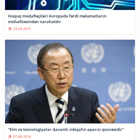
Hüquq müdafiəçiləri Avropada fərdi məlumatların
mühafizəsindən narahatdır
23-04-2015
“Elm və texnologiyalar davamlı inkişafın aparıcı qüvvəsidir”
07-06-2016