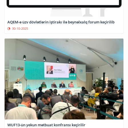
AQEM-ə üzv dövlətlərin iştirakı ilə beynəlxalq forum keçirilib
30-10-2025
WUF13-ün yekun mətbuat konfransı keçirilir