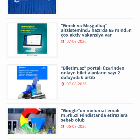
“Əmək və Məşğulluq”
altsistemində hazırda 65 mindən
çox aktiv vakansiya var
07-08-2026
“Biletim.az” portalı üzərindən
onlayn bilet alanların sayı 2
dəfəyədək artıb
07-08-2026
“Google”un məlumat emalı
mərkəzi Hindistanda etirazlara
səbəb olub
06-08-2026