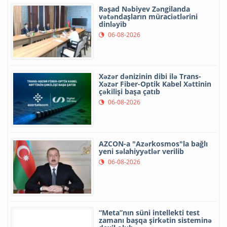
Rəşad Nəbiyev Zəngilanda
vətəndaşların müraciətlərini
dinləyib
06-08-2026
Xəzər dənizinin dibi ilə Trans-
Xəzər Fiber-Optik Kabel Xəttinin
çəkilişi başa çatıb
06-08-2026
AZCON-a "Azərkosmos"la bağlı
yeni səlahiyyətlər verilib
06-08-2026
“Meta”nın süni intellekti test
zamanı başqa şirkətin sisteminə