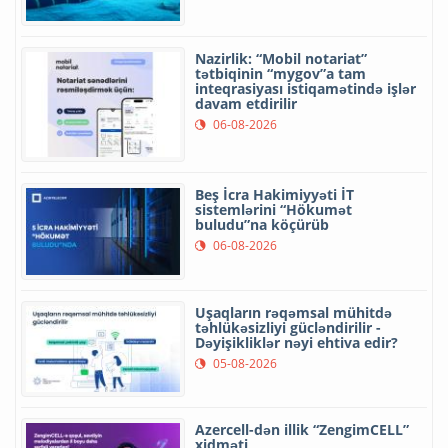
Nazirlik: “Mobil notariat”
tətbiqinin “mygov”a tam
inteqrasiyası istiqamətində işlər
davam etdirilir
06-08-2026
Beş İcra Hakimiyyəti İT
sistemlərini “Hökumət
buludu”na köçürüb
06-08-2026
Uşaqların rəqəmsal mühitdə
təhlükəsizliyi gücləndirilir -
Dəyişikliklər nəyi ehtiva edir?
05-08-2026
Azercell-dən illik “ZengimCELL”
xidməti