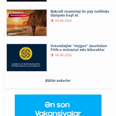
Bakcell rouminqi ilə yay tətilində
dünyanı kəşf et
04-08-2026
Vətəndaşlar “mygov” üzərindən
FHN-ə müraciət edə biləcəklər
04-08-2026
Bütün xəbərlər