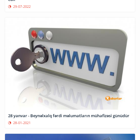
29-07-2022
28 yanvar - Beynəlxalq fərdi məlumatların mühafizəsi günüdür
28-01-2021