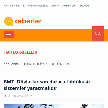
ANA SƏHİFƏ
LAYİHƏ HAQQINDA
ARXİV
XƏBƏRLƏR
ƏLAQƏ
TƏHLÜKƏSİZLİK
Ana Səhifə
TEXNOLOGİYA
TƏHLÜKƏSİZLİK
BMT: Dövlətlər son dərəcə təhlükəsiz
sistemlər yaratmalıdır
23-10-2017
12:22