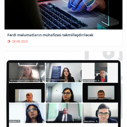
Fərdi məlumatların mühafizəsi təkmilləşdiriləcək
28-08-2023