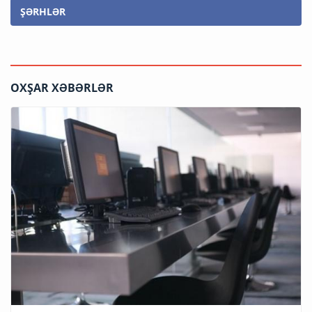
ŞƏRHLƏR
OXŞAR XƏBƏRLƏR