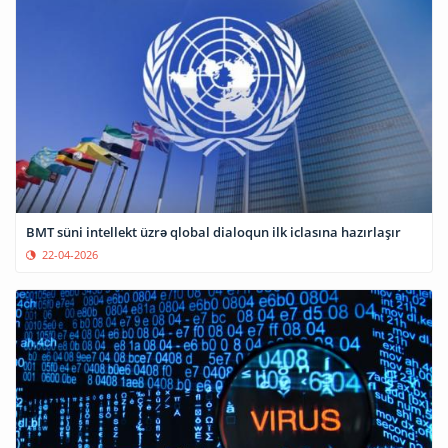
BMT süni intellekt üzrə qlobal dialoqun ilk iclasına hazırlaşır
22-04-2026