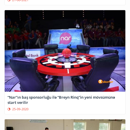
“Nar”ın baş sponsorluğu ilə “Breyn Rinq”in yeni mövsümünə
start verilir
25-09-2020