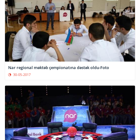
Nar regional məktəb çempionatına dəstək oldu-Foto
30-05-2017