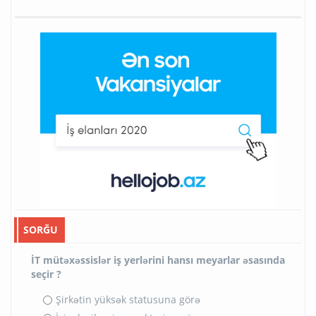
SORĞU
İT mütəxəssislər iş yerlərini hansı meyarlar əsasında
seçir ?
Şirkətin yüksək statusuna görə