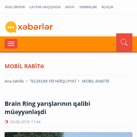
ANA SƏHİFƏ
LAYİHƏ HAQQINDA
ARXİV
XƏBƏRLƏR
ƏLAQƏ
MOBİL RABİTƏ
Ana Səhifə
TELEKOM VƏ NƏQLİYYAT
MOBİL RABİTƏ
Brain Ring yarışlarının qalibi
müəyyənləşdi
29-06-2018
17:44