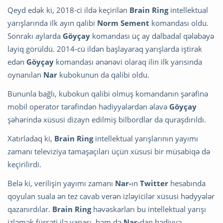
Qeyd edək ki, 2018-ci ildə keçirilən
Brain Ring
intellektual
yarışlarında ilk ayın qalibi
Norm Sement
komandası oldu.
Sonrakı aylarda
Göyçay
komandası üç ay dalbadal qələbəyə
layiq görüldü. 2014-cü ildən başlayaraq yarışlarda iştirak
edən
Göyçay
komandası ənənəvi olaraq ilin ilk yarısında
oynanılan
Nar
kubokunun da qalibi oldu.
Bununla bağlı, kubokun qalibi olmuş komandanın şərəfinə
mobil operator tərəfindən hədiyyələrdən əlavə
Göyçay
şəhərində xüsusi dizayn edilmiş bilbordlar da quraşdırıldı.
Xatırladaq ki,
Brain Ring
intellektual yarışlarının yayımı
zamanı televiziya tamaşaçıları üçün xüsusi bir müsabiqə də
keçirilirdi.
Belə ki, verilişin yayımı zamanı
Nar-
ın
Twitter
hesabında
qoyulan suala ən tez cavab verən izləyicilər xüsusi hədyyələr
qazanırdılar.
Brain Ring
həvəskarları bu intellektual yarışı
izləmək fürsəti ilə yanaşı, həm də
Nar
-dan hədiyyə