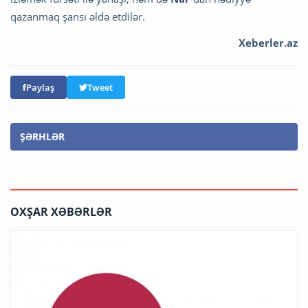
qazanmaq şansı əldə etdilər.
Xeberler.az
Paylaş
Tweet
ŞƏRHLƏR
OXŞAR XƏBƏRLƏR