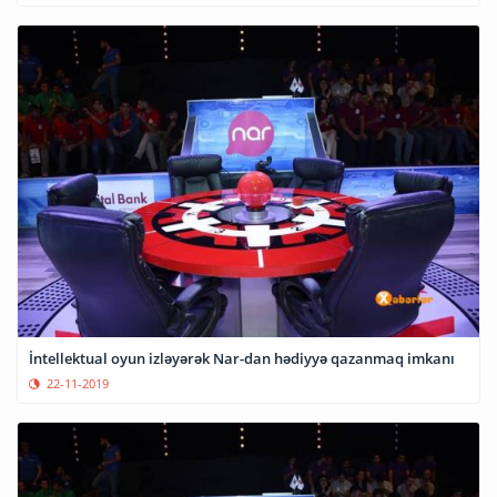
İntellektual oyun izləyərək Nar-dan hədiyyə qazanmaq imkanı
22-11-2019