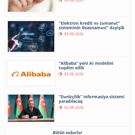
03-08-2026
"Elektron kredit və zəmanət"
sisteminin Əsasnaməsi" dəyişib
03-08-2026
“Alibaba” yeni AI modelini
təqdim edib
03-08-2026
“Dənizçilik” informasiya sistemi
yaradılacaq
03-08-2026
Bütün xəbərlər