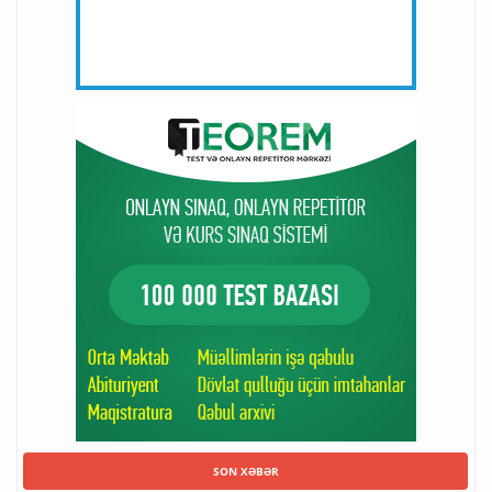
SON XƏBƏR