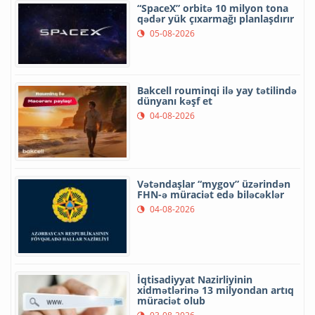
“SpaceX” orbitə 10 milyon tona
qədər yük çıxarmağı planlaşdırır
05-08-2026
Bakcell rouminqi ilə yay tətilində
dünyanı kəşf et
04-08-2026
Vətəndaşlar “mygov” üzərindən
FHN-ə müraciət edə biləcəklər
04-08-2026
İqtisadiyyat Nazirliyinin
xidmətlərinə 13 milyondan artıq
müraciət olub