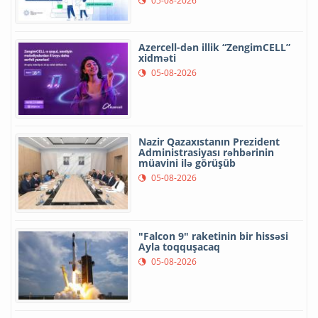
05-08-2026
Azercell-dən illik “ZengimCELL”
xidməti
05-08-2026
Nazir Qazaxıstanın Prezident
Administrasiyası rəhbərinin
müavini ilə görüşüb
05-08-2026
"Falcon 9" raketinin bir hissəsi
Ayla toqquşacaq
05-08-2026