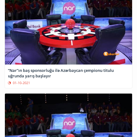
“Nar”ın baş sponsorluğu ilə Azərbaycan çempionu titulu
uğrunda yarış başlayır
01-10-2021