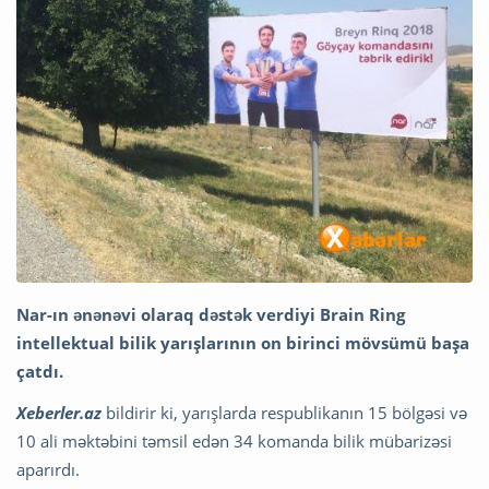
Nar-ın ənənəvi olaraq dəstək verdiyi Brain Ring
intellektual bilik yarışlarının on birinci mövsümü başa
çatdı.
Xeberler.az
bildirir ki, yarışlarda respublikanın 15 bölgəsi və
10 ali məktəbini təmsil edən 34 komanda bilik mübarizəsi
aparırdı.