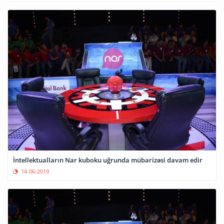
İntellektualların Nar kuboku uğrunda mübarizəsi davam edir
14-06-2019