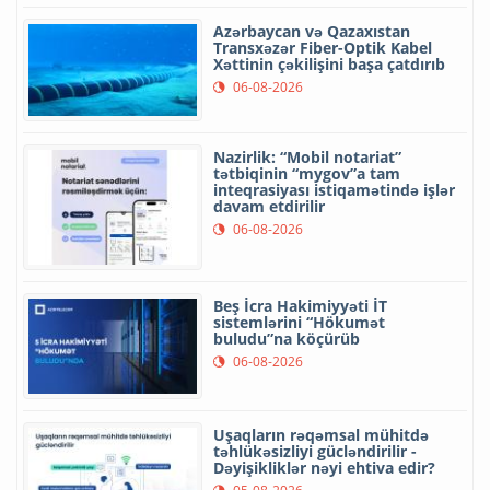
Azərbaycan və Qazaxıstan
Transxəzər Fiber-Optik Kabel
Xəttinin çəkilişini başa çatdırıb
06-08-2026
Nazirlik: “Mobil notariat”
tətbiqinin “mygov”a tam
inteqrasiyası istiqamətində işlər
davam etdirilir
06-08-2026
Beş İcra Hakimiyyəti İT
sistemlərini “Hökumət
buludu”na köçürüb
06-08-2026
Uşaqların rəqəmsal mühitdə
təhlükəsizliyi gücləndirilir -
Dəyişikliklər nəyi ehtiva edir?