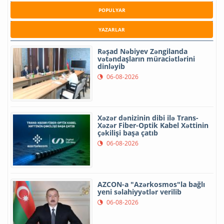
POPULYAR
YAZARLAR
Rəşad Nəbiyev Zəngilanda
vətəndaşların müraciətlərini
dinləyib
06-08-2026
Xəzər dənizinin dibi ilə Trans-
Xəzər Fiber-Optik Kabel Xəttinin
çəkilişi başa çatıb
06-08-2026
AZCON-a "Azərkosmos"la bağlı
yeni səlahiyyətlər verilib
06-08-2026