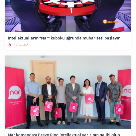
İntellektualların “Nar” kuboku uğrunda mübarizəsi başlayır
19-02-2021
Nar komandası Breyn Rinq intellektual yarışının qalibi olub