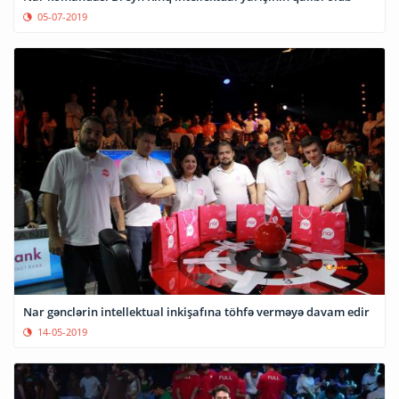
05-07-2019
Nar gənclərin intellektual inkişafına töhfə verməyə davam edir
14-05-2019