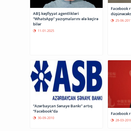
Facebook r
ABŞ kəşfiyyat agentlikləri
düşünəcəks
“WhatsApp” yazışmalarını ələ keçirə
25-06-201
bilər
11-01-2025
“Azərbaycan Sənaye Bankı” artıq
“Facebook”da
Facebook r
30-09-2010
28-03-201