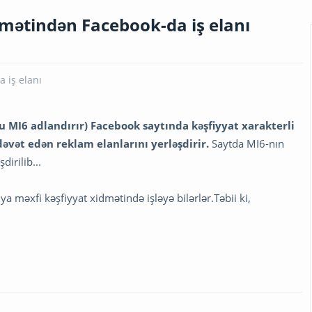
dmətindən Facebook-da iş elanı
u MI6 adlandırır) Facebook saytında kəşfiyyat xarakterli
dəvət edən reklam elanlarını yerləşdirir.
Saytda MI6-nın
irilib...
ya məxfi kəşfiyyat xidmətində işləyə bilərlər.Təbii ki,