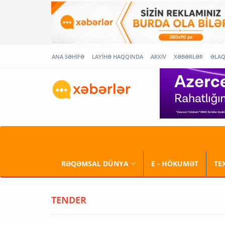
ANA SƏHİFƏ
LAYİHƏ HAQQINDA
ARXİV
XƏBƏRLƏR
ƏLA
RƏQƏMSAL DÜNYA
E - HÖKUMƏT
TE
TENDER