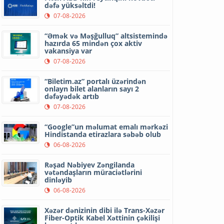
dəfə yüksəltdi!
07-08-2026
“Əmək və Məşğulluq” altsistemində
hazırda 65 mindən çox aktiv
vakansiya var
07-08-2026
“Biletim.az” portalı üzərindən
onlayn bilet alanların sayı 2
dəfəyədək artıb
07-08-2026
“Google”un məlumat emalı mərkəzi
Hindistanda etirazlara səbəb olub
06-08-2026
Rəşad Nəbiyev Zəngilanda
vətəndaşların müraciətlərini
dinləyib
06-08-2026
Xəzər dənizinin dibi ilə Trans-Xəzər
Fiber-Optik Kabel Xəttinin çəkilişi