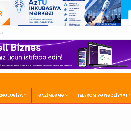
QƏ
XNOLOGİYA
TƏNZİMLƏMƏ
TELEKOM VƏ NƏQLİYYAT