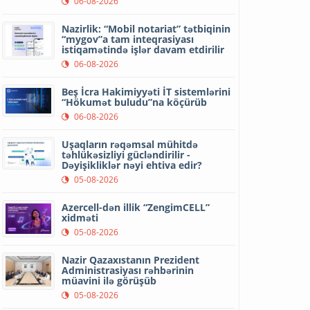
06-08-2026
Nazirlik: “Mobil notariat” tətbiqinin
“mygov”a tam inteqrasiyası
istiqamətində işlər davam etdirilir
06-08-2026
Beş İcra Hakimiyyəti İT sistemlərini
“Hökumət buludu”na köçürüb
06-08-2026
Uşaqların rəqəmsal mühitdə
təhlükəsizliyi gücləndirilir -
Dəyişikliklər nəyi ehtiva edir?
05-08-2026
Azercell-dən illik “ZengimCELL”
xidməti
05-08-2026
Nazir Qazaxıstanın Prezident
Administrasiyası rəhbərinin
müavini ilə görüşüb
05-08-2026