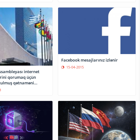
Facebook mesajlarınız izlənir
15-04-2015
sambleyası internet
lərini qorumaq üçün
tulmuş qətnaməni
təsdiqləyib.
3