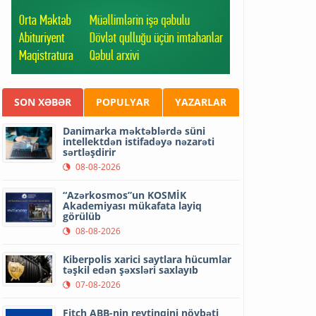
SON XƏBƏR
POPULYAR
YAZARLAR
Danimarka məktəblərdə süni
intellektdən istifadəyə nəzarəti
sərtləşdirir
08-08-2026
“Azərkosmos”un KOSMİK
Akademiyası mükafata layiq
görülüb
08-08-2026
Kiberpolis xarici saytlara hücumlar
təşkil edən şəxsləri saxlayıb
07-08-2026
Fitch ABB-nin reytinqini növbəti