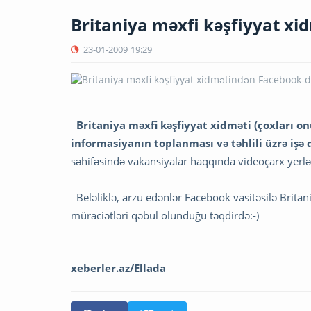
Britaniya məxfi kəşfiyyat xi
23-01-2009
19:29
Britaniya məxfi kəşfiyyat xidməti (çoxları on
informasiyanın toplanması və təhlili üzrə işə 
səhifəsində vakansiyalar haqqında videoçarx yerləşd
Beləliklə, arzu edənlər Facebook vasitəsilə Britani
müraciətləri qəbul olunduğu təqdirdə:-)
xeberler.az/Ellada