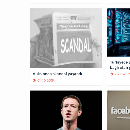
Türkiyədə 
bağlı olan 
Auksionda skandal yaşandı
25-11-202
01-10-2008