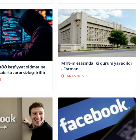
MTN-in əsasında iki qurum yaradıldı
BƏƏ kəşfiyyat xidmətinə
- Fərman
şəbəkə zərərsizləşdirilib
14-12-2015
5