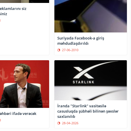
eklamlarını siz
iniz
1
Suriyada Facebook-a giriş
məhdudlaşdırıldı
27-06-2010
İranda "Starlink" vasitəsilə
casusluqda şübhəli bilinən şəxslər
əhbəri ifadə verəcək
saxlanılıb
8
28-04-2026