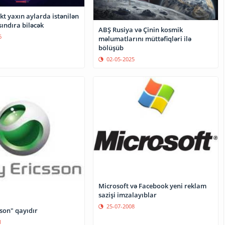
ekt yaxın aylarda istənilən
ındıra biləcək
ABŞ Rusiya və Çinin kosmik
6
məlumatlarını müttəfiqləri ilə
bölüşüb
02-05-2025
Microsoft və Facebook yeni reklam
sazişi imzalayıblar
25-07-2008
son" qayıdır
1