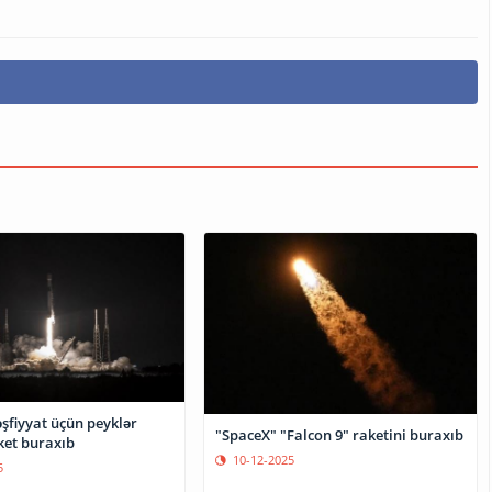
şfiyyat üçün peyklər
"SpaceX" "Falcon 9" raketini buraxıb
ket buraxıb
10-12-2025
5