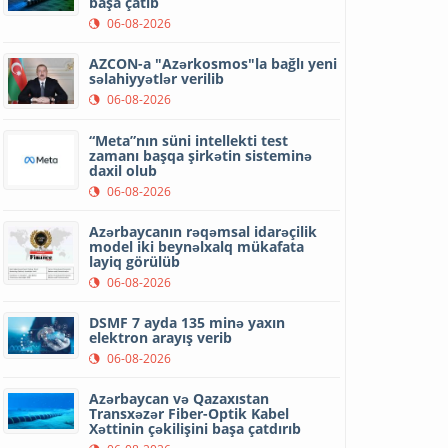
başa çatıb
06-08-2026
AZCON-a "Azərkosmos"la bağlı yeni
səlahiyyətlər verilib
06-08-2026
“Meta”nın süni intellekti test
zamanı başqa şirkətin sisteminə
daxil olub
06-08-2026
Azərbaycanın rəqəmsal idarəçilik
model iki beynəlxalq mükafata
layiq görülüb
06-08-2026
DSMF 7 ayda 135 minə yaxın
elektron arayış verib
06-08-2026
Azərbaycan və Qazaxıstan
Transxəzər Fiber-Optik Kabel
Xəttinin çəkilişini başa çatdırıb