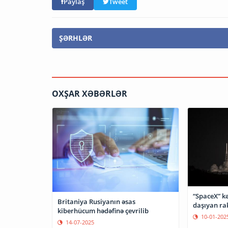
Paylaş
Tweet
ŞƏRHLƏR
OXŞAR XƏBƏRLƏR
“SpaceX” kə
Britaniya Rusiyanın əsas
daşıyan ra
kiberhücum hədəfinə çevrilib
10-01-202
14-07-2025