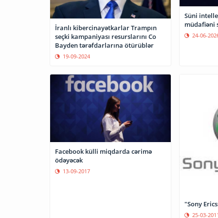
Süni intell
müdafiəni s
İranlı kibercinayətkarlar Trampın
24-06-202
seçki kampaniyası resurslarını Co
Bayden tərəfdarlarına ötürüblər
19-09-2024
Facebook külli miqdarda cərimə
ödəyəcək
13-09-2017
"Sony Erics
25-03-201