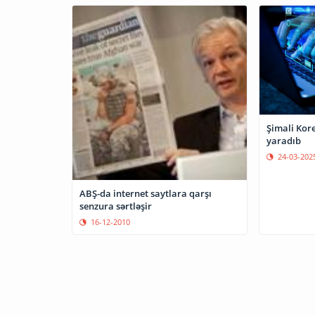
Şimali Kor
yaradıb
24-03-202
ABŞ-da internet saytlara qarşı
senzura sərtləşir
16-12-2010