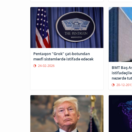
Pentaqon "Grok" çat-botundan
məxfi sistemlərdə istifadə edəcək
24-02-2026
BMT Baş As
istifadəçi
nəzərdə tu
yekdilliklə 
20-12-201