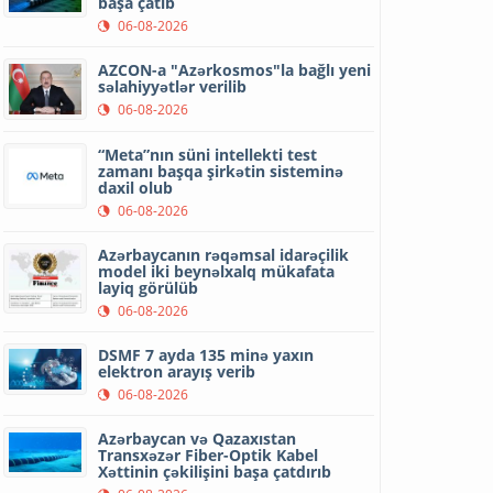
başa çatıb
06-08-2026
AZCON-a "Azərkosmos"la bağlı yeni
səlahiyyətlər verilib
06-08-2026
“Meta”nın süni intellekti test
zamanı başqa şirkətin sisteminə
daxil olub
06-08-2026
Azərbaycanın rəqəmsal idarəçilik
model iki beynəlxalq mükafata
layiq görülüb
06-08-2026
DSMF 7 ayda 135 minə yaxın
elektron arayış verib
06-08-2026
Azərbaycan və Qazaxıstan
Transxəzər Fiber-Optik Kabel
Xəttinin çəkilişini başa çatdırıb