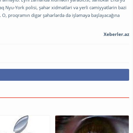
Nyu-York polisi, şəhər xidmətləri və yerli cəmiyyətlərin bəzi
dib. O, proqramın digər şəhərlərdə də işləməyə başlayacağına
Xeberler.az