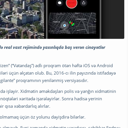
ə real vaxt rejimində yaxınlıqda baş verən cinayətlər
itizen” (“Vətəndaş”) adlı proqram ötən həftə iOS və Android
çiləri üçün əlçatan olub. Bu, 2016-cı ilin payızında istifadəyə
igilante” proqramının yenilənmiş versiyasıdır.
də işləyir. Xidmətin əməkdaşları polis və yanğın xidmətinin
 nöqtələri xəritədə işarələyirlər. Sonra hadisə yerinin
r qısa xəbərdarlıq alırlar.
 olmamaq üçün öz yolunu dəyişdirə bilərlər.
nı almayıb. Eyni zamanda xidmətin yaradıcısı, sahibkar Endryu