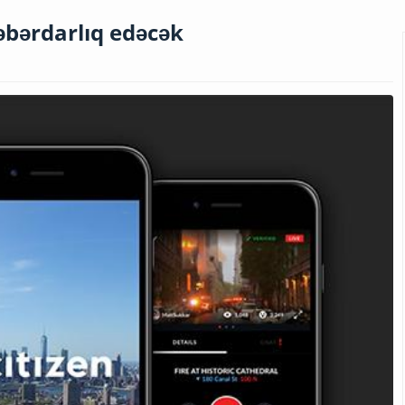
bərdarlıq edəcək