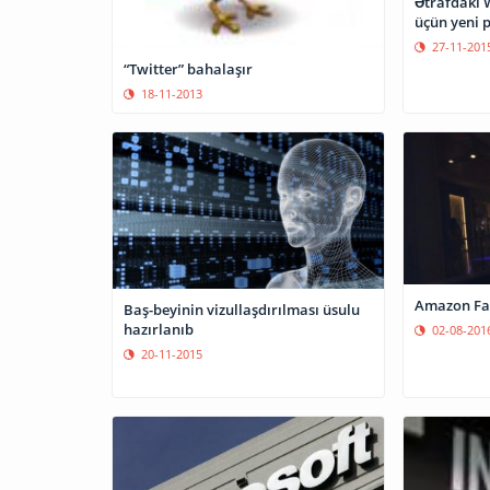
Ətrafdakı 
üçün yeni 
27-11-201
“Twitter” bahalaşır
18-11-2013
Amazon Fa
Baş-beyinin vizullaşdırılması üsulu
hazırlanıb
02-08-201
20-11-2015