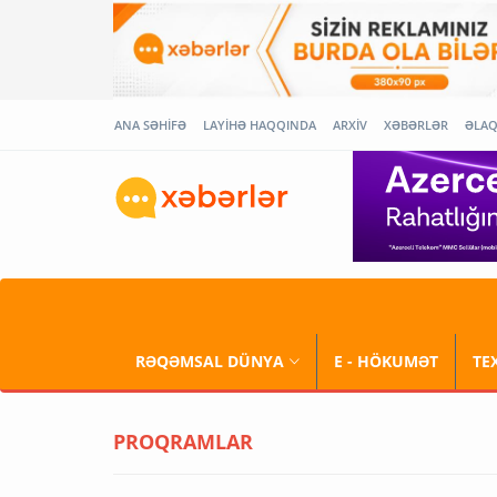
ANA SƏHİFƏ
LAYİHƏ HAQQINDA
ARXİV
XƏBƏRLƏR
ƏLA
RƏQƏMSAL DÜNYA
E - HÖKUMƏT
TE
PROQRAMLAR