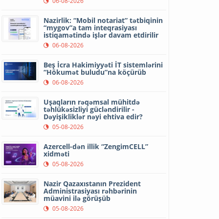
06-08-2026
Nazirlik: “Mobil notariat” tətbiqinin
“mygov”a tam inteqrasiyası
istiqamətində işlər davam etdirilir
06-08-2026
Beş İcra Hakimiyyəti İT sistemlərini
“Hökumət buludu”na köçürüb
06-08-2026
Uşaqların rəqəmsal mühitdə
təhlükəsizliyi gücləndirilir -
Dəyişikliklər nəyi ehtiva edir?
05-08-2026
Azercell-dən illik “ZengimCELL”
xidməti
05-08-2026
Nazir Qazaxıstanın Prezident
Administrasiyası rəhbərinin
müavini ilə görüşüb
05-08-2026