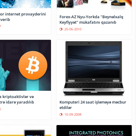
or internet provayderini
Forex-AZ Nyu-Yorkda "Beynəlxalq
verib
Keyfiyyət" mükafatını qazanıb
7
20-06-2010
 kriptoaktivlər və
Komputeri 24 saat işləməyə məcbur
rə idarə yaradılıb
etdilər
5
10-09-2008