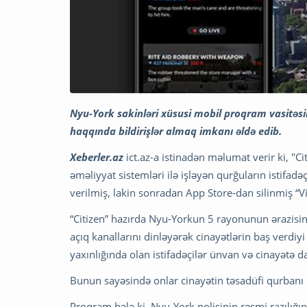
Nyu-York sakinləri xüsusi mobil proqram vasitəsil
haqqında bildirişlər almaq imkanı əldə edib.
Xeberler.az
ict.az-a istinadən məlumat verir ki, "C
əməliyyat sistemləri ilə işləyən qurğuların istifadə
verilmiş, lakin sonradan App Store-dan silinmiş “V
“Citizen” hazırda Nyu-Yorkun 5 rayonunun ərazisin
açıq kanallarını dinləyərək cinayətlərin baş verdiyi
yaxınlığında olan istifadəçilər ünvan və cinayətə dai
Bunun sayəsində onlar cinayətin təsadüfi qurbanı
Proqram hələ ki, Nyu-York polisinin rəsmi razılığı