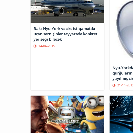
Bakı-Nyu-York və əks istiqamətdə
uçan sərnişinlər təyyarədə konkret
yer seçə biləcək
14-04-2015
Nyu-Yorkda
qurğuların
yayılmış ci
21-11-201