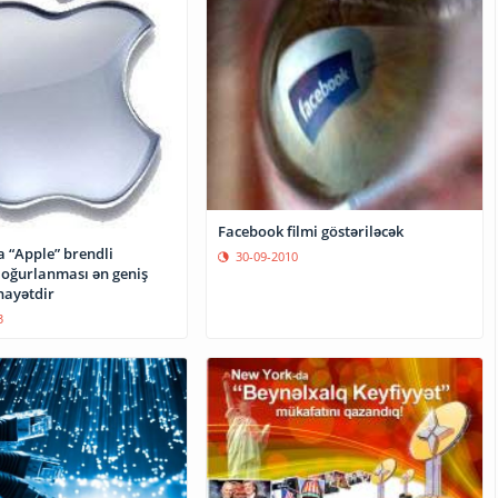
Facebook filmi göstəriləcək
 “Apple” brendli
30-09-2010
 oğurlanması ən geniş
nayətdir
3