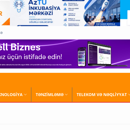
QƏ
XNOLOGİYA
TƏNZİMLƏMƏ
TELEKOM VƏ NƏQLİYYAT