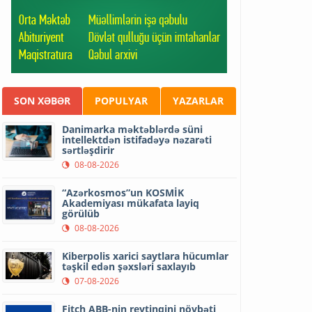
SON XƏBƏR
POPULYAR
YAZARLAR
Danimarka məktəblərdə süni
intellektdən istifadəyə nəzarəti
sərtləşdirir
08-08-2026
“Azərkosmos”un KOSMİK
Akademiyası mükafata layiq
görülüb
08-08-2026
Kiberpolis xarici saytlara hücumlar
təşkil edən şəxsləri saxlayıb
07-08-2026
Fitch ABB-nin reytinqini növbəti