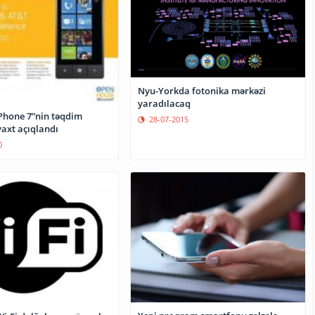
Nyu-Yorkda fotonika mərkəzi
yaradılacaq
hone 7”nin təqdim
28-07-2015
vaxt açıqlandı
0