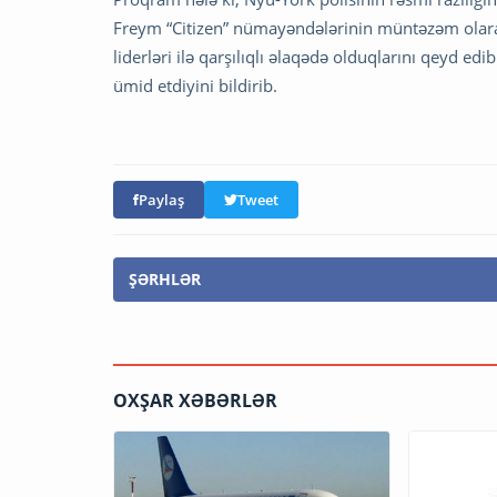
Freym “Citizen” nümayəndələrinin müntəzəm olaraq 
liderləri ilə qarşılıqlı əlaqədə olduqlarını qeyd e
ümid etdiyini bildirib.
Paylaş
Tweet
ŞƏRHLƏR
OXŞAR XƏBƏRLƏR