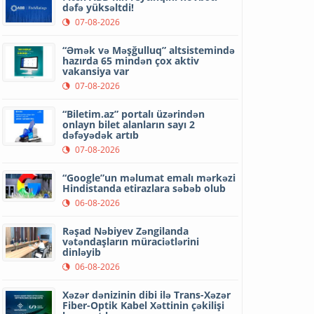
dəfə yüksəltdi!
07-08-2026
“Əmək və Məşğulluq” altsistemində
hazırda 65 mindən çox aktiv
vakansiya var
07-08-2026
“Biletim.az” portalı üzərindən
onlayn bilet alanların sayı 2
dəfəyədək artıb
07-08-2026
“Google”un məlumat emalı mərkəzi
Hindistanda etirazlara səbəb olub
06-08-2026
Rəşad Nəbiyev Zəngilanda
vətəndaşların müraciətlərini
dinləyib
06-08-2026
Xəzər dənizinin dibi ilə Trans-Xəzər
Fiber-Optik Kabel Xəttinin çəkilişi