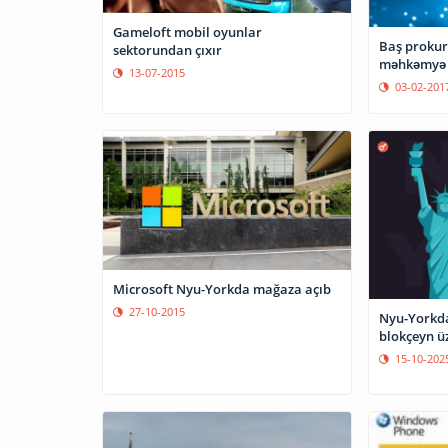
Gameloft mobil oyunlar
Baş prokur
sektorundan çıxır
məhkəmyə 
13-07-2015
03-02-201
Microsoft Nyu-Yorkda mağaza açıb
27-10-2015
Nyu-Yorkda
blokçeyn üz
15-10-202