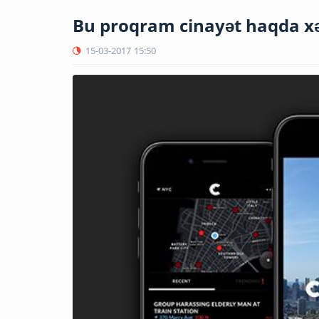
Bu proqram cinayət haqda xə
15-03-2017
15:50