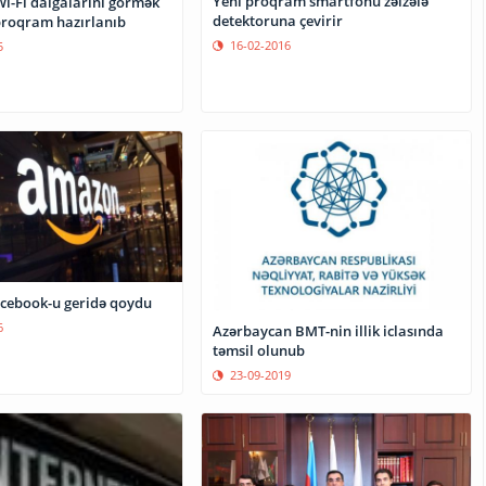
Yeni proqram smartfonu zəlzələ
Wi-Fi dalğalarını görmək
detektoruna çevirir
proqram hazırlanıb
16-02-2016
5
cebook-u geridə qoydu
6
Azərbaycan BMT-nin illik iclasında
təmsil olunub
23-09-2019