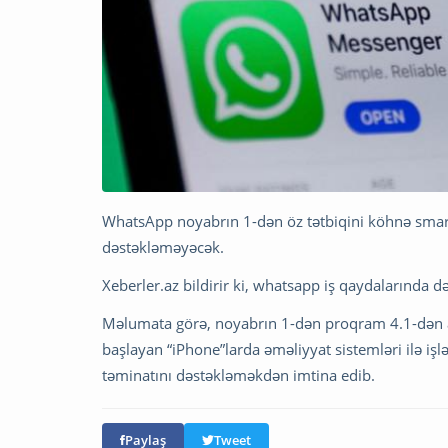
WhatsApp noyabrın 1-dən öz tətbiqini köhnə smart
dəstəkləməyəcək.
Xeberler.az bildirir ki, whatsapp iş qaydalarında də
Məlumata görə, noyabrın 1-dən proqram 4.1-dən 
başlayan “iPhone”larda əməliyyat sistemləri ilə 
təminatını dəstəkləməkdən imtina edib.
Paylaş
Tweet