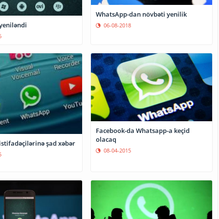
WhatsApp-dan növbəti yenilik
eniləndi
06-08-2018
6
Facebook-da Whatsapp-a keçid
olacaq
stifadəçilərinə şad xəbər
08-04-2015
5