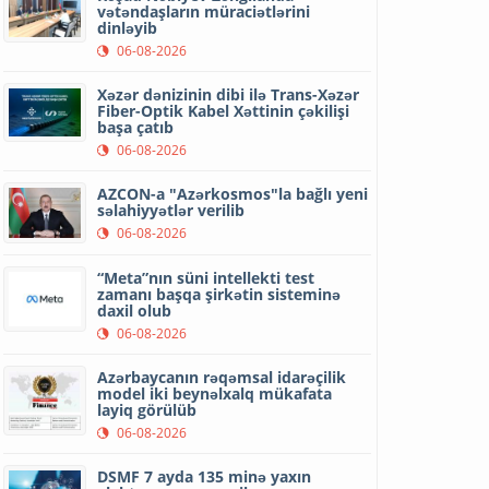
vətəndaşların müraciətlərini
dinləyib
06-08-2026
Xəzər dənizinin dibi ilə Trans-Xəzər
Fiber-Optik Kabel Xəttinin çəkilişi
başa çatıb
06-08-2026
AZCON-a "Azərkosmos"la bağlı yeni
səlahiyyətlər verilib
06-08-2026
“Meta”nın süni intellekti test
zamanı başqa şirkətin sisteminə
daxil olub
06-08-2026
Azərbaycanın rəqəmsal idarəçilik
model iki beynəlxalq mükafata
layiq görülüb
06-08-2026
DSMF 7 ayda 135 minə yaxın