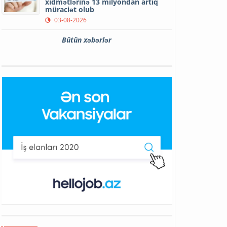
xidmətlərinə 13 milyondan artıq
müraciət olub
03-08-2026
Bütün xəbərlər