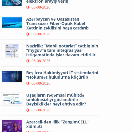
elektron arayış verib
06-08-2026
Azərbaycan və Qazaxıstan
Transxəzər Fiber-Optik Kabel
Xəttinin çəkilişini başa çatdırıb
06-08-2026
Nazirlik: “Mobil notariat” tətbiqinin
“mygov”a tam inteqrasiyası
istiqamətində işlər davam etdirilir
06-08-2026
Beş İcra Hakimiyyəti İT sistemlərini
“Hökumət buludu”na köçürüb
06-08-2026
Uşaqların rəqəmsal mühitdə
təhlükəsizliyi gücləndirilir -
Dəyişikliklər nəyi ehtiva edir?
05-08-2026
Azercell-dən illik “ZengimCELL”
xidməti