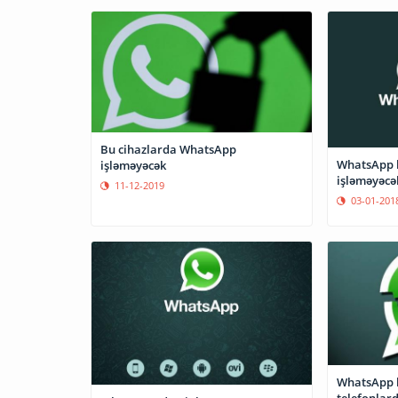
Bu cihazlarda WhatsApp
WhatsApp b
işləməyəcək
işləməyəcə
11-12-2019
03-01-201
WhatsApp b