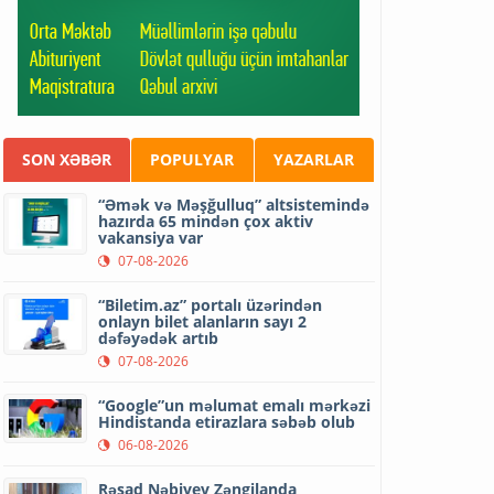
SON XƏBƏR
POPULYAR
YAZARLAR
“Əmək və Məşğulluq” altsistemində
hazırda 65 mindən çox aktiv
vakansiya var
07-08-2026
“Biletim.az” portalı üzərindən
onlayn bilet alanların sayı 2
dəfəyədək artıb
07-08-2026
“Google”un məlumat emalı mərkəzi
Hindistanda etirazlara səbəb olub
06-08-2026
Rəşad Nəbiyev Zəngilanda