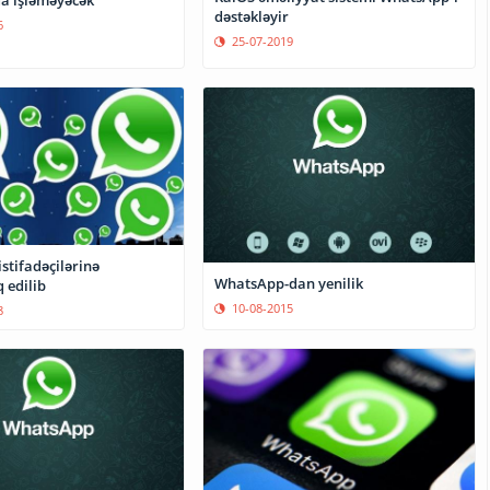
da işləməyəcək
dəstəkləyir
6
25-07-2019
stifadəçilərinə
WhatsApp-dan yenilik
 edilib
10-08-2015
8