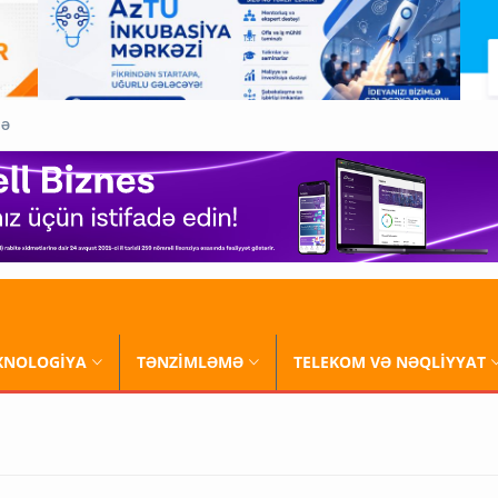
QƏ
XNOLOGİYA
TƏNZİMLƏMƏ
TELEKOM VƏ NƏQLİYYAT