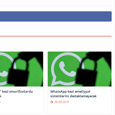
 bəzi smartfonlarda
WhatsApp bəzi əməliyyat
k
sistemlərini dəstəkləməyəcək
1
26-09-2019