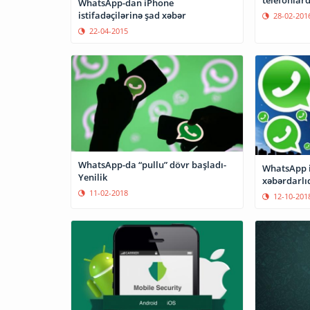
telefonlar
WhatsApp-dan iPhone
istifadəçilərinə şad xəbər
28-02-201
22-04-2015
WhatsApp-da “pullu” dövr başladı-
WhatsApp i
Yenilik
xəbərdarlıq
11-02-2018
12-10-201