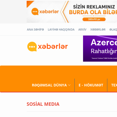
ANA SƏHİFƏ
LAYİHƏ HAQQINDA
ARXİV
XƏBƏRLƏR
ƏLA
RƏQƏMSAL DÜNYA
E - HÖKUMƏT
TE
SOSİAL MEDIA