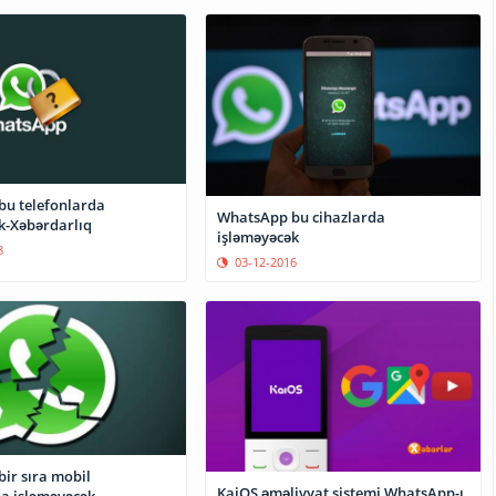
u telefonlarda
WhatsApp bu cihazlarda
k-Xəbərdarlıq
işləməyəcək
8
03-12-2016
ir sıra mobil
KaiOS əməliyyat sistemi WhatsApp-ı