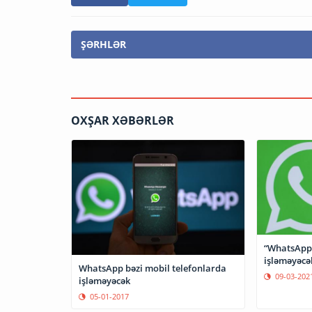
ŞƏRHLƏR
OXŞAR XƏBƏRLƏR
“WhatsApp”
işləməyəcə
WhatsApp bəzi mobil telefonlarda
09-03-202
işləməyəcək
05-01-2017