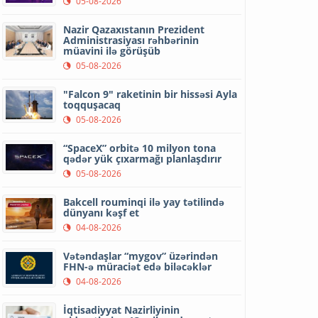
05-08-2026
Nazir Qazaxıstanın Prezident
Administrasiyası rəhbərinin
müavini ilə görüşüb
05-08-2026
"Falcon 9" raketinin bir hissəsi Ayla
toqquşacaq
05-08-2026
“SpaceX” orbitə 10 milyon tona
qədər yük çıxarmağı planlaşdırır
05-08-2026
Bakcell rouminqi ilə yay tətilində
dünyanı kəşf et
04-08-2026
Vətəndaşlar “mygov” üzərindən
FHN-ə müraciət edə biləcəklər
04-08-2026
İqtisadiyyat Nazirliyinin