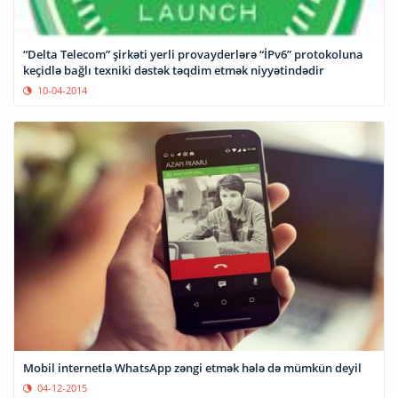
“Delta Telecom” şirkəti yerli provayderlərə “İPv6” protokoluna
keçidlə bağlı texniki dəstək təqdim etmək niyyətindədir
10-04-2014
Mobil internetlə WhatsApp zəngi etmək hələ də mümkün deyil
04-12-2015