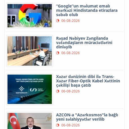
“Google”un məlumat emalı
mərkəzi Hindistanda etirazlara
səbəb olub
06-08-2026
Rəşad Nəbiyev Zəngilanda
vətəndaşların müraciətlərini
dinləyib
06-08-2026
Xəzər dənizinin dibi ilə Trans-
Xəzər Fiber-Optik Kabel Xəttinin
çəkilişi başa çatıb
06-08-2026
AZCON-a "Azərkosmos"la bağlı
yeni səlahiyyətlər verilib
06-08-2026