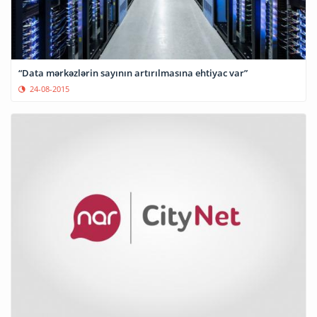
“Data mərkəzlərin sayının artırılmasına ehtiyac var”
24-08-2015