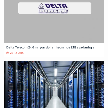
Delta Telecom 24,6 milyon dollar həcmində LTE avadanlıq alır
26-12-2015