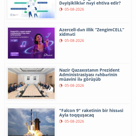
Dəyişikliklər nəyi ehtiva edir?
05-08-2026
Azercell-dən illik “ZengimCELL”
xidməti
05-08-2026
Nazir Qazaxıstanın Prezident
Administrasiyası rəhbərinin
müavini ilə görüşüb
05-08-2026
"Falcon 9" raketinin bir hissəsi
Ayla toqquşacaq
05-08-2026