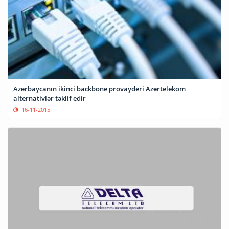
Azərbaycanın ikinci backbone provayderi Azərtelekom
alternativlər təklif edir
16-11-2015