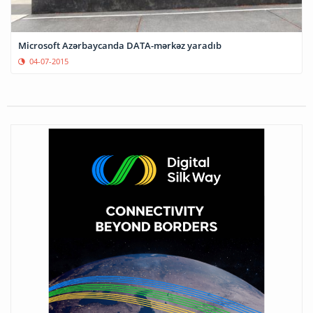
Microsoft Azərbaycanda DATA-mərkəz yaradıb
04-07-2015