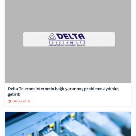
Delta Telecom internetlə bağlı yaranmış problemə aydınlıq
gətirib
04-08-2016