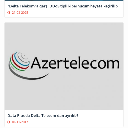
"Delta Telekom"a qarşı DDoS tipli kiberhücum həyata keçirilib
21-08-2025
Data Plus da Delta Telecom-dan ayrılıb?
01-11-2017