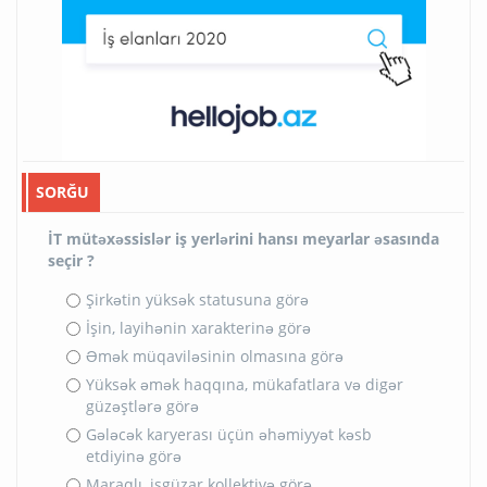
SORĞU
İT mütəxəssislər iş yerlərini hansı meyarlar əsasında
seçir ?
Şirkətin yüksək statusuna görə
İşin, layihənin xarakterinə görə
Əmək müqaviləsinin olmasına görə
Yüksək əmək haqqına, mükafatlara və digər
güzəştlərə görə
Gələcək karyerası üçün əhəmiyyət kəsb
etdiyinə görə
Maraqlı, işgüzar kollektivə görə