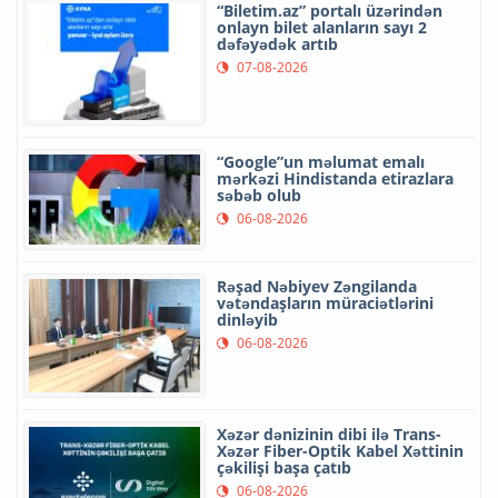
“Biletim.az” portalı üzərindən
onlayn bilet alanların sayı 2
dəfəyədək artıb
07-08-2026
“Google”un məlumat emalı
mərkəzi Hindistanda etirazlara
səbəb olub
06-08-2026
Rəşad Nəbiyev Zəngilanda
vətəndaşların müraciətlərini
dinləyib
06-08-2026
Xəzər dənizinin dibi ilə Trans-
Xəzər Fiber-Optik Kabel Xəttinin
çəkilişi başa çatıb
06-08-2026