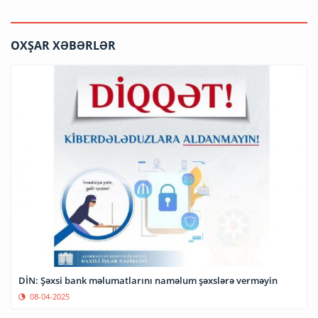
OXŞAR XƏBƏRLƏR
DİN: Şəxsi bank məlumatlarını naməlum şəxslərə verməyin
08-04-2025