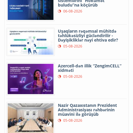
sistemlərini “Hökumət
buludu”na köçürüb
06-08-2026
Uşaqların rəqəmsal mühitdə
təhlükəsizliyi gücləndirilir -
Dəyişikliklər nəyi ehtiva edir?
05-08-2026
Azercell-dən illik “ZengimCELL”
xidməti
05-08-2026
Nazir Qazaxıstanın Prezident
Administrasiyası rəhbərinin
müavini ilə görüşüb
05-08-2026