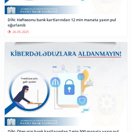
DİN: Həftəsonu bank kartlarından 12 min manata yaxın pul
oğurlanıb
26-05-2025
DİN: Ötən gün bank kartlarından 7 min 500 manata yaxın pul