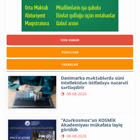
SON XƏBƏR
POPULYAR
YAZARLAR
Danimarka məktəblərdə süni
intellektdən istifadəyə nəzarəti
sərtləşdirir
08-08-2026
“Azərkosmos”un KOSMİK
Akademiyası mükafata layiq
görülüb
08-08-2026