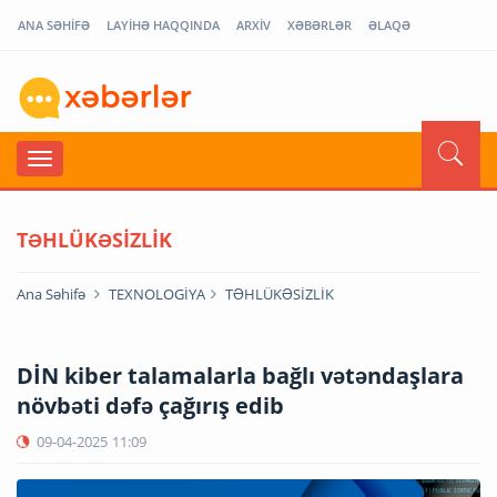
ANA SƏHİFƏ
LAYİHƏ HAQQINDA
ARXİV
XƏBƏRLƏR
ƏLAQƏ
TƏHLÜKƏSİZLİK
Ana Səhifə
TEXNOLOGİYA
TƏHLÜKƏSİZLİK
DİN kiber talamalarla bağlı vətəndaşlara
növbəti dəfə çağırış edib
09-04-2025
11:09