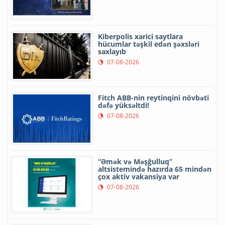
Kiberpolis xarici saytlara
hücumlar təşkil edən şəxsləri
saxlayıb
07-08-2026
Fitch ABB-nin reytinqini növbəti
dəfə yüksəltdi!
07-08-2026
“Əmək və Məşğulluq”
altsistemində hazırda 65 mindən
çox aktiv vakansiya var
07-08-2026