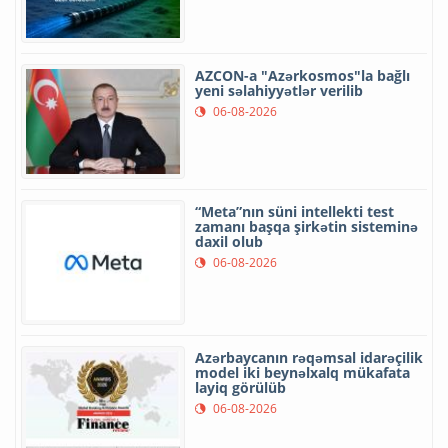
AZCON-a "Azərkosmos"la bağlı
yeni səlahiyyətlər verilib
06-08-2026
“Meta”nın süni intellekti test
zamanı başqa şirkətin sisteminə
daxil olub
06-08-2026
Azərbaycanın rəqəmsal idarəçilik
model iki beynəlxalq mükafata
layiq görülüb
06-08-2026