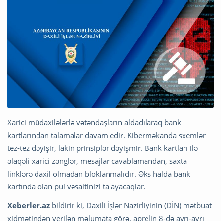
Xarici müdaxilələrlə vətəndaşların aldadılaraq bank
kartlarından talamalar davam edir. Kiberməkanda sxemlər
tez-tez dəyişir, lakin prinsiplər dəyişmir. Bank kartları ilə
əlaqəli xarici zənglər, mesajlar cavablamandan, saxta
linklərə daxil olmadan bloklanmalıdır. Əks halda bank
kartında olan pul vəsaitinizi talayacaqlar.
Xeberler.az
bildirir ki, Daxili İşlər Nazirliyinin (DİN) mətbuat
xidmətindən verilən məlumata görə, aprelin 8-də ayrı-ayrı