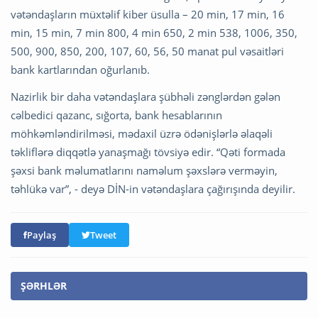
vətəndaşların müxtəlif kiber üsulla – 20 min, 17 min, 16
min, 15 min, 7 min 800, 4 min 650, 2 min 538, 1006, 350,
500, 900, 850, 200, 107, 60, 56, 50 manat pul vəsaitləri
bank kartlarından oğurlanıb.
Nazirlik bir daha vətəndaşlara şübhəli zənglərdən gələn
cəlbedici qazanc, sığorta, bank hesablarının
möhkəmləndirilməsi, mədaxil üzrə ödənişlərlə əlaqəli
təkliflərə diqqətlə yanaşmağı tövsiyə edir. “Qəti formada
şəxsi bank məlumatlarını naməlum şəxslərə verməyin,
təhlükə var”, - deyə DİN-in vətəndaşlara çağırışında deyilir.
Paylaş
Tweet
ŞƏRHLƏR