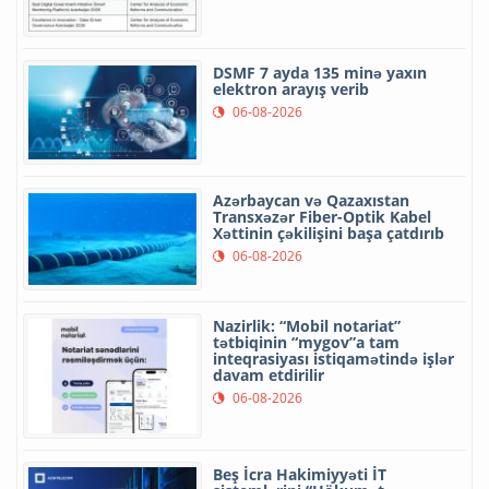
DSMF 7 ayda 135 minə yaxın
elektron arayış verib
06-08-2026
Azərbaycan və Qazaxıstan
Transxəzər Fiber-Optik Kabel
Xəttinin çəkilişini başa çatdırıb
06-08-2026
Nazirlik: “Mobil notariat”
tətbiqinin “mygov”a tam
inteqrasiyası istiqamətində işlər
davam etdirilir
06-08-2026
Beş İcra Hakimiyyəti İT