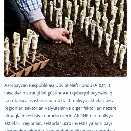
Azərbaycan Respublikası Dövlət Neft Fondu (ARDNF)
vəsaitlərin strateji bölgüsündə ən qabaqcıl beynəlxalq
təcrübələrə əsaslanaraq müxtəlif maliyyə aktivləri üzrə
regionlar, sektorlar, valyutalar və digər faktorları nəzərə
almaqla investisiya qərarları verir. ARDNF-nin maliyyə
aktivləri, regionlar, sektorlar üzrə investisiyaların payı
sözügedən faktorlar üzrə qlobal maliyyə bazarlarındakı