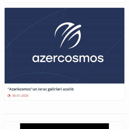
"Azərkosmos"un ixrac gəlirləri azalıb
30-01-2026