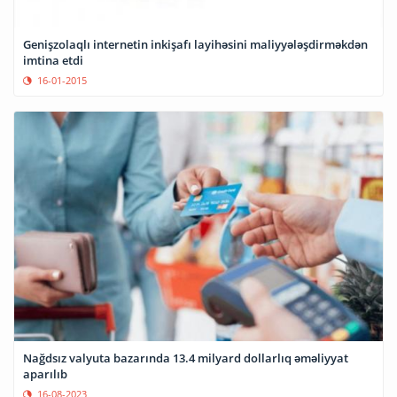
Genişzolaqlı internetin inkişafı layihəsini maliyyələşdirməkdən
imtina etdi
16-01-2015
Nağdsız valyuta bazarında 13.4 milyard dollarlıq əməliyyat
aparılıb
16-08-2023