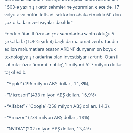
1500-ə yaxın şirkətin səhmlərinə yatırımlar, eləcə də, 17
valyuta və bütün iqtisadi sektorları əhatə etməklə 60-dan
çox ölkədə investisiyalar daxildir”.
Fondun ötən il üzrə ən çox səhmlərinə sahib olduğu 5
şirkətlərlə (TOP-5 şirkət) bağlı da məlumat verib. Təqdim
edilən məlumatlara əsasən ARDNF dünyanın ən böyük
texnologiya şirkətlərinə olan investisiyanı artırıb. Ötən il
səhmlər üzrə ümumi məbləğ 1 milyard 627 milyon dollar
təşkil edib.
- “Apple” (496 milyon ABŞ dolları, 11,3%),
- “Microsoft” (438 milyon ABŞ dolları, 16,9%),
- “Alfabet” / “Google” (258 milyon ABŞ dolları, 14,3),
- “Amazon” (233 milyon ABŞ dolları, 18%)
- “NVIDIA” (202 milyon ABŞ dolları, 13,4%)