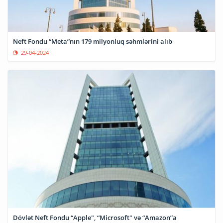
Neft Fondu “Meta”nın 179 milyonluq səhmlərini alıb
29-04-2024
Dövlət Neft Fondu “Apple", “Microsoft" və “Amazon”a