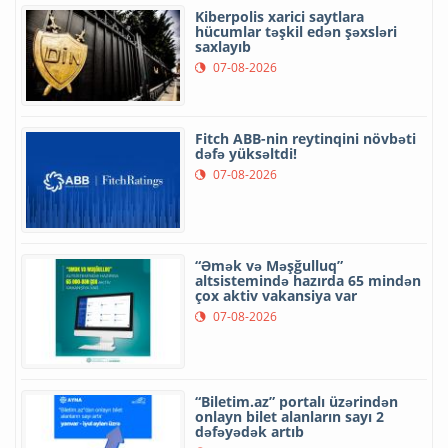
Kiberpolis xarici saytlara
hücumlar təşkil edən şəxsləri
saxlayıb
07-08-2026
Fitch ABB-nin reytinqini növbəti
dəfə yüksəltdi!
07-08-2026
“Əmək və Məşğulluq”
altsistemində hazırda 65 mindən
çox aktiv vakansiya var
07-08-2026
“Biletim.az” portalı üzərindən
onlayn bilet alanların sayı 2
dəfəyədək artıb