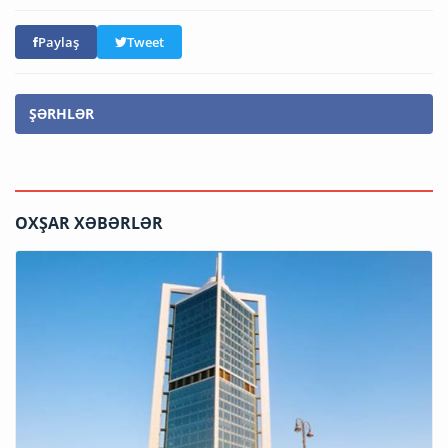
Paylaş
Tweet
ŞƏRHLƏR
OXŞAR XƏBƏRLƏR