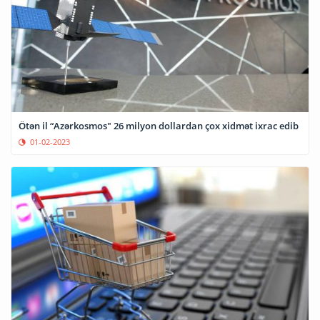
Ötən il “Azərkosmos" 26 milyon dollardan çox xidmət ixrac edib
01-02-2023