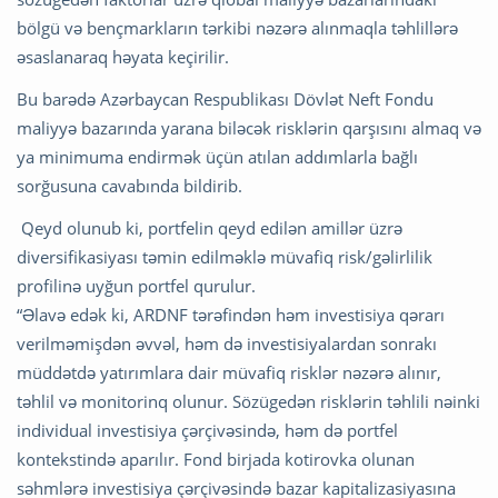
bölgü və bençmarkların tərkibi nəzərə alınmaqla təhlillərə
əsaslanaraq həyata keçirilir.
Bu barədə Azərbaycan Respublikası Dövlət Neft Fondu
maliyyə bazarında yarana biləcək risklərin qarşısını almaq və
ya minimuma endirmək üçün atılan addımlarla bağlı
sorğusuna cavabında bildirib.
Qeyd olunub ki, portfelin qeyd edilən amillər üzrə
diversifikasiyası təmin edilməklə müvafiq risk/gəlirlilik
profilinə uyğun portfel qurulur.
“Əlavə edək ki, ARDNF tərəfindən həm investisiya qərarı
verilməmişdən əvvəl, həm də investisiyalardan sonrakı
müddətdə yatırımlara dair müvafiq risklər nəzərə alınır,
təhlil və monitorinq olunur. Sözügedən risklərin təhlili nəinki
individual investisiya çərçivəsində, həm də portfel
kontekstində aparılır. Fond birjada kotirovka olunan
səhmlərə investisiya çərçivəsində bazar kapitalizasiyasına