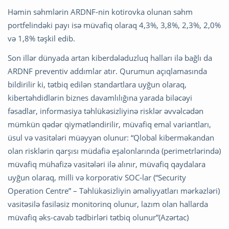
Həmin səhmlərin ARDNF-nin kotirovka olunan səhm
portfelindəki payı isə müvafiq olaraq 4,3%, 3,8%, 2,3%, 2,0%
və 1,8% təşkil edib.
Son illər dünyada artan kiberdələduzluq halları ilə bağlı da
ARDNF preventiv addımlar atır. Qurumun açıqlamasında
bildirilir ki, tətbiq edilən standartlara uyğun olaraq,
kibertəhdidlərin biznes davamlılığına yarada biləcəyi
fəsadlar, informasiya təhlükəsizliyinə risklər əvvəlcədən
mümkün qədər qiymətləndirilir, müvafiq emal variantları,
üsul və vasitələri müəyyən olunur: “Qlobal kiberməkandan
olan risklərin qarşısı müdafiə eşalonlarında (perimetrlərində)
müvafiq mühafizə vasitələri ilə alınır, müvafiq qaydalara
uyğun olaraq, milli və korporativ SOC-lar (“Security
Operation Centre” – Təhlükəsizliyin əməliyyatları mərkəzləri)
vasitəsilə fasiləsiz monitorinq olunur, lazım olan hallarda
müvafiq əks-cavab tədbirləri tətbiq olunur”(Azərtac)