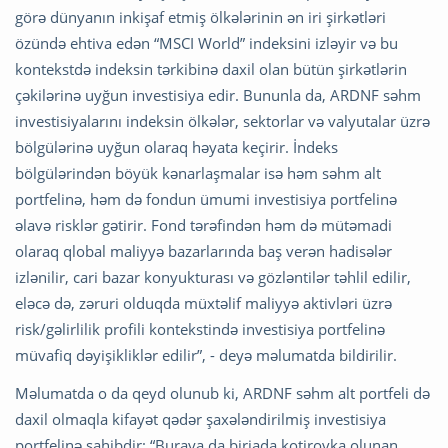
görə dünyanın inkişaf etmiş ölkələrinin ən iri şirkətləri
özündə ehtiva edən “MSCI World” indeksini izləyir və bu
kontekstdə indeksin tərkibinə daxil olan bütün şirkətlərin
çəkilərinə uyğun investisiya edir. Bununla da, ARDNF səhm
investisiyalarını indeksin ölkələr, sektorlar və valyutalar üzrə
bölgülərinə uyğun olaraq həyata keçirir. İndeks
bölgülərindən böyük kənarlaşmalar isə həm səhm alt
portfelinə, həm də fondun ümumi investisiya portfelinə
əlavə risklər gətirir. Fond tərəfindən həm də mütəmadi
olaraq qlobal maliyyə bazarlarında baş verən hadisələr
izlənilir, cari bazar konyukturası və gözləntilər təhlil edilir,
eləcə də, zəruri olduqda müxtəlif maliyyə aktivləri üzrə
risk/gəlirlilik profili kontekstində investisiya portfelinə
müvafiq dəyişikliklər edilir”, - deyə məlumatda bildirilir.
Məlumatda o da qeyd olunub ki, ARDNF səhm alt portfeli də
daxil olmaqla kifayət qədər şaxələndirilmiş investisiya
portfelinə sahibdir: “Buraya da birjada kotirovka olunan