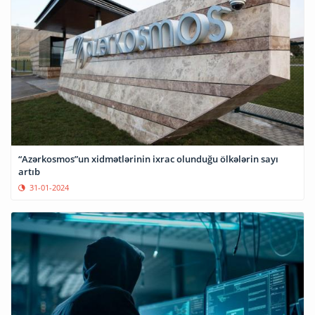
“Azərkosmos”un xidmətlərinin ixrac olunduğu ölkələrin sayı
artıb
31-01-2024