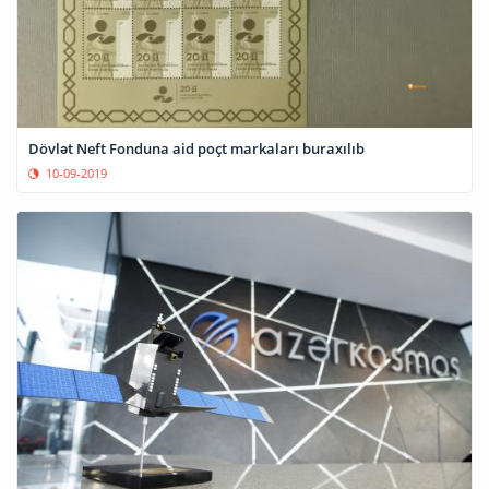
Dövlət Neft Fonduna aid poçt markaları buraxılıb
10-09-2019