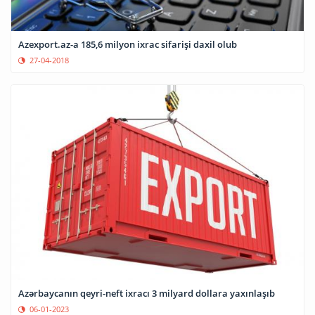
Azexport.az-a 185,6 milyon ixrac sifarişi daxil olub
27-04-2018
Azərbaycanın qeyri-neft ixracı 3 milyard dollara yaxınlaşıb
06-01-2023