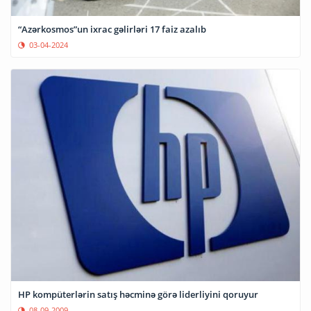
“Azərkosmos”un ixrac gəlirləri 17 faiz azalıb
03-04-2024
HP kompüterlərin satış həcminə görə liderliyini qoruyur
08-09-2009