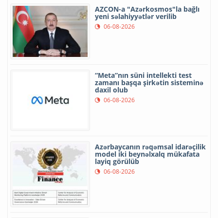
AZCON-a "Azərkosmos"la bağlı
yeni səlahiyyətlər verilib
06-08-2026
“Meta”nın süni intellekti test
zamanı başqa şirkətin sisteminə
daxil olub
06-08-2026
Azərbaycanın rəqəmsal idarəçilik
model iki beynəlxalq mükafata
layiq görülüb
06-08-2026