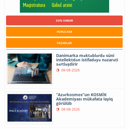
SON XƏBƏR
POPULYAR
YAZARLAR
Danimarka məktəblərdə süni
intellektdən istifadəyə nəzarəti
sərtləşdirir
08-08-2026
“Azərkosmos”un KOSMİK
Akademiyası mükafata layiq
görülüb
08-08-2026