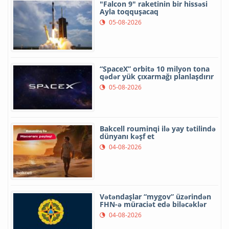
"Falcon 9" raketinin bir hissəsi
Ayla toqquşacaq
05-08-2026
“SpaceX” orbitə 10 milyon tona
qədər yük çıxarmağı planlaşdırır
05-08-2026
Bakcell rouminqi ilə yay tətilində
dünyanı kəşf et
04-08-2026
Vətəndaşlar “mygov” üzərindən
FHN-ə müraciət edə biləcəklər
04-08-2026