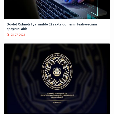
Dövlət Xidməti I yarımildə 52 saxta domenin fəaliyyətinin
qarşısını alıb
28-07-2023