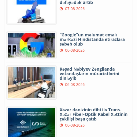
dəfəyədək artıb
07-08-2026
“Google”un məlumat emalı
mərkəzi Hindistanda etirazlara
səbəb olub
06-08-2026
Rəşad Nəbiyev Zəngilanda
vətəndaşların müraciətlərini
dinləyib
06-08-2026
Xəzər dənizinin dibi ilə Trans-
Xəzər Fiber-Optik Kabel Xəttinin
çəkilişi başa çatıb
06-08-2026