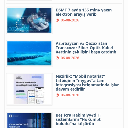
DSMF 7 ayda 135 minə yaxın
elektron arayış verib
06-08-2026
Azərbaycan və Qazaxıstan
Transxəzər Fiber-Optik Kabel
Xəttinin çəkilişini başa çatdırıb
06-08-2026
Nazirlik: “Mobil notariat”
tətbiqinin “mygov”a tam
inteqrasiyası istiqamətində işlər
davam etdirilir
06-08-2026
Beş İcra Hakimiyyəti İT
sistemlərini “Hökumət
buludu”na köçürüb