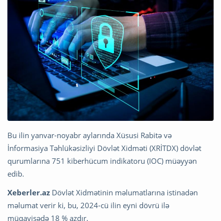
Bu ilin yanvar-noyabr aylarında Xüsusi Rabitə və
İnformasiya Təhlükəsizliyi Dövlət Xidməti (XRİTDX) dövlət
qurumlarına 751 kiberhücum indikatoru (IOC) müəyyən
edib.
Xeberler.az
Dövlət Xidmətinin məlumatlarına istinadən
məlumat verir ki, bu, 2024-cü ilin eyni dövrü ilə
müqayisədə 18 % azdır.