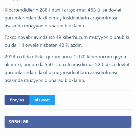
Kibertəhdidlərin 288-i daxili araşdırma, 463-ü isə dövlət
qurumlarından daxil olmuş insidentlərin araşdırılması
əsasında müəyyən olunaraq bloklanıb.
Təkcə noyabr ayında isə 49 kiberhücum müəyyən olunub ki,
bu da 1 il əvvələ nisbətən 42 % azdır.
2024-cü ildə dövlət qurumlarına 1 070 kiberhücum qeydə
alınıb ki, bunun da 550-si daxili araşdırma, 520-si isə dövlət
qurumlarından daxil olmuş insidentlərin araşdırılması
əsasında müəyyən olunaraq bloklanıb.
Paylaş
Tweet
ŞƏRHLƏR