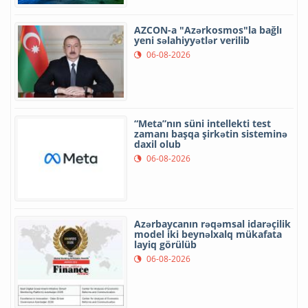
AZCON-a "Azərkosmos"la bağlı
yeni səlahiyyətlər verilib
06-08-2026
“Meta”nın süni intellekti test
zamanı başqa şirkətin sisteminə
daxil olub
06-08-2026
Azərbaycanın rəqəmsal idarəçilik
model iki beynəlxalq mükafata
layiq görülüb
06-08-2026