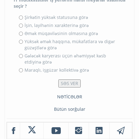
seçir ?
Şirkətin yüksək statusuna görə
İşin, layihənin xarakterinə görə
Əmək müqaviləsinin olmasına görə
Yüksək əmək haqqına, mükafatlara və digər
güzəştlərə görə
Gələcək karyerası üçün əhəmiyyət kəsb
etdiyinə görə
Maraqlı, işgüzar kollektivə görə
NƏTİCƏLƏR
Bütün sorğular