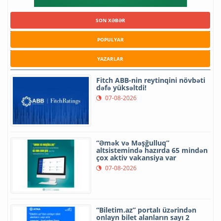
SON XƏBƏR
POPULYAR
YAZARLAR
Fitch ABB-nin reytinqini növbəti
dəfə yüksəltdi!
07-08-2026
“Əmək və Məşğulluq”
altsistemində hazırda 65 mindən
çox aktiv vakansiya var
07-08-2026
“Biletim.az” portalı üzərindən
onlayn bilet alanların sayı 2