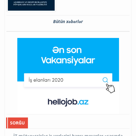
Bütün xəbərlər
SORĞU
İT mütəxəssislər iş yerlərini hansı meyarlar əsasında