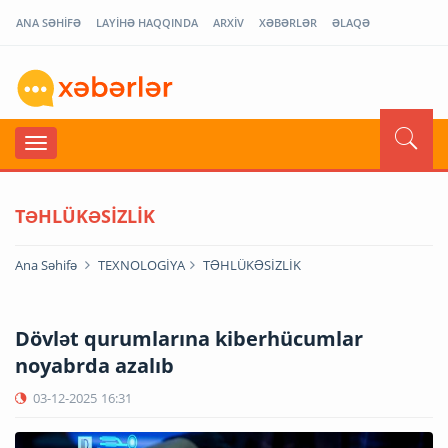
ANA SƏHİFƏ
LAYİHƏ HAQQINDA
ARXİV
XƏBƏRLƏR
ƏLAQƏ
TƏHLÜKƏSİZLİK
Ana Səhifə
TEXNOLOGİYA
TƏHLÜKƏSİZLİK
Dövlət qurumlarına kiberhücumlar
noyabrda azalıb
03-12-2025
16:31