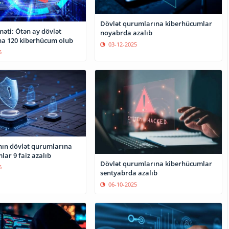
Dövlət qurumlarına kiberhücumlar
əti: Ötən ay dövlət
noyabrda azalıb
a 120 kiberhücum olub
03-12-2025
5
ın dövlət qurumlarına
ar 9 faiz azalıb
Dövlət qurumlarına kiberhücumlar
6
sentyabrda azalıb
06-10-2025