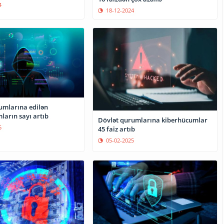
4
18-12-2024
umlarına edilən
ların sayı artıb
Dövlət qurumlarına kiberhücumlar
5
45 faiz artıb
05-02-2025