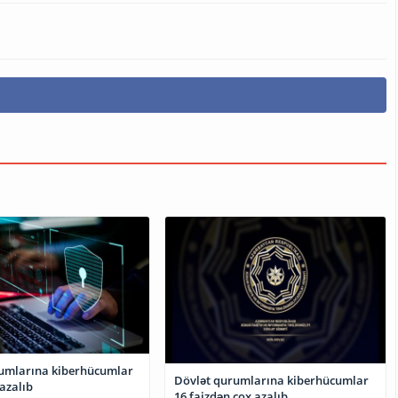
umlarına kiberhücumlar
Dövlət qurumlarına kiberhücumlar
azalıb
16 faizdən çox azalıb