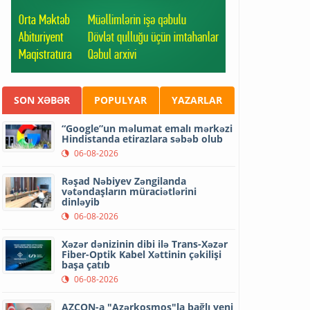
SON XƏBƏR
POPULYAR
YAZARLAR
“Google”un məlumat emalı mərkəzi
Hindistanda etirazlara səbəb olub
06-08-2026
Rəşad Nəbiyev Zəngilanda
vətəndaşların müraciətlərini
dinləyib
06-08-2026
Xəzər dənizinin dibi ilə Trans-Xəzər
Fiber-Optik Kabel Xəttinin çəkilişi
başa çatıb
06-08-2026
AZCON-a "Azərkosmos"la bağlı yeni