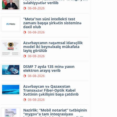
səlahiyyətlər verilib
06-08-2026
“Meta”nın süni intellekti test
zamanı başqa şirkətin sisteminə
daxil olub
06-08-2026
Azərbaycanın rəqəmsal idarəçilik
model iki beynəlxalq mükafata
layiq görülüb
06-08-2026
DSMF 7 ayda 135 minə yaxın
elektron arayış verib
06-08-2026
Azərbaycan və Qazaxıstan
Transxəzər Fiber-Optik Kabel
Xəttinin çəkilişini başa çatdırıb
06-08-2026
Nazirlik: “Mobil notariat” tətbiqinin
“mygov”a tam inteqrasiyası