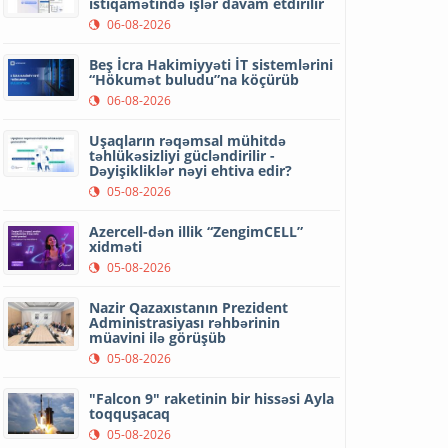
istiqamətində işlər davam etdirilir
06-08-2026
Beş İcra Hakimiyyəti İT sistemlərini
“Hökumət buludu”na köçürüb
06-08-2026
Uşaqların rəqəmsal mühitdə
təhlükəsizliyi gücləndirilir -
Dəyişikliklər nəyi ehtiva edir?
05-08-2026
Azercell-dən illik “ZengimCELL”
xidməti
05-08-2026
Nazir Qazaxıstanın Prezident
Administrasiyası rəhbərinin
müavini ilə görüşüb
05-08-2026
"Falcon 9" raketinin bir hissəsi Ayla
toqquşacaq
05-08-2026