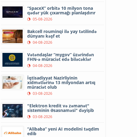
“SpaceX” orbitə 10 milyon tona
qədər yük çıxarmağı planlaşdırır
05-08-2026
Bakcell rouminqi ilə yay tətilində
dünyanı kəşf et
04-08-2026
Vətəndaşlar “mygov” üzərindən
FHN-ə müraciət edə biləcəklər
04-08-2026
İqtisadiyyat Nazirliyinin
xidmətlərinə 13 milyondan artıq
müraciət olub
03-08-2026
"Elektron kredit və zəmanət"
sisteminin Əsasnaməsi" dəyişib
03-08-2026
“Alibaba” yeni AI modelini təqdim
edib