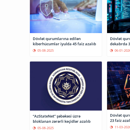
Dövlət qurumlarına edilən
Dövlət qur
kiberhücumlar iyulda 45 faiz azalıb
dekabrda 37
05-08-2025
06-01-202
Dövlət qur
“AzStateNet” şəbəkəsi üzrə
23 faiz azal
bloklanan zərərli keçidlər azalıb
11-03-202
05-08-2025