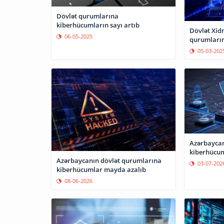
Dövlət qurumlarına
kiberhücumların sayı artıb
Dövlət Xidm
06-05-2025
qurumların
05-03-202
Azərbaycan
kiberhücuml
Azərbaycanın dövlət qurumlarına
03-07-202
kiberhücumlar mayda azalıb
08-06-2026