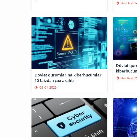
07-11-202
Dövlət qur
kiberhücum
Dövlət qurumlarına kiberhücumlar
02-04-202
10 faizdən çox azalıb
08-01-2025