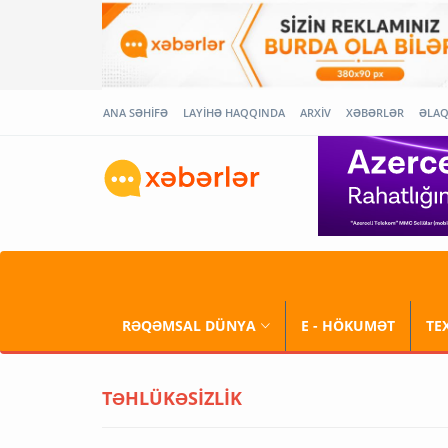
ANA SƏHİFƏ
LAYİHƏ HAQQINDA
ARXİV
XƏBƏRLƏR
ƏLA
RƏQƏMSAL DÜNYA
E - HÖKUMƏT
TE
TƏHLÜKƏSİZLİK