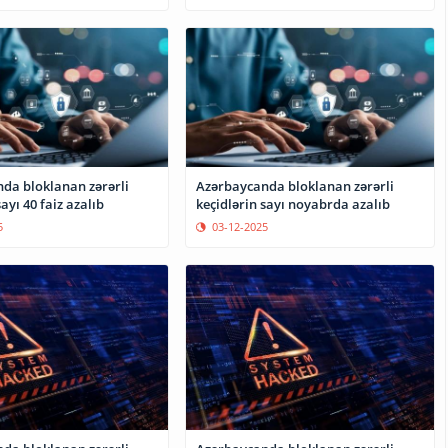
da bloklanan zərərli
Azərbaycanda bloklanan zərərli
ayı 40 faiz azalıb
keçidlərin sayı noyabrda azalıb
5
03-12-2025