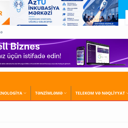
QƏ
XNOLOGİYA
TƏNZİMLƏMƏ
TELEKOM VƏ NƏQLİYYAT