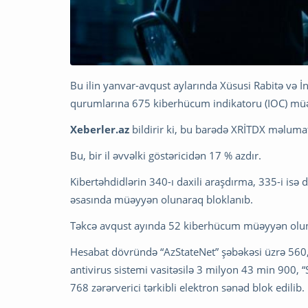
Bu ilin yanvar-avqust aylarında Xüsusi Rabitə və İ
qurumlarına 675 kiberhücum indikatoru (IOC) mü
Xeberler.az
bildirir ki, bu barədə XRİTDX məlumat
Bu, bir il əvvəlki göstəricidən 17 % azdır.
Kibertəhdidlərin 340-ı daxili araşdırma, 335-i isə
əsasında müəyyən olunaraq bloklanıb.
Təkcə avqust ayında 52 kiberhücum müəyyən olunub 
Hesabat dövründə “AzStateNet” şəbəkəsi üzrə 560,7 
antivirus sistemi vasitəsilə 3 milyon 43 min 900, 
768 zərərverici tərkibli elektron sənəd blok edilib.