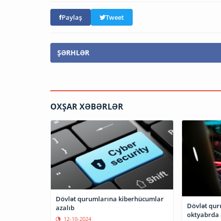
Paylaş
Tweet
ŞƏRHLƏR
OXŞAR XƏBƏRLƏR
Dövlət qurumlarına kiberhücumlar
Dövlət qur
azalıb
oktyabrda 
12-10-2024