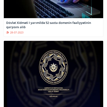
Dövlət Xidməti I yarımildə 52 saxta domenin fəaliyyətinin
qarşısını alıb
28-07-2023