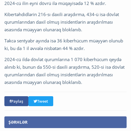
2024-cü ilin eyni dövrü ilə müqayisədə 12 % azdır.
Kibertəhdidlərin 216-sı daxili araşdırma, 434-ü isə dövlət
qurumlarından daxil olmuş insidentlərin araşdırılması
əsasında müəyyən olunaraq bloklanıb.
Təkcə sentyabr ayında isə 36 kiberhücum müəyyən olunub
ki, bu da 1 il əvvələ nisbətən 44 % azdır.
2024-cü ildə dövlət qurumlarına 1 070 kiberhücum qeydə
alınıb ki, bunun da 550-si daxili araşdırma, 520-si isə dövlət
qurumlarından daxil olmuş insidentlərin araşdırılması
əsasında müəyyən olunaraq bloklanıb.
Paylaş
Tweet
ŞƏRHLƏR