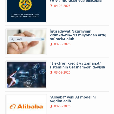
FHN-ə müraciət edə biləcəklər
04-08-2026
İqtisadiyyat Nazirliyinin
xidmətlərinə 13 milyondan artıq
müraciət olub
03-08-2026
"Elektron kredit və zəmanət"
sisteminin Əsasnaməsi" dəyişib
03-08-2026
“Alibaba” yeni AI modelini
təqdim edib
03-08-2026