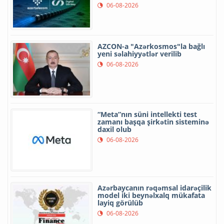
06-08-2026
AZCON-a "Azərkosmos"la bağlı
yeni səlahiyyətlər verilib
06-08-2026
“Meta”nın süni intellekti test
zamanı başqa şirkətin sisteminə
daxil olub
06-08-2026
Azərbaycanın rəqəmsal idarəçilik
model iki beynəlxalq mükafata
layiq görülüb
06-08-2026