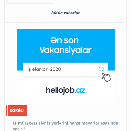
Bütün xəbərlər
SORĞU
İT mütəxəssislər iş yerlərini hansı meyarlar əsasında
seçir ?