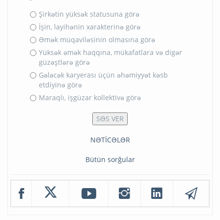
Şirkətin yüksək statusuna görə
İşin, layihənin xarakterinə görə
Əmək müqaviləsinin olmasına görə
Yüksək əmək haqqına, mükafatlara və digər
güzəştlərə görə
Gələcək karyerası üçün əhəmiyyət kəsb
etdiyinə görə
Maraqlı, işgüzar kollektivə görə
NƏTİCƏLƏR
Bütün sorğular