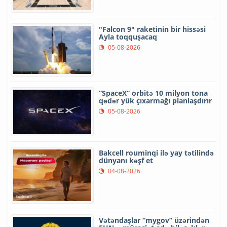
"Falcon 9" raketinin bir hissəsi
Ayla toqquşacaq
05-08-2026
“SpaceX” orbitə 10 milyon tona
qədər yük çıxarmağı planlaşdırır
05-08-2026
Bakcell rouminqi ilə yay tətilində
dünyanı kəşf et
04-08-2026
Vətəndaşlar “mygov” üzərindən