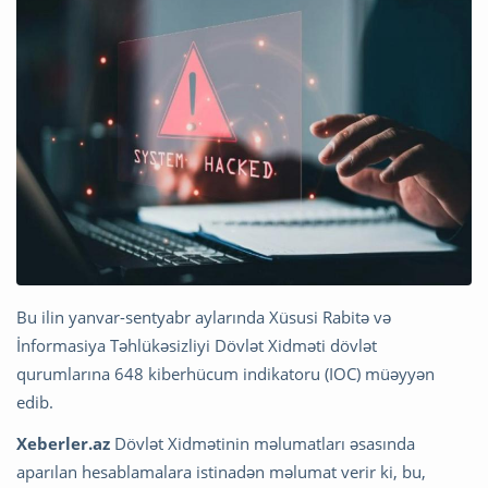
Bu ilin yanvar-sentyabr aylarında Xüsusi Rabitə və
İnformasiya Təhlükəsizliyi Dövlət Xidməti dövlət
qurumlarına 648 kiberhücum indikatoru (IOC) müəyyən
edib.
Xeberler.az
Dövlət Xidmətinin məlumatları əsasında
aparılan hesablamalara istinadən məlumat verir ki, bu,