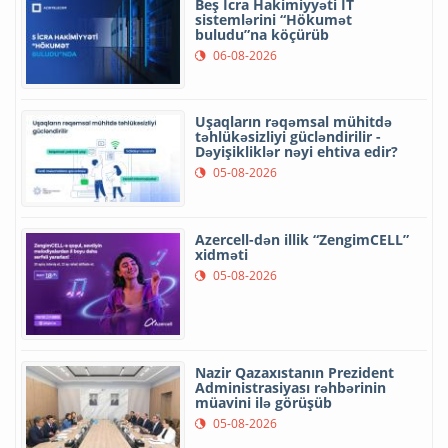
Beş İcra Hakimiyyəti İT
sistemlərini “Hökumət
buludu”na köçürüb
06-08-2026
Uşaqların rəqəmsal mühitdə
təhlükəsizliyi gücləndirilir -
Dəyişikliklər nəyi ehtiva edir?
05-08-2026
Azercell-dən illik “ZengimCELL”
xidməti
05-08-2026
Nazir Qazaxıstanın Prezident
Administrasiyası rəhbərinin
müavini ilə görüşüb
05-08-2026