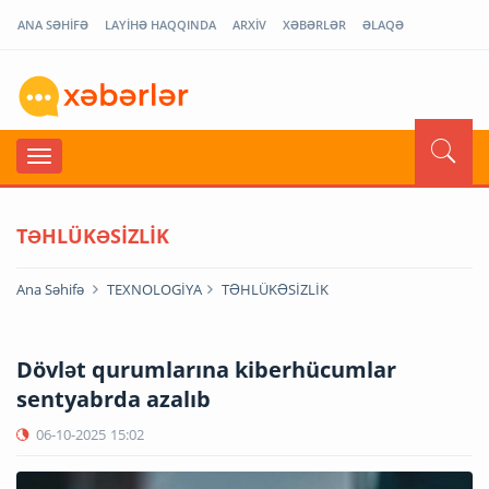
ANA SƏHİFƏ
LAYİHƏ HAQQINDA
ARXİV
XƏBƏRLƏR
ƏLAQƏ
TƏHLÜKƏSİZLİK
Ana Səhifə
TEXNOLOGİYA
TƏHLÜKƏSİZLİK
Dövlət qurumlarına kiberhücumlar
sentyabrda azalıb
06-10-2025
15:02