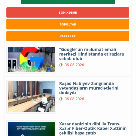
SON XƏBƏR
POPULYAR
YAZARLAR
“Google”un məlumat emalı
mərkəzi Hindistanda etirazlara
səbəb olub
06-08-2026
Rəşad Nəbiyev Zəngilanda
vətəndaşların müraciətlərini
dinləyib
06-08-2026
Xəzər dənizinin dibi ilə Trans-
Xəzər Fiber-Optik Kabel Xəttinin
çəkilişi başa çatıb