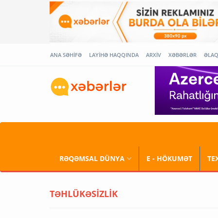
ANA SƏHİFƏ
LAYİHƏ HAQQINDA
ARXİV
XƏBƏRLƏR
ƏLA
RƏQƏMSAL DÜNYA
E - HÖKUMƏT
TE
TƏHLÜKƏSİZLİK