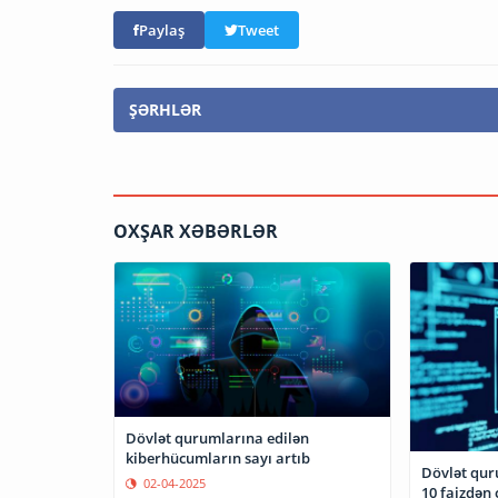
Paylaş
Tweet
ŞƏRHLƏR
OXŞAR XƏBƏRLƏR
Dövlət qurumlarına edilən
kiberhücumların sayı artıb
Dövlət qur
02-04-2025
10 faizdən 