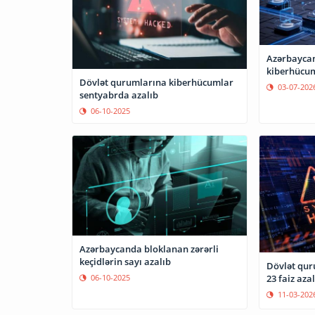
Azərbaycan
kiberhücuml
Dövlət qurumlarına kiberhücumlar
03-07-202
sentyabrda azalıb
06-10-2025
Azərbaycanda bloklanan zərərli
keçidlərin sayı azalıb
Dövlət qur
23 faiz azal
06-10-2025
11-03-202