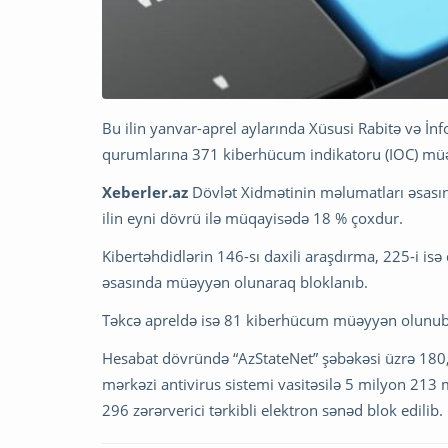
Bu ilin yanvar-aprel aylarında Xüsusi Rabitə və İn
qurumlarına 371 kiberhücum indikatoru (IOC) mü
Xeberler.az
Dövlət Xidmətinin məlumatları əsasın
ilin eyni dövrü ilə müqayisədə 18 % çoxdur.
Kibertəhdidlərin 146-sı daxili araşdırma, 225-i is
əsasında müəyyən olunaraq bloklanıb.
Təkcə apreldə isə 81 kiberhücum müəyyən olunub k
Hesabat dövründə “AzStateNet” şəbəkəsi üzrə 180,5
mərkəzi antivirus sistemi vasitəsilə 5 milyon 213 
296 zərərverici tərkibli elektron sənəd blok edilib.