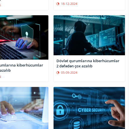
18-12-2024
5
Dövlət qurumlarına kiberhücumlar
umlarına kiberhücumlar
2 dəfədən çox azalıb
azalıb
05-09-2024
4