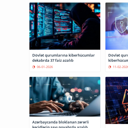
Dövlət qurumlarına kiberhücumlar
Dövlət qur
dekabrda 37 faiz azalıb
kiberhücum
06-01-2026
11-02-202
Azərbaycanda bloklanan zərərli
keçidlərin sayı noyabrda azalıb