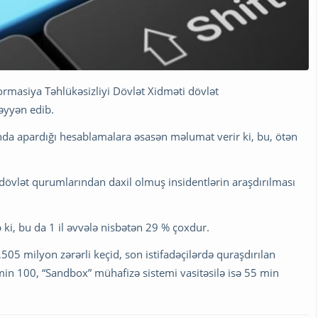
formasiya Təhlükəsizliyi Dövlət Xidməti dövlət
əyyən edib.
da apardığı hesablamalara əsasən məlumat verir ki, bu, ötən
ə dövlət qurumlarından daxil olmuş insidentlərin araşdırılması
i, bu da 1 il əvvələ nisbətən 29 % çoxdur.
05 milyon zərərli keçid, son istifadəçilərdə quraşdırılan
min 100, “Sandbox” mühafizə sistemi vasitəsilə isə 55 min