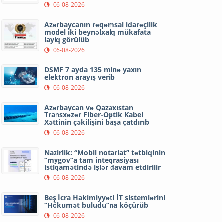
06-08-2026
Azərbaycanın rəqəmsal idarəçilik
model iki beynəlxalq mükafata
layiq görülüb
06-08-2026
DSMF 7 ayda 135 minə yaxın
elektron arayış verib
06-08-2026
Azərbaycan və Qazaxıstan
Transxəzər Fiber-Optik Kabel
Xəttinin çəkilişini başa çatdırıb
06-08-2026
Nazirlik: “Mobil notariat” tətbiqinin
“mygov”a tam inteqrasiyası
istiqamətində işlər davam etdirilir
06-08-2026
Beş İcra Hakimiyyəti İT sistemlərini
“Hökumət buludu”na köçürüb
06-08-2026