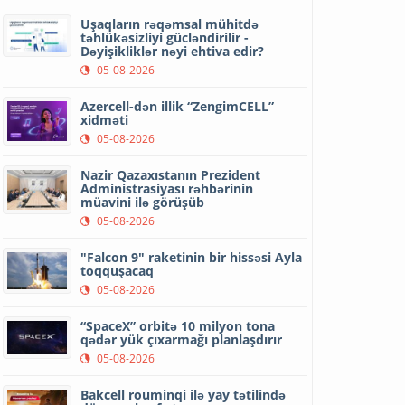
Uşaqların rəqəmsal mühitdə
təhlükəsizliyi gücləndirilir -
Dəyişikliklər nəyi ehtiva edir?
05-08-2026
Azercell-dən illik “ZengimCELL”
xidməti
05-08-2026
Nazir Qazaxıstanın Prezident
Administrasiyası rəhbərinin
müavini ilə görüşüb
05-08-2026
"Falcon 9" raketinin bir hissəsi Ayla
toqquşacaq
05-08-2026
“SpaceX” orbitə 10 milyon tona
qədər yük çıxarmağı planlaşdırır
05-08-2026
Bakcell rouminqi ilə yay tətilində