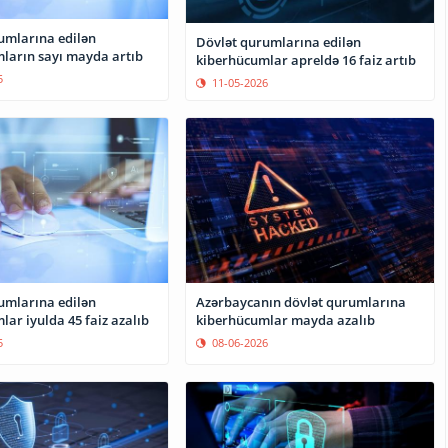
umlarına edilən
Dövlət qurumlarına edilən
ların sayı mayda artıb
kiberhücumlar apreldə 16 faiz artıb
5
11-05-2026
umlarına edilən
Azərbaycanın dövlət qurumlarına
ar iyulda 45 faiz azalıb
kiberhücumlar mayda azalıb
5
08-06-2026