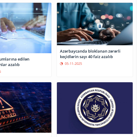
Azərbaycanda bloklanan zərərli
keçidlərin sayı 40 faiz azalıb
umlarına edilən
05-11-2025
lar azalıb
6