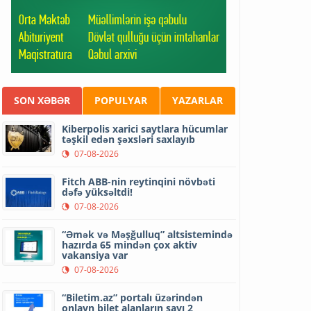
SON XƏBƏR
POPULYAR
YAZARLAR
Kiberpolis xarici saytlara hücumlar
təşkil edən şəxsləri saxlayıb
07-08-2026
Fitch ABB-nin reytinqini növbəti
dəfə yüksəltdi!
07-08-2026
“Əmək və Məşğulluq” altsistemində
hazırda 65 mindən çox aktiv
vakansiya var
07-08-2026
“Biletim.az” portalı üzərindən
onlayn bilet alanların sayı 2