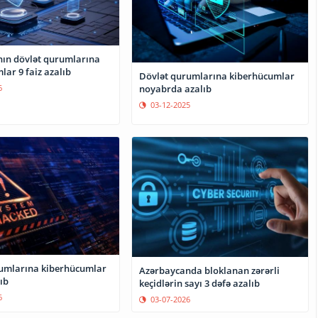
ın dövlət qurumlarına
ar 9 faiz azalıb
Dövlət qurumlarına kiberhücumlar
6
noyabrda azalıb
03-12-2025
umlarına kiberhücumlar
Azərbaycanda bloklanan zərərli
ıb
keçidlərin sayı 3 dəfə azalıb
6
03-07-2026