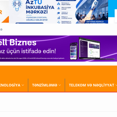
QƏ
XNOLOGİYA
TƏNZİMLƏMƏ
TELEKOM VƏ NƏQLİYYAT