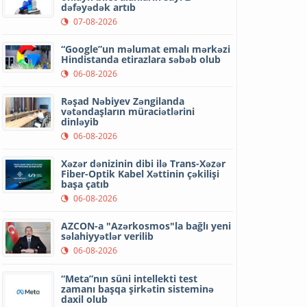
dəfəyədək artıb
07-08-2026
“Google”un məlumat emalı mərkəzi
Hindistanda etirazlara səbəb olub
06-08-2026
Rəşad Nəbiyev Zəngilanda
vətəndaşların müraciətlərini
dinləyib
06-08-2026
Xəzər dənizinin dibi ilə Trans-Xəzər
Fiber-Optik Kabel Xəttinin çəkilişi
başa çatıb
06-08-2026
AZCON-a "Azərkosmos"la bağlı yeni
səlahiyyətlər verilib
06-08-2026
“Meta”nın süni intellekti test
zamanı başqa şirkətin sisteminə
daxil olub