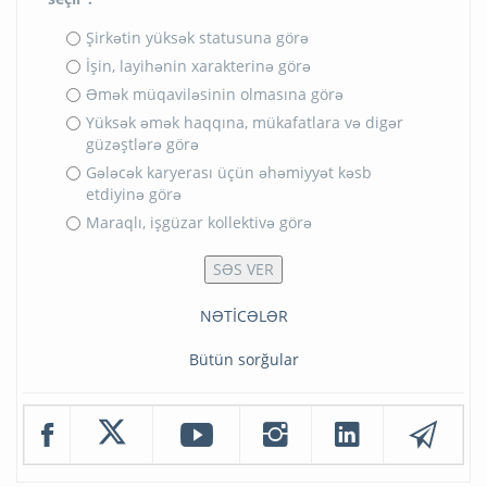
Şirkətin yüksək statusuna görə
İşin, layihənin xarakterinə görə
Əmək müqaviləsinin olmasına görə
Yüksək əmək haqqına, mükafatlara və digər
güzəştlərə görə
Gələcək karyerası üçün əhəmiyyət kəsb
etdiyinə görə
Maraqlı, işgüzar kollektivə görə
NƏTİCƏLƏR
Bütün sorğular