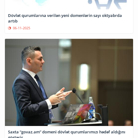
Dövlət qurumlarına verilən yeni domenlərin sayı oktyabrda
artıb
06-11-2025
Saxta “govaz.am” domeni dövlət qurumlarımızı hədəf aldığını
göstərir