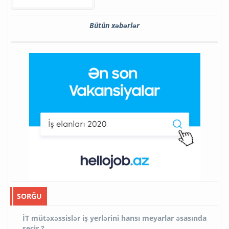
Bütün xəbərlər
SORĞU
İT mütəxəssislər iş yerlərini hansı meyarlar əsasında
seçir ?