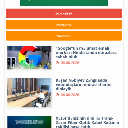
SON XƏBƏR
POPULYAR
YAZARLAR
“Google”un məlumat emalı
mərkəzi Hindistanda etirazlara
səbəb olub
06-08-2026
Rəşad Nəbiyev Zəngilanda
vətəndaşların müraciətlərini
dinləyib
06-08-2026
Xəzər dənizinin dibi ilə Trans-
Xəzər Fiber-Optik Kabel Xəttinin
çəkilişi başa çatıb