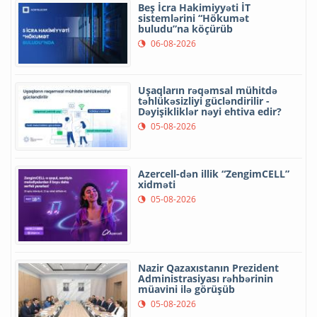
Beş İcra Hakimiyyəti İT
sistemlərini “Hökumət
buludu”na köçürüb
06-08-2026
Uşaqların rəqəmsal mühitdə
təhlükəsizliyi gücləndirilir -
Dəyişikliklər nəyi ehtiva edir?
05-08-2026
Azercell-dən illik “ZengimCELL”
xidməti
05-08-2026
Nazir Qazaxıstanın Prezident
Administrasiyası rəhbərinin
müavini ilə görüşüb
05-08-2026