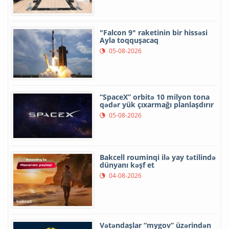
"Falcon 9" raketinin bir hissəsi
Ayla toqquşacaq
05-08-2026
“SpaceX” orbitə 10 milyon tona
qədər yük çıxarmağı planlaşdırır
05-08-2026
Bakcell rouminqi ilə yay tətilində
dünyanı kəşf et
04-08-2026
Vətəndaşlar “mygov” üzərindən