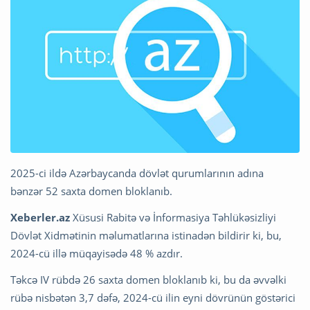
2025-ci ildə Azərbaycanda dövlət qurumlarının adına
bənzər 52 saxta domen bloklanıb.
Xeberler.az
Xüsusi Rabitə və İnformasiya Təhlükəsizliyi
Dövlət Xidmətinin məlumatlarına istinadən bildirir ki, bu,
2024-cü illə müqayisədə 48 % azdır.
Təkcə IV rübdə 26 saxta domen bloklanıb ki, bu da əvvəlki
rübə nisbətən 3,7 dəfə, 2024-cü ilin eyni dövrünün göstərici