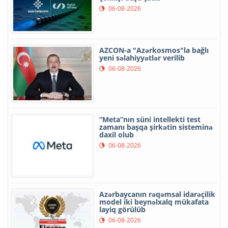
06-08-2026
AZCON-a "Azərkosmos"la bağlı
yeni səlahiyyətlər verilib
06-08-2026
“Meta”nın süni intellekti test
zamanı başqa şirkətin sisteminə
daxil olub
06-08-2026
Azərbaycanın rəqəmsal idarəçilik
model iki beynəlxalq mükafata
layiq görülüb
06-08-2026