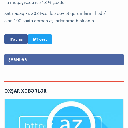
ilə müqayisədə isə 13 % çoxdur.
Xatırladaq ki, 2024-cü ildə dövlət qurumlarını hədəf
alan 100 saxta domen aşkarlanaraq bloklanıb.
Paylaş
Tweet
ŞƏRHLƏR
OXŞAR XƏBƏRLƏR