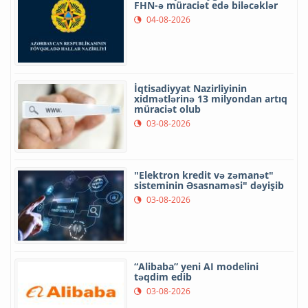
FHN-ə müraciət edə biləcəklər
04-08-2026
İqtisadiyyat Nazirliyinin
xidmətlərinə 13 milyondan artıq
müraciət olub
03-08-2026
"Elektron kredit və zəmanət"
sisteminin Əsasnaməsi" dəyişib
03-08-2026
“Alibaba” yeni AI modelini
təqdim edib
03-08-2026