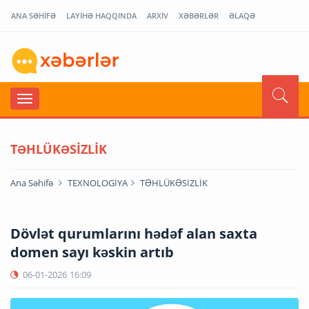
ANA SƏHİFƏ
LAYİHƏ HAQQINDA
ARXİV
XƏBƏRLƏR
ƏLAQƏ
TƏHLÜKƏSİZLİK
Ana Səhifə
TEXNOLOGİYA
TƏHLÜKƏSİZLİK
Dövlət qurumlarını hədəf alan saxta
domen sayı kəskin artıb
06-01-2026
16:09