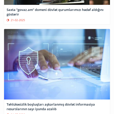
Saxta “govaz.am” domeni dövlət qurumlarımızı hədəf aldığını
göstərir
21-02-2025
Təhlükəsizlik boşluqları aşkarlanmış dövlət informasiya
resurslarının sayı iyunda azalıb