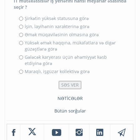
İT mütəxəssislər iş yerlərini hansı meyarlar əsasında
seçir ?
Şirkətin yüksək statusuna görə
İşin, layihənin xarakterinə görə
Əmək müqaviləsinin olmasına görə
Yüksək əmək haqqına, mükafatlara və digər
güzəştlərə görə
Gələcək karyerası üçün əhəmiyyət kəsb
etdiyinə görə
Maraqlı, işgüzar kollektivə görə
NƏTİCƏLƏR
Bütün sorğular