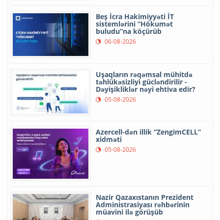
Beş İcra Hakimiyyəti İT
sistemlərini “Hökumət
buludu”na köçürüb
06-08-2026
Uşaqların rəqəmsal mühitdə
təhlükəsizliyi gücləndirilir -
Dəyişikliklər nəyi ehtiva edir?
05-08-2026
Azercell-dən illik “ZengimCELL”
xidməti
05-08-2026
Nazir Qazaxıstanın Prezident
Administrasiyası rəhbərinin
müavini ilə görüşüb