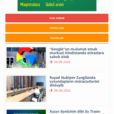
SON XƏBƏR
POPULYAR
YAZARLAR
“Google”un məlumat emalı
mərkəzi Hindistanda etirazlara
səbəb olub
06-08-2026
Rəşad Nəbiyev Zəngilanda
vətəndaşların müraciətlərini
dinləyib
06-08-2026
Xəzər dənizinin dibi ilə Trans-