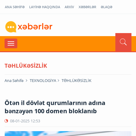
ANA SƏHİFƏ
LAYİHƏ HAQQINDA
ARXİV
XƏBƏRLƏR
ƏLAQƏ
TƏHLÜKƏSİZLİK
Ana Səhifə
TEXNOLOGİYA
TƏHLÜKƏSİZLİK
Ötən il dövlət qurumlarının adına
bənzəyən 100 domen bloklanıb
08-01-2025
12:53