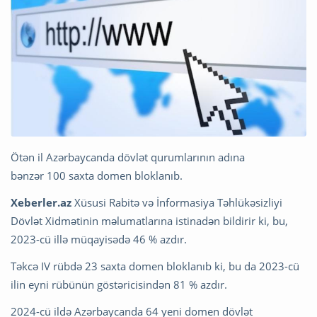
Ötən il Azərbaycanda dövlət qurumlarının adına
bənzər 100 saxta domen bloklanıb.
Xeberler.az
Xüsusi Rabitə və İnformasiya Təhlükəsizliyi
Dövlət Xidmətinin məlumatlarına istinadən bildirir ki, bu,
2023-cü illə müqayisədə 46 % azdır.
Təkcə IV rübdə 23 saxta domen bloklanıb ki, bu da 2023-cü
ilin eyni rübünün göstəricisindən 81 % azdır.
2024-cü ildə Azərbaycanda 64 yeni domen dövlət