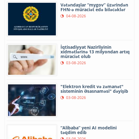
Vətəndaşlar “mygov” üzərindən
FHN-ə müraciət edə biləcəklər
04-08-2026
İqtisadiyyat Nazirliyinin
xidmətlərinə 13 milyondan artıq
müraciət olub
03-08-2026
"Elektron kredit və zəmanət"
sisteminin Əsasnaməsi" dəyişib
03-08-2026
“Alibaba” yeni AI modelini
təqdim edib
03-08-2026