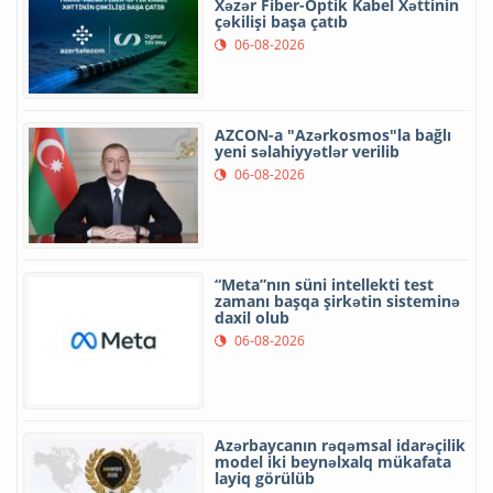
Xəzər Fiber-Optik Kabel Xəttinin
çəkilişi başa çatıb
06-08-2026
AZCON-a "Azərkosmos"la bağlı
yeni səlahiyyətlər verilib
06-08-2026
“Meta”nın süni intellekti test
zamanı başqa şirkətin sisteminə
daxil olub
06-08-2026
Azərbaycanın rəqəmsal idarəçilik
model iki beynəlxalq mükafata
layiq görülüb