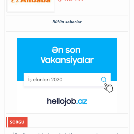
Bütün xəbərlər
SORĞU