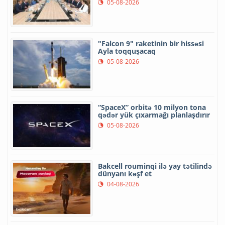
05-08-2026
"Falcon 9" raketinin bir hissəsi
Ayla toqquşacaq
05-08-2026
“SpaceX” orbitə 10 milyon tona
qədər yük çıxarmağı planlaşdırır
05-08-2026
Bakcell rouminqi ilə yay tətilində
dünyanı kəşf et
04-08-2026