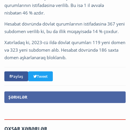
qurumlarının istifadəsinə verilib. Bu isə 1 il əvvələ
nisbətən 46 % azdır.
Hesabat dövründə dövlət qurumlarının istifadəsinə 367 yeni
subdomen verilib ki, bu da illik müqayisədə 14 % çoxdur.
Xatırladaq ki, 2023-cü ildə dövlət qurumları 119 yeni domen
və 323 yeni subdomen alıb. Hesabat dövründə 186 saxta
domen aşkarlanaraq bloklanıb.
Paylaş
Tweet
ŞƏRHLƏR
OXŞAR XƏBƏRLƏR