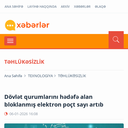
ANA SƏHİFƏ
LAYİHƏ HAQQINDA
ARXİV
XƏBƏRLƏR
ƏLAQƏ
TƏHLÜKƏSİZLİK
Ana Səhifə
TEXNOLOGİYA
TƏHLÜKƏSİZLİK
Dövlət qurumlarını hədəfə alan
bloklanmış elektron poçt sayı artıb
06-01-2026
16:08