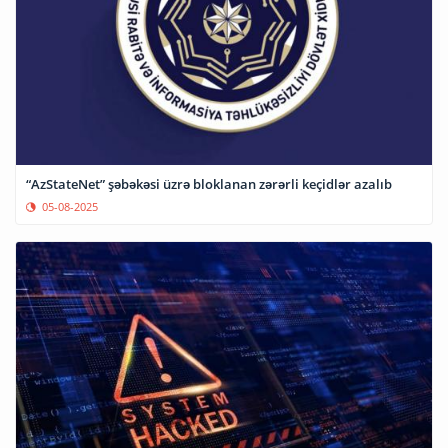
“AzStateNet” şəbəkəsi üzrə bloklanan zərərli keçidlər azalıb
05-08-2025