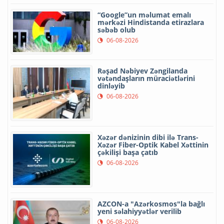
“Google”un məlumat emalı
mərkəzi Hindistanda etirazlara
səbəb olub
06-08-2026
Rəşad Nəbiyev Zəngilanda
vətəndaşların müraciətlərini
dinləyib
06-08-2026
Xəzər dənizinin dibi ilə Trans-
Xəzər Fiber-Optik Kabel Xəttinin
çəkilişi başa çatıb
06-08-2026
AZCON-a "Azərkosmos"la bağlı
yeni səlahiyyətlər verilib
06-08-2026