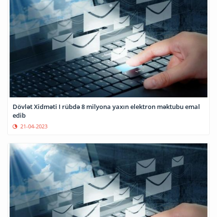
Dövlət Xidməti I rübdə 8 milyona yaxın elektron məktubu emal
edib
21-04-2023