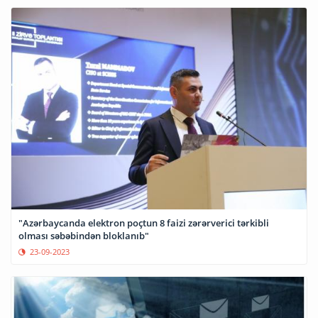
"Azərbaycanda elektron poçtun 8 faizi zərərverici tərkibli
olması səbəbindən bloklanıb"
23-09-2023