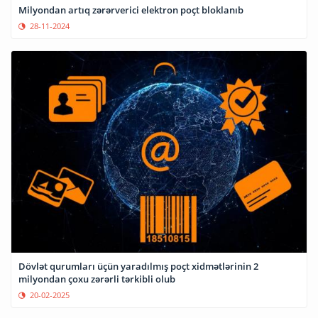
Milyondan artıq zərərverici elektron poçt bloklanıb
28-11-2024
Dövlət qurumları üçün yaradılmış poçt xidmətlərinin 2
milyondan çoxu zərərli tərkibli olub
20-02-2025