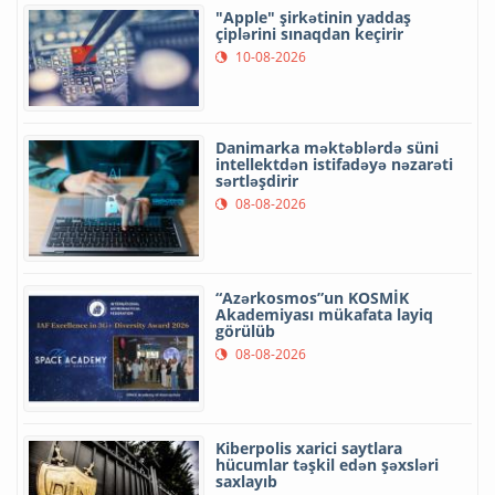
"Apple" şirkətinin yaddaş
çiplərini sınaqdan keçirir
10-08-2026
Danimarka məktəblərdə süni
intellektdən istifadəyə nəzarəti
sərtləşdirir
08-08-2026
“Azərkosmos”un KOSMİK
Akademiyası mükafata layiq
görülüb
08-08-2026
Kiberpolis xarici saytlara
hücumlar təşkil edən şəxsləri
saxlayıb