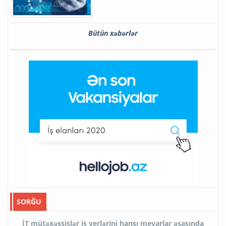
Bütün xəbərlər
SORĞU
İT mütəxəssislər iş yerlərini hansı meyarlar əsasında