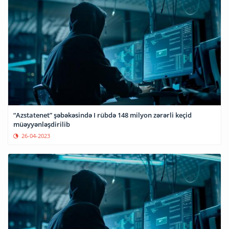
“Azstatenet” şəbəkəsində I rübdə 148 milyon zərərli keçid
müəyyənləşdirilib
26-04-2023