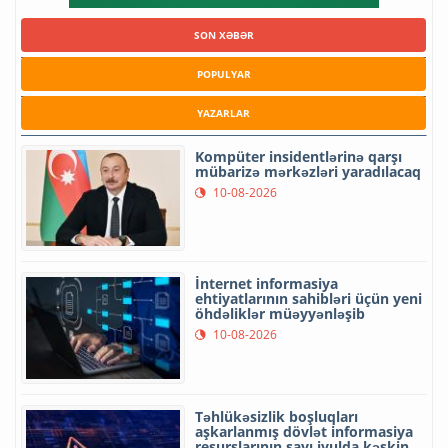
SON XƏBƏR
POPULYAR
YAZARLAR
Kompüter insidentlərinə qarşı
mübarizə mərkəzləri yaradılacaq
10-08-2026
İnternet informasiya
ehtiyatlarının sahibləri üçün yeni
öhdəliklər müəyyənləşib
10-08-2026
Təhlükəsizlik boşluqları
aşkarlanmış dövlət informasiya
resurslarının sayı iyulda kəskin