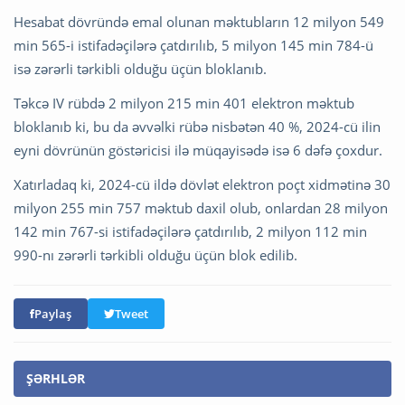
Hesabat dövründə emal olunan məktubların 12 milyon 549
min 565-i istifadəçilərə çatdırılıb, 5 milyon 145 min 784-ü
isə zərərli tərkibli olduğu üçün bloklanıb.
Təkcə IV rübdə 2 milyon 215 min 401 elektron məktub
bloklanıb ki, bu da əvvəlki rübə nisbətən 40 %, 2024-cü ilin
eyni dövrünün göstəricisi ilə müqayisədə isə 6 dəfə çoxdur.
Xatırladaq ki, 2024-cü ildə dövlət elektron poçt xidmətinə 30
milyon 255 min 757 məktub daxil olub, onlardan 28 milyon
142 min 767-si istifadəçilərə çatdırılıb, 2 milyon 112 min
990-nı zərərli tərkibli olduğu üçün blok edilib.
Paylaş
Tweet
ŞƏRHLƏR