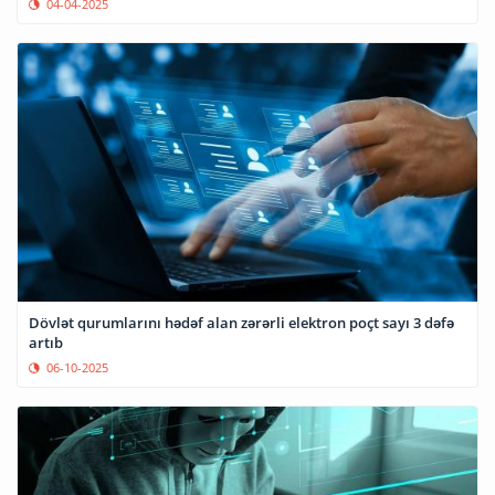
04-04-2025
Dövlət qurumlarını hədəf alan zərərli elektron poçt sayı 3 dəfə
artıb
06-10-2025