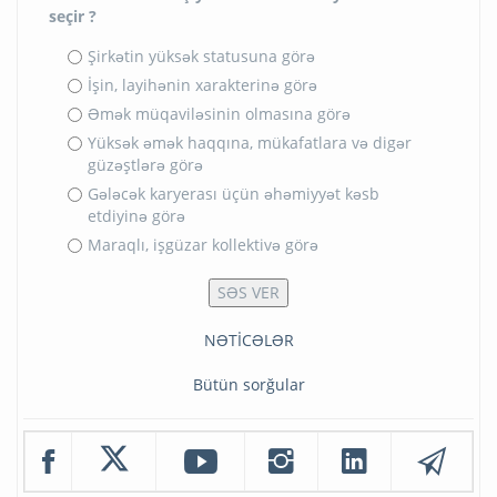
seçir ?
Şirkətin yüksək statusuna görə
İşin, layihənin xarakterinə görə
Əmək müqaviləsinin olmasına görə
Yüksək əmək haqqına, mükafatlara və digər
güzəştlərə görə
Gələcək karyerası üçün əhəmiyyət kəsb
etdiyinə görə
Maraqlı, işgüzar kollektivə görə
NƏTİCƏLƏR
Bütün sorğular