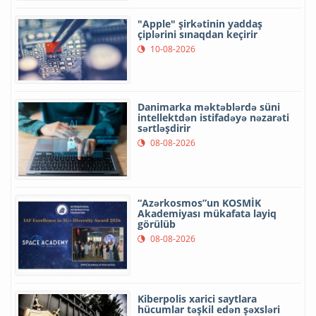
"Apple" şirkətinin yaddaş
çiplərini sınaqdan keçirir
10-08-2026
Danimarka məktəblərdə süni
intellektdən istifadəyə nəzarəti
sərtləşdirir
08-08-2026
“Azərkosmos”un KOSMİK
Akademiyası mükafata layiq
görülüb
08-08-2026
Kiberpolis xarici saytlara
hücumlar təşkil edən şəxsləri