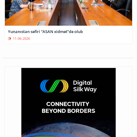
Yunanıstan səfiri “ASAN xidmət”də olub
11-06-2026