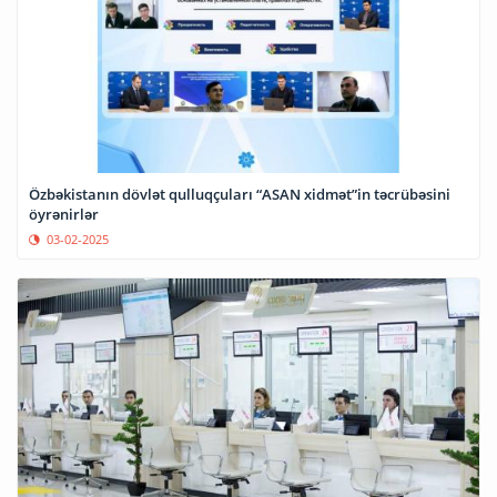
Özbəkistanın dövlət qulluqçuları “ASAN xidmət”in təcrübəsini
öyrənirlər
03-02-2025