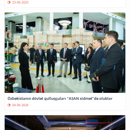
23-06-2025
Özbəkistanın dövlət qulluqçuları "ASAN xidmət"də olublar
04-06-2026