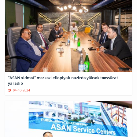
“ASAN xidmət” mərkəzi efiopiyalı nazirdə yüksək təəssürat
yaradıb
04-10-2024