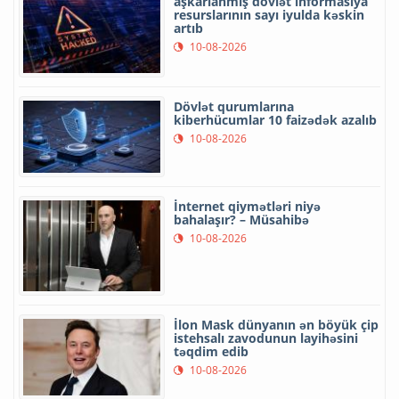
aşkarlanmış dövlət informasiya
resurslarının sayı iyulda kəskin
artıb
10-08-2026
Dövlət qurumlarına
kiberhücumlar 10 faizədək azalıb
10-08-2026
İnternet qiymətləri niyə
bahalaşır? – Müsahibə
10-08-2026
İlon Mask dünyanın ən böyük çip
istehsalı zavodunun layihəsini
təqdim edib
10-08-2026