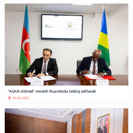
“ASAN xidmət” modeli Ruandada tətbiq ediləcək
30-06-2025