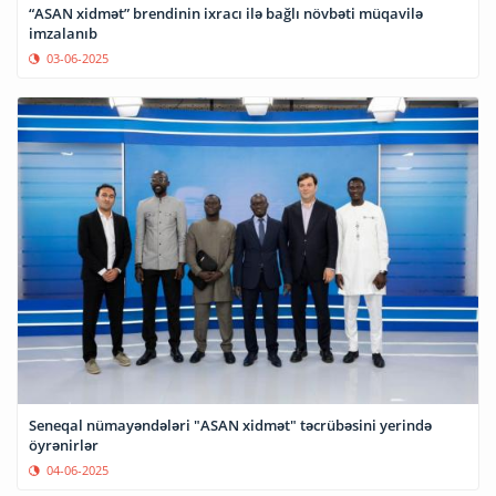
“ASAN xidmət” brendinin ixracı ilə bağlı növbəti müqavilə
imzalanıb
03-06-2025
Seneqal nümayəndələri "ASAN xidmət" təcrübəsini yerində
öyrənirlər
04-06-2025