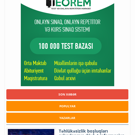
SON XƏBƏR
POPULYAR
YAZARLAR
Təhlükəsizlik boşluqları