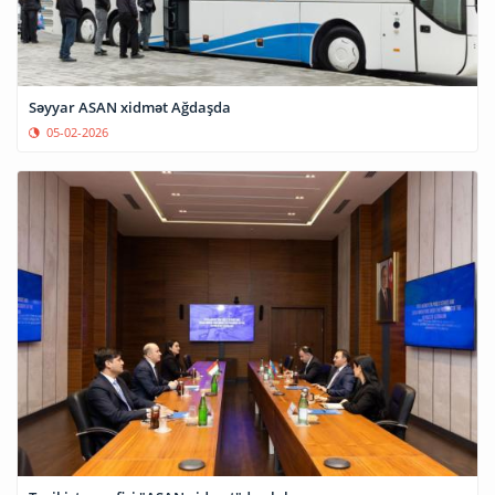
Səyyar ASAN xidmət Ağdaşda
05-02-2026