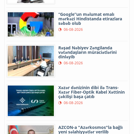
“Google”un məlumat emalı
mərkəzi Hindistanda etirazlara
səbəb olub
06-08-2026
Rəşad Nəbiyev Zəngilanda
vətəndaşların müraciətlərini
dinləyib
06-08-2026
Xəzər dənizinin dibi ilə Trans-
Xəzər Fiber-Optik Kabel Xəttinin
çəkilişi başa çatıb
06-08-2026
AZCON-a "Azərkosmos"la bağlı
yeni səlahiyyətlər verilib