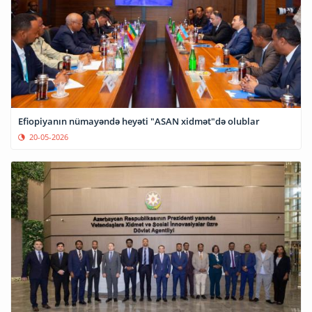
Efiopiyanın nümayəndə heyəti "ASAN xidmət"də olublar
20-05-2026