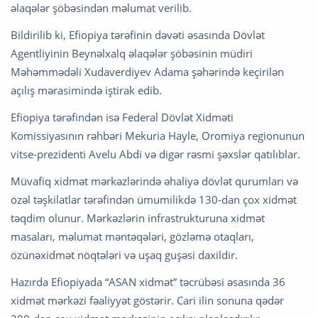
əlaqələr şöbəsindən məlumat verilib.
Bildirilib ki, Efiopiya tərəfinin dəvəti əsasında Dövlət
Agentliyinin Beynəlxalq əlaqələr şöbəsinin müdiri
Məhəmmədəli Xudaverdiyev Adama şəhərində keçirilən
açılış mərasimində iştirak edib.
Efiopiya tərəfindən isə Federal Dövlət Xidməti
Komissiyasının rəhbəri Mekuria Hayle, Oromiya regionunun
vitse-prezidenti Avelu Abdi və digər rəsmi şəxslər qatılıblar.
Müvafiq xidmət mərkəzlərində əhaliyə dövlət qurumları və
özəl təşkilatlar tərəfindən ümumilikdə 130-dan çox xidmət
təqdim olunur. Mərkəzlərin infrastrukturuna xidmət
masaları, məlumat məntəqələri, gözləmə otaqları,
özünəxidmət nöqtələri və uşaq guşəsi daxildir.
Hazırda Efiopiyada “ASAN xidmət” təcrübəsi əsasında 36
xidmət mərkəzi fəaliyyət göstərir. Cari ilin sonuna qədər