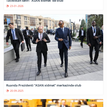
Tacikistan səfiri "ASAN xidmət"də olub
23-01-2026
Ruanda Prezidenti “ASAN xidmət” mərkəzində olub
20-09-2025