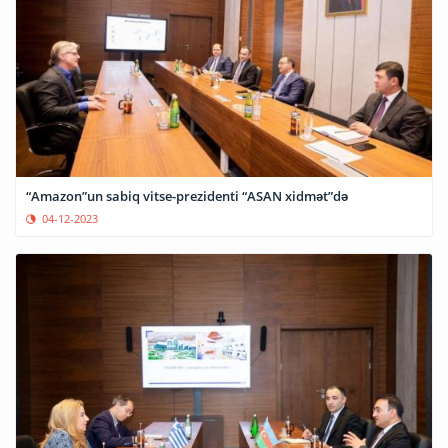
“Amazon”un sabiq vitse-prezidenti “ASAN xidmət”də
04-12-2023