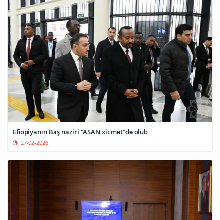
Efiopiyanın Baş naziri “ASAN xidmət”də olub
27-02-2026