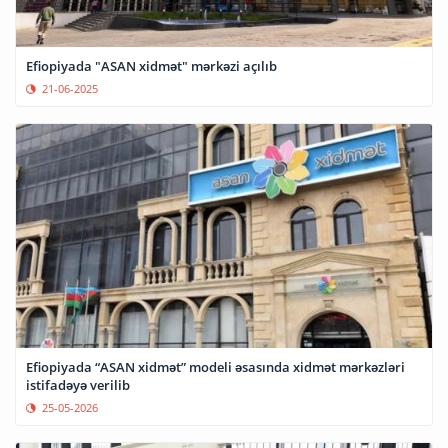
Efiopiyada "ASAN xidmət" mərkəzi açılıb
21-06-2025
Efiopiyada “ASAN xidmət” modeli əsasında xidmət mərkəzləri
istifadəyə verilib
25-05-2026