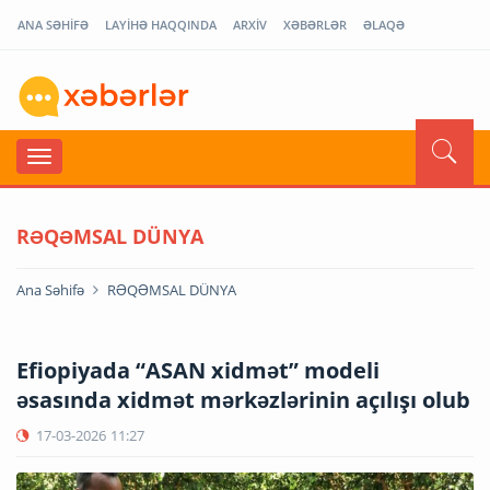
ANA SƏHİFƏ
LAYİHƏ HAQQINDA
ARXİV
XƏBƏRLƏR
ƏLAQƏ
RƏQƏMSAL DÜNYA
Ana Səhifə
RƏQƏMSAL DÜNYA
Efiopiyada “ASAN xidmət” modeli
əsasında xidmət mərkəzlərinin açılışı olub
17-03-2026
11:27