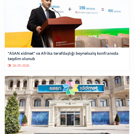
“ASAN xidmət” və Afrika tərəfdaşlığı beynəlxalq konfransda
təqdim olunub
26-05-2026