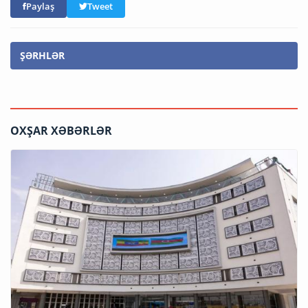
Paylaş
Tweet
ŞƏRHLƏR
OXŞAR XƏBƏRLƏR