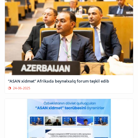
“ASAN xidmət” Afrikada beynəlxalq forum təşkil edib
24-06-2025