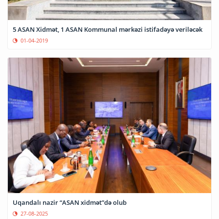
5 ASAN Xidmət, 1 ASAN Kommunal mərkəzi istifadəyə veriləcək
01-04-2019
Uqandalı nazir “ASAN xidmət”də olub
27-08-2025