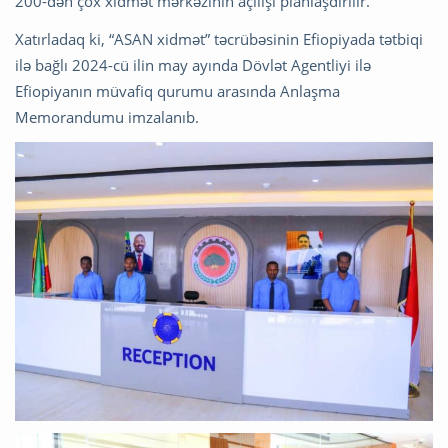
200-dən çox xidmət mərkəzinin açılışı planlaşdırılır.
Xatırladaq ki, “ASAN xidmət” təcrübəsinin Efiopiyada tətbiqi
ilə bağlı 2024-cü ilin may ayında Dövlət Agentliyi ilə
Efiopiyanın müvafiq qurumu arasında Anlaşma
Memorandumu imzalanıb.