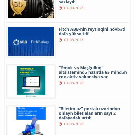
saxlayıb
07-08-2026
Fitch ABB-nin reytinqini növbəti
dəfə yüksəltdi!
07-08-2026
“Əmək və Məşğulluq”
altsistemində hazırda 65 mindən
çox aktiv vakansiya var
07-08-2026
“Biletim.az” portalı üzərindən
onlayn bilet alanların sayı 2
dəfəyədək artıb
07-08-2026