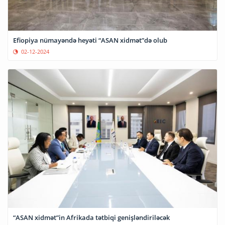
Efiopiya nümayəndə heyəti “ASAN xidmət”də olub
02-12-2024
“ASAN xidmət”in Afrikada tətbiqi genişləndiriləcək