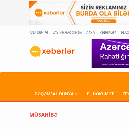
ANA SƏHİFƏ
LAYİHƏ HAQQINDA
ARXİV
XƏBƏRLƏR
ƏLA
RƏQƏMSAL DÜNYA
E - HÖKUMƏT
TE
MÜSAHİBƏ