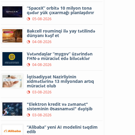
“SpaceX” orbitə 10 milyon tona
qədər yük çıxarmağı planlaşdırır
05-08-2026
Bakcell rouminqi ilə yay tətilində
dünyanı kəşf et
04-08-2026
Vətəndaşlar “mygov” üzərindən
FHN-ə müraciət edə biləcəklər
04-08-2026
İqtisadiyyat Nazirliyinin
xidmətlərinə 13 milyondan artıq
müraciət olub
03-08-2026
"Elektron kredit və zəmanət"
sisteminin Əsasnaməsi" dəyişib
03-08-2026
“Alibaba” yeni AI modelini təqdim
edib