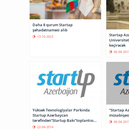
Daha 8 qurum Startap
şəhadətnaməsi alıb
Startap Azərb
13-10-2023
Universitet
keçirəcək
06-04-201
“Startap A
Yüksək Texnologiyalar Parkında
Startup Azərbaycan
tərəfindən“Startup Bakı”toplantısı
06-04-201
keçiriləcək
22-04-2014