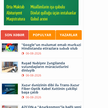
SON XƏBƏR
POPULYAR
YAZARLAR
“Google”un məlumat emalı mərkəzi
Hindistanda etirazlara səbəb olub
06-08-2026
Rəşad Nəbiyev Zəngilanda
vətəndaşların müraciətlərini
dinləyib
06-08-2026
Xəzər dənizinin dibi ilə Trans-Xəzər
Fiber-Optik Kabel Xəttinin çəkilişi
başa çatıb
06-08-2026
AZCON-a "Azərkosmos"la bağlı yeni