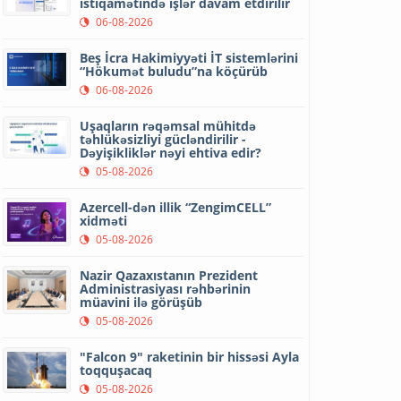
istiqamətində işlər davam etdirilir
06-08-2026
Beş İcra Hakimiyyəti İT sistemlərini
“Hökumət buludu”na köçürüb
06-08-2026
Uşaqların rəqəmsal mühitdə
təhlükəsizliyi gücləndirilir -
Dəyişikliklər nəyi ehtiva edir?
05-08-2026
Azercell-dən illik “ZengimCELL”
xidməti
05-08-2026
Nazir Qazaxıstanın Prezident
Administrasiyası rəhbərinin
müavini ilə görüşüb
05-08-2026
"Falcon 9" raketinin bir hissəsi Ayla
toqquşacaq
05-08-2026