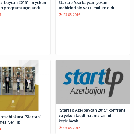
zərbaycan 2015” -in yekun
Startap Azərbaycan yekun
nin proqramı açıqlandı
tədbirlərinin vaxtı məlum oldu
5
23-05-2016
“Startap Azərbaycan 2015” konfransı
və yekun təqdimat mərasimi
rosahibkara “Startap”
keçiriləcək
əsi verilib
06-05-2015
4