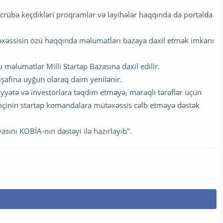
ə təcrübə keçdikləri proqramlar və layihələr haqqında da portalda
ütəxəssisin özü haqqında məlumatları bazaya daxil etmək imkanı
 məlumatlar Milli Startap Bazasına daxil edilir.
şafına uyğun olaraq daim yenilənir.
aiyyətə və investorlara təqdim etməyə, maraqlı tərəflər üçün
çinin startap komandalara mütəxəssis cəlb etməyə dəstək
sını KOBİA-nın dəstəyi ilə hazırlayıb".