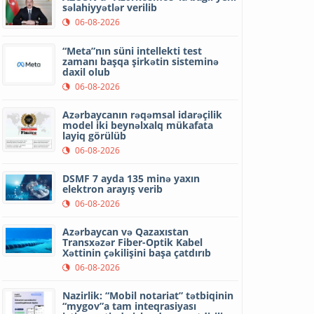
səlahiyyətlər verilib
06-08-2026
“Meta”nın süni intellekti test
zamanı başqa şirkətin sisteminə
daxil olub
06-08-2026
Azərbaycanın rəqəmsal idarəçilik
model iki beynəlxalq mükafata
layiq görülüb
06-08-2026
DSMF 7 ayda 135 minə yaxın
elektron arayış verib
06-08-2026
Azərbaycan və Qazaxıstan
Transxəzər Fiber-Optik Kabel
Xəttinin çəkilişini başa çatdırıb
06-08-2026
Nazirlik: “Mobil notariat” tətbiqinin
“mygov”a tam inteqrasiyası