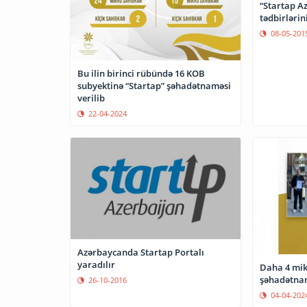
“Startap A
tədbirləri
08-05-201
Bu ilin birinci rübündə 16 KOB
subyektinə “Startap” şəhadətnaməsi
verilib
22-04-2024
Azərbaycanda Startap Portalı
yaradılır
Daha 4 mik
şəhadətnam
26-10-2016
04-04-202