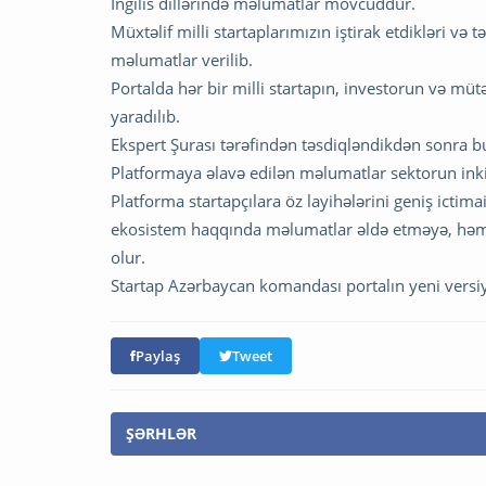
İngilis dillərində məlumatlar mövcuddur.
Müxtəlif milli startaplarımızın iştirak etdikləri v
məlumatlar verilib.
Portalda hər bir milli startapın, investorun və m
yaradılıb.
Ekspert Şurası tərəfindən təsdiqləndikdən sonra bu
Platformaya əlavə edilən məlumatlar sektorun inki
Platforma startapçılara öz layihələrini geniş ictim
ekosistem haqqında məlumatlar əldə etməyə, həm
olur.
Startap Azərbaycan komandası portalın yeni versiya
Paylaş
Tweet
ŞƏRHLƏR