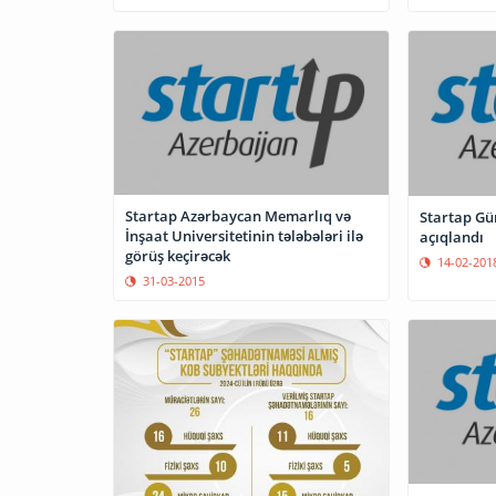
Startap Azərbaycan Memarlıq və
Startap Gü
İnşaat Universitetinin tələbələri ilə
açıqlandı
görüş keçirəcək
14-02-201
31-03-2015