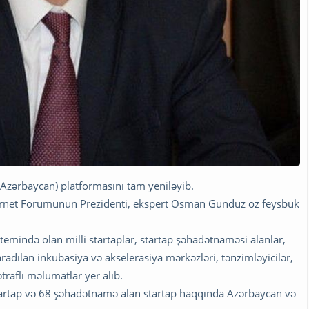
Azərbaycan) platformasını tam yeniləyib.
nternet Forumunun Prezidenti, ekspert Osman Gündüz öz feysbuk
temində olan milli startaplar, startap şəhadətnaməsi alanlar,
aradılan inkubasiya və akselerasiya mərkəzləri, tənzimləyicilər,
traflı məlumatlar yer alıb.
tartap və 68 şəhadətnamə alan startap haqqında Azərbaycan və