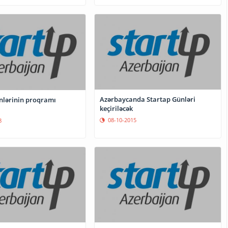
Azərbaycanda Startap Günləri
nlərinin proqramı
keçiriləcək
08-10-2015
8