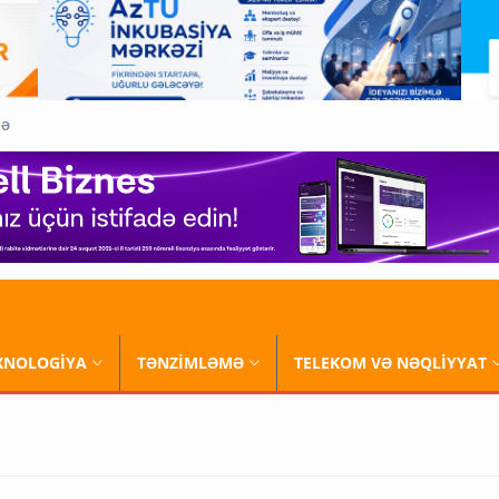
QƏ
XNOLOGİYA
TƏNZİMLƏMƏ
TELEKOM VƏ NƏQLİYYAT