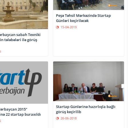
Peşə Təhsil Mərkəzində Startap
Günləri keçiriləcək
15-04-2019
aycan sabah Texniki
in tələbələri ilə görüş
5
Startap Günlərinə hazırlıqla bağlı
zərbaycan 2015“
görüş keçirilib
müsabiqəsinə 22 startap buraxıldı
26-06-2018
5