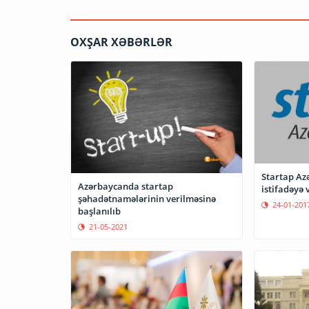
OXŞAR XƏBƏRLƏR
Startap Az
Azərbaycanda startap
istifadəyə 
şəhadətnamələrinin verilməsinə
24-01-201
başlanılıb
21-05-2021