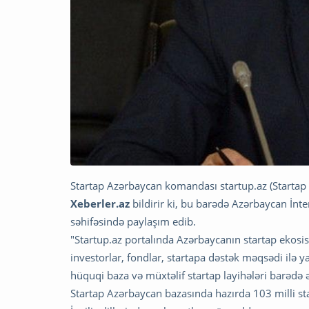
Startap Azərbaycan komandası startup.az (Startap 
Xeberler.az
bildirir ki, bu barədə Azərbaycan İ
səhifəsində paylaşım edib.
"Startup.az portalında Azərbaycanın startap ekosis
investorlar, fondlar, startapa dəstək məqsədi ilə y
hüquqi baza və müxtəlif startap layihələri barədə ə
Startap Azərbaycan bazasında hazırda 103 milli s