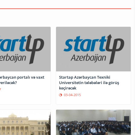
ərbaycan portalı və vaxt
Startap Azərbaycan Texniki
veriləcək?
Universitetin tələbələri ilə görüş
keçirəcək
7
03-04-2015