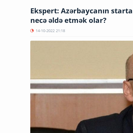
Ekspert: Azərbaycanın start
necə əldə etmək olar?
14-10-2022
21:18