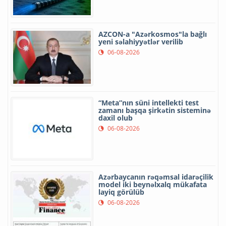
AZCON-a "Azərkosmos"la bağlı
yeni səlahiyyətlər verilib
06-08-2026
“Meta”nın süni intellekti test
zamanı başqa şirkətin sisteminə
daxil olub
06-08-2026
Azərbaycanın rəqəmsal idarəçilik
model iki beynəlxalq mükafata
layiq görülüb
06-08-2026