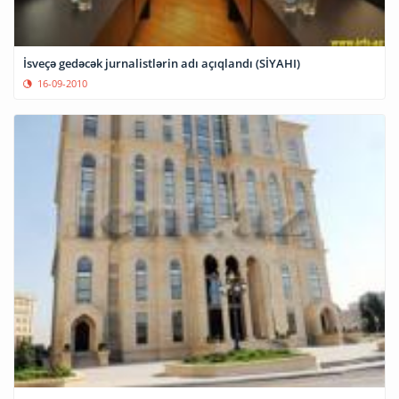
İsveçə gedəcək jurnalistlərin adı açıqlandı (SİYAHI)
16-09-2010