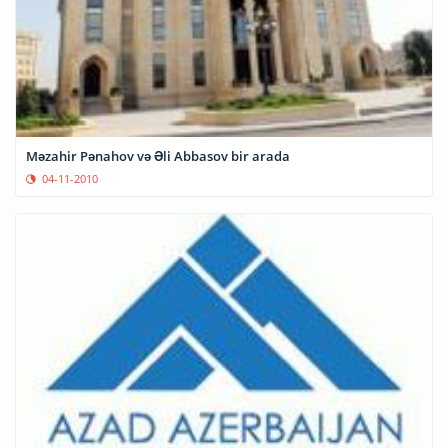
Məzahir Pənahov və Əli Abbasov bir arada
04-11-2010