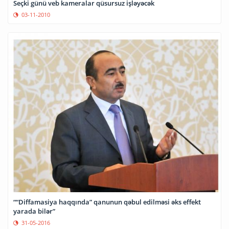
Seçki günü veb kameralar qüsursuz işləyəcək
03-11-2010
““Diffamasiya haqqında” qanunun qəbul edilməsi əks effekt
yarada bilər”
31-05-2016