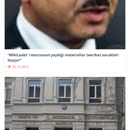
“WikiLeaks” resursunun yaydığı materiallar təxribat xarakteri
daşıyır”
02-12-2010