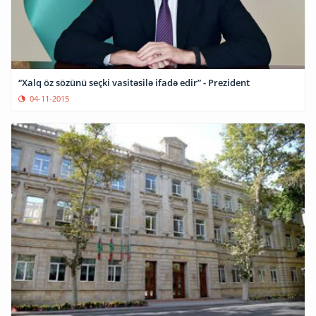
“Xalq öz sözünü seçki vasitəsilə ifadə edir” - Prezident
04-11-2015