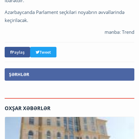
ibarətdir.
Azərbaycanda Parlament seçkiləri noyabrın əvvəllərində
keçiriləcək.
mənbə: Trend
Paylaş
Tweet
ŞƏRHLƏR
OXŞAR XƏBƏRLƏR