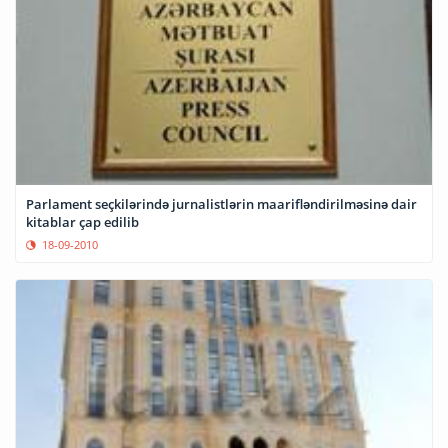
Parlament seçkilərində jurnalistlərin maarifləndirilməsinə dair
kitablar çap edilib
18-09-2010