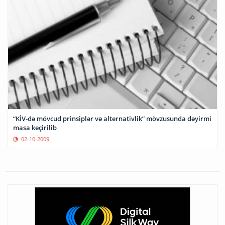
“KİV-də mövcud prinsiplər və alternativlik” mövzusunda dəyirmi
masa keçirilib
02-10-2009