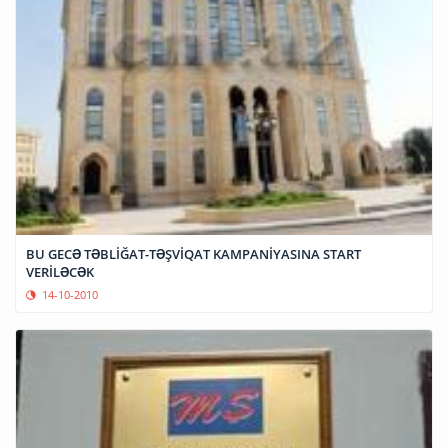
BU GECƏ TƏBLİĞAT-TƏŞVİQAT KAMPANİYASINA START
VERİLƏCƏK
14-10-2010