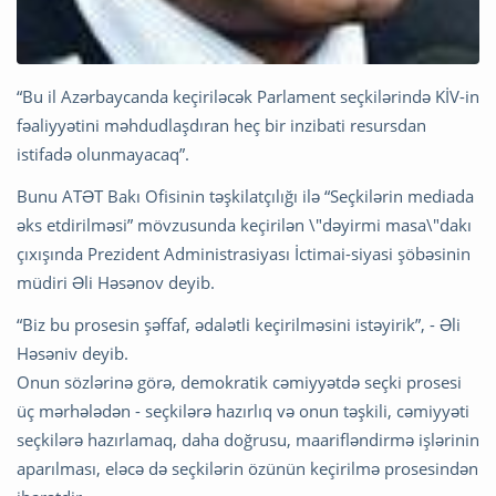
“Bu il Azərbaycanda keçiriləcək Parlament seçkilərində KİV-in
fəaliyyətini məhdudlaşdıran heç bir inzibati resursdan
istifadə olunmayacaq”.
Bunu ATƏT Bakı Ofisinin təşkilatçılığı ilə “Seçkilərin mediada
əks etdirilməsi” mövzusunda keçirilən \"dəyirmi masa\"dakı
çıxışında Prezident Administrasiyası İctimai-siyasi şöbəsinin
müdiri Əli Həsənov deyib.
“Biz bu prosesin şəffaf, ədalətli keçirilməsini istəyirik”, - Əli
Həsəniv deyib.
Onun sözlərinə görə, demokratik cəmiyyətdə seçki prosesi
üç mərhələdən - seçkilərə hazırlıq və onun təşkili, cəmiyyəti
seçkilərə hazırlamaq, daha doğrusu, maarifləndirmə işlərinin
aparılması, eləcə də seçkilərin özünün keçirilmə prosesindən