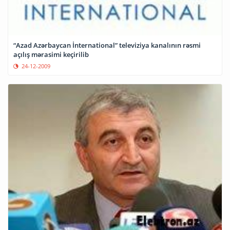
“Azad Azərbaycan İnternational” televiziya kanalının rəsmi
açılış mərasimi keçirilib
24-12-2009