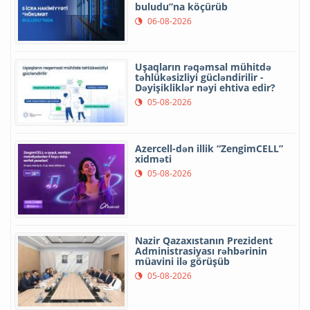
buludu”na köçürüb
06-08-2026
Uşaqların rəqəmsal mühitdə
təhlükəsizliyi gücləndirilir -
Dəyişikliklər nəyi ehtiva edir?
05-08-2026
Azercell-dən illik “ZengimCELL”
xidməti
05-08-2026
Nazir Qazaxıstanın Prezident
Administrasiyası rəhbərinin
müavini ilə görüşüb
05-08-2026