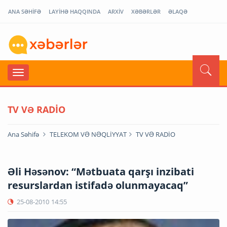
ANA SƏHİFƏ
LAYİHƏ HAQQINDA
ARXİV
XƏBƏRLƏR
ƏLAQƏ
TV VƏ RADİO
Ana Səhifə
TELEKOM VƏ NƏQLİYYAT
TV VƏ RADİO
Əli Həsənov: “Mətbuata qarşı inzibati
resurslardan istifadə olunmayacaq”
25-08-2010
14:55