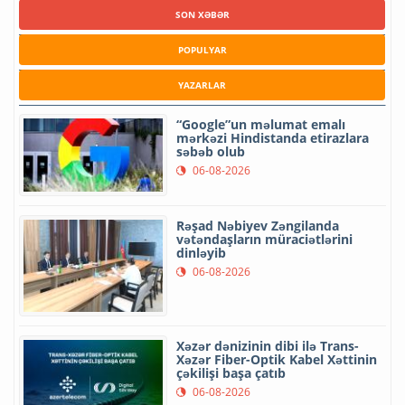
SON XƏBƏR
POPULYAR
YAZARLAR
“Google”un məlumat emalı
mərkəzi Hindistanda etirazlara
səbəb olub
06-08-2026
Rəşad Nəbiyev Zəngilanda
vətəndaşların müraciətlərini
dinləyib
06-08-2026
Xəzər dənizinin dibi ilə Trans-
Xəzər Fiber-Optik Kabel Xəttinin
çəkilişi başa çatıb
06-08-2026