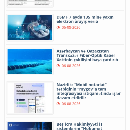
DSMF 7 ayda 135 minə yaxın
elektron arayış verib
06-08-2026
Azərbaycan və Qazaxıstan
Transxəzər Fiber-Optik Kabel
Xəttinin çəkilişini başa çatdırıb
06-08-2026
Nazirlik: “Mobil notariat”
tətbiqinin “mygov”a tam
inteqrasiyası istiqamətində işlər
davam etdirilir
06-08-2026
Beş İcra Hakimiyyəti İT
sistemlərini “Hökumət