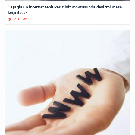
“Uşaqların internet təhlükəsizliyi” mövzusunda dəyirmi masa
keçiriləcək
04-11-2014