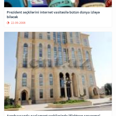
Prezident seçkilərini internet vasitəsilə bütün dünya izləyə
biləcək
22-09-2008
Azərbaycanda parlament seçkilərində “Elektron səsvermə”