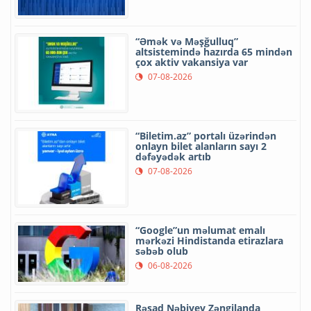
“Əmək və Məşğulluq”
altsistemində hazırda 65 mindən
çox aktiv vakansiya var
07-08-2026
“Biletim.az” portalı üzərindən
onlayn bilet alanların sayı 2
dəfəyədək artıb
07-08-2026
“Google”un məlumat emalı
mərkəzi Hindistanda etirazlara
səbəb olub
06-08-2026
Rəşad Nəbiyev Zəngilanda