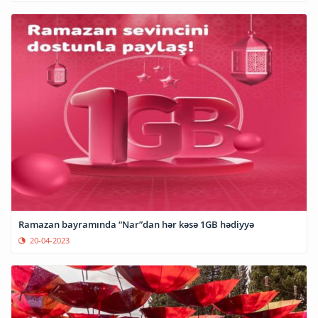
Ramazan bayramında “Nar”dan hər kəsə 1GB hədiyyə
20-04-2023