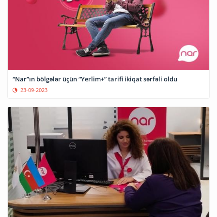
“Nar”ın bölgələr üçün “Yerlim+” tarifi ikiqat sərfəli oldu
23-09-2023