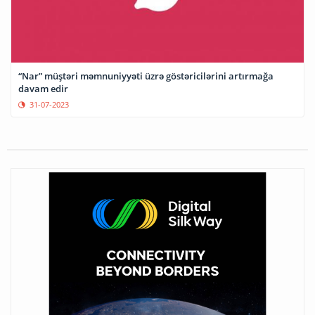
“Nar” müştəri məmnuniyyəti üzrə göstəricilərini artırmağa
davam edir
31-07-2023