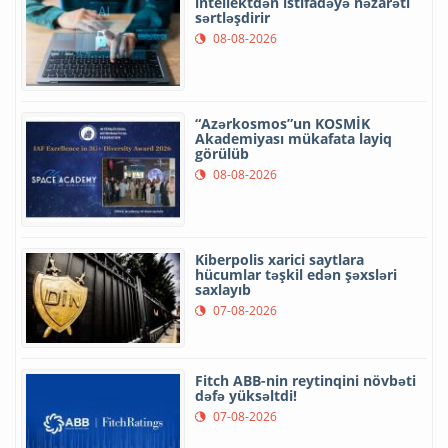
intellektdən istifadəyə nəzarəti
sərtləşdirir
08-08-2026
“Azərkosmos”un KOSMİK
Akademiyası mükafata layiq
görülüb
08-08-2026
Kiberpolis xarici saytlara
hücumlar təşkil edən şəxsləri
saxlayıb
07-08-2026
Fitch ABB-nin reytinqini növbəti
dəfə yüksəltdi!
07-08-2026