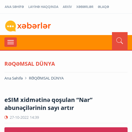
ANA SƏHİFƏ
LAYİHƏ HAQQINDA
ARXİV
XƏBƏRLƏR
ƏLAQƏ
RƏQƏMSAL DÜNYA
Ana Səhifə
RƏQƏMSAL DÜNYA
eSIM xidmətinə qoşulan “Nar”
abunəçilərinin sayı artır
27-10-2022
14:39