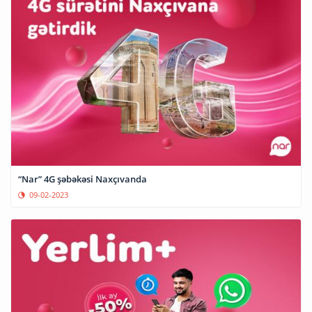
“Nar” 4G şəbəkəsi Naxçıvanda
09-02-2023