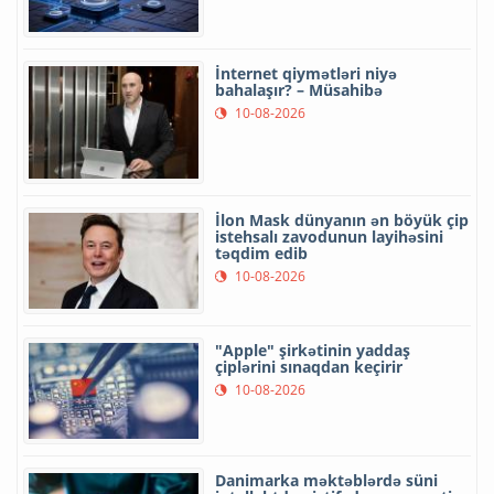
İnternet qiymətləri niyə
bahalaşır? – Müsahibə
10-08-2026
İlon Mask dünyanın ən böyük çip
istehsalı zavodunun layihəsini
təqdim edib
10-08-2026
"Apple" şirkətinin yaddaş
çiplərini sınaqdan keçirir
10-08-2026
Danimarka məktəblərdə süni