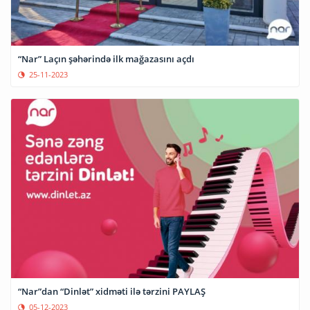
“Nar” Laçın şəhərində ilk mağazasını açdı
25-11-2023
“Nar”dan “Dinlət” xidməti ilə tərzini PAYLAŞ
05-12-2023