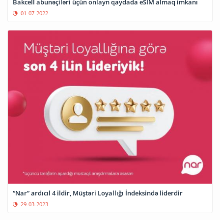
Bakcell abunəçiləri üçün onlayn qaydada eSIM almaq imkanı
01-07-2022
“Nar” ardıcıl 4 ildir, Müştəri Loyallığı İndeksində liderdir
29-03-2023