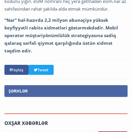
kodunu yığın. eSIM nömrəni heç yerə getmədən esim.nar.az
səhifəsindən rahat şəkildə əldə etmək mümkündür.
“Nar” hal-hazırda 2,2 milyon abunəçiyə yüksək
keyfiyyətli rabitə xidmətləri göstərməkdədir.
M
obil
operator müştəriyönümlülük strategiyasına sadiq
qalaraq sərfəli qiymət qarşılığında üstün xidmət
təqdim edir.
Paylaş
Tweet
ŞƏRHLƏR
OXŞAR XƏBƏRLƏR