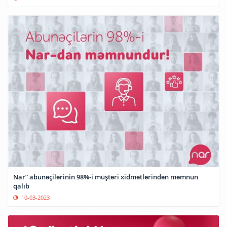
Nar” abunəçilərinin 98%-i müştəri xidmətlərindən məmnun
qalıb
10-03-2023