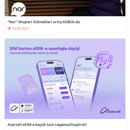
“Nar” Müştəri Xidmətləri artıq KOBİA-da
15-03-2023
Azercell eSIM-ə keçidi tam rəqəmsallaşdırdı!