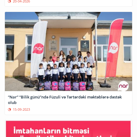
20-04-2026
“Nar” “Bilik günü”ndə Füzuli və Tərtərdəki məktəblərə dəstək
olub
15-09-2023