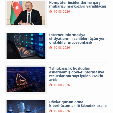
Kompüter insidentlərinə qarşı
mübarizə mərkəzləri yaradılacaq
10-08-2026
İnternet informasiya
ehtiyatlarının sahibləri üçün yeni
öhdəliklər müəyyənləşib
10-08-2026
Təhlükəsizlik boşluqları
aşkarlanmış dövlət informasiya
resurslarının sayı iyulda kəskin
artıb
10-08-2026
Dövlət qurumlarına
kiberhücumlar 10 faizədək azalıb
10-08-2026