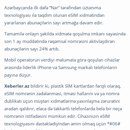
Azərbaycanda ilk dəfə “Nar” tərəfindən üztanıma
texnologiyası ilə təqdim olunan eSIM xidmətindən
yararlanan abunəçilərin sayı artmağa davam edir.
Tamamilə onlayn şəkildə xidmətə qoşulma imkanı sayəsində
son 1 ay müddətində rəqəmsal nömrəsini aktivləşdirən
abunəçilərin sayı 24% artıb.
Mobil operatorun verdiyi məlumata görə qoşulan cihazlar
arasında liderlik iPhone və Samsung markalı telefonların
payına düşür.
Xeberler.az
bildirir ki, plastik SIM kartlardan fərqli olaraq,
eSIM nömrənin zədələnməsi, itməsi hallarını və ya nömrə
dublikatı üçün müştəri xidmətlərinə yaxınlaşma zərurətini
aradan qaldırır, eləcə də təkkartlı telefonlarda belə bir neçə
nömrənin istifadəsini mümkün edir. Cihazınızın eSIM
texnologiyasını dəstəklədiyindən əmin olmaq üçün *#06#