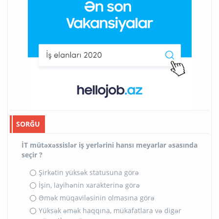
SORĞU
İT mütəxəssislər iş yerlərini hansı meyarlar əsasında
seçir ?
Şirkətin yüksək statusuna görə
İşin, layihənin xarakterinə görə
Əmək müqaviləsinin olmasına görə
Yüksək əmək haqqına, mükafatlara və digər