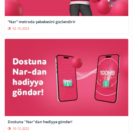
“Nar” metroda şəbəkəsini gücləndirir
02-10-2023
Dostuna "Nar"dan hədiyyə göndər!
10-12-2022