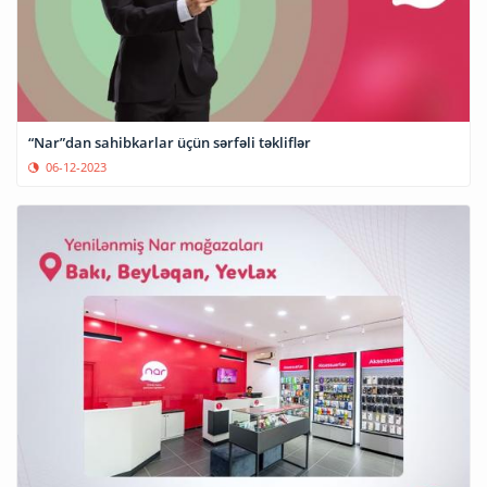
“Nar”dan sahibkarlar üçün sərfəli təkliflər
06-12-2023