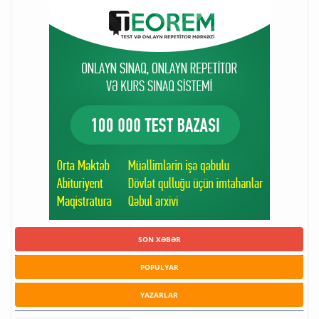
SON XƏBƏR
POPULYAR
YAZARLAR