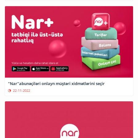
"Nar"abunəçiləri onlayn müştəri xidmətlərini seçir
22-11-2022