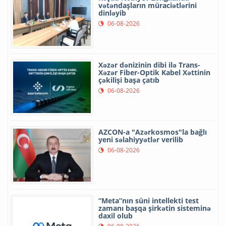
vətəndaşların müraciətlərini
dinləyib
06-08-2026
Xəzər dənizinin dibi ilə Trans-
Xəzər Fiber-Optik Kabel Xəttinin
çəkilişi başa çatıb
06-08-2026
AZCON-a "Azərkosmos"la bağlı
yeni səlahiyyətlər verilib
06-08-2026
“Meta”nın süni intellekti test
zamanı başqa şirkətin sisteminə
daxil olub