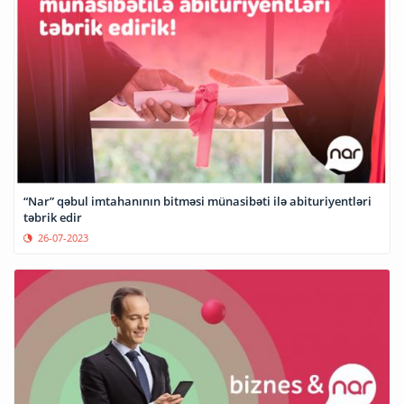
“Nar” qəbul imtahanının bitməsi münasibəti ilə abituriyentləri
təbrik edir
26-07-2023