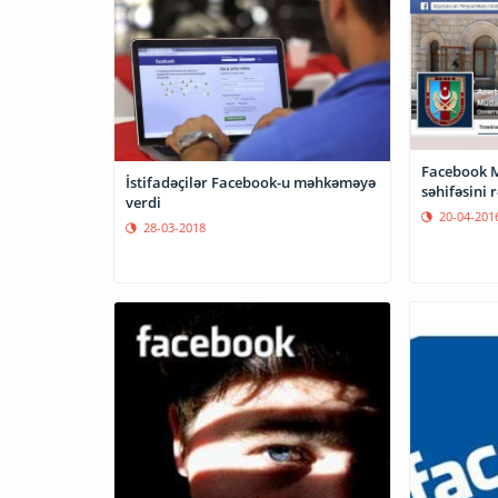
Facebook M
İstifadəçilər Facebook-u məhkəməyə
səhifəsini 
verdi
20-04-201
28-03-2018