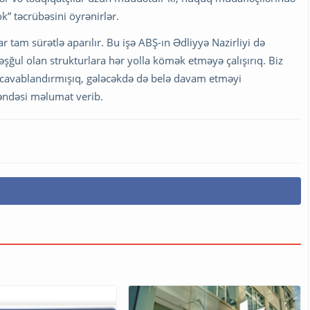
” təcrübəsini öyrənirlər.
ar tam sürətlə aparılır. Bu işə ABŞ-ın Ədliyyə Nazirliyi də
əşğul olan strukturlara hər yolla kömək etməyə çalışırıq. Biz
ı cavablandırmışıq, gələcəkdə də belə davam etməyi
ndəsi məlumat verib.