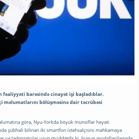
 fəaliyyəti barəsində cinayət işi başladıblar.
dəçi məlumatlarını bölüşməsinə dair təcrübəsi
əlumatına görə, Nyu-Yorkda böyük münsiflər heyəti
da şübhəli bilinən iki smartfon istehsalçısını məhkəməyə
slər və tədqiqatçılar uzun müddətdir ki, hüquq müdafiəçilərində