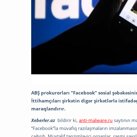
ABŞ prokurorları “Facebook” sosial şəbəkəsinin
İttihamçıları şirkətin digər şirkətlərlə istifa
maraqlandırır.
Xeberler.az
bildirir ki,
anti-malware.ru
saytının m
“Facebook”la müvafiq razılaşmaların imzalanmasın
çağırıb. Müxtəlif tənzimləyici orqanlar, rəsmi şəx