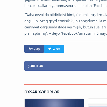
bir çox sualların yaranmasına səbəb olan “Facebook
“Daha əvvəl də bildirildiyi kimi, federal araşdırmal
qoşulub. Artıq qeyd etmişik ki, bu araşdırma ilə m
cəmiyyət qarşısında ifadə vermişik, bütün suallar
planlaşdırırıq”,
–
deyə “Facebook”un rəsmi nümayə
Paylaş
Tweet
ŞƏRHLƏR
OXŞAR XƏBƏRLƏR