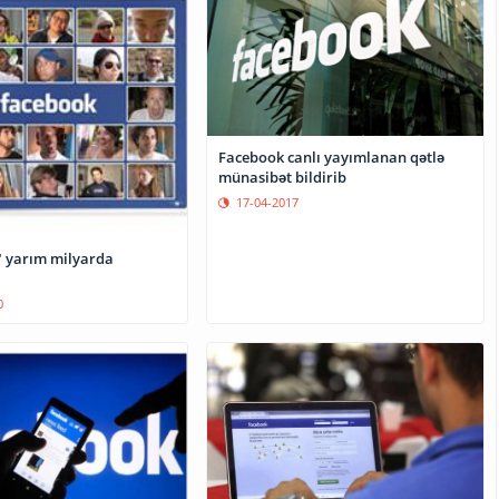
Facebook canlı yayımlanan qətlə
münasibət bildirib
17-04-2017
 yarım milyarda
0