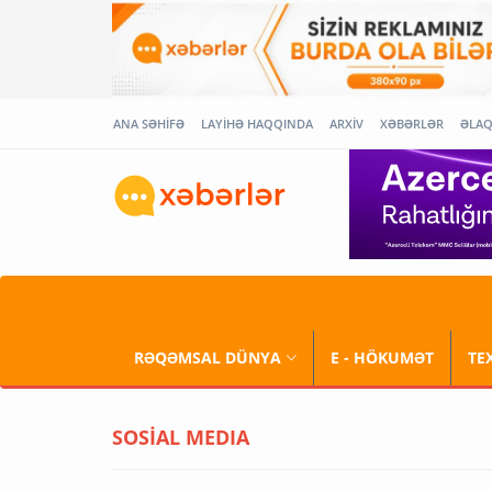
ANA SƏHİFƏ
LAYİHƏ HAQQINDA
ARXİV
XƏBƏRLƏR
ƏLA
RƏQƏMSAL DÜNYA
E - HÖKUMƏT
TE
SOSİAL MEDIA