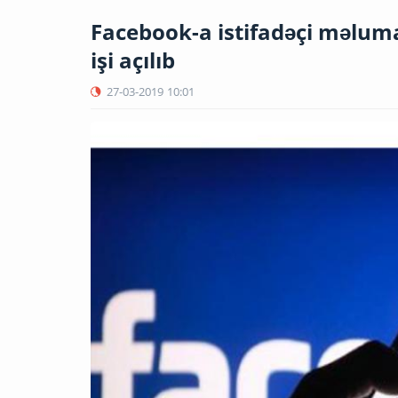
Facebook-a istifadəçi məlum
işi açılıb
27-03-2019
10:01