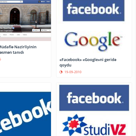
üdafiə Nazirliyinin
rəsmən tanıdı
«Facebook» «Google»ni geridə
6
qoydu
19-09-2010