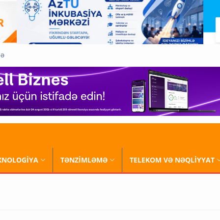
QƏ
XNOLOGİYA
TƏNZİMLƏMƏ
TELEKOM VƏ NƏQLİYYAT