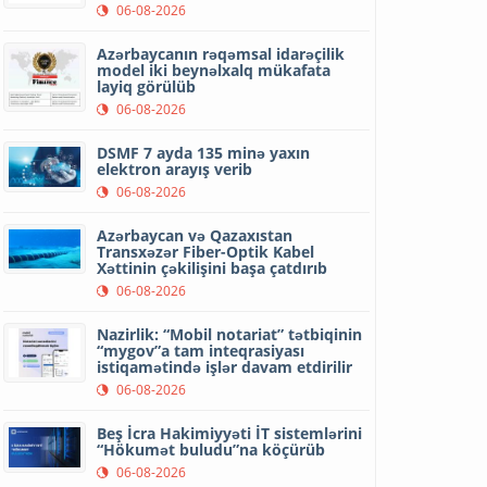
06-08-2026
Azərbaycanın rəqəmsal idarəçilik
model iki beynəlxalq mükafata
layiq görülüb
06-08-2026
DSMF 7 ayda 135 minə yaxın
elektron arayış verib
06-08-2026
Azərbaycan və Qazaxıstan
Transxəzər Fiber-Optik Kabel
Xəttinin çəkilişini başa çatdırıb
06-08-2026
Nazirlik: “Mobil notariat” tətbiqinin
“mygov”a tam inteqrasiyası
istiqamətində işlər davam etdirilir
06-08-2026
Beş İcra Hakimiyyəti İT sistemlərini
“Hökumət buludu”na köçürüb
06-08-2026