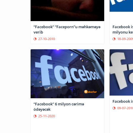
“Facebook” “Faceporn”u məhkəməyə
Facebook is
verib
milyonu ke
27-10-2010
18-09-200
Facebook ist
“Facebook” 6 milyon cərimə
09-07-201
ödəyəcək
25-11-2020