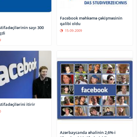
Facebook məhkəmə çəkişməsinin
qalibi oldu
tifadəçilərinin sayı 300
15-09-2009
çdi
9
ifadəçilərini itirir
0
Azərbaycanda əhalinin 2,6%-i