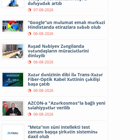
dəfəyədək artıb
07-08-2026
“Google”un məlumat emalı mərkəzi
Hindistanda etirazlara səbəb olub
06-08-2026
Rəşad Nəbiyev Zəngilanda
vətəndaşların müraciətlərini
dinləyib
06-08-2026
Xəzər dənizinin dibi ilə Trans-Xəzər
Fiber-Optik Kabel Xəttinin çəkilişi
başa çatıb
06-08-2026
AZCON-a "Azərkosmos"la bağlı yeni
səlahiyyətlər verilib
06-08-2026
“Meta”nın süni intellekti test
zamanı başqa şirkətin sisteminə
daxil olub