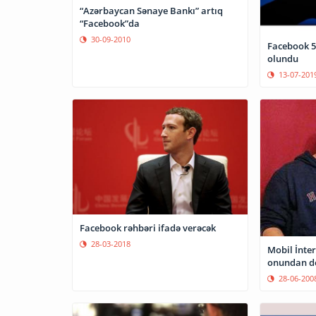
“Azərbaycan Sənaye Bankı” artıq
“Facebook”da
30-09-2010
Facebook 5
olundu
13-07-201
Facebook rəhbəri ifadə verəcək
28-03-2018
Mobil İnter
onundan do
28-06-200