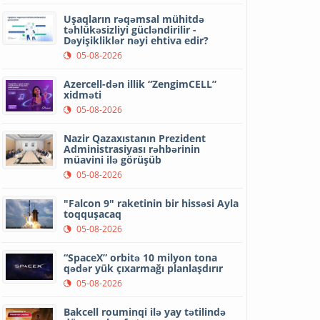
Uşaqların rəqəmsal mühitdə
təhlükəsizliyi gücləndirilir -
Dəyişikliklər nəyi ehtiva edir?
05-08-2026
Azercell-dən illik “ZengimCELL”
xidməti
05-08-2026
Nazir Qazaxıstanın Prezident
Administrasiyası rəhbərinin
müavini ilə görüşüb
05-08-2026
"Falcon 9" raketinin bir hissəsi Ayla
toqquşacaq
05-08-2026
“SpaceX” orbitə 10 milyon tona
qədər yük çıxarmağı planlaşdırır
05-08-2026
Bakcell rouminqi ilə yay tətilində