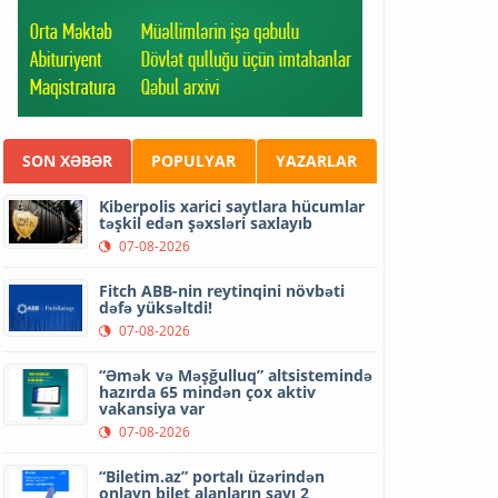
SON XƏBƏR
POPULYAR
YAZARLAR
Kiberpolis xarici saytlara hücumlar
təşkil edən şəxsləri saxlayıb
07-08-2026
Fitch ABB-nin reytinqini növbəti
dəfə yüksəltdi!
07-08-2026
“Əmək və Məşğulluq” altsistemində
hazırda 65 mindən çox aktiv
vakansiya var
07-08-2026
“Biletim.az” portalı üzərindən
onlayn bilet alanların sayı 2