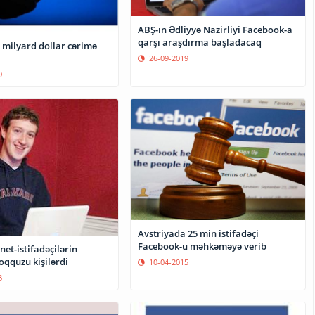
ABŞ-ın Ədliyyə Nazirliyi Facebook-a
qarşı araşdırma başladacaq
 milyard dollar cərimə
26-09-2019
9
Avstriyada 25 min istifadəçi
Facebook-u məhkəməyə verib
net-istifadəçilərin
qquzu kişilərdi
10-04-2015
8