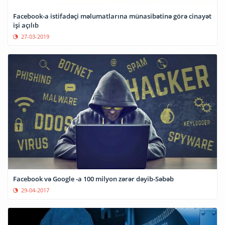
Facebook-a istifadəçi məlumatlarına münasibətinə görə cinayət
işi açılıb
27-03-2019
Facebook və Google -a 100 milyon zərər dəyib-Səbəb
29-04-2017