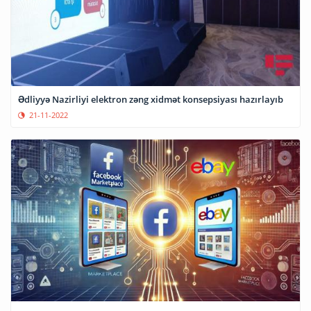
Ədliyyə Nazirliyi elektron zəng xidmət konsepsiyası hazırlayıb
21-11-2022