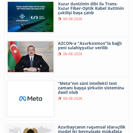
Xəzər dənizinin dibi ilə Trans-
Xəzər Fiber-Optik Kabel Xəttinin
çəkilişi başa çatıb
06-08-2026
AZCON-a "Azərkosmos"la bağlı
yeni səlahiyyətlər verilib
06-08-2026
“Meta”nın süni intellekti test
zamanı başqa şirkətin sisteminə
daxil olub
06-08-2026
Azərbaycanın rəqəmsal idarəçilik
model iki beynəlxalq mükafata