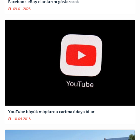
Facebook eBay elanlarını göstərəcək
09-01-2025
YouTube böyük miqdarda cərimə ödəyə bilər
10-04-2018