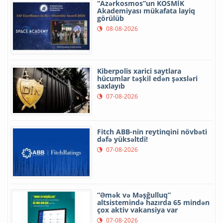
“Azərkosmos”un KOSMİK
Akademiyası mükafata layiq
görülüb
08-08-2026
Kiberpolis xarici saytlara
hücumlar təşkil edən şəxsləri
saxlayıb
07-08-2026
Fitch ABB-nin reytinqini növbəti
dəfə yüksəltdi!
07-08-2026
“Əmək və Məşğulluq”
altsistemində hazırda 65 mindən
çox aktiv vakansiya var
07-08-2026