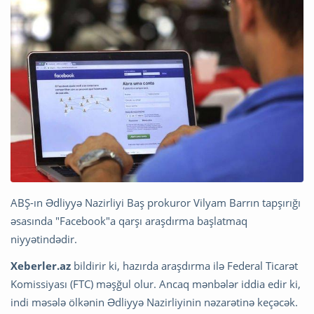
ABŞ-ın Ədliyyə Nazirliyi Baş prokuror Vilyam Barrın tapşırığı
əsasında "Facebook"a qarşı araşdırma başlatmaq
niyyətindədir.
Xeberler.az
bildirir ki, hazırda araşdırma ilə Federal Ticarət
Komissiyası (FTC) məşğul olur. Ancaq mənbələr iddia edir ki,
indi məsələ ölkənin Ədliyyə Nazirliyinin nəzarətinə keçəcək.