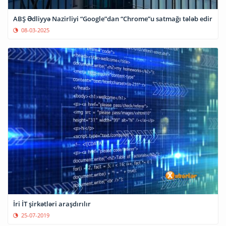
ABŞ Ədliyyə Nazirliyi “Google”dan “Chrome”u satmağı tələb edir
08-03-2025
İri İT şirkətləri araşdırılır
25-07-2019