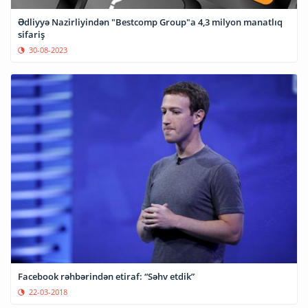
Ədliyyə Nazirliyindən "Bestcomp Group"a 4,3 milyon manatlıq
sifariş
30-08-2023
Facebook rəhbərindən etiraf: “Səhv etdik”
22-03-2018