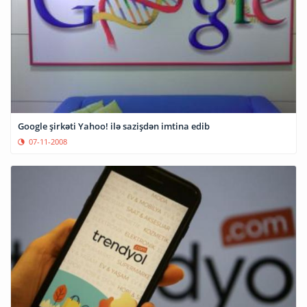
Google şirkəti Yahoo! ilə sazişdən imtina edib
07-11-2008