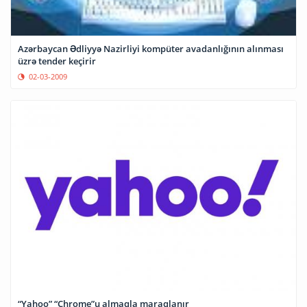
Azərbaycan Ədliyyə Nazirliyi kompüter avadanlığının alınması
üzrə tender keçirir
02-03-2009
“Yahoo” “Chrome”u almaqla maraqlanır