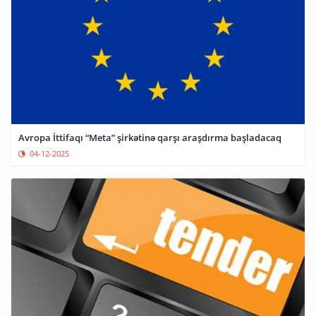
Avropa İttifaqı “Meta” şirkətinə qarşı araşdırma başladacaq
04-12-2025