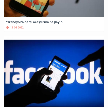
“Trendyol”a qarşı araşdırma başlayıb
13-06-2022