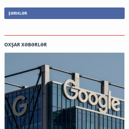
ŞƏRHLƏR
OXŞAR XƏBƏRLƏR