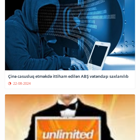
Çinə casusluq etməkdə ittiham edilən ABŞ vətəndaşı saxlanılıb
22-08-2024