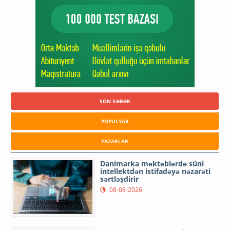
SON XƏBƏR
POPULYAR
YAZARLAR
Danimarka məktəblərdə süni
intellektdən istifadəyə nəzarəti
sərtləşdirir
08-08-2026