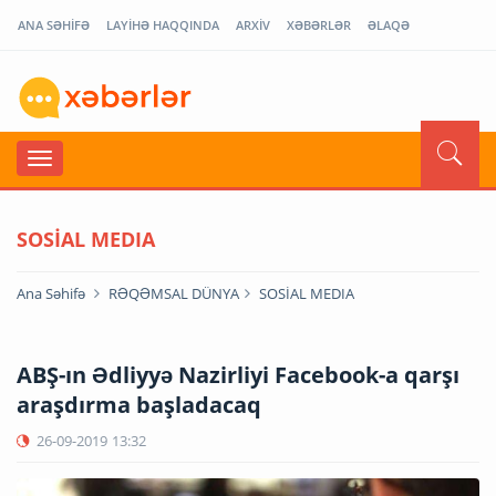
ANA SƏHİFƏ
LAYİHƏ HAQQINDA
ARXİV
XƏBƏRLƏR
ƏLAQƏ
SOSİAL MEDIA
Ana Səhifə
RƏQƏMSAL DÜNYA
SOSİAL MEDIA
ABŞ-ın Ədliyyə Nazirliyi Facebook-a qarşı
araşdırma başladacaq
26-09-2019
13:32