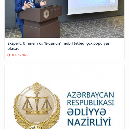
Ekspert: Əminəm ki, "E-qanun" mobil tətbiqi çox populyar
olacaq
09-09-2022