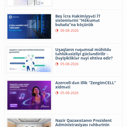
Beş İcra Hakimiyyəti İT
sistemlərini “Hökumət
buludu”na köçürüb
06-08-2026
Uşaqların rəqəmsal mühitdə
təhlükəsizliyi gücləndirilir -
Dəyişikliklər nəyi ehtiva edir?
05-08-2026
Azercell-dən illik “ZengimCELL”
xidməti
05-08-2026
Nazir Qazaxıstanın Prezident
Administrasiyası rəhbərinin