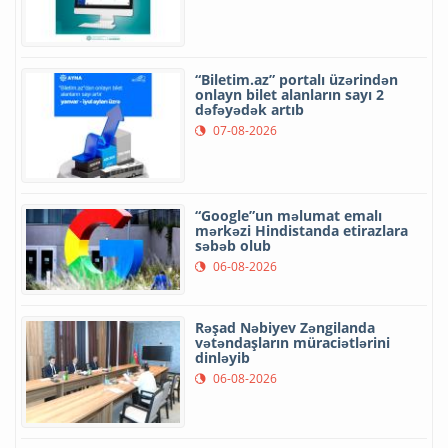
“Biletim.az” portalı üzərindən
onlayn bilet alanların sayı 2
dəfəyədək artıb
07-08-2026
“Google”un məlumat emalı
mərkəzi Hindistanda etirazlara
səbəb olub
06-08-2026
Rəşad Nəbiyev Zəngilanda
vətəndaşların müraciətlərini
dinləyib
06-08-2026