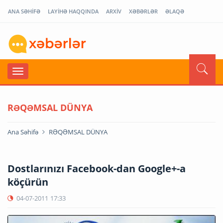
ANA SƏHİFƏ
LAYİHƏ HAQQINDA
ARXİV
XƏBƏRLƏR
ƏLAQƏ
RƏQƏMSAL DÜNYA
Ana Səhifə
RƏQƏMSAL DÜNYA
Dostlarınızı Facebook-dan Google+-a
köçürün
04-07-2011
17:33