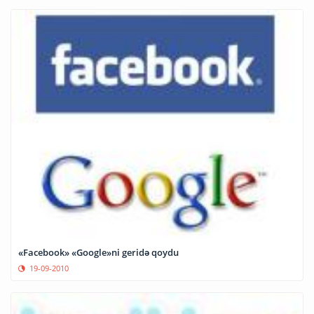
«Facebook» «Google»ni geridə qoydu
19-09-2010