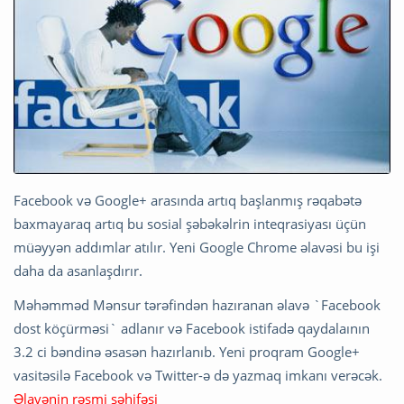
Facebook və Google+ arasında artıq başlanmış rəqabətə
baxmayaraq artıq bu sosial şəbəkəlrin inteqrasiyası üçün
müəyyən addımlar atılır. Yeni Google Chrome əlavəsi bu işi
daha da asanlaşdırır.
Məhəmməd Mənsur tərəfindən hazıranan əlavə `Facebook
dost köçürməsi` adlanır və Facebook istifadə qaydalaının
3.2 ci bəndinə əsasən hazırlanıb. Yeni proqram Google+
vasitəsilə Facebook və Twitter-ə də yazmaq imkanı verəcək.
Əlavənin rəsmi səhifəsi