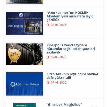
“Azərkosmos”un KOSMİK
Akademiyası mükafata layiq
görülüb
08-08-2026
Kiberpolis xarici saytlara
hücumlar təşkil edən şəxsləri
saxlayıb
07-08-2026
Fitch ABB-nin reytinqini növbəti
dəfə yüksəltdi!
07-08-2026
“Əmək və Məşğulluq”