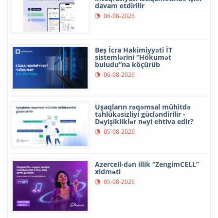
davam etdirilir
06-08-2026
Beş İcra Hakimiyyəti İT
sistemlərini “Hökumət
buludu”na köçürüb
06-08-2026
Uşaqların rəqəmsal mühitdə
təhlükəsizliyi gücləndirilir -
Dəyişikliklər nəyi ehtiva edir?
05-08-2026
Azercell-dən illik “ZengimCELL”
xidməti
05-08-2026