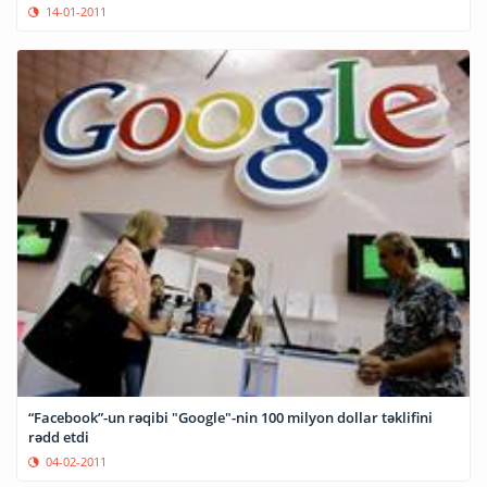
14-01-2011
“Facebook”-un rəqibi "Google"-nin 100 milyon dollar təklifini
rədd etdi
04-02-2011