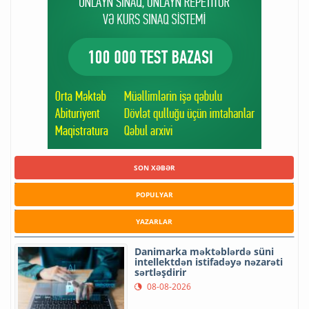
SON XƏBƏR
POPULYAR
YAZARLAR
Danimarka məktəblərdə süni
intellektdən istifadəyə nəzarəti
sərtləşdirir
08-08-2026