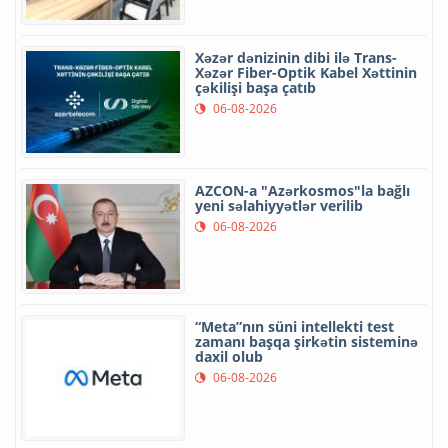
Xəzər dənizinin dibi ilə Trans-
Xəzər Fiber-Optik Kabel Xəttinin
çəkilişi başa çatıb
06-08-2026
AZCON-a "Azərkosmos"la bağlı
yeni səlahiyyətlər verilib
06-08-2026
“Meta”nın süni intellekti test
zamanı başqa şirkətin sisteminə
daxil olub
06-08-2026