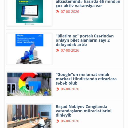
altsistemində hazırda 65 mindən
çox aktiv vakansiya var
07-08-2026
“Biletim.az” portalı üzərindən
onlayn bilet alanların sayı 2
dəfəyədək artıb
07-08-2026
“Google”un məlumat emalı
mərkəzi Hindistanda etirazlara
səbəb olub
06-08-2026
Rəşad Nəbiyev Zəngilanda
vətəndaşların müraciətlərini
dinləyib
06-08-2026