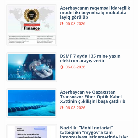
Azərbaycanın rəqəmsal idarəçilik
model iki beynəlxalq mükafata
layiq görülüb
06-08-2026
DSMF 7 ayda 135 minə yaxın
elektron arayış verib
06-08-2026
Azərbaycan və Qazaxıstan
Transxəzər Fiber-Optik Kabel
Xəttinin çəkilişini başa çatdırıb
06-08-2026
Nazirlik: “Mobil notariat”
tətbiqinin “mygov”a tam
inteqrasiyası istiqamətində işlər