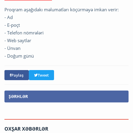
Proqram aşağıdakı məlumatları köçürməyə imkan verir:
- Ad
- E-poçt
- Telefon nömrələri
- Web saytlar
- Ünvan
- Doğum günü
Paylaş
Tweet
ŞƏRHLƏR
OXŞAR XƏBƏRLƏR