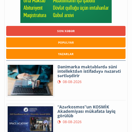
SON XƏBƏR
POPULYAR
YAZARLAR
Danimarka məktəblərdə süni
intellektdən istifadəyə nəzarəti
sərtləşdirir
08-08-2026
“Azərkosmos”un KOSMİK
Akademiyası mükafata layiq
görülüb
08-08-2026