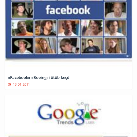
«Facebook» «Boeing»i ötüb-keçdi
13-01-2011