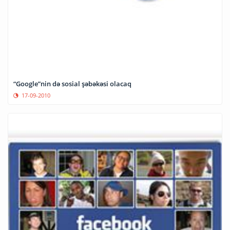
“Google”nin də sosial şəbəkəsi olacaq
17-09-2010