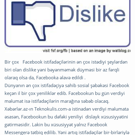
Bir çox Facebook istifadəçilərinin ən çox istədiyi şeylərdən
biri olan dislike yəni bəyənməmək düyməsi bir az fərqli
olaraq olsa da, Facebooka əlavə edildi .
Dünyanın ən çox istifadəçiyə sahib sosial şəbəkəsi Facebook
keçən il bir çox yeniliklər edib. Facebookun bu gün verdiyi
məlumat isə istifadəçilərin marağına səbəb olacaq.
Xəbərlər.az-ın Teknokulis.com-a istinadən verdiyi məlumata
əsasən, Facebookun bu dəfəki yeniliyi dislayk xüsusiyyətini
gətirməsidir. Lakin bu xüsusiyyət yalnız Facebook
Messengerə tətbiq edilib. Yəni artıq istifadəçilər bir-birləriylə