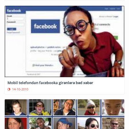
Mobil telefondan facebooka girənlərə bəd xəbər
14-10-2010