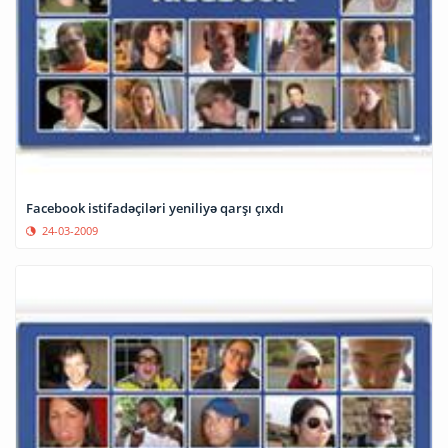
Facebook istifadəçiləri yeniliyə qarşı çıxdı
24-03-2009