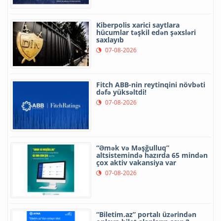
Kiberpolis xarici saytlara
hücumlar təşkil edən şəxsləri
saxlayıb
07-08-2026
Fitch ABB-nin reytinqini növbəti
dəfə yüksəltdi!
07-08-2026
“Əmək və Məşğulluq”
altsistemində hazırda 65 mindən
çox aktiv vakansiya var
07-08-2026
“Biletim.az” portalı üzərindən