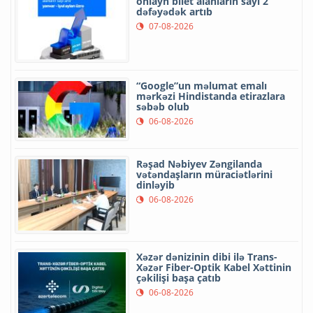
onlayn bilet alanların sayı 2
dəfəyədək artıb
07-08-2026
“Google”un məlumat emalı
mərkəzi Hindistanda etirazlara
səbəb olub
06-08-2026
Rəşad Nəbiyev Zəngilanda
vətəndaşların müraciətlərini
dinləyib
06-08-2026
Xəzər dənizinin dibi ilə Trans-
Xəzər Fiber-Optik Kabel Xəttinin
çəkilişi başa çatıb
06-08-2026