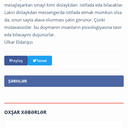
mesajlaşarkən smayl kimi dislaykdan istifadə edə biləcəklər.
Lakin dislaykdan messengerdə istifadə etmək mümkün olsa
da, onun sayta əlavə olunması çətin görünür. Çünki
mütəxəssislər bu düymənin insanların psixologiyasına təsir
edə biləcəyini düşünürlər.
Ülkər Eldarqızı
Paylaş
Tweet
ŞƏRHLƏR
OXŞAR XƏBƏRLƏR