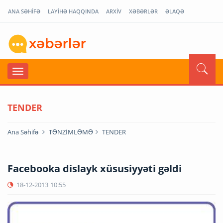
ANA SƏHİFƏ
LAYİHƏ HAQQINDA
ARXİV
XƏBƏRLƏR
ƏLAQƏ
TENDER
Ana Səhifə
TƏNZİMLƏMƏ
TENDER
Facebooka dislayk xüsusiyyəti gəldi
18-12-2013
10:55