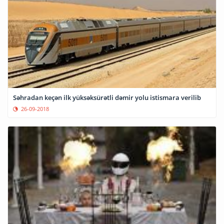
Səhradan keçən ilk yüksəksürətli dəmir yolu istismara verilib
26-09-2018