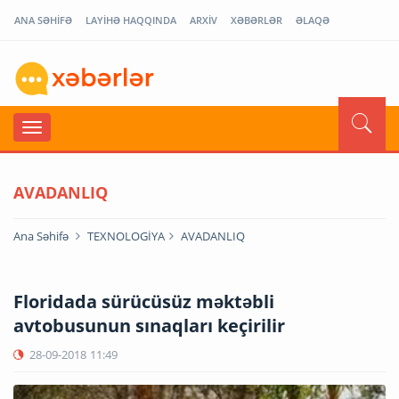
ANA SƏHİFƏ
LAYİHƏ HAQQINDA
ARXİV
XƏBƏRLƏR
ƏLAQƏ
AVADANLIQ
Ana Səhifə
TEXNOLOGİYA
AVADANLIQ
Floridada sürücüsüz məktəbli
avtobusunun sınaqları keçirilir
28-09-2018
11:49