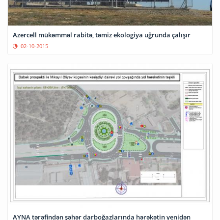
Azercell mükəmməl rabitə, təmiz ekologiya uğrunda çalışır
02-10-2015
AYNA tərəfindən şəhər darboğazlarında hərəkətin yenidən