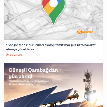
"Google Maps" sürücüləri ekoloji təmiz marşrut üzrə hərəkət
etməyə yönəldəcək
30-03-2021