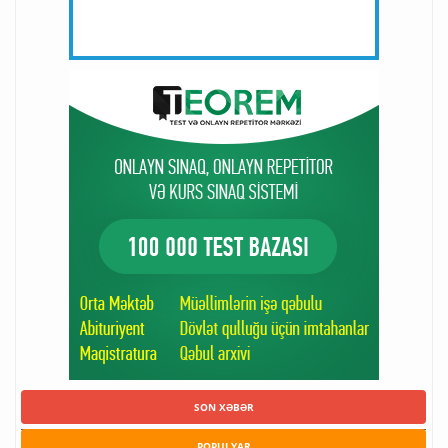
SON XƏBƏR
POPULYAR