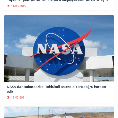
11-08-2015
NASA-dan xəbərdarlıq: Təhlükəli asteroid Yerə doğru hərəkət
edir
12-02-2021