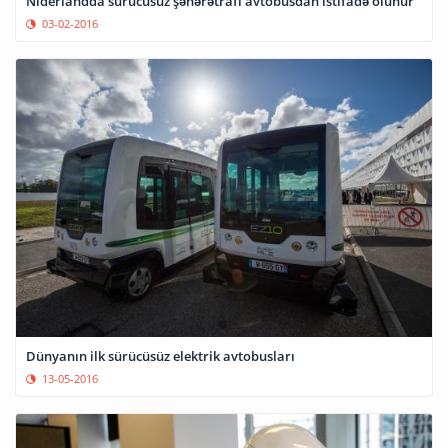
Niderlandda sürücüsüz şəhərətrafı avtobusdan istifadə olunur
03-02-2016
Dünyanın ilk sürücüsüz elektrik avtobusları
13-05-2016