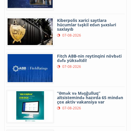
Kiberpolis xarici saytlara
hücumlar təşkil edən şəxsləri
saxlayıb
07-08-2026
Fitch ABB-nin reytinqini növbəti
dəfə yüksəltdi!
07-08-2026
“Əmək və Məşğulluq”
altsistemində hazırda 65 mindən
çox aktiv vakansiya var
07-08-2026