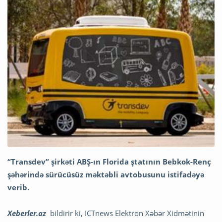
“Transdev” şirkəti ABŞ-ın Florida ştatının Bebkok-Renç
şəhərində sürücüsüz məktəbli avtobusunu istifadəyə
verib.
Xeberler.az
bildirir ki, ICTnews Elektron Xəbər Xidmətinin