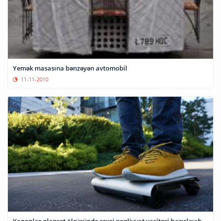
Yemək masasına bənzəyən avtomobil
11-11-2010
Yaponlar planşet ölçüsündə şəxsi nəqliyyat vasitəsi hazırlayıb