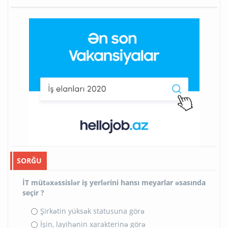
SORĞU
İT mütəxəssislər iş yerlərini hansı meyarlar əsasında
seçir ?
Şirkətin yüksək statusuna görə
İşin, layihənin xarakterinə görə