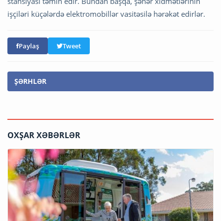
stansiyası təmin edir. Bundan başqa, şəhər xidmətlərinin
işçiləri küçələrdə elektromobillər vasitəsilə hərəkət edirlər.
Paylaş
Tweet
ŞƏRHLƏR
OXŞAR XƏBƏRLƏR