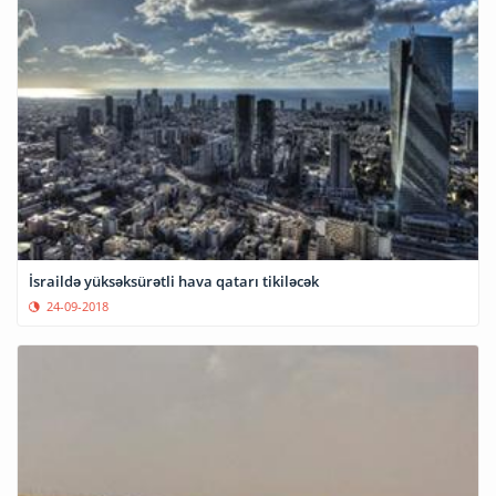
İsraildə yüksəksürətli hava qatarı tikiləcək
24-09-2018