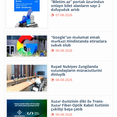
“Biletim.az” portalı üzərindən
onlayn bilet alanların sayı 2
dəfəyədək artıb
07-08-2026
“Google”un məlumat emalı
mərkəzi Hindistanda etirazlara
səbəb olub
06-08-2026
Rəşad Nəbiyev Zəngilanda
vətəndaşların müraciətlərini
dinləyib
06-08-2026
Xəzər dənizinin dibi ilə Trans-
Xəzər Fiber-Optik Kabel Xəttinin
çəkilişi başa çatıb
06-08-2026