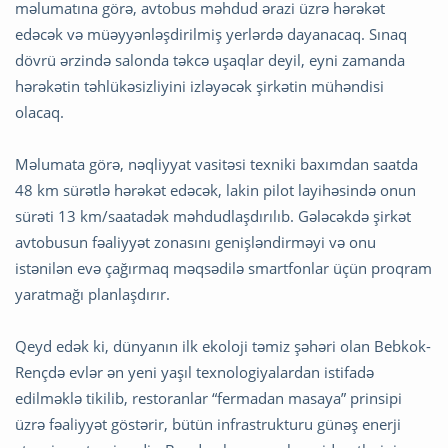
məlumatına görə, avtobus məhdud ərazi üzrə hərəkət
edəcək və müəyyənləşdirilmiş yerlərdə dayanacaq. Sınaq
dövrü ərzində salonda təkcə uşaqlar deyil, eyni zamanda
hərəkətin təhlükəsizliyini izləyəcək şirkətin mühəndisi
olacaq.
Məlumata görə, nəqliyyat vasitəsi texniki baxımdan saatda
48 km sürətlə hərəkət edəcək, lakin pilot layihəsində onun
sürəti 13 km/saatadək məhdudlaşdırılıb. Gələcəkdə şirkət
avtobusun fəaliyyət zonasını genişləndirməyi və onu
istənilən evə çağırmaq məqsədilə smartfonlar üçün proqram
yaratmağı planlaşdırır.
Qeyd edək ki, dünyanın ilk ekoloji təmiz şəhəri olan Bebkok-
Rençdə evlər ən yeni yaşıl texnologiyalardan istifadə
edilməklə tikilib, restoranlar “fermadan masaya” prinsipi
üzrə fəaliyyət göstərir, bütün infrastrukturu günəş enerji