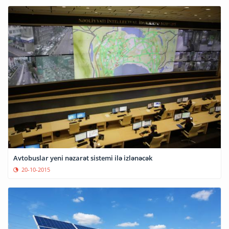
Avtobuslar yeni nəzarət sistemi ilə izlənəcək
20-10-2015