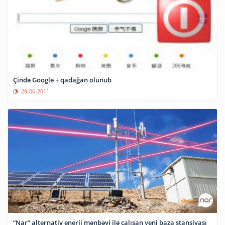
Çində Google + qadağan olunub
29-06-2011
“Nar” alternativ enerji mənbəyi ilə çalışan yeni baza stansiyası