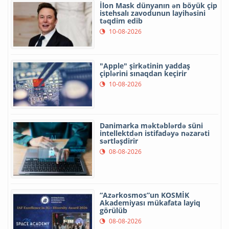
İlon Mask dünyanın ən böyük çip
istehsalı zavodunun layihəsini
təqdim edib
10-08-2026
"Apple" şirkətinin yaddaş
çiplərini sınaqdan keçirir
10-08-2026
Danimarka məktəblərdə süni
intellektdən istifadəyə nəzarəti
sərtləşdirir
08-08-2026
“Azərkosmos”un KOSMİK
Akademiyası mükafata layiq
görülüb
08-08-2026