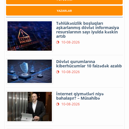
YAZARLAR
Təhlükəsizlik boşluqları
aşkarlanmış dövlət informasiya
resurslarının sayı iyulda kəskin
artıb
10-08-2026
Dövlət qurumlarına
kiberhücumlar 10 faizədək azalıb
10-08-2026
İnternet qiymətləri niyə
bahalaşır? – Müsahibə
10-08-2026