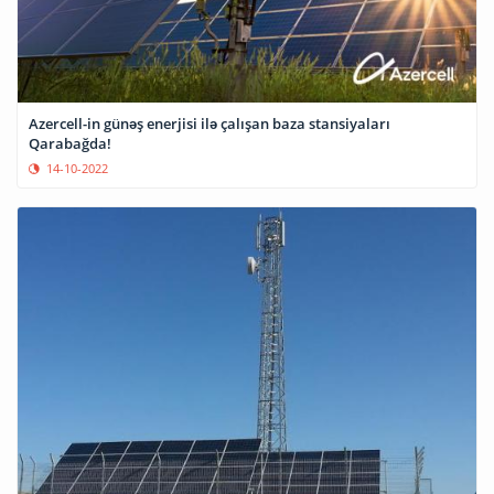
Azercell-in günəş enerjisi ilə çalışan baza stansiyaları
Qarabağda!
14-10-2022