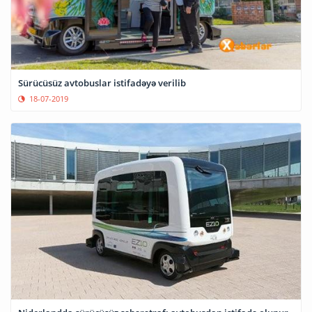
Sürücüsüz avtobuslar istifadəyə verilib
18-07-2019