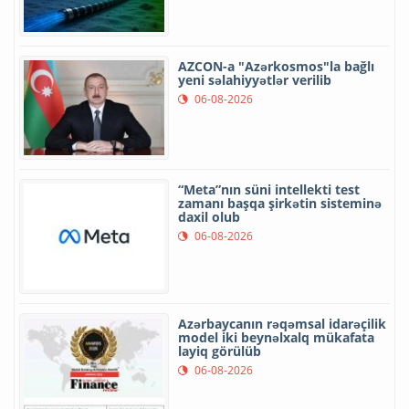
AZCON-a "Azərkosmos"la bağlı
yeni səlahiyyətlər verilib
06-08-2026
“Meta”nın süni intellekti test
zamanı başqa şirkətin sisteminə
daxil olub
06-08-2026
Azərbaycanın rəqəmsal idarəçilik
model iki beynəlxalq mükafata
layiq görülüb
06-08-2026