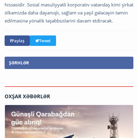
hissəsidir. Sosial məsuliyyətli korporativ vətəndaş kimi şirkət
ölkəmizdə daha dayanıqlı, sağlam və yaşıl gələcəyin təmin
edilməsinə yönəlik təşəbbüslərini davam etdirəcək.
Paylaş
Tweet
ŞƏRHLƏR
OXŞAR XƏBƏRLƏR