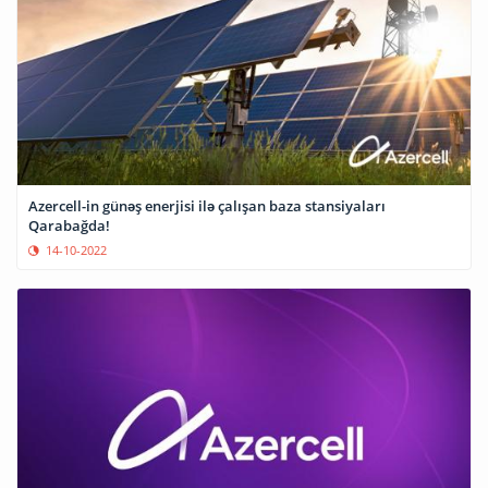
Azercell-in günəş enerjisi ilə çalışan baza stansiyaları
Qarabağda!
14-10-2022