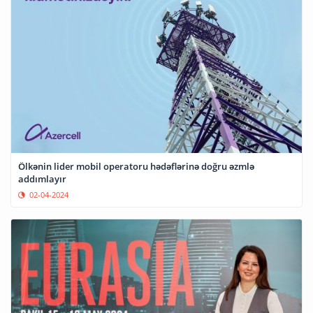
Ölkənin lider mobil operatoru hədəflərinə doğru əzmlə
addımlayır
02-04-2024