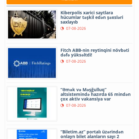
Kiberpolis xarici saytlara
hücumlar təşkil edən şəxsləri
saxlayıb
07-08-2026
Fitch ABB-nin reytinqini növbəti
dəfə yüksəltdi!
07-08-2026
“Əmək və Məşğulluq”
altsistemində hazırda 65 mindən
çox aktiv vakansiya var
07-08-2026
“Biletim.az” portalı üzərindən
onlayn bilet alanların sayı 2