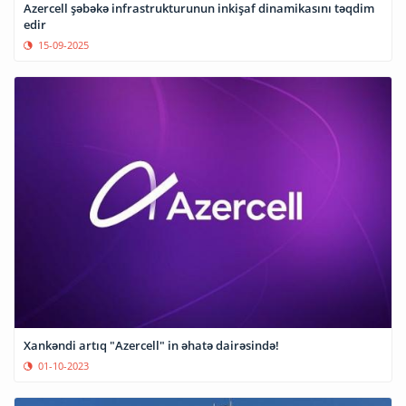
Azercell şəbəkə infrastrukturunun inkişaf dinamikasını təqdim
edir
15-09-2025
Xankəndi artıq "Azercell" in əhatə dairəsində!
01-10-2023