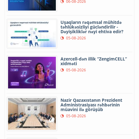
06-08-2026
Uşaqların rəqəmsal mühitdə
təhlükəsizliyi gücləndirilir -
Dəyişikliklər nəyi ehtiva edir?
05-08-2026
Azercell-dən illik “ZengimCELL”
xidməti
05-08-2026
Nazir Qazaxıstanın Prezident
Administrasiyası rəhbərinin
müavini ilə görüşüb
05-08-2026