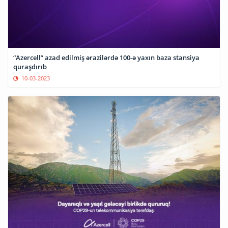
“Azercell” azad edilmiş ərazilərdə 100-ə yaxın baza stansiya
quraşdırıb
10-03-2023