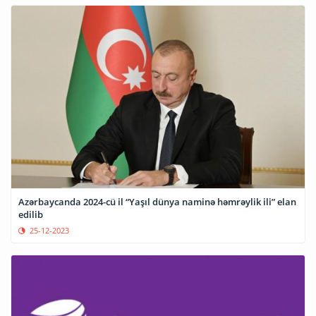
Azərbaycanda 2024-cü il “Yaşıl dünya naminə həmrəylik ili” elan
edilib
25-12-2023