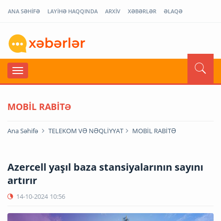
ANA SƏHİFƏ
LAYİHƏ HAQQINDA
ARXİV
XƏBƏRLƏR
ƏLAQƏ
MOBİL RABİTƏ
Ana Səhifə
TELEKOM VƏ NƏQLİYYAT
MOBİL RABİTƏ
Azercell yaşıl baza stansiyalarının sayını
artırır
14-10-2024
10:56