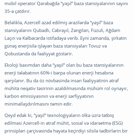
mobil operator Qarabağda “yaşıl” baza stansiyalarının sayını
35-ə çatdırır.
Beləliklə, Azercell azad edilmiş ərazilərdə “yaşıl” baza
stansiyalarını Qubadlı, Cəbrayıl, Zəngilan, Füzuli, Ağdam
Laçın və Kəlbəcərdə istifadəyə verib. Eyni zamanda, şirkətin
günəş enerjisilə işləyən baza stansiyaları Tovuz və
Qobustanda da fəaliyyət göstərir.
Ekoloji baxımdan daha “yaşıl” olan bu baza stansiyalarının
enerji tələbatının 60%-i bərpa olunan enerji hesabına
qarşılanır. Bu da öz növbəsində insan fəaliyyətinin ətraf
mühitə neqativ təsirinin azaldılmasında mühüm rol oynayır,
karbon emissiyasının və enerji sərfiyyatının
minimallaşdırılmasını təmin edir.
Qeyd edək ki, “yaşıl” texnologiyaların ölkə üzrə tətbiq
edilməsi Azercell-in ətraf mühit, sosial və idarəetmə (ESG)
prinsipləri çərçivəsində həyata keçirdiyi silsilə tədbirlərin bir