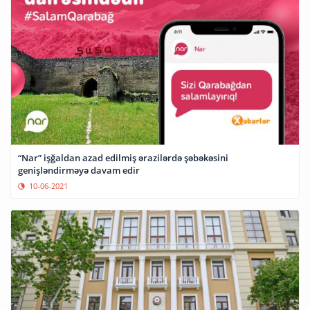
“Nar” işğaldan azad edilmiş ərazilərdə şəbəkəsini
genişləndirməyə davam edir
10-06-2021