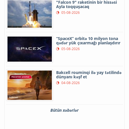
"Falcon 9" raketinin bir hissəsi
Ayla toqquşacaq
05-08-2026
“SpaceX” orbitə 10 milyon tona
qədər yük çıxarmağı planlaşdırır
05-08-2026
Bakcell rouminqi ilə yay tətilində
dünyanı kəşf et
04-08-2026
Bütün xəbərlər