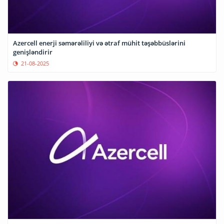
Azercell enerji səmərəliliyi və ətraf mühit təşəbbüslərini
genişləndirir
21-08-2025