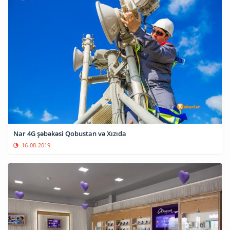
Nar 4G şəbəkəsi Qobustan və Xızıda
16-08-2019