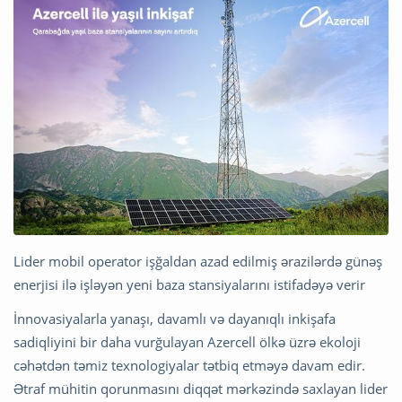
Lider mobil operator işğaldan azad edilmiş ərazilərdə günəş
enerjisi ilə işləyən yeni baza stansiyalarını istifadəyə verir
İnnovasiyalarla yanaşı, davamlı və dayanıqlı inkişafa
sadiqliyini bir daha vurğulayan Azercell ölkə üzrə ekoloji
cəhətdən təmiz texnologiyalar tətbiq etməyə davam edir.
Ətraf mühitin qorunmasını diqqət mərkəzində saxlayan lider