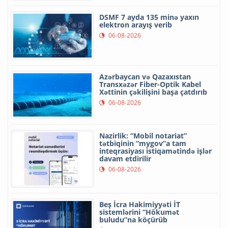
DSMF 7 ayda 135 minə yaxın
elektron arayış verib
06-08-2026
Azərbaycan və Qazaxıstan
Transxəzər Fiber-Optik Kabel
Xəttinin çəkilişini başa çatdırıb
06-08-2026
Nazirlik: “Mobil notariat”
tətbiqinin “mygov”a tam
inteqrasiyası istiqamətində işlər
davam etdirilir
06-08-2026
Beş İcra Hakimiyyəti İT
sistemlərini “Hökumət
buludu”na köçürüb