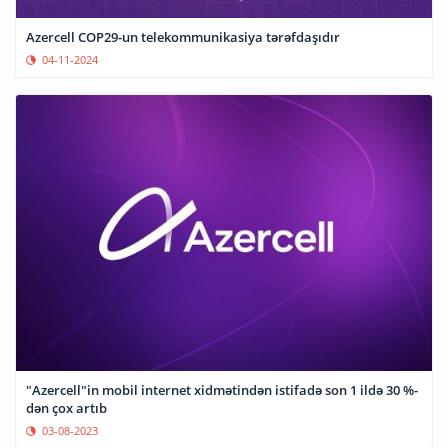
Azercell COP29-un telekommunikasiya tərəfdaşıdır
04-11-2024
"Azercell"in mobil internet xidmətindən istifadə son 1 ildə 30 %-
dən çox artıb
03-08-2023