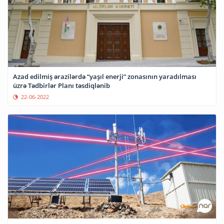
Azad edilmiş ərazilərdə “yaşıl enerji” zonasının yaradılması
üzrə Tədbirlər Planı təsdiqlənib
22-06-2022