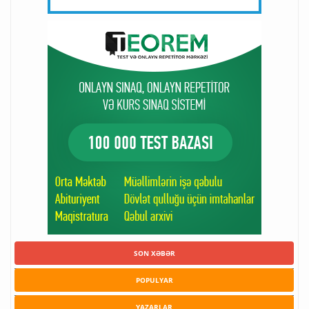
SON XƏBƏR
POPULYAR
YAZARLAR