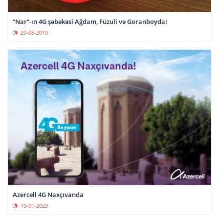
“Nar”-ın 4G şəbəkəsi Ağdam, Füzuli və Goranboyda!
29-06-2019
Azercell 4G Naxçıvanda
19-01-2023