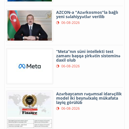
AZCON-a "Azərkosmos"la bağlı
yeni səlahiyyətlər verilib
06-08-2026
“Meta”nın süni intellekti test
zamanı başqa şirkətin sisteminə
daxil olub
06-08-2026
Azərbaycanın rəqəmsal idarəçilik
model iki beynəlxalq mükafata
layiq görülüb
06-08-2026