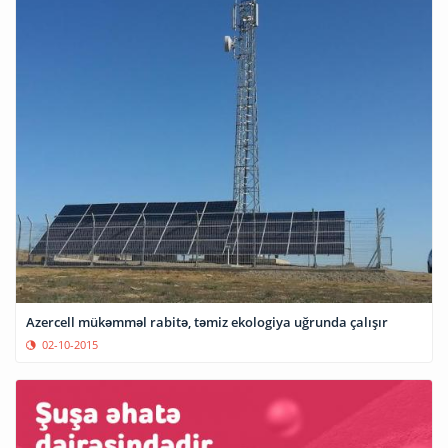
Azercell mükəmməl rabitə, təmiz ekologiya uğrunda çalışır
02-10-2015