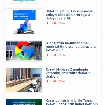
“Biletim.az” portalı üzərindən
onlayn bilet alanların sayı 2
dəfəyədək artıb
07-08-2026
“Google”un məlumat emalı
mərkəzi Hindistanda etirazlara
səbəb olub
06-08-2026
Rəşad Nəbiyev Zəngilanda
vətəndaşların müraciətlərini
dinləyib
06-08-2026
Xəzər dənizinin dibi ilə Trans-
Xəzər Fiber-Optik Kabel Xəttinin