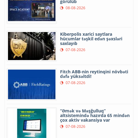
görülüb
08-08-2026
Kiberpolis xarici saytlara
hücumlar təşkil edən şəxsləri
saxlayıb
07-08-2026
Fitch ABB-nin reytinqini növbəti
dəfə yüksəltdi!
07-08-2026
“Əmək və Məşğulluq”
altsistemində hazırda 65 mindən
çox aktiv vakansiya var
07-08-2026