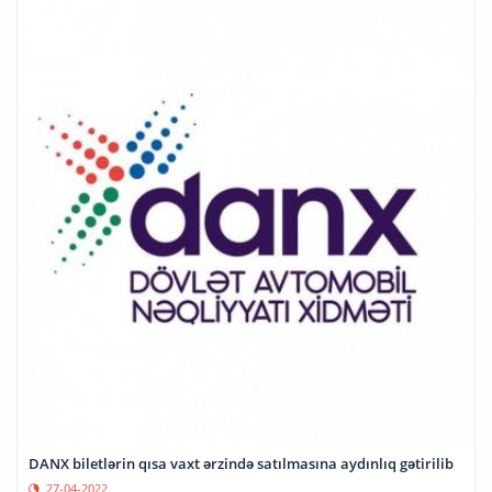
DANX biletlərin qısa vaxt ərzində satılmasına aydınlıq gətirilib
27-04-2022