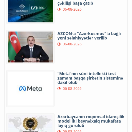
çəkilişi başa çatıb
06-08-2026
AZCON-a "Azərkosmos"la bağlı
yeni səlahiyyətlər verilib
06-08-2026
“Meta”nın süni intellekti test
zamanı başqa şirkətin sisteminə
daxil olub
06-08-2026
Azərbaycanın rəqəmsal idarəçilik
model iki beynəlxalq mükafata
layiq görülüb
06-08-2026