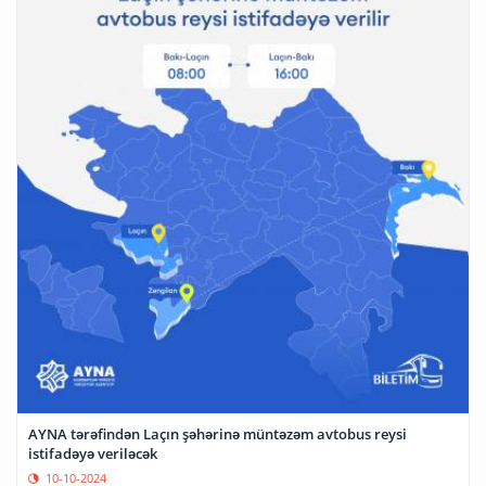
AYNA tərəfindən Laçın şəhərinə müntəzəm avtobus reysi
istifadəyə veriləcək
10-10-2024