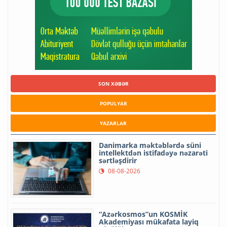
SON XƏBƏR
POPULYAR
YAZARLAR
Danimarka məktəblərdə süni
intellektdən istifadəyə nəzarəti
sərtləşdirir
08-08-2026
“Azərkosmos”un KOSMİK
Akademiyası mükafata layiq