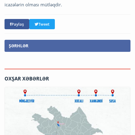
icazələrin olması mütləqdir.
Paylaş
Tweet
ŞƏRHLƏR
OXŞAR XƏBƏRLƏR