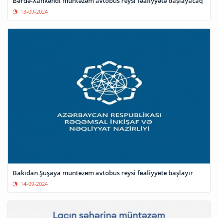
Bərdə-Xankəndi müntəzəm avtobus reysi fəaliyyətə başlayacaq
13-09-2024
Bakıdan Şuşaya müntəzəm avtobus reysi fəaliyyətə başlayır
14-09-2024