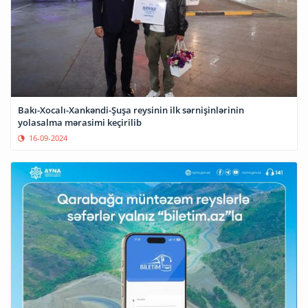
Bakı-Xocalı-Xankəndi-Şuşa reysinin ilk sərnişinlərinin
yolasalma mərasimi keçirilib
16-09-2024