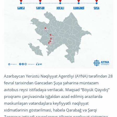
Azərbaycan Yerüstü Nəqliyyat Agentliyi (AYNA) tərəfindən 28
fevral tarixindən Gəncədən Şuşa şəhərinə müntəzəm
avtobus reysi istifadəyə veriləcək. Məqsəd “Böyük Qayıdış”
proqramı çərçivəsində işğaldan azad edilmiş ərazilərdə
məskunlaşan vətəndaşlara keyfiyyətli nəqliyyat
xidmətlərinin göstərilməsi, habelə Qarabağ və Şərqi
Zəngəzur iqtisadi rayonlarının ölkənin nəqliyyat sisteminə