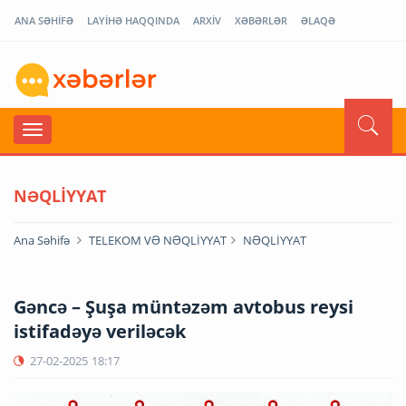
ANA SƏHİFƏ
LAYİHƏ HAQQINDA
ARXİV
XƏBƏRLƏR
ƏLAQƏ
NƏQLİYYAT
Ana Səhifə
TELEKOM VƏ NƏQLİYYAT
NƏQLİYYAT
Gəncə – Şuşa müntəzəm avtobus reysi
istifadəyə veriləcək
27-02-2025
18:17