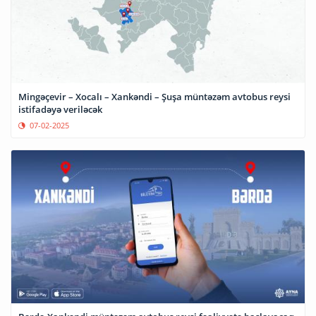
Mingəçevir – Xocalı – Xankəndi – Şuşa müntəzəm avtobus reysi
istifadəyə veriləcək
07-02-2025