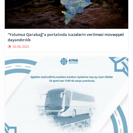
“Yolumuz Qarabağ”a portalında icazələrin verilməsi müvəqqəti
dayandırılıb
30-06-2025