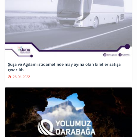
Şuşa və Ağdam istiqamətində may ayına olan biletlər satışa
çıxarılıb
26-04-2022