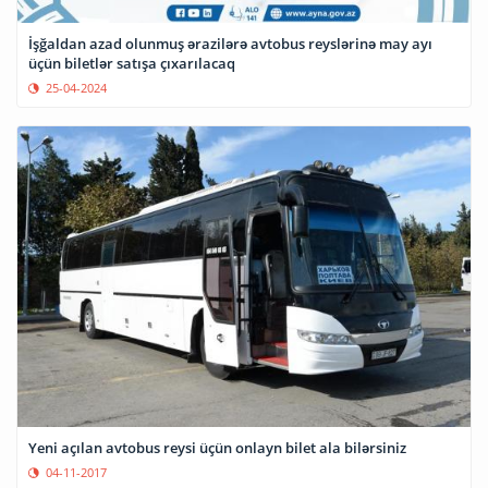
İşğaldan azad olunmuş ərazilərə avtobus reyslərinə may ayı
üçün biletlər satışa çıxarılacaq
25-04-2024
Yeni açılan avtobus reysi üçün onlayn bilet ala bilərsiniz
04-11-2017