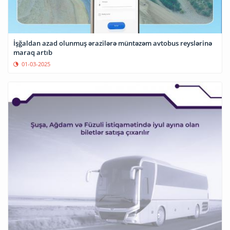
İşğaldan azad olunmuş ərazilərə müntəzəm avtobus reyslərinə
maraq artıb
01-03-2025