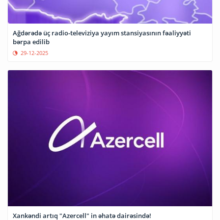
Ağdərədə üç radio-televiziya yayım stansiyasının fəaliyyəti
bərpa edilib
29-12-2025
Xankəndi artıq "Azercell" in əhatə dairəsində!