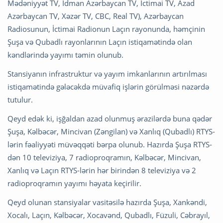
Mədəniyyət TV, İdman Azərbaycan TV, İctimai TV, Azad
Azərbaycan TV, Xəzər TV, CBC, Real TV), Azərbaycan
Radiosunun, İctimai Radionun Laçın rayonunda, həmçinin
Şuşa və Qubadlı rayonlarının Laçın istiqamətində olan
kəndlərində yayımı təmin olunub.
Stansiyanın infrastruktur və yayım imkanlarının artırılması
istiqamətində gələcəkdə müvafiq işlərin görülməsi nəzərdə
tutulur.
Qeyd edək ki, işğaldan azad olunmuş ərazilərdə buna qədər
Şuşa, Kəlbəcər, Mincivan (Zəngilan) və Xanlıq (Qubadlı) RTYS-
lərin fəaliyyəti müvəqqəti bərpa olunub. Hazırda Şuşa RTYS-
dən 10 televiziya, 7 radioproqramın, Kəlbəcər, Mincivan,
Xanlıq və Laçın RTYS-lərin hər birindən 8 televiziya və 2
radioproqramın yayımı həyata keçirilir.
Qeyd olunan stansiyalar vasitəsilə hazırda Şuşa, Xankəndi,
Xocalı, Laçın, Kəlbəcər, Xocavənd, Qubadlı, Füzuli, Cəbrayıl,