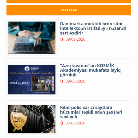
YAZARLAR
Danimarka məktəblərdə süni
intellektdən istifadəyə nəzarəti
sərtləşdirir
08-08-2026
“Azərkosmos”un KOSMİK
Akademiyası mükafata layiq
görülüb
08-08-2026
Kiberpolis xarici saytlara
hücumlar təşkil edən şəxsləri
saxlayıb
07-08-2026