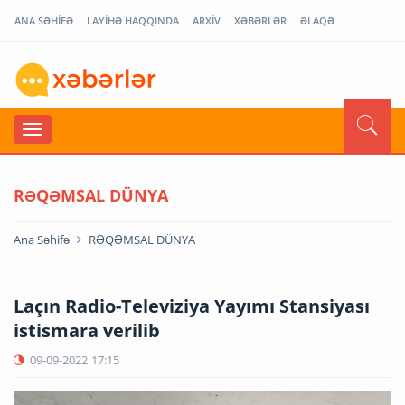
ANA SƏHİFƏ
LAYİHƏ HAQQINDA
ARXİV
XƏBƏRLƏR
ƏLAQƏ
RƏQƏMSAL DÜNYA
Ana Səhifə
RƏQƏMSAL DÜNYA
Laçın Radio-Televiziya Yayımı Stansiyası
istismara verilib
09-09-2022
17:15