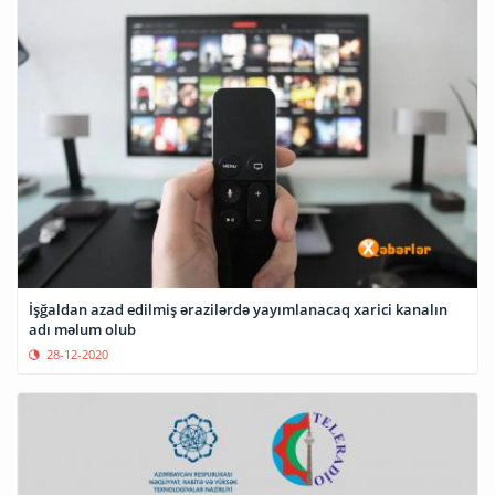
İşğaldan azad edilmiş ərazilərdə yayımlanacaq xarici kanalın
adı məlum olub
28-12-2020