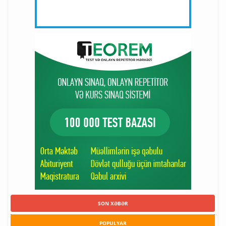
SON XƏBƏR
POPULYAR