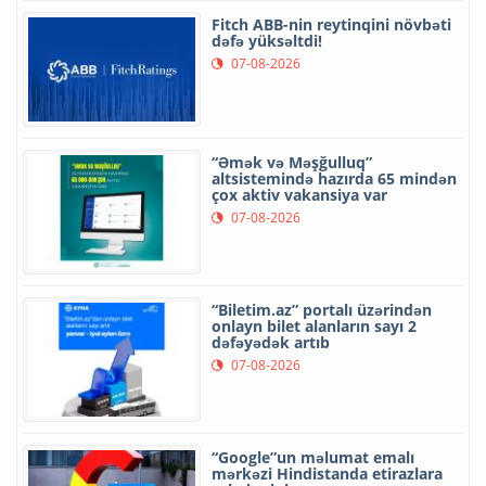
Fitch ABB-nin reytinqini növbəti
dəfə yüksəltdi!
07-08-2026
“Əmək və Məşğulluq”
altsistemində hazırda 65 mindən
çox aktiv vakansiya var
07-08-2026
“Biletim.az” portalı üzərindən
onlayn bilet alanların sayı 2
dəfəyədək artıb
07-08-2026
“Google”un məlumat emalı
mərkəzi Hindistanda etirazlara