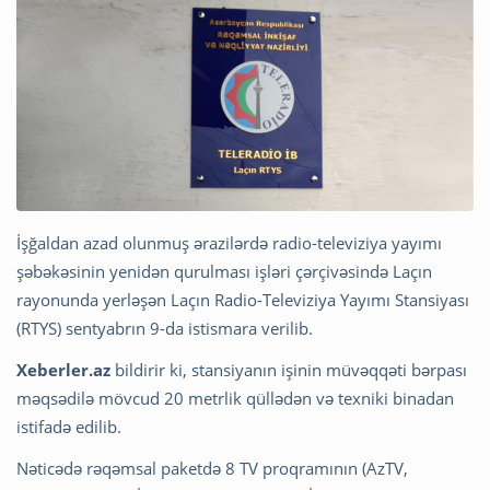
İşğaldan azad olunmuş ərazilərdə radio-televiziya yayımı
şəbəkəsinin yenidən qurulması işləri çərçivəsində Laçın
rayonunda yerləşən Laçın Radio-Televiziya Yayımı Stansiyası
(RTYS) sentyabrın 9-da istismara verilib.
Xeberler.az
bildirir ki, stansiyanın işinin müvəqqəti bərpası
məqsədilə mövcud 20 metrlik qüllədən və texniki binadan
istifadə edilib.
Nəticədə rəqəmsal paketdə 8 TV proqramının (AzTV,