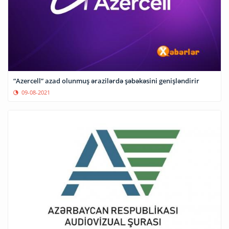
“Azercell” azad olunmuş ərazilərdə şəbəkəsini genişləndirir
09-08-2021