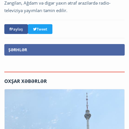
Zəngilan, Ağdam və digər yaxın ətraf ərazilərdə radio-
televiziya yayımları təmin edilir.
Paylaş
Tweet
ŞƏRHLƏR
OXŞAR XƏBƏRLƏR