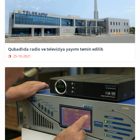
Qubadlıda radio və televiziya yayımı təmin edilib
25-10-2021