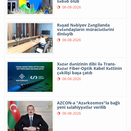
səbəb olub
06-08-2026
Rəşad Nəbiyev Zəngilanda
vətəndaşların müraciətlərini
dinləyib
06-08-2026
Xəzər dənizinin dibi ilə Trans-
Xəzər Fiber-Optik Kabel Xəttinin
çəkilişi başa çatıb
06-08-2026
AZCON-a "Azərkosmos"la bağlı
yeni səlahiyyətlər verilib
06-08-2026