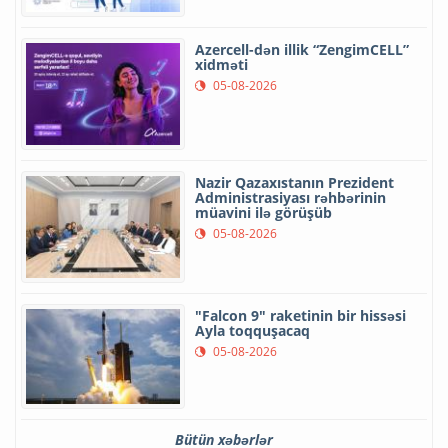
Azercell-dən illik “ZengimCELL”
xidməti
05-08-2026
Nazir Qazaxıstanın Prezident
Administrasiyası rəhbərinin
müavini ilə görüşüb
05-08-2026
"Falcon 9" raketinin bir hissəsi
Ayla toqquşacaq
05-08-2026
Bütün xəbərlər