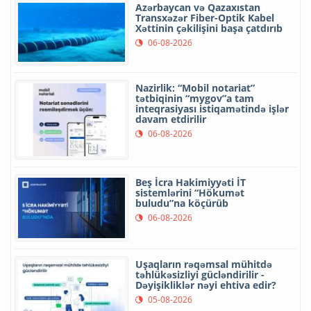
Azərbaycan və Qazaxıstan
Transxəzər Fiber-Optik Kabel
Xəttinin çəkilişini başa çatdırıb
06-08-2026
Nazirlik: “Mobil notariat”
tətbiqinin “mygov”a tam
inteqrasiyası istiqamətində işlər
davam etdirilir
06-08-2026
Beş İcra Hakimiyyəti İT
sistemlərini “Hökumət
buludu”na köçürüb
06-08-2026
Uşaqların rəqəmsal mühitdə
təhlükəsizliyi gücləndirilir -
Dəyişikliklər nəyi ehtiva edir?
05-08-2026