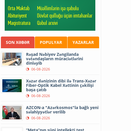
SON XƏBƏR
POPULYAR
YAZARLAR
Rəşad Nəbiyev Zəngilanda
vətəndaşların müraciətlərini
dinləyib
06-08-2026
Xəzər dənizinin dibi ilə Trans-Xəzər
Fiber-Optik Kabel Xəttinin çəkilişi
başa çatıb
06-08-2026
AZCON-a "Azərkosmos"la bağlı yeni
səlahiyyətlər verilib
06-08-2026
“Meta”nın süni intellekti test