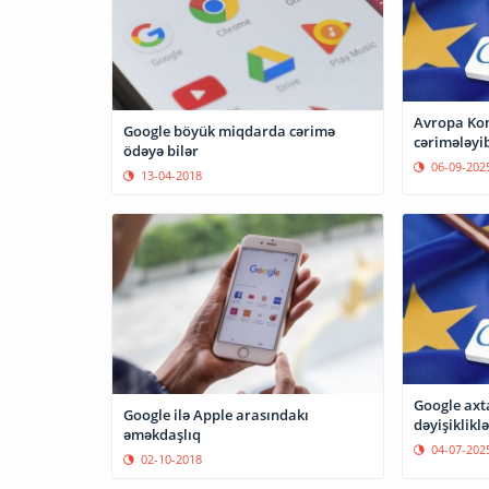
Avropa Kom
Google böyük miqdarda cərimə
cərimələyi
ödəyə bilər
06-09-202
13-04-2018
Google axt
Google ilə Apple arasındakı
dəyişikliklə
əməkdaşlıq
04-07-202
02-10-2018