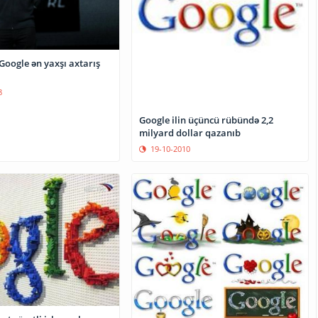
Google ən yaxşı axtarış
8
Google ilin üçüncü rübündə 2,2
milyard dollar qazanıb
19-10-2010