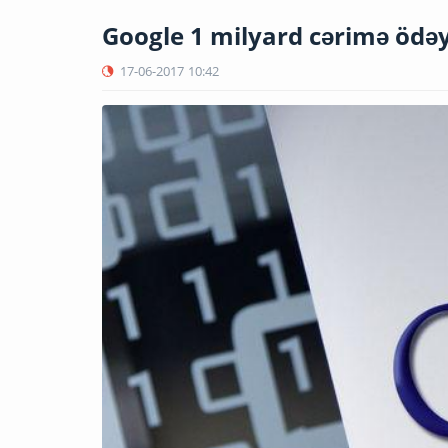
Google 1 milyard cərimə ödəy
17-06-2017
10:42