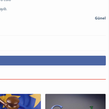
əyib.
Günel