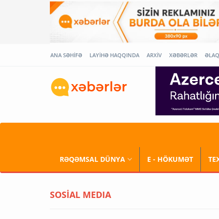
ANA SƏHİFƏ
LAYİHƏ HAQQINDA
ARXİV
XƏBƏRLƏR
ƏLA
RƏQƏMSAL DÜNYA
E - HÖKUMƏT
TE
SOSİAL MEDIA