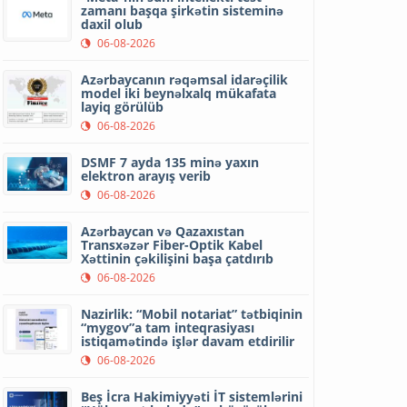
zamanı başqa şirkətin sisteminə
daxil olub
06-08-2026
Azərbaycanın rəqəmsal idarəçilik
model iki beynəlxalq mükafata
layiq görülüb
06-08-2026
DSMF 7 ayda 135 minə yaxın
elektron arayış verib
06-08-2026
Azərbaycan və Qazaxıstan
Transxəzər Fiber-Optik Kabel
Xəttinin çəkilişini başa çatdırıb
06-08-2026
Nazirlik: “Mobil notariat” tətbiqinin
“mygov”a tam inteqrasiyası
istiqamətində işlər davam etdirilir
06-08-2026
Beş İcra Hakimiyyəti İT sistemlərini