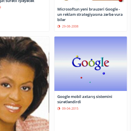
qat sürətli işləyəcək
9
Microsoftun yeni brauzeri Google -
un reklam strategiyasına zərbə vura
bilər
29-08-2008
Google mobil axtarış sistemini
sürətləndirdi
09-04-2015