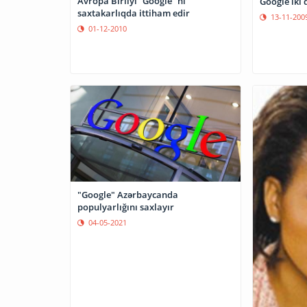
Avropa Birliyi “Google” ni
Google iki 
saxtakarlıqda ittiham edir
13-11-200
01-12-2010
"Google" Azərbaycanda
populyarlığını saxlayır
04-05-2021