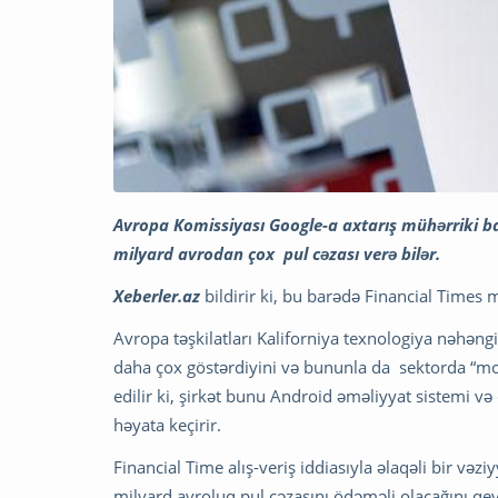
Avropa Komissiyası Google-a axtarış mühərriki ba
milyard avrodan çox pul cəzası verə bilər.
Xeberler.az
bildirir ki, bu barədə Financial Times
Avropa təşkilatları Kaliforniya texnologiya nəhəngi
daha çox göstərdiyini və bununla da sektorda “mon
edilir ki, şirkət bunu Android əməliyyat sistemi və 
həyata keçirir.
Financial Time alış-veriş iddiasıyla əlaqəli bir və
milyard avroluq pul cəzasını ödəməli olacağını qe