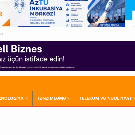
QƏ
XNOLOGİYA
TƏNZİMLƏMƏ
TELEKOM VƏ NƏQLİYYAT