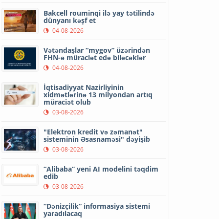
Bakcell rouminqi ilə yay tətilində
dünyanı kəşf et
04-08-2026
Vətəndaşlar “mygov” üzərindən
FHN-ə müraciət edə biləcəklər
04-08-2026
İqtisadiyyat Nazirliyinin
xidmətlərinə 13 milyondan artıq
müraciət olub
03-08-2026
"Elektron kredit və zəmanət"
sisteminin Əsasnaməsi" dəyişib
03-08-2026
“Alibaba” yeni AI modelini təqdim
edib
03-08-2026
“Dənizçilik” informasiya sistemi
yaradılacaq