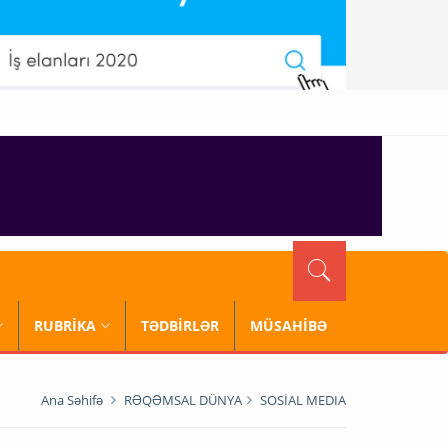
RUBRİKA
TƏDBİRLƏR
MÜSAHİBƏ
Ana Səhifə
RƏQƏMSAL DÜNYA
SOSİAL MEDIA