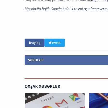
Məsələ ilə bağlı Google hələlik rəsmi açıqlama verm
Paylaş
Tweet
ŞƏRHLƏR
OXŞAR XƏBƏRLƏR