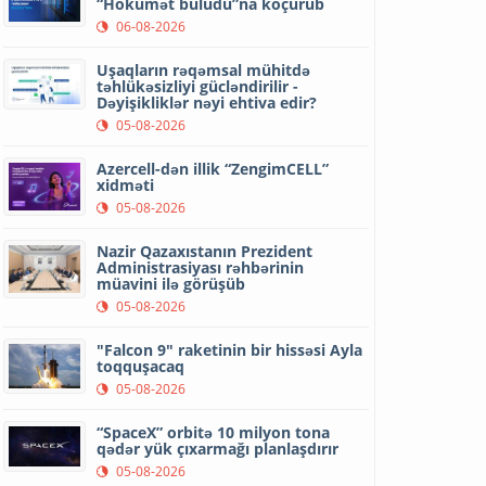
“Hökumət buludu”na köçürüb
06-08-2026
Uşaqların rəqəmsal mühitdə
təhlükəsizliyi gücləndirilir -
Dəyişikliklər nəyi ehtiva edir?
05-08-2026
Azercell-dən illik “ZengimCELL”
xidməti
05-08-2026
Nazir Qazaxıstanın Prezident
Administrasiyası rəhbərinin
müavini ilə görüşüb
05-08-2026
"Falcon 9" raketinin bir hissəsi Ayla
toqquşacaq
05-08-2026
“SpaceX” orbitə 10 milyon tona
qədər yük çıxarmağı planlaşdırır
05-08-2026