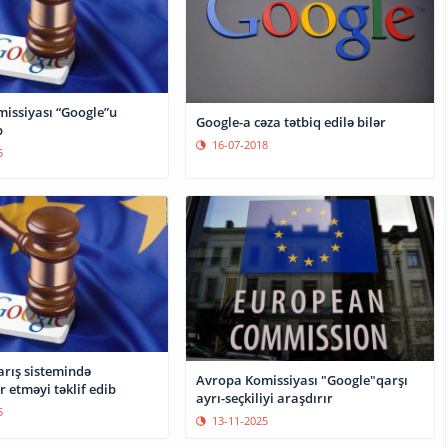
issiyası “Google”u
Google-a cəza tətbiq edilə bilər
b
16-07-2018
5
arış sistemində
Avropa Komissiyası "Google"qarşı
r etməyi təklif edib
ayrı-seçkiliyi araşdırır
5
13-11-2025