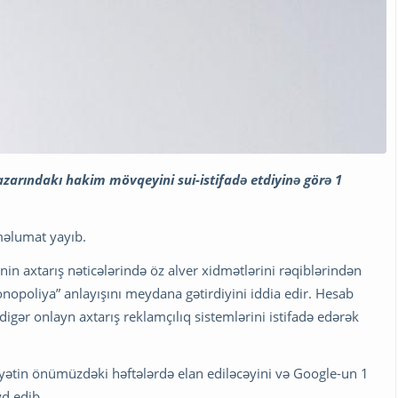
zarındakı hakim mövqeyini sui-istifadə etdiyinə görə 1
 məlumat yayıb.
nin axtarış nəticələrində öz alver xidmətlərini rəqiblərindən
opoliya” anlayışını meydana gətirdiyini iddia edir. Hesab
digər onlayn axtarış reklamçılıq sistemlərini istifadə edərək
ziyyətin önümüzdəki həftələrdə elan ediləcəyini və Google-un 1
yd edib