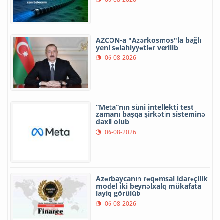
AZCON-a "Azərkosmos"la bağlı
yeni səlahiyyətlər verilib
06-08-2026
“Meta”nın süni intellekti test
zamanı başqa şirkətin sisteminə
daxil olub
06-08-2026
Azərbaycanın rəqəmsal idarəçilik
model iki beynəlxalq mükafata
layiq görülüb
06-08-2026