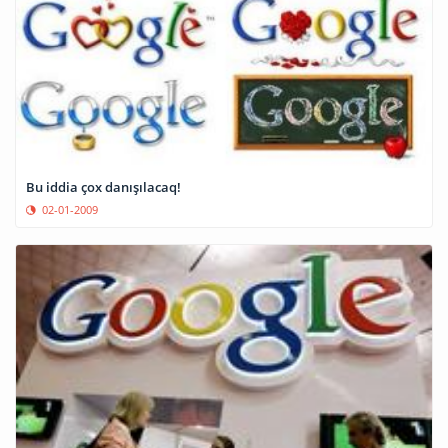
Bu iddia çox danışılacaq!
02-01-2009