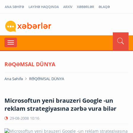
ANA SƏHİFƏ
LAYİHƏ HAQQINDA
ARXİV
XƏBƏRLƏR
ƏLAQƏ
RƏQƏMSAL DÜNYA
Ana Səhifə
RƏQƏMSAL DÜNYA
Microsoftun yeni brauzeri Google -un
reklam strategiyasına zərbə vura bilər
29-08-2008
10:16