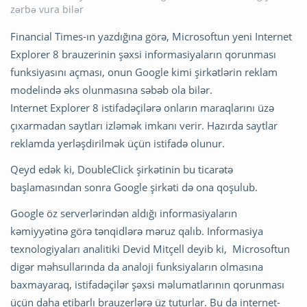
Financial Times-ın yazdığına görə, Microsoftun yeni Internet
Explorer 8 brauzerinin şəxsi informasiyaların qorunması
funksiyasını açması, onun Google kimi şirkətlərin reklam
modelində əks olunmasına səbəb ola bilər.
Internet Explorer 8 istifadəçilərə onların maraqlarını üzə
çıxarmadan saytları izləmək imkanı verir. Hazırda saytlar
reklamda yerləşdirilmək üçün istifadə olunur.
Qeyd edək ki, DoubleClick şirkətinin bu ticarətə
başlamasından sonra Google şirkəti də ona qoşulub.
Google öz serverlərindən aldığı informasiyaların
kəmiyyətinə görə tənqidlərə məruz qalıb. Informasiya
texnologiyaları analitiki Devid Mitçell deyib ki, Microsoftun
digər məhsullarında da analoji funksiyaların olmasına
baxmayaraq, istifadəçilər şəxsi məlumatlarının qorunması
üçün daha etibarlı brauzerlərə üz tuturlar. Bu da internet-