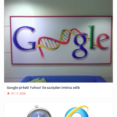
Google şirkəti Yahoo! ilə sazişdən imtina edib
07-11-2008