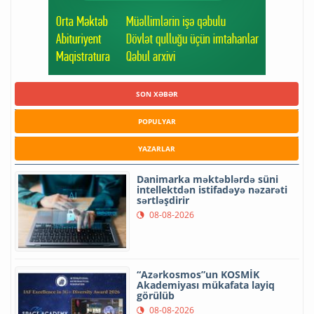
SON XƏBƏR
POPULYAR
YAZARLAR
Danimarka məktəblərdə süni
intellektdən istifadəyə nəzarəti
sərtləşdirir
08-08-2026
“Azərkosmos”un KOSMİK
Akademiyası mükafata layiq
görülüb
08-08-2026