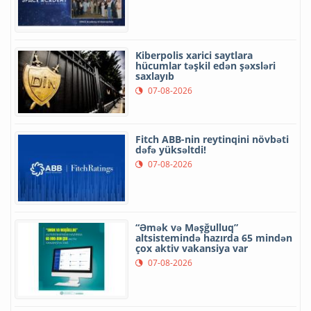
Kiberpolis xarici saytlara
hücumlar təşkil edən şəxsləri
saxlayıb
07-08-2026
Fitch ABB-nin reytinqini növbəti
dəfə yüksəltdi!
07-08-2026
“Əmək və Məşğulluq”
altsistemində hazırda 65 mindən
çox aktiv vakansiya var
07-08-2026