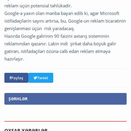
reklam üçün potensial təhlükədir.
Google-a yaxın olan mənbə bəyan edib ki, əgər Microsoft
istifadəçilərin sayını artırsa, bu, Google-un reklam ticarətinin
genişlənməsi üçün risk yaradacaq.
Hazırda Google gəlirinin 90 faizini axtarış sisteminin
reklamından qazanır. Lakin indi şirkət daha böyük gəlir
gətirən, istifadəçiləri özünə cəlb edən reklam etməyə
hazırlaşır.
Paylaş
Tweet
ŞƏRHLƏR
OXŞAR XƏBƏRLƏR