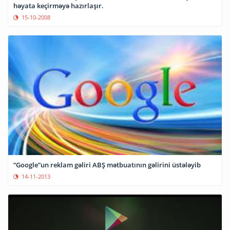
həyata keçirməyə hazırlaşır.
15-10-2008
“Google”un reklam gəliri ABŞ mətbuatının gəlirini üstələyib
14-11-2013