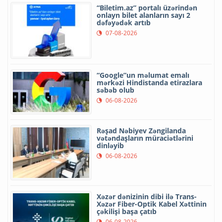
“Biletim.az” portalı üzərindən
onlayn bilet alanların sayı 2
dəfəyədək artıb
07-08-2026
“Google”un məlumat emalı
mərkəzi Hindistanda etirazlara
səbəb olub
06-08-2026
Rəşad Nəbiyev Zəngilanda
vətəndaşların müraciətlərini
dinləyib
06-08-2026
Xəzər dənizinin dibi ilə Trans-
Xəzər Fiber-Optik Kabel Xəttinin
çəkilişi başa çatıb
06-08-2026