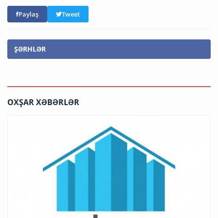
Paylaş
Tweet
ŞƏRHLƏR
OXŞAR XƏBƏRLƏR