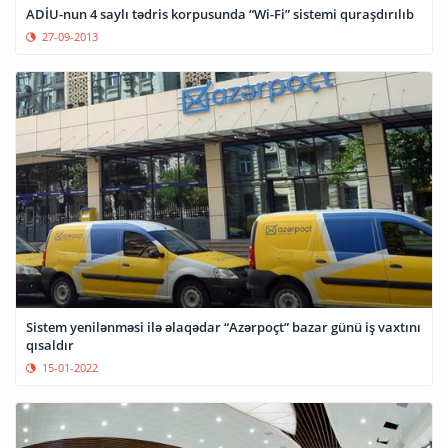
ADİU-nun 4 saylı tədris korpusunda “Wi-Fi” sistemi quraşdırılıb
27-09-2013
Sistem yenilənməsi ilə əlaqədar “Azərpoçt” bazar günü iş vaxtını
qısaldır
15-01-2022