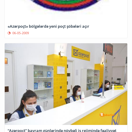
«Azərpoçt» bölgələrdə yeni poçt şöbələri açır
06-05-2009
“Azərpoçt” bayram günlərində növbəli iş rejimində fəaliyyət