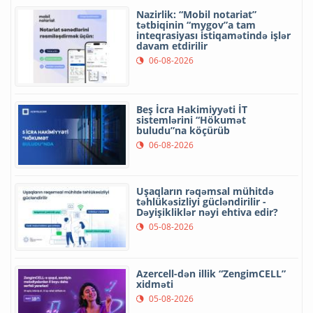
Nazirlik: “Mobil notariat”
tətbiqinin “mygov”a tam
inteqrasiyası istiqamətində işlər
davam etdirilir
06-08-2026
Beş İcra Hakimiyyəti İT
sistemlərini “Hökumət
buludu”na köçürüb
06-08-2026
Uşaqların rəqəmsal mühitdə
təhlükəsizliyi gücləndirilir -
Dəyişikliklər nəyi ehtiva edir?
05-08-2026
Azercell-dən illik “ZengimCELL”
xidməti
05-08-2026