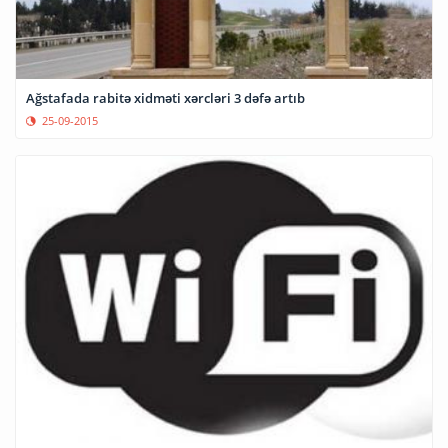
Ağstafada rabitə xidməti xərcləri 3 dəfə artıb
25-09-2015