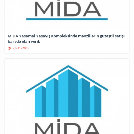
MİDA Yasamal Yaşayış Kompleksində mənzillərin güzəştli satışı
barədə elan verib
23-11-2019