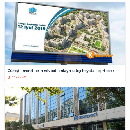
Güzəştli mənzillərin növbəti onlayn satışı həyata keçiriləcək
11-06-2019