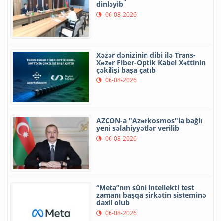
dinləyib
06-08-2026
Xəzər dənizinin dibi ilə Trans-
Xəzər Fiber-Optik Kabel Xəttinin
çəkilişi başa çatıb
06-08-2026
AZCON-a "Azərkosmos"la bağlı
yeni səlahiyyətlər verilib
06-08-2026
“Meta”nın süni intellekti test
zamanı başqa şirkətin sisteminə
daxil olub
06-08-2026