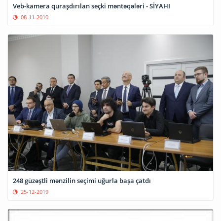
Veb-kamera quraşdırılan seçki məntəqələri - SİYAHI
08-11-2010
248 güzəştli mənzilin seçimi uğurla başa çatdı
25-12-2019