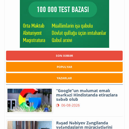
SON XƏBƏR
POPULYAR
YAZARLAR
“Google”un məlumat emalı
mərkəzi Hindistanda etirazlara
səbəb olub
06-08-2026
Rəşad Nəbiyev Zəngilanda
vətəndaşların müraciətlərini