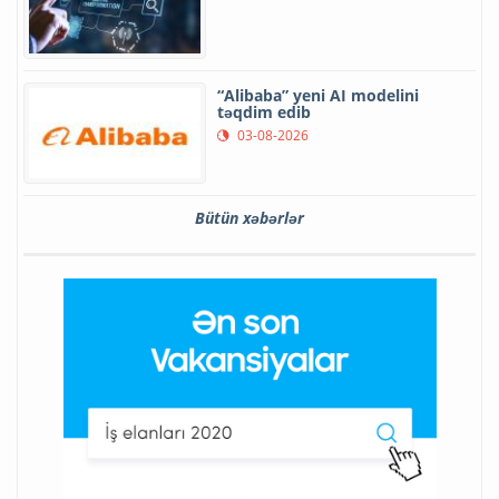
“Alibaba” yeni AI modelini
təqdim edib
03-08-2026
Bütün xəbərlər