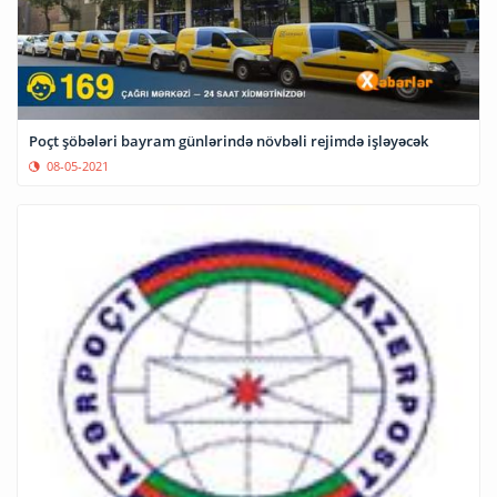
Poçt şöbələri bayram günlərində növbəli rejimdə işləyəcək
08-05-2021