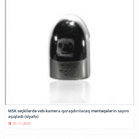
MSK seçkilərdə veb-kamera quraşdırılacaq məntəqələrin sayını
açıqladı (siyahı)
01-11-2010