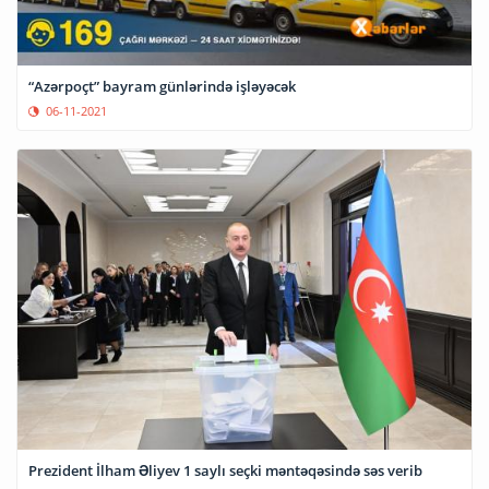
“Azərpoçt” bayram günlərində işləyəcək
06-11-2021
Prezident İlham Əliyev 1 saylı seçki məntəqəsində səs verib