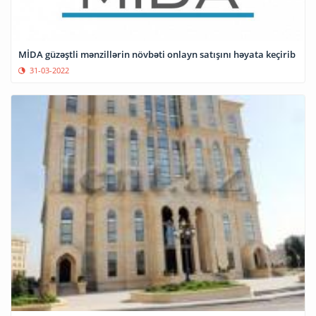
MİDA güzəştli mənzillərin növbəti onlayn satışını həyata keçirib
31-03-2022