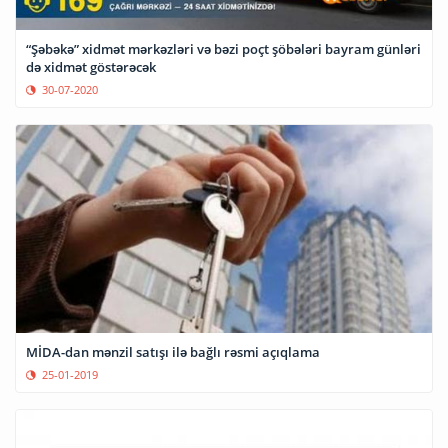
“Şəbəkə” xidmət mərkəzləri və bəzi poçt şöbələri bayram günləri
də xidmət göstərəcək
30-07-2020
MİDA-dan mənzil satışı ilə bağlı rəsmi açıqlama
25-01-2019