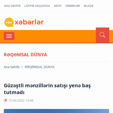
ANA SƏHİFƏ
LAYİHƏ HAQQINDA
ARXİV
XƏBƏRLƏR
ƏLAQƏ
RƏQƏMSAL DÜNYA
Ana Səhifə
RƏQƏMSAL DÜNYA
Güzəştli mənzillərin satışı yenə baş
tutmadı
15-09-2022
13:48