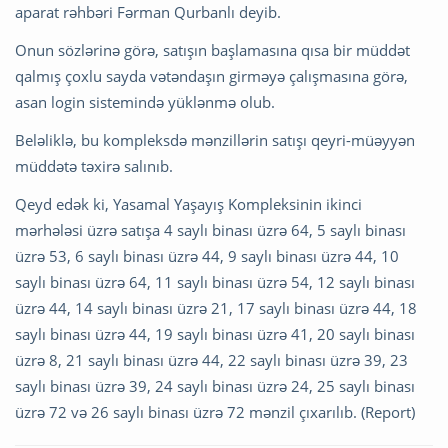
aparat rəhbəri Fərman Qurbanlı deyib.
Onun sözlərinə görə, satışın başlamasına qısa bir müddət
qalmış çoxlu sayda vətəndaşın girməyə çalışmasına görə,
asan login sistemində yüklənmə olub.
Beləliklə, bu kompleksdə mənzillərin satışı qeyri-müəyyən
müddətə təxirə salınıb.
Qeyd edək ki, Yasamal Yaşayış Kompleksinin ikinci
mərhələsi üzrə satışa 4 saylı binası üzrə 64, 5 saylı binası
üzrə 53, 6 saylı binası üzrə 44, 9 saylı binası üzrə 44, 10
saylı binası üzrə 64, 11 saylı binası üzrə 54, 12 saylı binası
üzrə 44, 14 saylı binası üzrə 21, 17 saylı binası üzrə 44, 18
saylı binası üzrə 44, 19 saylı binası üzrə 41, 20 saylı binası
üzrə 8, 21 saylı binası üzrə 44, 22 saylı binası üzrə 39, 23
saylı binası üzrə 39, 24 saylı binası üzrə 24, 25 saylı binası
üzrə 72 və 26 saylı binası üzrə 72 mənzil çıxarılıb. (Report)