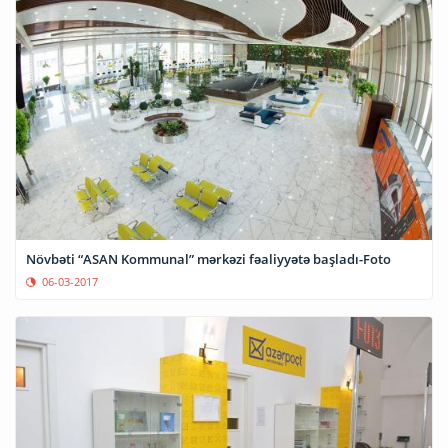
Növbəti “ASAN Kommunal” mərkəzi fəaliyyətə başladı-Foto
06-03-2017