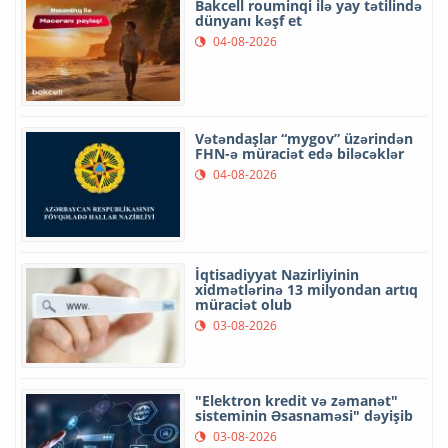
Bakcell rouminqi ilə yay tətilində
dünyanı kəşf et
04-08-2026
Vətəndaşlar “mygov” üzərindən
FHN-ə müraciət edə biləcəklər
04-08-2026
İqtisadiyyat Nazirliyinin
xidmətlərinə 13 milyondan artıq
müraciət olub
03-08-2026
"Elektron kredit və zəmanət"
sisteminin Əsasnaməsi" dəyişib
03-08-2026