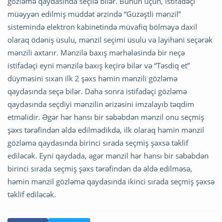
gözləmə qaydasında seçilə bilər. Bunun üçün, istifadəçi
müəyyən edilmiş müddət ərzində “Güzəştli mənzil”
sistemində elektron kabinetində müvafiq bölməyə daxil
olaraq ödəniş üsulu, mənzil seçimi üsulu və layihəni seçərək
mənzili axtarır. Mənzilə baxış mərhələsində bir neçə
istifadəçi eyni mənzilə baxış keçirə bilər və “Təsdiq et”
düyməsini sıxan ilk 2 şəxs həmin mənzili gözləmə
qaydasında seçə bilər. Daha sonra istifadəçi gözləmə
qaydasında seçdiyi mənzilin ərizəsini imzalayıb təqdim
etməlidir. Əgər hər hansı bir səbəbdən mənzil onu seçmiş
şəxs tərəfindən əldə edilmədikdə, ilk olaraq həmin mənzil
gözləmə qaydasında birinci sırada seçmiş şəxsə təklif
ediləcək. Eyni qaydada, əgər mənzil hər hansı bir səbəbdən
birinci sırada seçmiş şəxs tərəfindən də əldə edilməsə,
həmin mənzil gözləmə qaydasında ikinci sırada seçmiş şəxsə
təklif ediləcək.