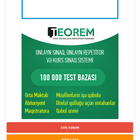
SON XƏBƏR
POPULYAR