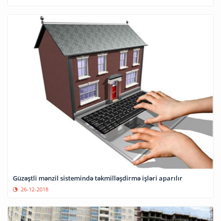
Güzəştli mənzil sistemində təkmilləşdirmə işləri aparılır
26-12-2018