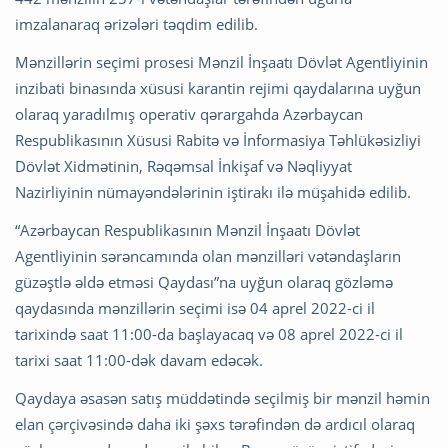
imzalanaraq ərizələri təqdim edilib.
Mənzillərin seçimi prosesi Mənzil İnşaatı Dövlət Agentliyinin
inzibati binasında xüsusi karantin rejimi qaydalarına uyğun
olaraq yaradılmış operativ qərargahda Azərbaycan
Respublikasının Xüsusi Rabitə və İnformasiya Təhlükəsizliyi
Dövlət Xidmətinin, Rəqəmsal İnkişaf və Nəqliyyat
Nazirliyinin nümayəndələrinin iştirakı ilə müşahidə edilib.
“Azərbaycan Respublikasının Mənzil İnşaatı Dövlət
Agentliyinin sərəncamında olan mənzilləri vətəndaşların
güzəştlə əldə etməsi Qaydası”na uyğun olaraq gözləmə
qaydasında mənzillərin seçimi isə 04 aprel 2022-ci il
tarixində saat 11:00-da başlayacaq və 08 aprel 2022-ci il
tarixi saat 11:00-dək davam edəcək.
Qaydaya əsasən satış müddətində seçilmiş bir mənzil həmin
elan çərçivəsində daha iki şəxs tərəfindən də ardıcıl olaraq