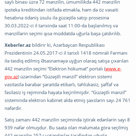
saylı binası üzrə 72 mənzilin, ümumilikdə 442 mənzilin
ipoteka kreditindən istifadə etməklə, həm də öz vəsaiti
hesabına ödəniş üsulu ilə güzəştlə satışı prosesinə
30.03.2022-ci il tarixində saat 11:00-da başlanılmış və
mənzillərin seçimi qısa müddətdə uğurla başa çatdırılıb.
Xeberler.az
bildirir ki, Azərbaycan Respublikası
Prezidentinin 24.05.2017-ci il tarixli 1418 nömrəli Fərmanı
ilə təsdiq edilmiş Əsasnaməyə uyğun olaraq satışa çıxarılan
442 mənzilin seçimi “Elektron hökumət” portalı (
www.e-
gov.az
) üzərindən “Güzəştli mənzil” elektron sistemi
vasitəsilə bərabər şəraitdə etibarlı, təhlükəsiz, şəffaf və
fasiləsiz iş rejimində həyata keçirilmişdir. “Güzəştli mənzil”
sistemində elektron kabinet əldə etmiş şəxslərin sayı 24 761
nəfərdir.
Satış zamanı 442 mənzilin seçimində iştirak edənlərin sayı 8
939 nəfər olmuşdur. Bu saata olan məlumata görə seçilmiş
442 mənzilin 257-i vətəndaşlar tərəfindən uğurla