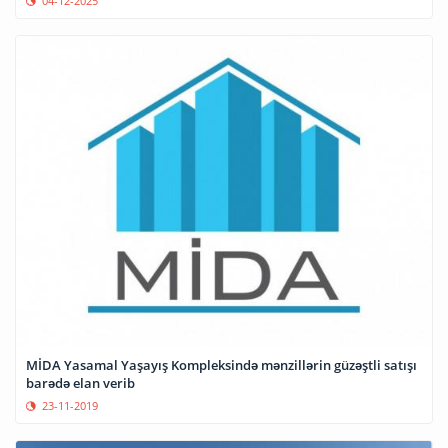
04-12-2025
MİDA Yasamal Yaşayış Kompleksində mənzillərin güzəştli satışı
barədə elan verib
23-11-2019