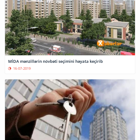
MİDA mənzillərin növbəti seçimini həyata keçirib
16-07-2019