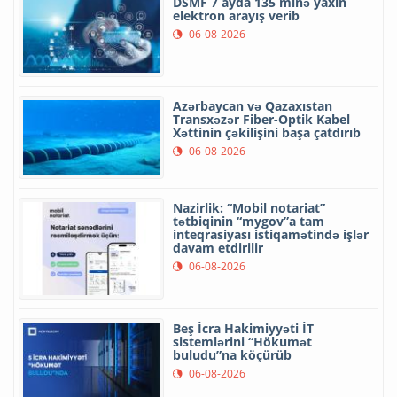
DSMF 7 ayda 135 minə yaxın
elektron arayış verib
06-08-2026
Azərbaycan və Qazaxıstan
Transxəzər Fiber-Optik Kabel
Xəttinin çəkilişini başa çatdırıb
06-08-2026
Nazirlik: “Mobil notariat”
tətbiqinin “mygov”a tam
inteqrasiyası istiqamətində işlər
davam etdirilir
06-08-2026
Beş İcra Hakimiyyəti İT
sistemlərini “Hökumət
buludu”na köçürüb
06-08-2026