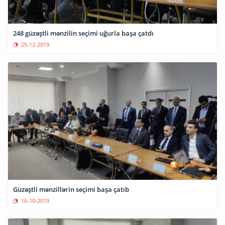
248 güzəştli mənzilin seçimi uğurla başa çatdı
25-12-2019
Güzəştli mənzillərin seçimi başa çatıb
16-10-2019