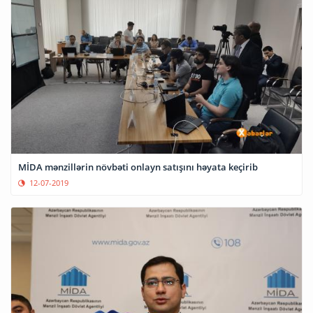
MİDA mənzillərin növbəti onlayn satışını həyata keçirib
12-07-2019