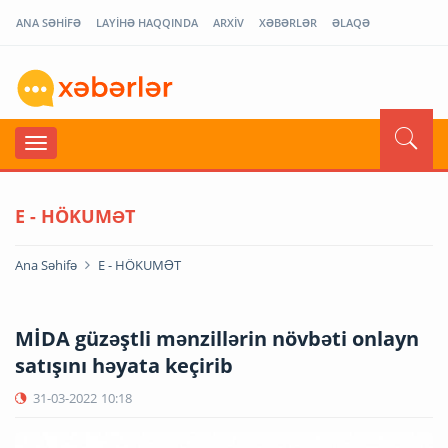
ANA SƏHİFƏ
LAYİHƏ HAQQINDA
ARXİV
XƏBƏRLƏR
ƏLAQƏ
E - HÖKUMƏT
Ana Səhifə
E - HÖKUMƏT
MİDA güzəştli mənzillərin növbəti onlayn
satışını həyata keçirib
31-03-2022
10:18