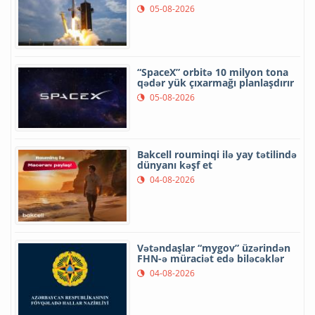
05-08-2026
“SpaceX” orbitə 10 milyon tona
qədər yük çıxarmağı planlaşdırır
05-08-2026
Bakcell rouminqi ilə yay tətilində
dünyanı kəşf et
04-08-2026
Vətəndaşlar “mygov” üzərindən
FHN-ə müraciət edə biləcəklər
04-08-2026