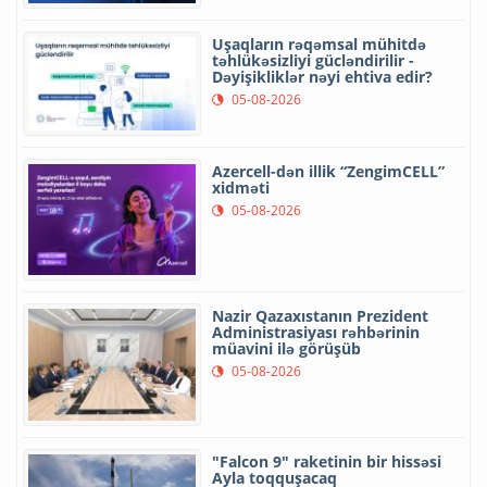
Uşaqların rəqəmsal mühitdə
təhlükəsizliyi gücləndirilir -
Dəyişikliklər nəyi ehtiva edir?
05-08-2026
Azercell-dən illik “ZengimCELL”
xidməti
05-08-2026
Nazir Qazaxıstanın Prezident
Administrasiyası rəhbərinin
müavini ilə görüşüb
05-08-2026
"Falcon 9" raketinin bir hissəsi
Ayla toqquşacaq