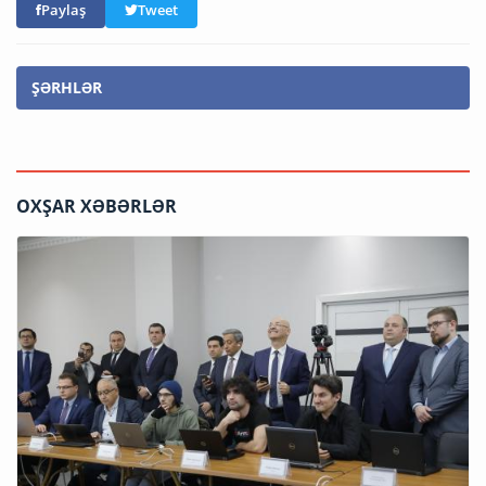
Paylaş
Tweet
ŞƏRHLƏR
OXŞAR XƏBƏRLƏR