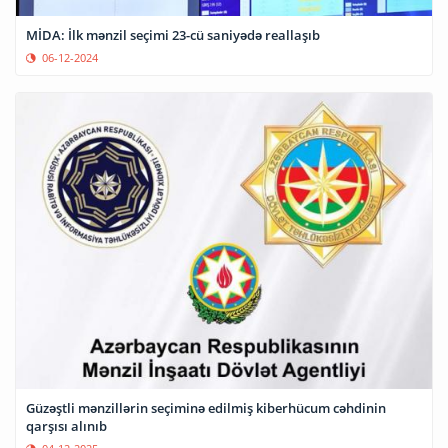
MİDA: İlk mənzil seçimi 23-cü saniyədə reallaşıb
06-12-2024
Güzəştli mənzillərin seçiminə edilmiş kiberhücum cəhdinin
qarşısı alınıb