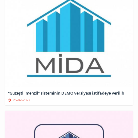
“Güzəştli mənzil” sisteminin DEMO versiyası istifadəyə verilib
25-02-2022