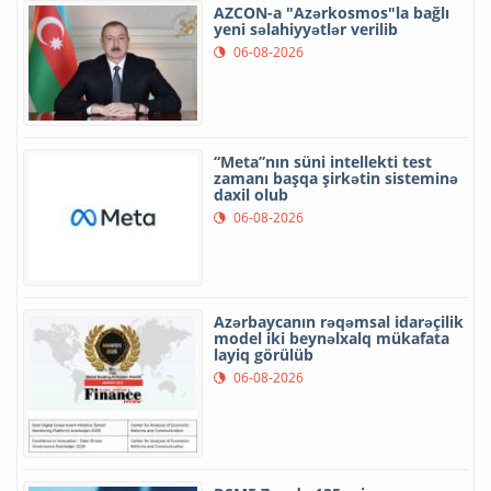
AZCON-a "Azərkosmos"la bağlı
yeni səlahiyyətlər verilib
06-08-2026
“Meta”nın süni intellekti test
zamanı başqa şirkətin sisteminə
daxil olub
06-08-2026
Azərbaycanın rəqəmsal idarəçilik
model iki beynəlxalq mükafata
layiq görülüb
06-08-2026