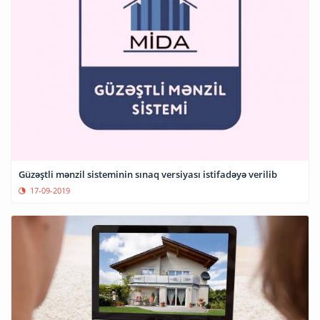
Güzəştli mənzil sisteminin sınaq versiyası istifadəyə verilib
17-09-2019