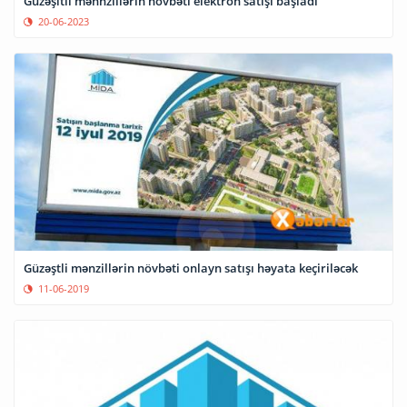
Güzəşitli mənnzillərin növbəti elektron satışı başladı
20-06-2023
Güzəştli mənzillərin növbəti onlayn satışı həyata keçiriləcək
11-06-2019