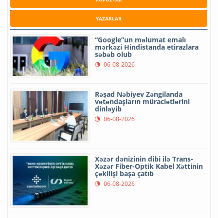
YAZARLAR
“Google”un məlumat emalı
mərkəzi Hindistanda etirazlara
səbəb olub
06-08-2026
Rəşad Nəbiyev Zəngilanda
vətəndaşların müraciətlərini
dinləyib
06-08-2026
Xəzər dənizinin dibi ilə Trans-
Xəzər Fiber-Optik Kabel Xəttinin
çəkilişi başa çatıb
06-08-2026