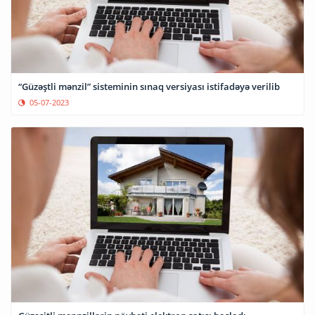
“Güzəştli mənzil” sisteminin sınaq versiyası istifadəyə verilib
05-07-2023