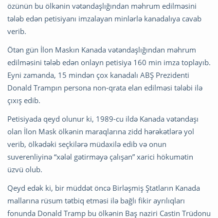
özünün bu ölkənin vətəndaşlığından məhrum edilməsini
tələb edən petisiyanı imzalayan minlərlə kanadalıya cavab
verib.
Ötən gün İlon Maskın Kanada vətəndaşlığından məhrum
edilməsini tələb edən onlayn petisiya 160 min imza toplayıb.
Eyni zamanda, 15 mindən çox kanadalı ABŞ Prezidenti
Donald Trampın persona non-qrata elan edilməsi tələbi ilə
çıxış edib.
Petisiyada qeyd olunur ki, 1989-cu ildə Kanada vətəndaşı
olan İlon Mask ölkənin maraqlarına zidd hərəkətlərə yol
verib, ölkədəki seçkilərə müdaxilə edib və onun
suverenliyinə “xələl gətirməyə çalışan” xarici hökumətin
üzvü olub.
Qeyd edək ki, bir müddət öncə Birləşmiş Ştatların Kanada
mallarına rüsum tətbiq etməsi ilə bağlı fikir ayrılıqları
fonunda Donald Tramp bu ölkənin Baş naziri Castin Trüdonu