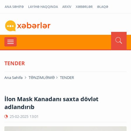
ANA SƏHİFƏ
LAYİHƏ HAQQINDA
ARXİV
XƏBƏRLƏR
ƏLAQƏ
TENDER
Ana Səhifə
TƏNZİMLƏMƏ
TENDER
İlon Mask Kanadanı saxta dövlət
adlandırıb
25-02-2025
13:01