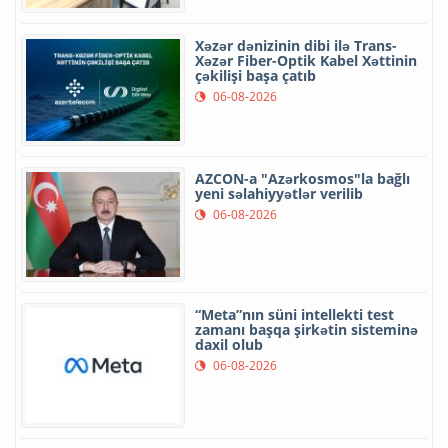
Xəzər dənizinin dibi ilə Trans-
Xəzər Fiber-Optik Kabel Xəttinin
çəkilişi başa çatıb
06-08-2026
AZCON-a "Azərkosmos"la bağlı
yeni səlahiyyətlər verilib
06-08-2026
“Meta”nın süni intellekti test
zamanı başqa şirkətin sisteminə
daxil olub
06-08-2026