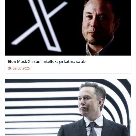
Elon Mask X-i süni intellekt şirkətinə satıb
29-03-2025