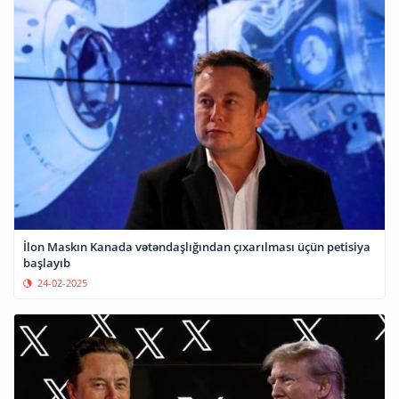
İlon Maskın Kanada vətəndaşlığından çıxarılması üçün petisiya
başlayıb
24-02-2025