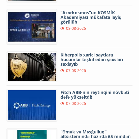
“Azərkosmos”un KOSMİK
Akademiyası mükafata layiq
görülüb
08-08-2026
Kiberpolis xarici saytlara
hücumlar təşkil edən şəxsləri
saxlayıb
07-08-2026
Fitch ABB-nin reytinqini növbəti
dəfə yüksəltdi!
07-08-2026
“Əmək və Məşğulluq”
altsistemində hazırda 65 mindən