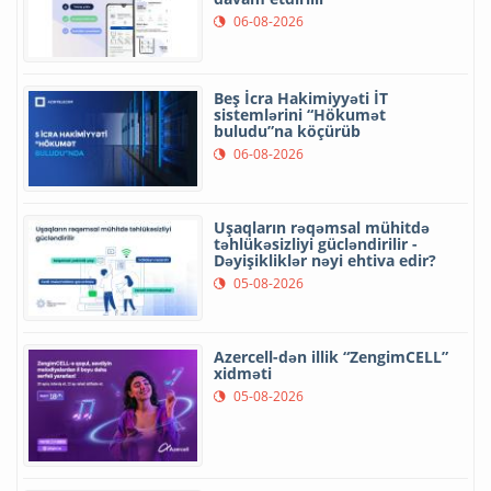
06-08-2026
Beş İcra Hakimiyyəti İT
sistemlərini “Hökumət
buludu”na köçürüb
06-08-2026
Uşaqların rəqəmsal mühitdə
təhlükəsizliyi gücləndirilir -
Dəyişikliklər nəyi ehtiva edir?
05-08-2026
Azercell-dən illik “ZengimCELL”
xidməti
05-08-2026