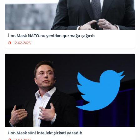
İlon Mask NATO-nu yenidən qurmağa çağırıb
12-02-2025
İlon Mask süni intellekt şirkəti yaradıb
12-07-2023