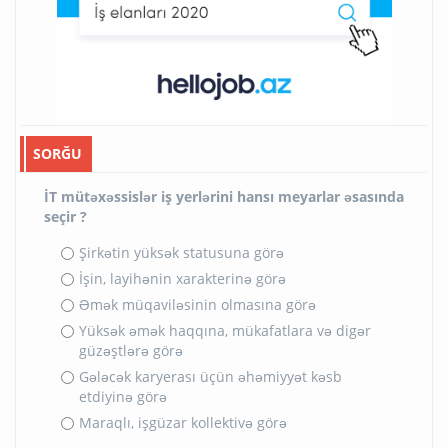
SORĞU
İT mütəxəssislər iş yerlərini hansı meyarlar əsasında
seçir ?
Şirkətin yüksək statusuna görə
İşin, layihənin xarakterinə görə
Əmək müqaviləsinin olmasına görə
Yüksək əmək haqqına, mükafatlara və digər
güzəştlərə görə
Gələcək karyerası üçün əhəmiyyət kəsb
etdiyinə görə
Maraqlı, işgüzar kollektivə görə