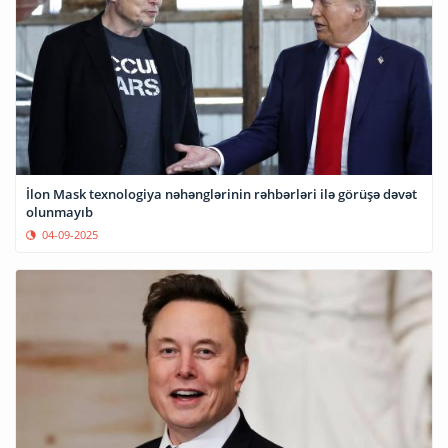
İlon Mask texnologiya nəhənglərinin rəhbərləri ilə görüşə dəvət
olunmayıb
04-09-2025