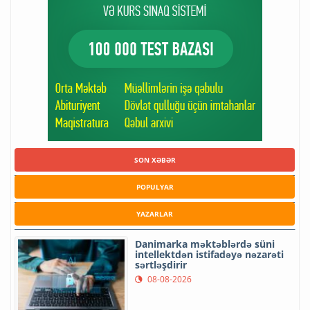
SON XƏBƏR
POPULYAR
YAZARLAR
Danimarka məktəblərdə süni
intellektdən istifadəyə nəzarəti
sərtləşdirir
08-08-2026