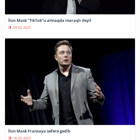
İlon Mask “TikTok”u almaqda maraqlı deyil
09-02-2025
İlon Mask Fransaya səfərə gedib
16-05-2023