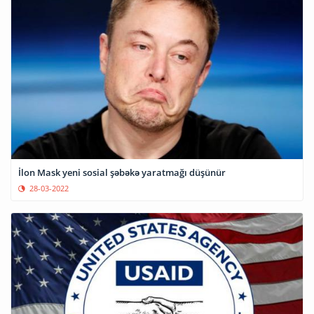
İlon Mask yeni sosial şəbəkə yaratmağı düşünür
28-03-2022