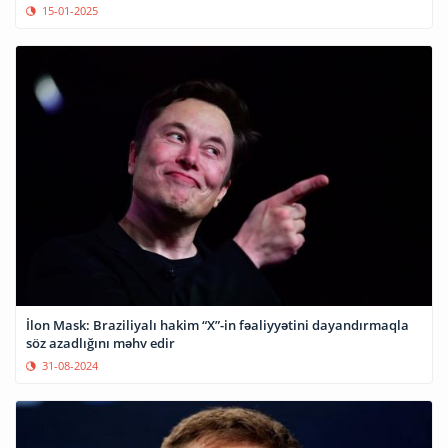
15-01-2025
İlon Mask: Braziliyalı hakim “X”-in fəaliyyətini dayandırmaqla
söz azadlığını məhv edir
31-08-2024