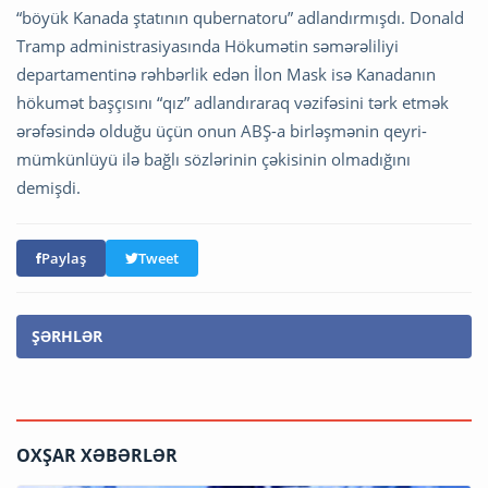
“böyük Kanada ştatının qubernatoru” adlandırmışdı. Donald
Tramp administrasiyasında Hökumətin səmərəliliyi
departamentinə rəhbərlik edən İlon Mask isə Kanadanın
hökumət başçısını “qız” adlandıraraq vəzifəsini tərk etmək
ərəfəsində olduğu üçün onun ABŞ-a birləşmənin qeyri-
mümkünlüyü ilə bağlı sözlərinin çəkisinin olmadığını
demişdi.
Paylaş
Tweet
ŞƏRHLƏR
OXŞAR XƏBƏRLƏR