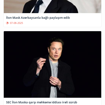
İlon Mask Azərbaycanla bağlı paylaşım edib
07-08-2025
SEC İlon Maska qarşı məhkəmə iddiası irəli sürüb