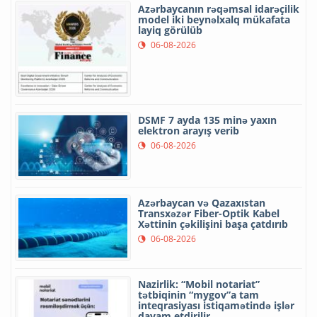
Azərbaycanın rəqəmsal idarəçilik
model iki beynəlxalq mükafata
layiq görülüb
06-08-2026
DSMF 7 ayda 135 minə yaxın
elektron arayış verib
06-08-2026
Azərbaycan və Qazaxıstan
Transxəzər Fiber-Optik Kabel
Xəttinin çəkilişini başa çatdırıb
06-08-2026
Nazirlik: “Mobil notariat”
tətbiqinin “mygov”a tam
inteqrasiyası istiqamətində işlər
davam etdirilir