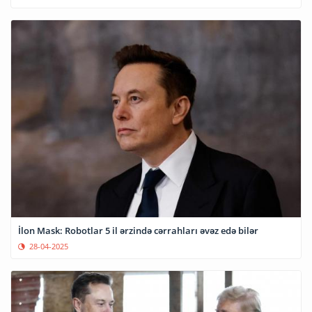
İlon Mask: Robotlar 5 il ərzində cərrahları əvəz edə bilər
28-04-2025