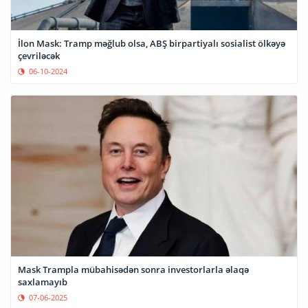
İlon Mask: Tramp məğlub olsa, ABŞ birpartiyalı sosialist ölkəyə
çevriləcək
06-10-2024
Mask Trampla mübahisədən sonra investorlarla əlaqə
saxlamayıb
07-06-2025