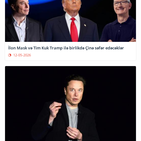
İlon Mask və Tim Kuk Tramp ilə birlikdə Çinə səfər edəcəklər
12-05-2026