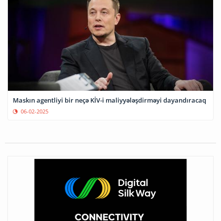
Maskın agentliyi bir neçə KİV-i maliyyələşdirməyi dayandıracaq
06-02-2025