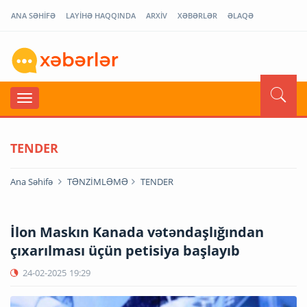
ANA SƏHİFƏ
LAYİHƏ HAQQINDA
ARXİV
XƏBƏRLƏR
ƏLAQƏ
TENDER
Ana Səhifə
TƏNZİMLƏMƏ
TENDER
İlon Maskın Kanada vətəndaşlığından
çıxarılması üçün petisiya başlayıb
24-02-2025
19:29