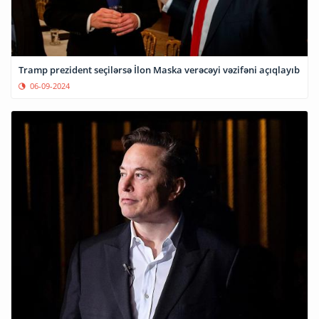
Tramp prezident seçilərsə İlon Maska verəcəyi vəzifəni açıqlayıb
06-09-2024