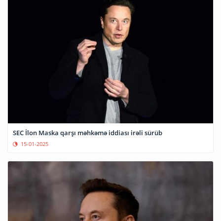
SEC İlon Maska qarşı məhkəmə iddiası irəli sürüb
15-01-2025