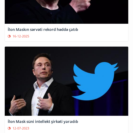
İlon Maskın sərvəti rekord həddə çatıb
16-12-2025
İlon Mask süni intellekt şirkəti yaradıb
12-07-2023