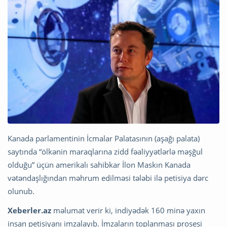
Kanada parlamentinin İcmalar Palatasının (aşağı palata)
saytında “ölkənin maraqlarına zidd fəaliyyətlərlə məşğul
olduğu” üçün amerikalı sahibkar İlon Maskın Kanada
vətəndaşlığından məhrum edilməsi tələbi ilə petisiya dərc
olunub.
Xeberler.az
məlumat verir ki, indiyədək 160 minə yaxın
insan petisiyanı imzalayıb. İmzaların toplanması prosesi