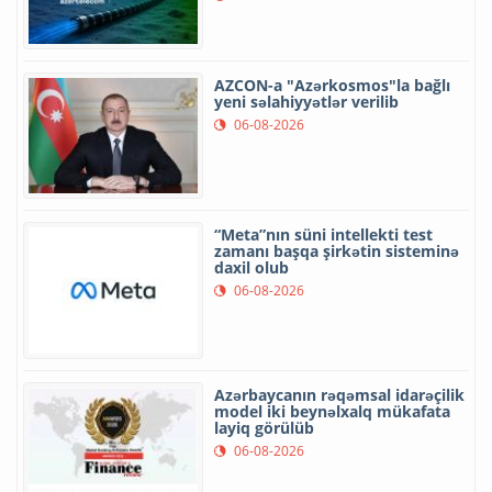
AZCON-a "Azərkosmos"la bağlı
yeni səlahiyyətlər verilib
06-08-2026
“Meta”nın süni intellekti test
zamanı başqa şirkətin sisteminə
daxil olub
06-08-2026
Azərbaycanın rəqəmsal idarəçilik
model iki beynəlxalq mükafata
layiq görülüb
06-08-2026