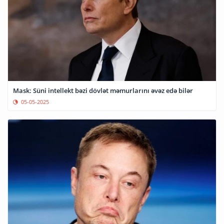
Mask: Süni intellekt bəzi dövlət məmurlarını əvəz edə bilər
05-05-2025