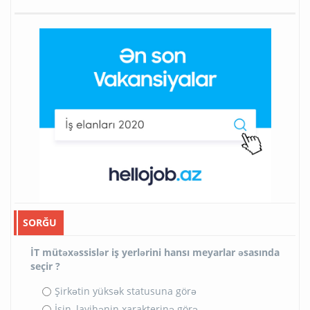
SORĞU
İT mütəxəssislər iş yerlərini hansı meyarlar əsasında
seçir ?
Şirkətin yüksək statusuna görə
İşin, layihənin xarakterinə görə