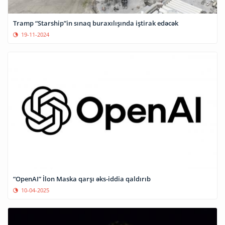
Tramp “Starship”in sınaq buraxılışında iştirak edəcək
19-11-2024
“OpenAI” İlon Maska qarşı əks-iddia qaldırıb
10-04-2025