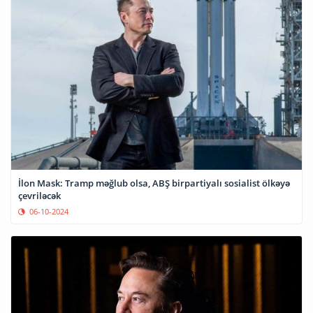
İlon Mask: Tramp məğlub olsa, ABŞ birpartiyalı sosialist ölkəyə
çevriləcək
06-10-2024