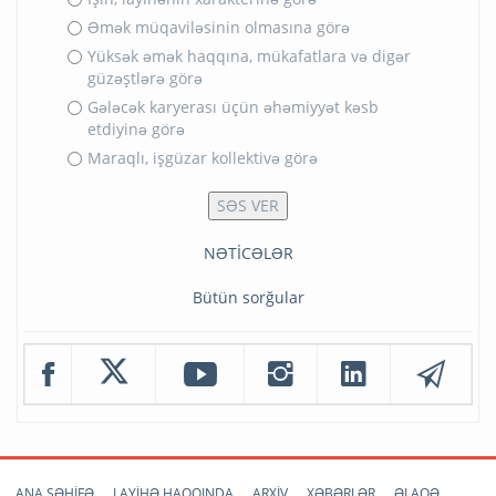
Əmək müqaviləsinin olmasına görə
Yüksək əmək haqqına, mükafatlara və digər
güzəştlərə görə
Gələcək karyerası üçün əhəmiyyət kəsb
etdiyinə görə
Maraqlı, işgüzar kollektivə görə
NƏTİCƏLƏR
Bütün sorğular
ANA SƏHİFƏ
LAYİHƏ HAQQINDA
ARXİV
XƏBƏRLƏR
ƏLAQƏ