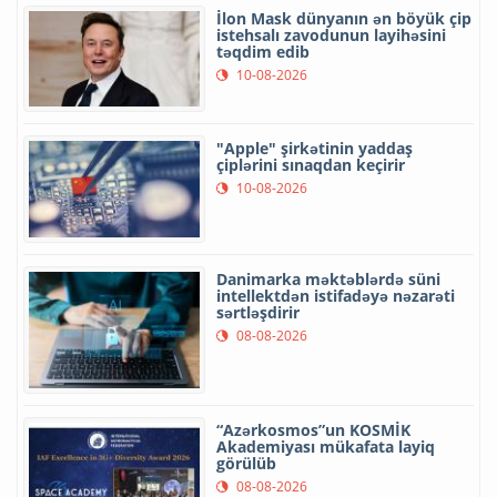
İlon Mask dünyanın ən böyük çip
istehsalı zavodunun layihəsini
təqdim edib
10-08-2026
"Apple" şirkətinin yaddaş
çiplərini sınaqdan keçirir
10-08-2026
Danimarka məktəblərdə süni
intellektdən istifadəyə nəzarəti
sərtləşdirir
08-08-2026
“Azərkosmos”un KOSMİK
Akademiyası mükafata layiq
görülüb
08-08-2026