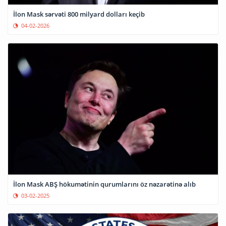
İlon Mask sərvəti 800 milyard dolları keçib
04-02-2026
İlon Mask ABŞ hökumətinin qurumlarını öz nəzarətinə alıb
03-02-2025