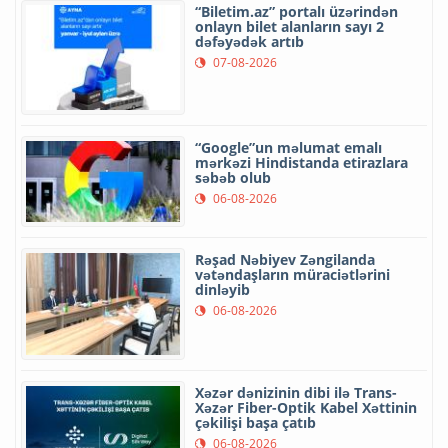
“Biletim.az” portalı üzərindən
onlayn bilet alanların sayı 2
dəfəyədək artıb
07-08-2026
“Google”un məlumat emalı
mərkəzi Hindistanda etirazlara
səbəb olub
06-08-2026
Rəşad Nəbiyev Zəngilanda
vətəndaşların müraciətlərini
dinləyib
06-08-2026
Xəzər dənizinin dibi ilə Trans-
Xəzər Fiber-Optik Kabel Xəttinin
çəkilişi başa çatıb
06-08-2026