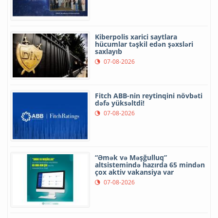
Kiberpolis xarici saytlara
hücumlar təşkil edən şəxsləri
saxlayıb
07-08-2026
Fitch ABB-nin reytinqini növbəti
dəfə yüksəltdi!
07-08-2026
“Əmək və Məşğulluq”
altsistemində hazırda 65 mindən
çox aktiv vakansiya var
07-08-2026