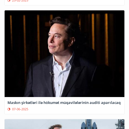
25-02-2025
Maskın şirkətləri ilə hökumət müqavilələrinin auditi aparılacaq
07-06-2025