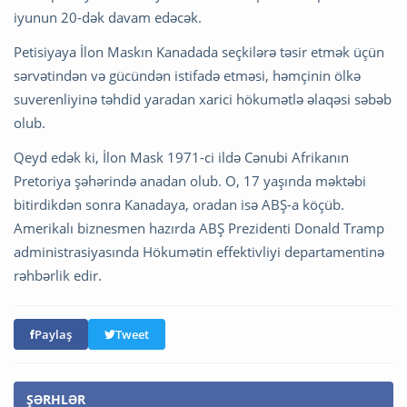
iyunun 20-dək davam edəcək.
Petisiyaya İlon Maskın Kanadada seçkilərə təsir etmək üçün
sərvətindən və gücündən istifadə etməsi, həmçinin ölkə
suverenliyinə təhdid yaradan xarici hökumətlə əlaqəsi səbəb
olub.
Qeyd edək ki, İlon Mask 1971-ci ildə Cənubi Afrikanın
Pretoriya şəhərində anadan olub. O, 17 yaşında məktəbi
bitirdikdən sonra Kanadaya, oradan isə ABŞ-a köçüb.
Amerikalı biznesmen hazırda ABŞ Prezidenti Donald Tramp
administrasiyasında Hökumətin effektivliyi departamentinə
rəhbərlik edir.
Paylaş
Tweet
ŞƏRHLƏR