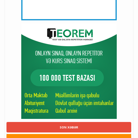
SON XƏBƏR