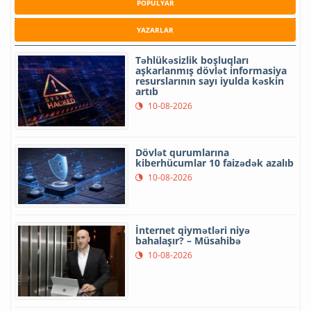
POPULYAR
YAZARLAR
Təhlükəsizlik boşluqları
aşkarlanmış dövlət informasiya
resurslarının sayı iyulda kəskin
artıb
10-08-2026
Dövlət qurumlarına
kiberhücumlar 10 faizədək azalıb
10-08-2026
İnternet qiymətləri niyə
bahalaşır? – Müsahibə
10-08-2026