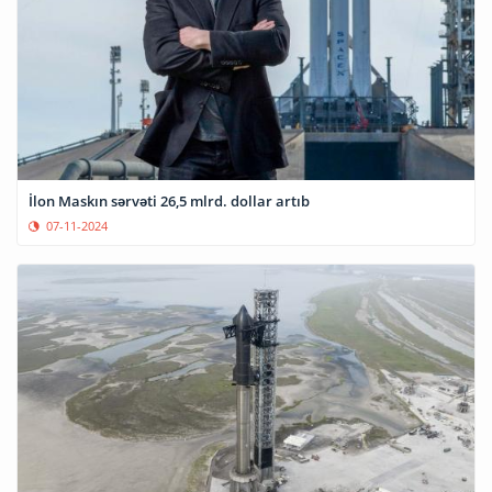
İlon Maskın sərvəti 26,5 mlrd. dollar artıb
07-11-2024