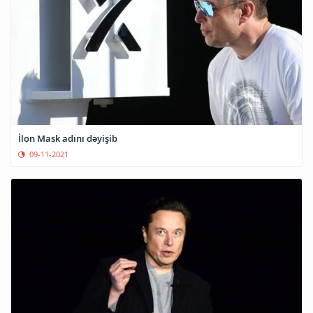
İlon Mask adını dəyişib
09-11-2021