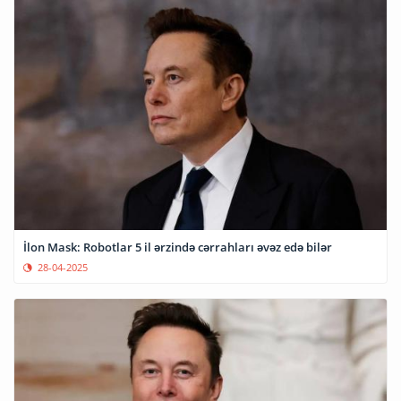
İlon Mask: Robotlar 5 il ərzində cərrahları əvəz edə bilər
28-04-2025