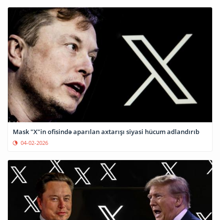
Mask "X"in ofisində aparılan axtarışı siyasi hücum adlandırıb
04-02-2026