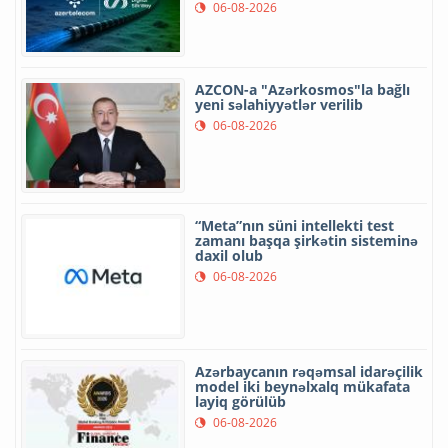
06-08-2026
AZCON-a "Azərkosmos"la bağlı
yeni səlahiyyətlər verilib
06-08-2026
“Meta”nın süni intellekti test
zamanı başqa şirkətin sisteminə
daxil olub
06-08-2026
Azərbaycanın rəqəmsal idarəçilik
model iki beynəlxalq mükafata
layiq görülüb
06-08-2026