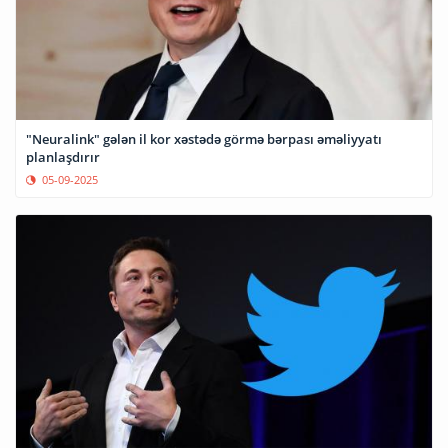
"Neuralink" gələn il kor xəstədə görmə bərpası əməliyyatı
planlaşdırır
05-09-2025