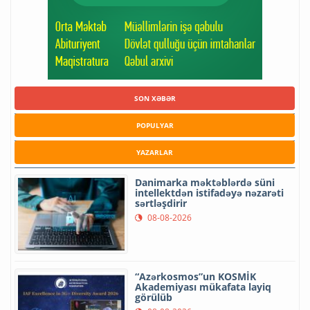
SON XƏBƏR
POPULYAR
YAZARLAR
Danimarka məktəblərdə süni
intellektdən istifadəyə nəzarəti
sərtləşdirir
08-08-2026
“Azərkosmos”un KOSMİK
Akademiyası mükafata layiq
görülüb