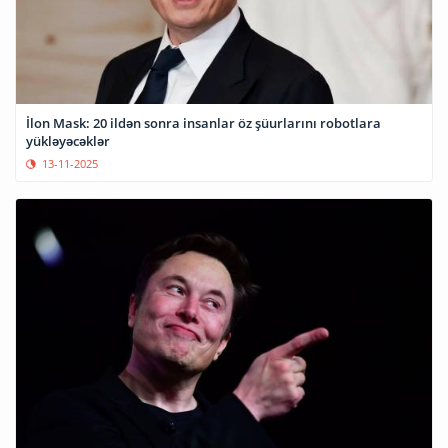
İlon Mask: 20 ildən sonra insanlar öz şüurlarını robotlara
yükləyəcəklər
13-11-2025