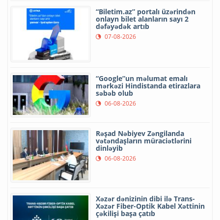
“Biletim.az” portalı üzərindən
onlayn bilet alanların sayı 2
dəfəyədək artıb
07-08-2026
“Google”un məlumat emalı
mərkəzi Hindistanda etirazlara
səbəb olub
06-08-2026
Rəşad Nəbiyev Zəngilanda
vətəndaşların müraciətlərini
dinləyib
06-08-2026
Xəzər dənizinin dibi ilə Trans-
Xəzər Fiber-Optik Kabel Xəttinin
çəkilişi başa çatıb