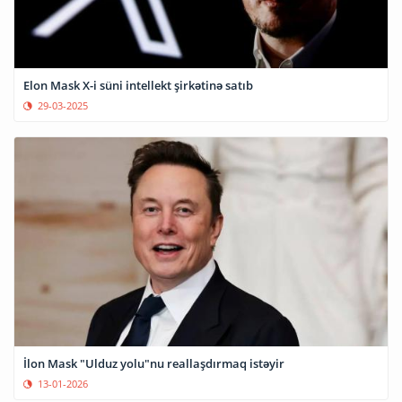
Elon Mask X-i süni intellekt şirkətinə satıb
29-03-2025
İlon Mask "Ulduz yolu"nu reallaşdırmaq istəyir
13-01-2026