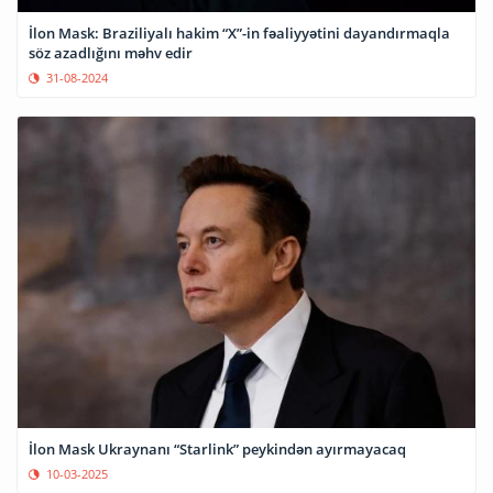
İlon Mask: Braziliyalı hakim “X”-in fəaliyyətini dayandırmaqla
söz azadlığını məhv edir
31-08-2024
İlon Mask Ukraynanı “Starlink” peykindən ayırmayacaq
10-03-2025