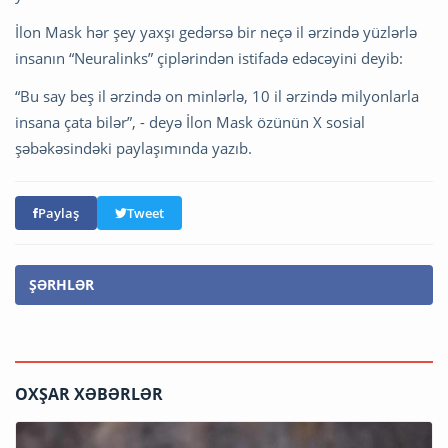
İlon Mask hər şey yaxşı gedərsə bir neçə il ərzində yüzlərlə
insanın “Neuralinks” çiplərindən istifadə edəcəyini deyib:
“Bu say beş il ərzində on minlərlə, 10 il ərzində milyonlarla
insana çata bilər”, - deyə İlon Mask özünün X sosial
şəbəkəsindəki paylaşımında yazıb.
Paylaş
Tweet
ŞƏRHLƏR
OXŞAR XƏBƏRLƏR