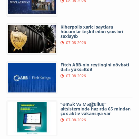
08-08-2026
Kiberpolis xarici saytlara
hücumlar təşkil edən şəxsləri
saxlayıb
07-08-2026
Fitch ABB-nin reytinqini növbəti
dəfə yüksəltdi!
07-08-2026
“Əmək və Məşğulluq”
altsistemində hazırda 65 mindən
çox aktiv vakansiya var
07-08-2026