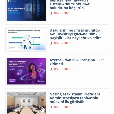
Beş İcra Hakimiyyəti İT
sistemlərini “Hökumət
buludu”na köçürüb
06-08-2026
Uşaqların rəqəmsal mühitdə
təhlükəsizliyi gücləndirilir -
Dəyişikliklər nəyi ehtiva edir?
05-08-2026
Azercell-dən illik “ZengimCELL”
xidməti
05-08-2026
Nazir Qazaxıstanın Prezident
Administrasiyası rəhbərinin
müavini ilə görüşüb
05-08-2026