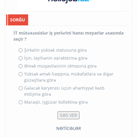
SORĞU
İT mütəxəssislər iş yerlərini hansı meyarlar əsasında
seçir ?
Şirkətin yüksək statusuna görə
İşin, layihənin xarakterinə görə
Əmək müqaviləsinin olmasına görə
Yüksək əmək haqqına, mükafatlara və digər
güzəştlərə görə
Gələcək karyerası üçün əhəmiyyət kəsb
etdiyinə görə
Maraqlı, işgüzar kollektivə görə
NƏTİCƏLƏR