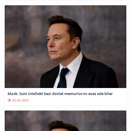
Mask: Süni intellekt bəzi dövlət məmurlarını əvəz edə bilər
05-05-2025