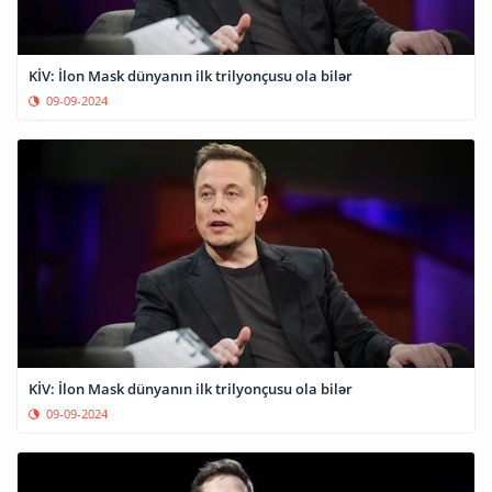
KİV: İlon Mask dünyanın ilk trilyonçusu ola bilər
09-09-2024
KİV: İlon Mask dünyanın ilk trilyonçusu ola bilər
09-09-2024