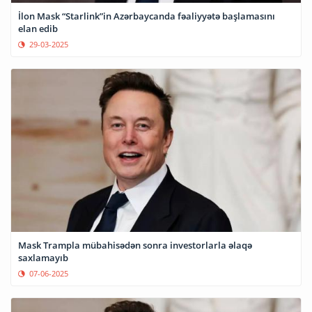
İlon Mask “Starlink”in Azərbaycanda fəaliyyətə başlamasını
elan edib
29-03-2025
Mask Trampla mübahisədən sonra investorlarla əlaqə
saxlamayıb
07-06-2025