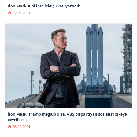
İlon Mask süni intellekt şirkəti yaradıb
12-07-2023
İlon Mask: Tramp məğlub olsa, ABŞ birpartiyalı sosialist ölkəyə
çevriləcək
06-10-2024