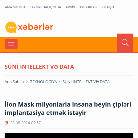
ANA SƏHİFƏ
LAYİHƏ HAQQINDA
ARXİV
XƏBƏRLƏR
ƏLAQƏ
SÜNİ İNTELLEKT VƏ DATA
Ana Səhifə
TEXNOLOGİYA
SÜNİ İNTELLEKT VƏ DATA
İlon Mask milyonlarla insana beyin çipləri
implantasiya etmək istəyir
23-08-2024
09:57