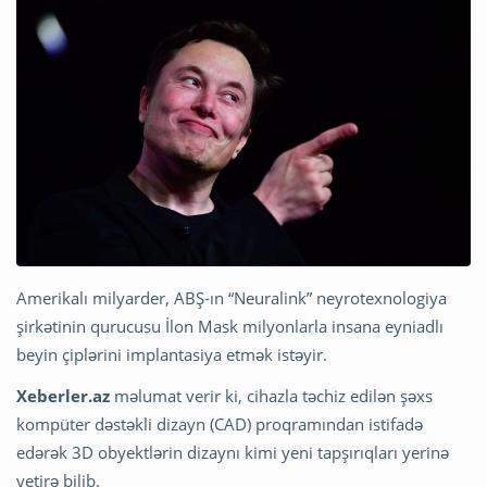
Amerikalı milyarder, ABŞ-ın “Neuralink” neyrotexnologiya
şirkətinin qurucusu İlon Mask milyonlarla insana eyniadlı
beyin çiplərini implantasiya etmək istəyir.
Xeberler.az
məlumat verir ki, cihazla təchiz edilən şəxs
kompüter dəstəkli dizayn (CAD) proqramından istifadə
edərək 3D obyektlərin dizaynı kimi yeni tapşırıqları yerinə
yetirə bilib.