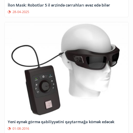
İlon Mask: Robotlar 5 il ərzində cərrahları əvəz edə bilər
28-04-2025
Yeni eynək görmə qabiliyyətini qaytarmağa kömək edəcək
01-08-2016