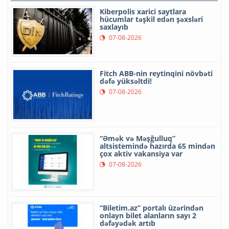
Kiberpolis xarici saytlara
hücumlar təşkil edən şəxsləri
saxlayıb
07-08-2026
Fitch ABB-nin reytinqini növbəti
dəfə yüksəltdi!
07-08-2026
“Əmək və Məşğulluq”
altsistemində hazırda 65 mindən
çox aktiv vakansiya var
07-08-2026
“Biletim.az” portalı üzərindən
onlayn bilet alanların sayı 2
dəfəyədək artıb