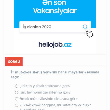
SORĞU
İT mütəxəssislər iş yerlərini hansı meyarlar əsasında
seçir ?
Şirkətin yüksək statusuna görə
İşin, layihənin xarakterinə görə
Əmək müqaviləsinin olmasına görə
Yüksək əmək haqqına, mükafatlara və digər
güzəştlərə görə