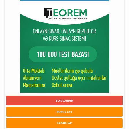
SON XƏBƏR
POPULYAR
YAZARLAR