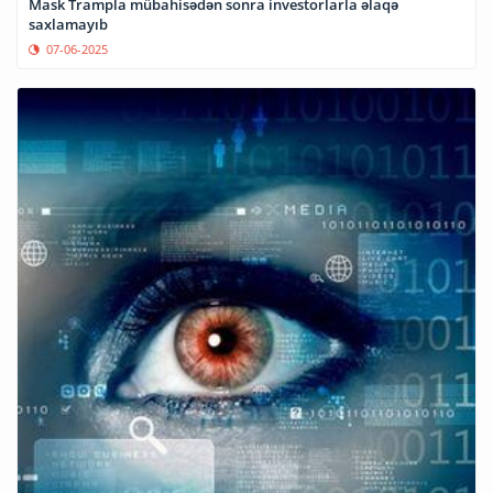
Mask Trampla mübahisədən sonra investorlarla əlaqə
saxlamayıb
07-06-2025