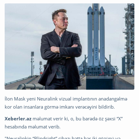
İlon Mask yeni Neuralink vizual implantının anadangəlmə
kor olan insanlara görmə imkanı verəcəyini bildirib.
Xeberler.az
məlumat verir ki, o, bu barədə öz şəxsi “X”
hesabında məlumat verib.
"Neuralinkin “Blindsight” cihazı hətta hər iki gözünü və