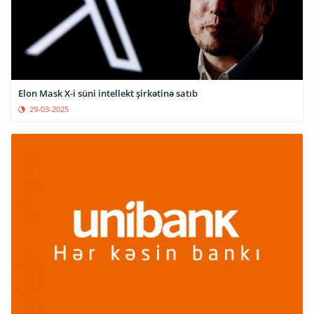
Elon Mask X-i süni intellekt şirkətinə satıb
29-03-2025