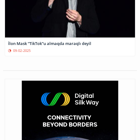
İlon Mask “TikTok”u almaqda maraqlı deyil
09-02-2025