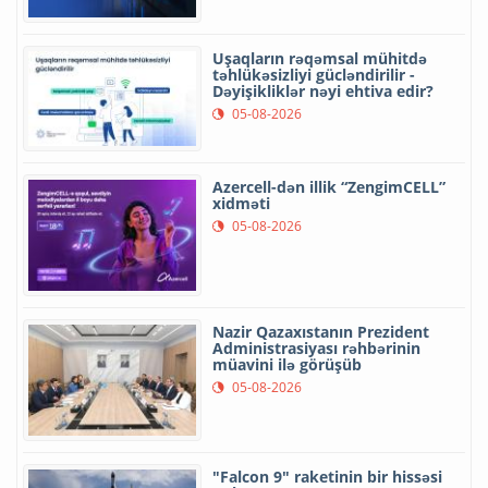
Uşaqların rəqəmsal mühitdə
təhlükəsizliyi gücləndirilir -
Dəyişikliklər nəyi ehtiva edir?
05-08-2026
Azercell-dən illik “ZengimCELL”
xidməti
05-08-2026
Nazir Qazaxıstanın Prezident
Administrasiyası rəhbərinin
müavini ilə görüşüb
05-08-2026
"Falcon 9" raketinin bir hissəsi