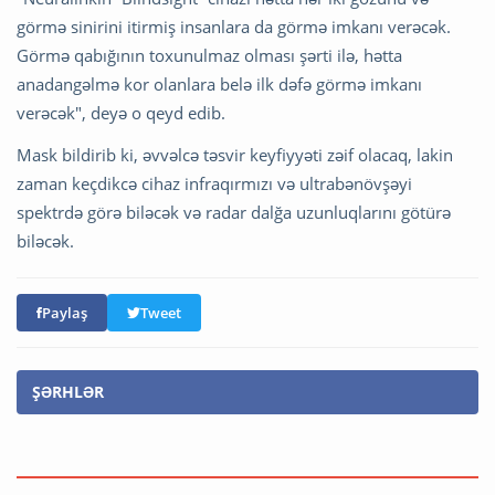
görmə sinirini itirmiş insanlara da görmə imkanı verəcək.
Görmə qabığının toxunulmaz olması şərti ilə, hətta
anadangəlmə kor olanlara belə ilk dəfə görmə imkanı
verəcək", deyə o qeyd edib.
Mask bildirib ki, əvvəlcə təsvir keyfiyyəti zəif olacaq, lakin
zaman keçdikcə cihaz infraqırmızı və ultrabənövşəyi
spektrdə görə biləcək və radar dalğa uzunluqlarını götürə
biləcək.
Paylaş
Tweet
ŞƏRHLƏR