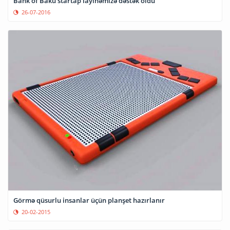
Bank of Baku startap layihəmizə dəstək oldu
26-07-2016
Görmə qüsurlu insanlar üçün planşet hazırlanır
20-02-2015