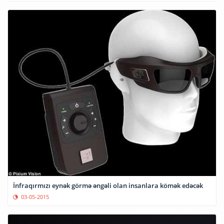
İnfraqırmızı eynək görmə əngəli olan insanlara kömək edəcək
03-05-2015