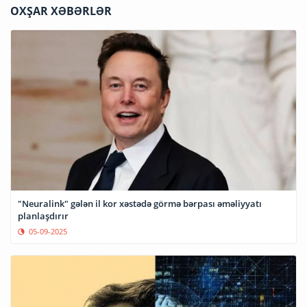
OXŞAR XƏBƏRLƏR
"Neuralink" gələn il kor xəstədə görmə bərpası əməliyyatı
planlaşdırır
05-09-2025