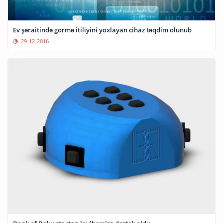
Ev şəraitində görmə itiliyini yoxlayan cihaz təqdim olunub
29-12-2016