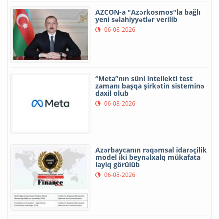
AZCON-a "Azərkosmos"la bağlı
yeni səlahiyyətlər verilib
06-08-2026
“Meta”nın süni intellekti test
zamanı başqa şirkətin sisteminə
daxil olub
06-08-2026
Azərbaycanın rəqəmsal idarəçilik
model iki beynəlxalq mükafata
layiq görülüb
06-08-2026