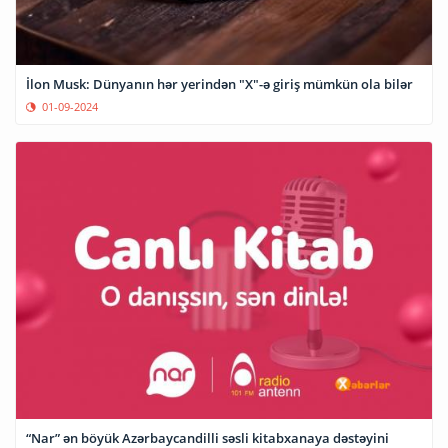
İlon Musk: Dünyanın hər yerindən "X"-ə giriş mümkün ola bilər
01-09-2024
“Nar” ən böyük Azərbaycandilli səsli kitabxanaya dəstəyini