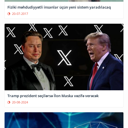
Fiziki məhdudiyyətli insanlar üçün yeni sistem yaradılacaq
20-07-2017
Tramp prezident seçilərsə İlon Maska vəzifə verəcək
20-08-2024