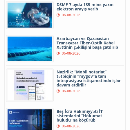
DSMF 7 ayda 135 minə yaxın
elektron arayış verib
06-08-2026
Azərbaycan və Qazaxıstan
Transxəzər Fiber-Optik Kabel
Xəttinin çəkilişini başa çatdırıb
06-08-2026
Nazirlik: “Mobil notariat”
tətbiqinin “mygov”a tam
inteqrasiyası istiqamətində işlər
davam etdirilir
06-08-2026
Beş İcra Hakimiyyəti İT
sistemlərini “Hökumət
buludu”na köçürüb
06-08-2026