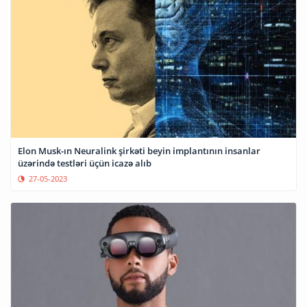
Elon Musk-ın Neuralink şirkəti beyin implantının insanlar
üzərində testləri üçün icazə alıb
27-05-2023