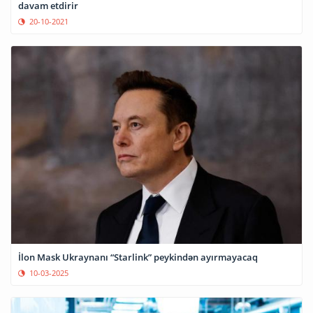
davam etdirir
20-10-2021
İlon Mask Ukraynanı “Starlink” peykindən ayırmayacaq
10-03-2025