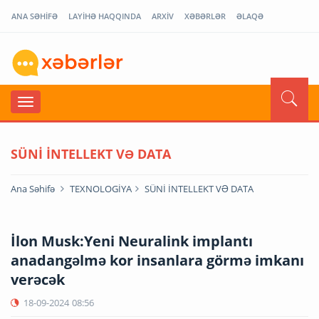
ANA SƏHİFƏ
LAYİHƏ HAQQINDA
ARXİV
XƏBƏRLƏR
ƏLAQƏ
SÜNİ İNTELLEKT VƏ DATA
Ana Səhifə
TEXNOLOGİYA
SÜNİ İNTELLEKT VƏ DATA
İlon Musk:Yeni Neuralink implantı
anadangəlmə kor insanlara görmə imkanı
verəcək
18-09-2024
08:56