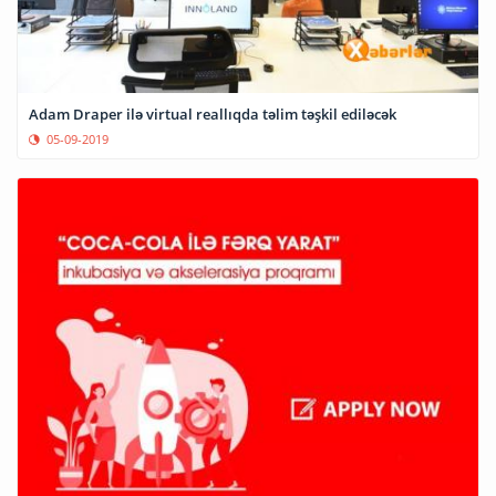
Adam Draper ilə virtual reallıqda təlim təşkil ediləcək
05-09-2019