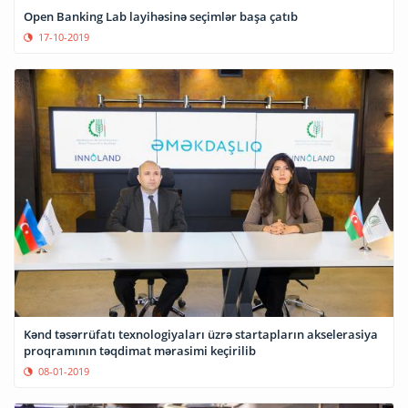
Open Banking Lab layihəsinə seçimlər başa çatıb
17-10-2019
Kənd təsərrüfatı texnologiyaları üzrə startapların akselerasiya
proqramının təqdimat mərasimi keçirilib
08-01-2019