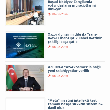
Rəşad Nəbiyev Zəngilanda
vətəndaşların müraciətlərini
dinləyib
06-08-2026
Xəzər dənizinin dibi ilə Trans-
Xəzər Fiber-Optik Kabel Xəttinin
çəkilişi başa çatıb
06-08-2026
AZCON-a "Azərkosmos"la bağlı
yeni səlahiyyətlər verilib
06-08-2026
“Meta”nın süni intellekti test
zamanı başqa şirkətin sisteminə
daxil olub