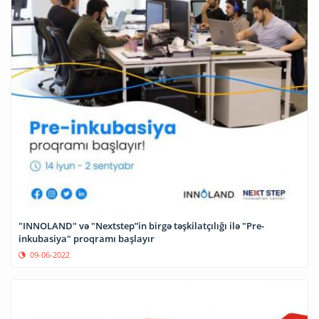
"INNOLAND" və "Nextstep”in birgə təşkilatçılığı ilə "Pre-
inkubasiya" proqramı başlayır
09-06-2022