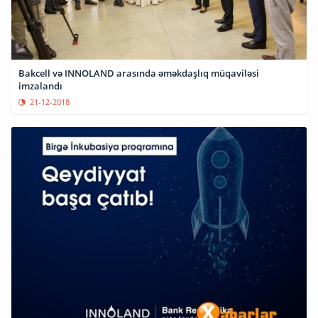
Bakcell və INNOLAND arasında əməkdaşlıq müqaviləsi
imzalandı
21-12-2018