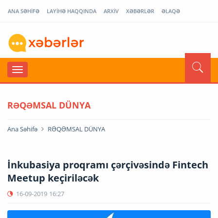
ANA SƏHİFƏ
LAYİHƏ HAQQINDA
ARXİV
XƏBƏRLƏR
ƏLAQƏ
RƏQƏMSAL DÜNYA
Ana Səhifə
RƏQƏMSAL DÜNYA
İnkubasiya proqramı çərçivəsində Fintech
Meetup keçiriləcək
16-09-2019
16:27