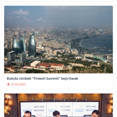
Bakıda növbəti "Fintech Summit" keçiriləcək
27-03-2023