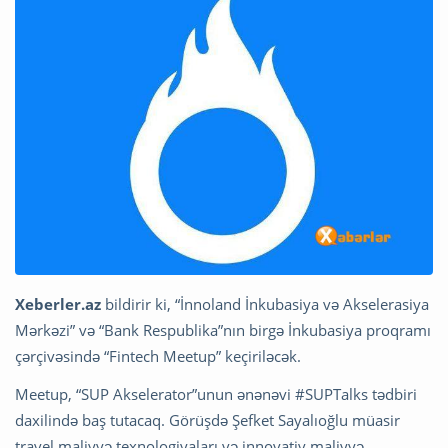
Xeberler.az
bildirir ki, “İnnoland İnkubasiya və Akselerasiya
Mərkəzi” və “Bank Respublika”nın birgə İnkubasiya proqramı
çərçivəsində “Fintech Meetup” keçiriləcək.
Meetup, “SUP Akselerator”unun ənənəvi #SUPTalks tədbiri
daxilində baş tutacaq. Görüşdə Şefket Sayalıoğlu müasir
travel maliyyə texnologiyaları və innovativ maliyyə