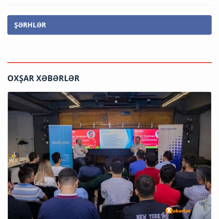
ŞƏRHLƏR
OXŞAR XƏBƏRLƏR