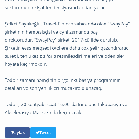
sektorunun inkişaf tendensiyasından danışacaq.
Şefket Sayalıoğlu, Travel-Fintech sahəsində olan “SwayPay”
şirkətinin həmtəsisçisi və eyni zamanda baş
direktorudur. “SwayPay” şirkəti 2017-cü ildə qurulub.
Şirkətin əsas məqsədi otellərə daha çox gəlir qazandıraraq
sürətli, təhlükəsiz sifariş rəsmiləşdirilmələri və ödənişləri
həyata keçirməkdir.
Tədbir zamanı həmçinin birgə inkubasiya proqramının
detalları və son yenilikləri müzakirə olunacaq.
Tədbir, 20 sentyabr saat 16.00-da İnnoland İnkubasiya və
Akselerasiya Mərkəzində keçiriləcək.
Paylaş
Tweet