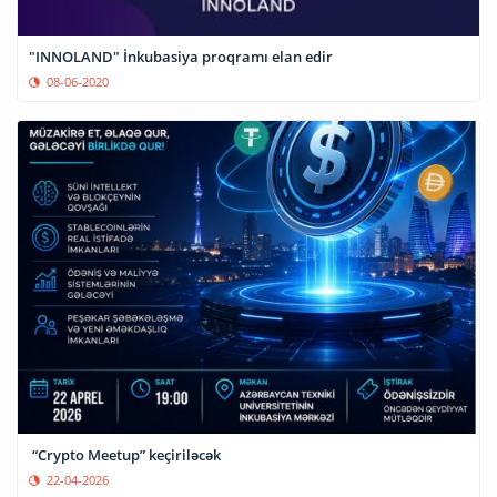
"INNOLAND" İnkubasiya proqramı elan edir
08-06-2020
“Crypto Meetup” keçiriləcək
22-04-2026