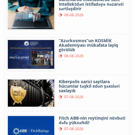
intellektdən istifadəyə nəzarəti
sərtləşdirir
08-08-2026
“Azərkosmos”un KOSMİK
Akademiyası mükafata layiq
görülüb
08-08-2026
Kiberpolis xarici saytlara
hücumlar təşkil edən şəxsləri
saxlayıb
07-08-2026
Fitch ABB-nin reytinqini növbəti
dəfə yüksəltdi!
07-08-2026