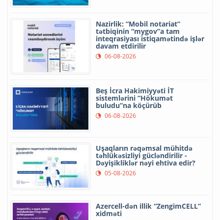
Nazirlik: “Mobil notariat”
tətbiqinin “mygov”a tam
inteqrasiyası istiqamətində işlər
davam etdirilir
06-08-2026
Beş İcra Hakimiyyəti İT
sistemlərini “Hökumət
buludu”na köçürüb
06-08-2026
Uşaqların rəqəmsal mühitdə
təhlükəsizliyi gücləndirilir -
Dəyişikliklər nəyi ehtiva edir?
05-08-2026
Azercell-dən illik “ZengimCELL”
xidməti