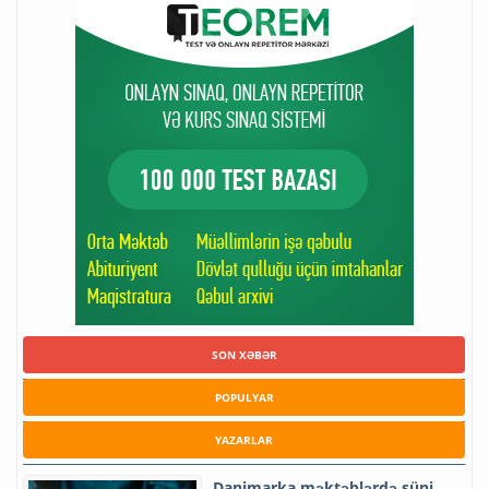
SON XƏBƏR
POPULYAR
YAZARLAR
Danimarka məktəblərdə süni