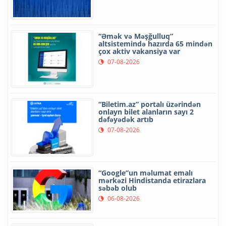
“Əmək və Məşğulluq”
altsistemində hazırda 65 mindən
çox aktiv vakansiya var
07-08-2026
“Biletim.az” portalı üzərindən
onlayn bilet alanların sayı 2
dəfəyədək artıb
07-08-2026
“Google”un məlumat emalı
mərkəzi Hindistanda etirazlara
səbəb olub
06-08-2026