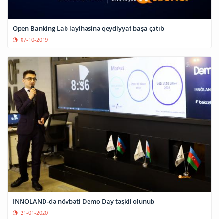
Open Banking Lab layihəsinə qeydiyyat başa çatıb
07-10-2019
INNOLAND-də növbəti Demo Day təşkil olunub
21-01-2020