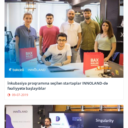
İnkubasiya proqramına seçilən startaplar INNOLAND-də
fəaliyyətə başlayıblar
09-07-2019