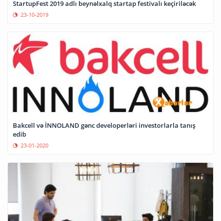
StartupFest 2019 adlı beynəlxalq startap festivalı keçiriləcək
23-10-2019
Bakcell və İNNOLAND gənc developerləri investorlarla tanış
edib
23-01-2020