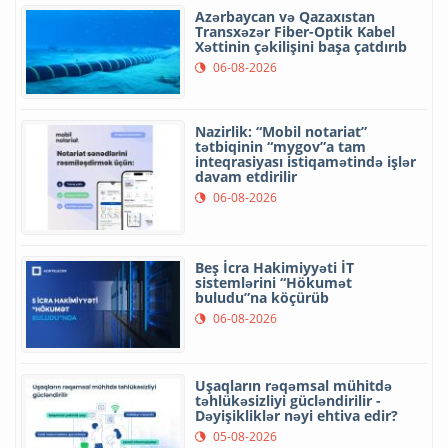
Azərbaycan və Qazaxıstan
Transxəzər Fiber-Optik Kabel
Xəttinin çəkilişini başa çatdırıb
06-08-2026
Nazirlik: “Mobil notariat”
tətbiqinin “mygov”a tam
inteqrasiyası istiqamətində işlər
davam etdirilir
06-08-2026
Beş İcra Hakimiyyəti İT
sistemlərini “Hökumət
buludu”na köçürüb
06-08-2026
Uşaqların rəqəmsal mühitdə
təhlükəsizliyi gücləndirilir -
Dəyişikliklər nəyi ehtiva edir?
05-08-2026