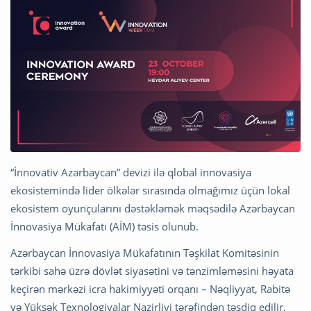
“İnnovativ Azərbaycan” devizi ilə qlobal innovasiya
ekosistemində lider ölkələr sırasında olmağımız üçün lokal
ekosistem oyunçularını dəstəkləmək məqsədilə Azərbaycan
İnnovasiya Mükafatı (AİM) təsis olunub.
Azərbaycan İnnovasiya Mükafatının Təşkilat Komitəsinin
tərkibi sahə üzrə dövlət siyasətini və tənzimləməsini həyata
keçirən mərkəzi icra hakimiyyəti orqanı – Nəqliyyat, Rabitə
və Yüksək Texnologiyalar Nazirliyi tərəfindən təsdiq edilir.