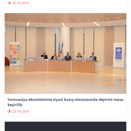
25-10-2019
İnnovasiya ekosisteminə siyasi baxış mövzusunda dəyirmi masa
keçirilib
23-10-2019