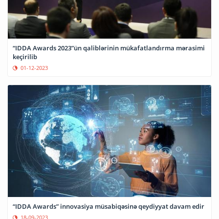
“IDDA Awards 2023”ün qaliblərinin mükafatlandırma mərasimi
keçirilib
01-12-2023
“IDDA Awards” innovasiya müsabiqəsinə qeydiyyat davam edir
18-09-2023