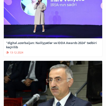
"digital.azerbaijan: Nailiyyətlər və IDDA Awards 2024" tədbiri
keçirilib
13-12-2024