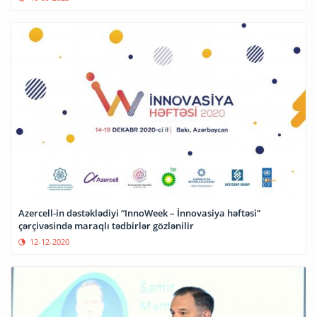
Azercell-in dəstəklədiyi “InnoWeek – İnnovasiya həftəsi”
çərçivəsində maraqlı tədbirlər gözlənilir
12-12-2020