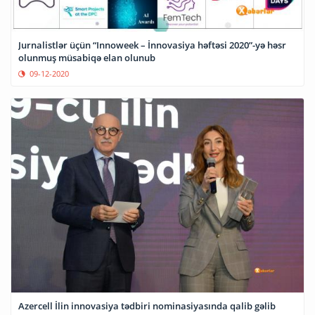
Jurnalistlər üçün “Innoweek – İnnovasiya həftəsi 2020”-yə həsr
olunmuş müsabiqə elan olunub
09-12-2020
Azercell İlin innovasiya tədbiri nominasiyasında qalib gəlib