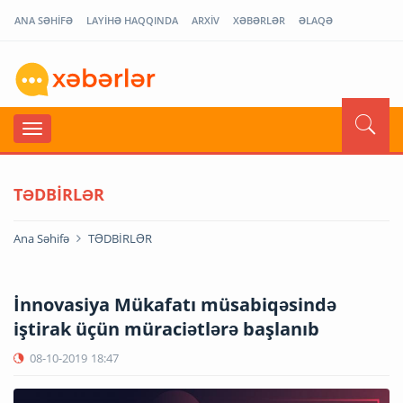
ANA SƏHİFƏ
LAYİHƏ HAQQINDA
ARXİV
XƏBƏRLƏR
ƏLAQƏ
TƏDBİRLƏR
Ana Səhifə
TƏDBİRLƏR
İnnovasiya Mükafatı müsabiqəsində
iştirak üçün müraciətlərə başlanıb
08-10-2019
18:47