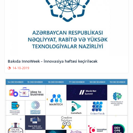
Bakıda InnoWeek – İnnovasiya həftəsi keçiriləcək
14-10-2019