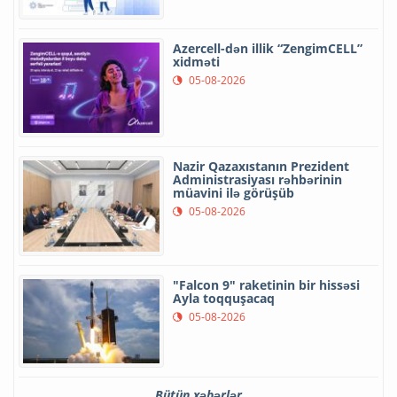
Azercell-dən illik “ZengimCELL”
xidməti
05-08-2026
Nazir Qazaxıstanın Prezident
Administrasiyası rəhbərinin
müavini ilə görüşüb
05-08-2026
"Falcon 9" raketinin bir hissəsi
Ayla toqquşacaq
05-08-2026
Bütün xəbərlər