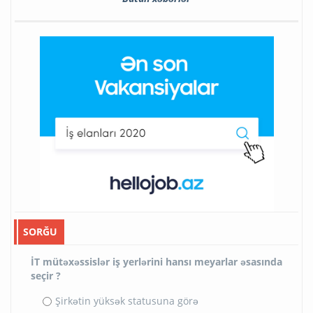
SORĞU
İT mütəxəssislər iş yerlərini hansı meyarlar əsasında
seçir ?
Şirkətin yüksək statusuna görə