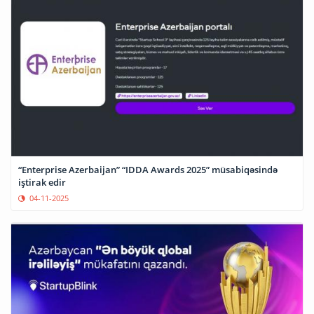
“Enterprise Azerbaijan” “IDDA Awards 2025” müsabiqəsində
iştirak edir
04-11-2025