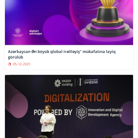
Azərbaycan Ən böyük qlobal irəliləyiş" mükafatına layiq
görülüb
05-12-2025