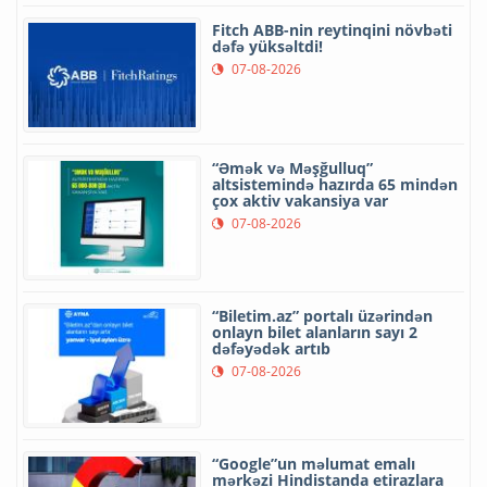
Fitch ABB-nin reytinqini növbəti
dəfə yüksəltdi!
07-08-2026
“Əmək və Məşğulluq”
altsistemində hazırda 65 mindən
çox aktiv vakansiya var
07-08-2026
“Biletim.az” portalı üzərindən
onlayn bilet alanların sayı 2
dəfəyədək artıb
07-08-2026
“Google”un məlumat emalı
mərkəzi Hindistanda etirazlara