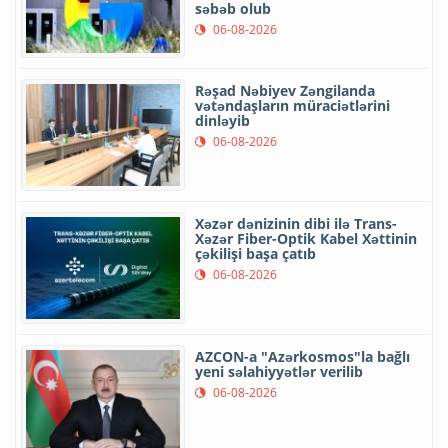
səbəb olub
06-08-2026
Rəşad Nəbiyev Zəngilanda
vətəndaşların müraciətlərini
dinləyib
06-08-2026
Xəzər dənizinin dibi ilə Trans-
Xəzər Fiber-Optik Kabel Xəttinin
çəkilişi başa çatıb
06-08-2026
AZCON-a "Azərkosmos"la bağlı
yeni səlahiyyətlər verilib
06-08-2026