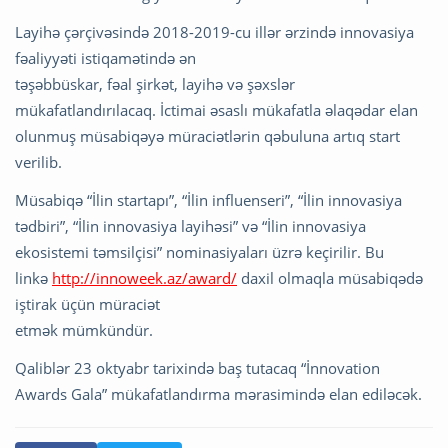
Layihə çərçivəsində 2018-2019-cu illər ərzində innovasiya
fəaliyyəti istiqamətində ən
təşəbbüskar, fəal şirkət, layihə və şəxslər
mükafatlandırılacaq. İctimai əsaslı mükafatla əlaqədar elan
olunmuş müsabiqəyə müraciətlərin qəbuluna artıq start
verilib.
Müsabiqə “İlin startapı”, “İlin influenseri”, “İlin innovasiya
tədbiri”, “İlin innovasiya layihəsi” və “İlin innovasiya
ekosistemi təmsilçisi” nominasiyaları üzrə keçirilir. Bu
linkə
http://innoweek.az/award/
daxil olmaqla müsabiqədə
iştirak üçün müraciət
etmək mümkündür.
Qaliblər 23 oktyabr tarixində baş tutacaq “İnnovation
Awards Gala” mükafatlandırma mərasimində elan ediləcək.