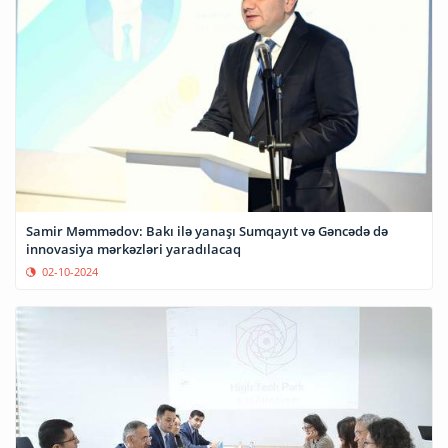
Samir Məmmədov: Bakı ilə yanaşı Sumqayıt və Gəncədə də
innovasiya mərkəzləri yaradılacaq
02-10-2024