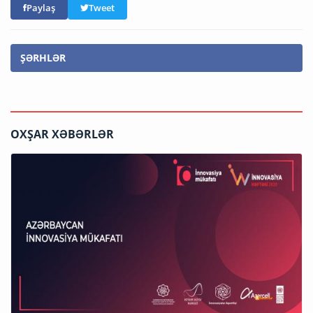
Paylaş
Tweet
ŞƏRHLƏR
OXŞAR XƏBƏRLƏR