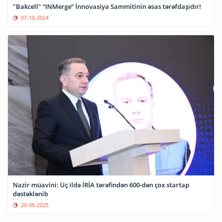
"Bakcell" “INMerge” İnnovasiya Sammitinin əsas tərəfdaşıdır!
07-10-2024
Nazir müavini: Üç ildə İRİA tərəfindən 600-dən çox startap
dəstəklənib
20-08-2025