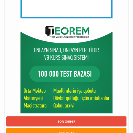
SON XƏBƏR
POPULYAR