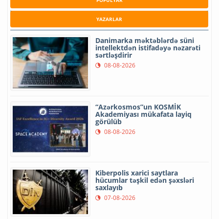
YAZARLAR
Danimarka məktəblərdə süni
intellektdən istifadəyə nəzarəti
sərtləşdirir
08-08-2026
“Azərkosmos”un KOSMİK
Akademiyası mükafata layiq
görülüb
08-08-2026
Kiberpolis xarici saytlara
hücumlar təşkil edən şəxsləri
saxlayıb
07-08-2026