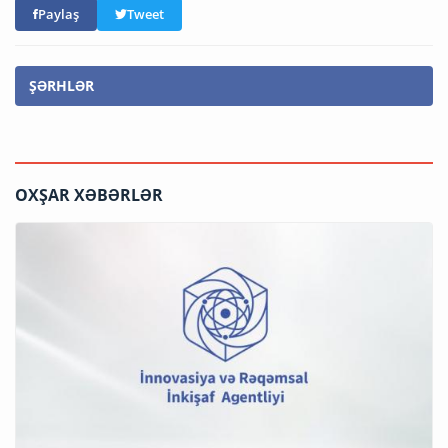
Paylaş
Tweet
ŞƏRHLƏR
OXŞAR XƏBƏRLƏR