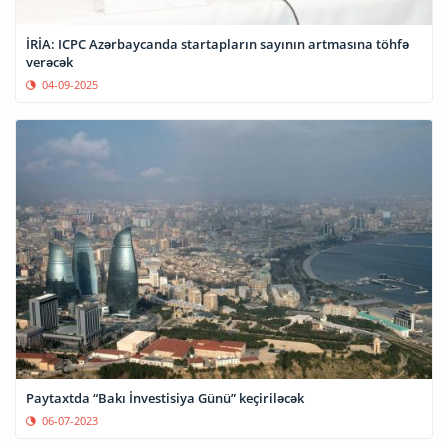
İRİA: ICPC Azərbaycanda startapların sayının artmasına töhfə
verəcək
04-09-2025
Paytaxtda “Bakı İnvestisiya Günü” keçiriləcək
06-07-2023