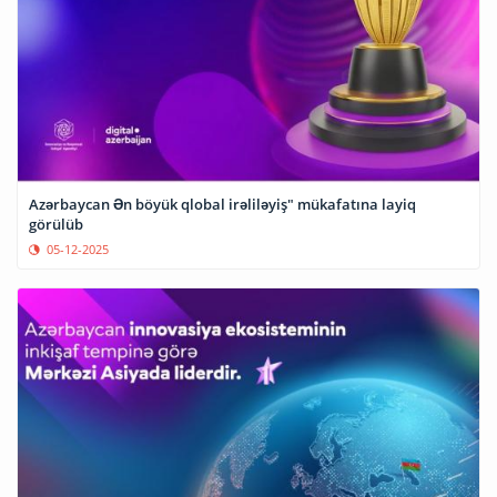
Azərbaycan Ən böyük qlobal irəliləyiş" mükafatına layiq
görülüb
05-12-2025