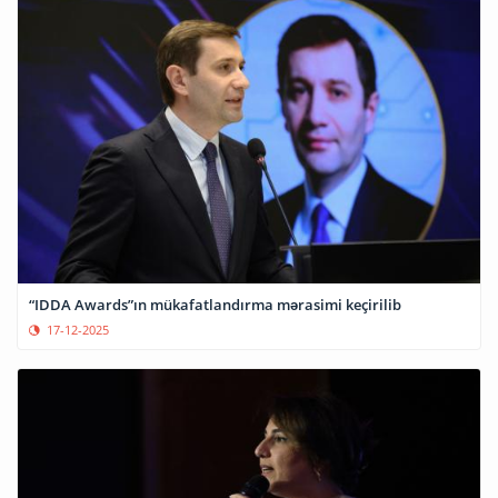
“IDDA Awards”ın mükafatlandırma mərasimi keçirilib
17-12-2025