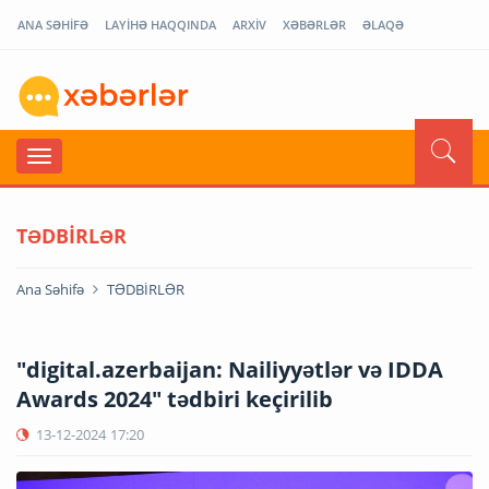
ANA SƏHİFƏ
LAYİHƏ HAQQINDA
ARXİV
XƏBƏRLƏR
ƏLAQƏ
TƏDBİRLƏR
Ana Səhifə
TƏDBİRLƏR
"digital.azerbaijan: Nailiyyətlər və IDDA
Awards 2024" tədbiri keçirilib
13-12-2024
17:20