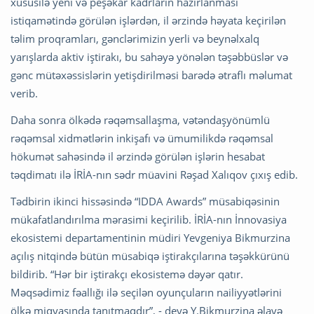
xüsusilə yeni və peşəkar kadrların hazırlanması
istiqamətində görülən işlərdən, il ərzində həyata keçirilən
təlim proqramları, gənclərimizin yerli və beynəlxalq
yarışlarda aktiv iştirakı, bu sahəyə yönələn təşəbbüslər və
gənc mütəxəssislərin yetişdirilməsi barədə ətraflı məlumat
verib.
Daha sonra ölkədə rəqəmsallaşma, vətəndaşyönümlü
rəqəmsal xidmətlərin inkişafı və ümumilikdə rəqəmsal
hökumət sahəsində il ərzində görülən işlərin hesabat
təqdimatı ilə İRİA-nın sədr müavini Rəşad Xalıqov çıxış edib.
Tədbirin ikinci hissəsində “IDDA Awards” müsabiqəsinin
mükafatlandırılma mərasimi keçirilib. İRİA-nın İnnovasiya
ekosistemi departamentinin müdiri Yevgeniya Bikmurzina
açılış nitqində bütün müsabiqə iştirakçılarına təşəkkürünü
bildirib. “Hər bir iştirakçı ekosistemə dəyər qatır.
Məqsədimiz fəallığı ilə seçilən oyunçuların nailiyyətlərini
ölkə miqyasında tanıtmaqdır”, - deyə Y.Bikmurzina əlavə