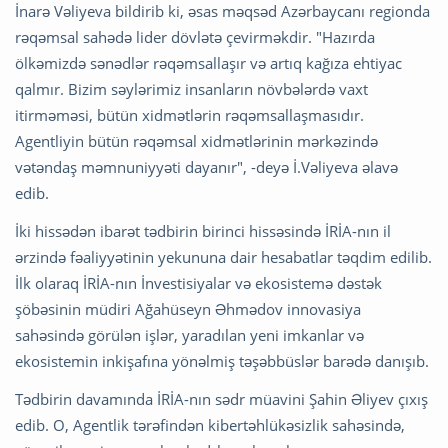
İnarə Vəliyeva bildirib ki, əsas məqsəd Azərbaycanı regionda
rəqəmsal sahədə lider dövlətə çevirməkdir. "Hazırda
ölkəmizdə sənədlər rəqəmsallaşır və artıq kağıza ehtiyac
qalmır. Bizim səylərimiz insanların növbələrdə vaxt
itirməməsi, bütün xidmətlərin rəqəmsallaşmasıdır.
Agentliyin bütün rəqəmsal xidmətlərinin mərkəzində
vətəndaş məmnuniyyəti dayanır", -deyə İ.Vəliyeva əlavə
edib.
İki hissədən ibarət tədbirin birinci hissəsində İRİA-nın il
ərzində fəaliyyətinin yekununa dair hesabatlar təqdim edilib.
İlk olaraq İRİA-nın İnvestisiyalar və ekosistemə dəstək
şöbəsinin müdiri Ağahüseyn Əhmədov innovasiya
sahəsində görülən işlər, yaradılan yeni imkanlar və
ekosistemin inkişafına yönəlmiş təşəbbüslər barədə danışıb.
Tədbirin davamında İRİA-nın sədr müavini Şahin Əliyev çıxış
edib. O, Agentlik tərəfindən kibertəhlükəsizlik sahəsində,