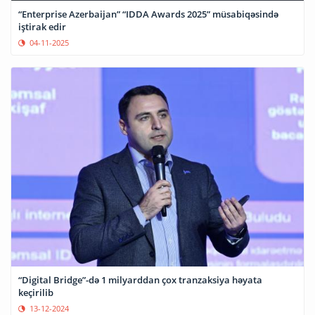
“Enterprise Azerbaijan” “IDDA Awards 2025” müsabiqəsində
iştirak edir
04-11-2025
“Digital Bridge”-də 1 milyarddan çox tranzaksiya həyata
keçirilib
13-12-2024