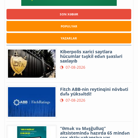
SON XƏBƏR
POPULYAR
YAZARLAR
Kiberpolis xarici saytlara
hücumlar təşkil edən şəxsləri
saxlayıb
07-08-2026
Fitch ABB-nin reytinqini növbəti
dəfə yüksəltdi!
07-08-2026
“Əmək və Məşğulluq”
altsistemində hazırda 65 mindən
çox aktiv vakansiya var