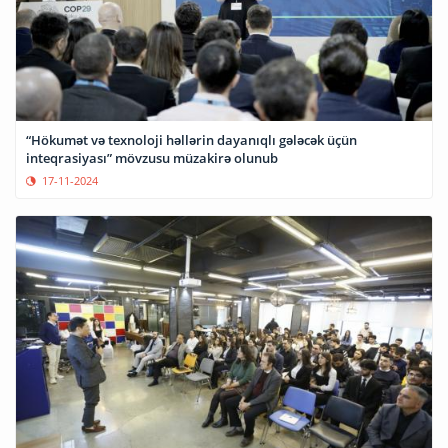
“Hökumət və texnoloji həllərin dayanıqlı gələcək üçün
inteqrasiyası” mövzusu müzakirə olunub
17-11-2024