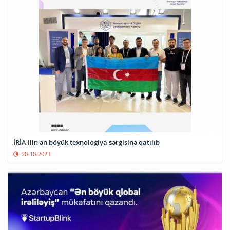
İRİA ilin ən böyük texnologiya sərgisinə qatılıb
20-10-2023