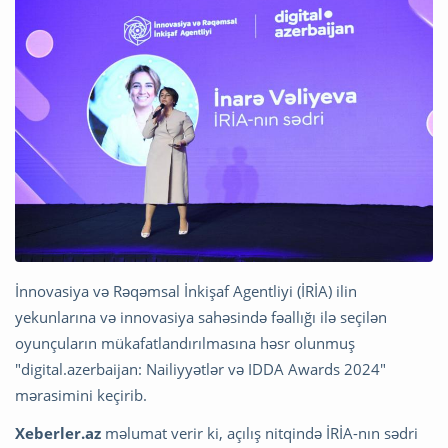
İnnovasiya və Rəqəmsal İnkişaf Agentliyi (İRİA) ilin
yekunlarına və innovasiya sahəsində fəallığı ilə seçilən
oyunçuların mükafatlandırılmasına həsr olunmuş
"digital.azerbaijan: Nailiyyətlər və IDDA Awards 2024"
mərasimini keçirib.
Xeberler.az
məlumat verir ki, açılış nitqində İRİA-nın sədri