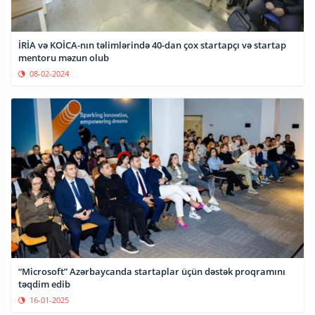
İRİA və KOİCA-nın təlimlərində 40-dan çox startapçı və startap
mentoru məzun olub
08-02-2024
“Microsoft” Azərbaycanda startaplar üçün dəstək proqramını
təqdim edib
16-01-2025