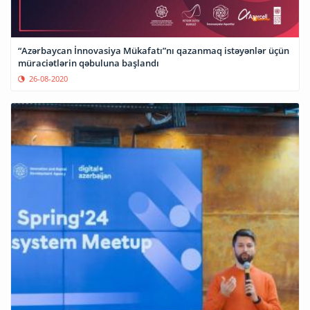
“Azərbaycan İnnovasiya Mükafatı”nı qazanmaq istəyənlər üçün
müraciətlərin qəbuluna başlandı
26-08-2020