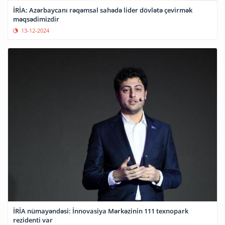
İRİA: Azərbaycanı rəqəmsal sahədə lider dövlətə çevirmək
məqsədimizdir
13-12-2024
İRİA nümayəndəsi: İnnovasiya Mərkəzinin 111 texnopark
rezidenti var