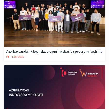
Azərbaycanda ilk beynəlxaq oyun inkubasiya proqramı keçirilib
11-08-2025