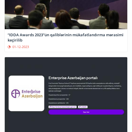
“IDDA Awards 2023”ün qaliblərinin mükafatlandırma mərasimi
keçirilib
01-12-2023