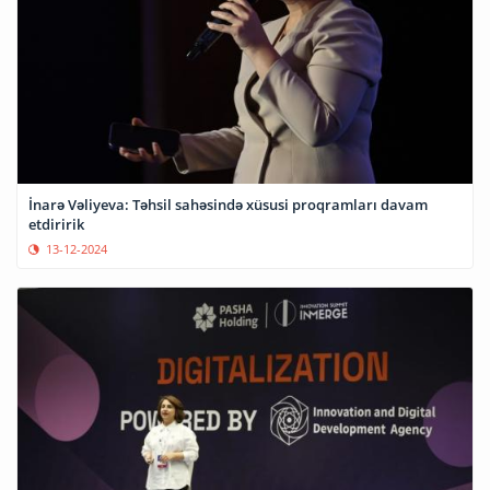
İnarə Vəliyeva: Təhsil sahəsində xüsusi proqramları davam
etdiririk
13-12-2024