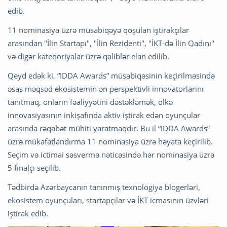
edib.
11 nominasiya üzrə müsabiqəyə qoşulan iştirakçılar
arasından "İlin Startapı", "İlin Rezidenti", "İKT-də İlin Qadını"
və digər kateqoriyalar üzrə qaliblər elan edilib.
Qeyd edək ki, “IDDA Awards” müsabiqəsinin keçirilməsində
əsas məqsəd ekosistemin ən perspektivli innovatorlarını
tanıtmaq, onların fəaliyyətini dəstəkləmək, ölkə
innovasiyasının inkişafında aktiv iştirak edən oyunçular
arasında rəqabət mühiti yaratmaqdır. Bu il “IDDA Awards”
üzrə mükafatlandırma 11 nominasiya üzrə həyata keçirilib.
Seçim və ictimai səsvermə nəticəsində hər nominasiya üzrə
5 finalçı seçilib.
Tədbirdə Azərbaycanın tanınmış texnologiya blogerləri,
ekosistem oyunçuları, startapçılar və İKT icmasının üzvləri
iştirak edib.