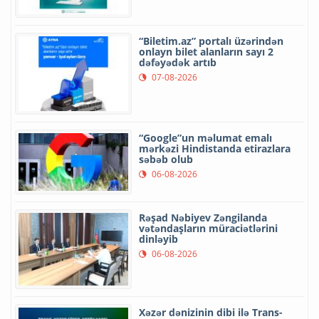
“Biletim.az” portalı üzərindən
onlayn bilet alanların sayı 2
dəfəyədək artıb
07-08-2026
“Google”un məlumat emalı
mərkəzi Hindistanda etirazlara
səbəb olub
06-08-2026
Rəşad Nəbiyev Zəngilanda
vətəndaşların müraciətlərini
dinləyib
06-08-2026
Xəzər dənizinin dibi ilə Trans-