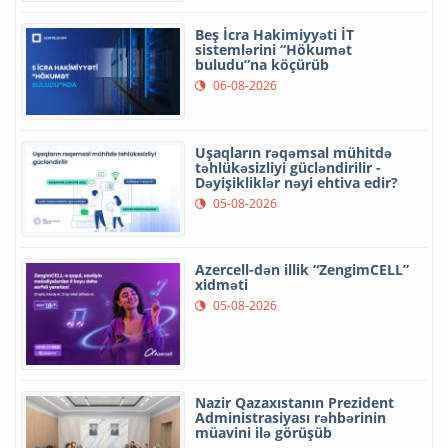
Beş İcra Hakimiyyəti İT
sistemlərini “Hökumət
buludu”na köçürüb
06-08-2026
Uşaqların rəqəmsal mühitdə
təhlükəsizliyi gücləndirilir -
Dəyişikliklər nəyi ehtiva edir?
05-08-2026
Azercell-dən illik “ZengimCELL”
xidməti
05-08-2026
Nazir Qazaxıstanın Prezident
Administrasiyası rəhbərinin
müavini ilə görüşüb