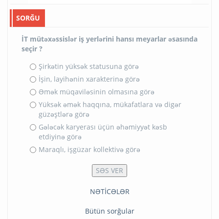
SORĞU
İT mütəxəssislər iş yerlərini hansı meyarlar əsasında
seçir ?
Şirkətin yüksək statusuna görə
İşin, layihənin xarakterinə görə
Əmək müqaviləsinin olmasına görə
Yüksək əmək haqqına, mükafatlara və digər
güzəştlərə görə
Gələcək karyerası üçün əhəmiyyət kəsb
etdiyinə görə
Maraqlı, işgüzar kollektivə görə
NƏTİCƏLƏR
Bütün sorğular