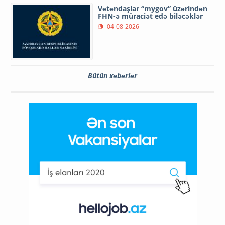
Vətəndaşlar “mygov” üzərindən
FHN-ə müraciət edə biləcəklər
04-08-2026
Bütün xəbərlər