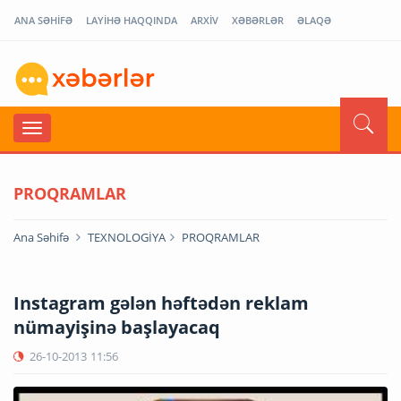
ANA SƏHİFƏ
LAYİHƏ HAQQINDA
ARXİV
XƏBƏRLƏR
ƏLAQƏ
PROQRAMLAR
Ana Səhifə
TEXNOLOGİYA
PROQRAMLAR
Instagram gələn həftədən reklam
nümayişinə başlayacaq
26-10-2013
11:56