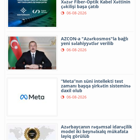
Xəzər Fiber-Optik Kabel Xəttinin
çəkilişi başa çatıb
06-08-2026
AZCON-a "Azərkosmos"la bağlı
yeni səlahiyyətlər verilib
06-08-2026
“Meta”nın süni intellekti test
zamanı başqa şirkətin sisteminə
daxil olub
06-08-2026
Azərbaycanın rəqəmsal idarəçilik
model iki beynəlxalq mükafata
layiq görülüb