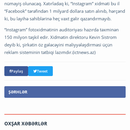
nümayiş olunacaq. Xatırladaq ki, “Instagram” xidməti bu il
“Facebook” tərəfindən 1 milyard dollara satın alınıb, hərçənd
ki, bu layihə sahiblərinə heç vaxt gəlir qazandırmayıb.
“Instagram” fotoxidmətinin auditoriyası hazırda təxminən
150 milyon təşkil edir. Xidmətin direktoru Kevin Sistrom
deyib ki, şirkətin öz gələcəyini maliyyələşdirməsi üçün
reklam sisteminin tətbiqi lazımdır.(ictnews.az)
Paylaş
Tweet
ŞƏRHLƏR
OXŞAR XƏBƏRLƏR