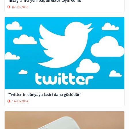
Instagram-a yeni baş direktor təyin edilib
02-10-2018
“Twitter-in dünyaya təsiri daha güclüdür”
14-12-2014