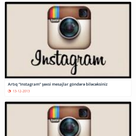
Artıq “Instagram” şəxsi mesajlar göndərə biləcəksiniz
13-12-2013