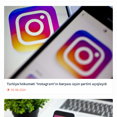
Türkiyə hökuməti “Instagram”ın bərpası üçün şərtini açıqlayıb
05-08-2024