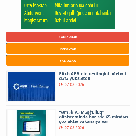
SON XƏBƏR
POPULYAR
YAZARLAR
Fitch ABB-nin reytinqini növbəti
dəfə yüksəltdi!
07-08-2026
“Əmək və Məşğulluq”
altsistemində hazırda 65 mindən
çox aktiv vakansiya var
07-08-2026