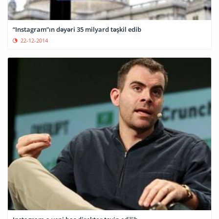
“Instagram”ın dəyəri 35 milyard təşkil edib
22-12-2014