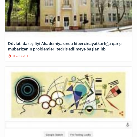
Dövlət İdarəçiliyi Akademiyasında kibercinayətkarlığa qarşı
mübarizənin problemləri tədris edilməyə başlanılıb
06-10-2011