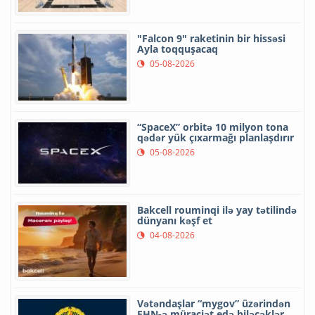
"Falcon 9" raketinin bir hissəsi
Ayla toqquşacaq
05-08-2026
“SpaceX” orbitə 10 milyon tona
qədər yük çıxarmağı planlaşdırır
05-08-2026
Bakcell rouminqi ilə yay tətilində
dünyanı kəşf et
04-08-2026
Vətəndaşlar “mygov” üzərindən
FHN-ə müraciət edə biləcəklər