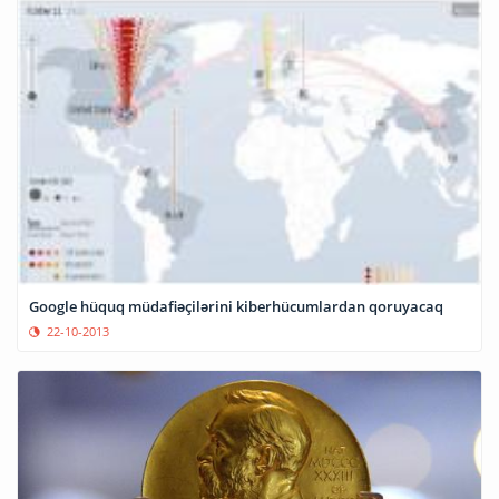
Google hüquq müdafiəçilərini kiberhücumlardan qoruyacaq
22-10-2013