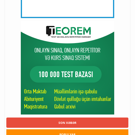
SON XƏBƏR
POPULYAR