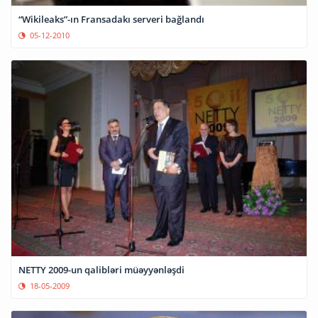
“Wikileaks”-ın Fransadakı serveri bağlandı
05-12-2010
NETTY 2009-un qalibləri müəyyənləşdi
18-05-2009