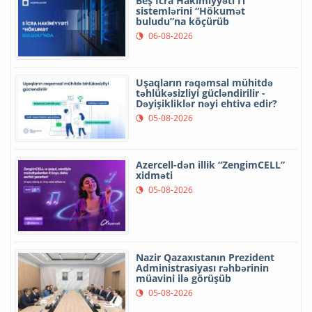
Beş İcra Hakimiyyəti İT
sistemlərini “Hökumət
buludu”na köçürüb
06-08-2026
Uşaqların rəqəmsal mühitdə
təhlükəsizliyi gücləndirilir -
Dəyişikliklər nəyi ehtiva edir?
05-08-2026
Azercell-dən illik “ZengimCELL”
xidməti
05-08-2026
Nazir Qazaxıstanın Prezident
Administrasiyası rəhbərinin
müavini ilə görüşüb
05-08-2026