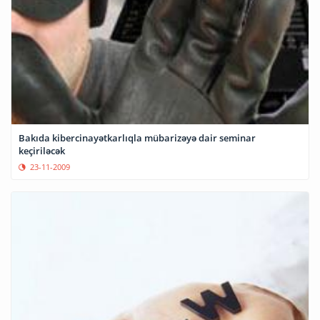
Bakıda kibercinayətkarlıqla mübarizəyə dair seminar
keçiriləcək
23-11-2009