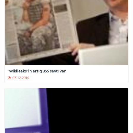
“Wikileaks”in artıq 355 saytı var
07-12-2010