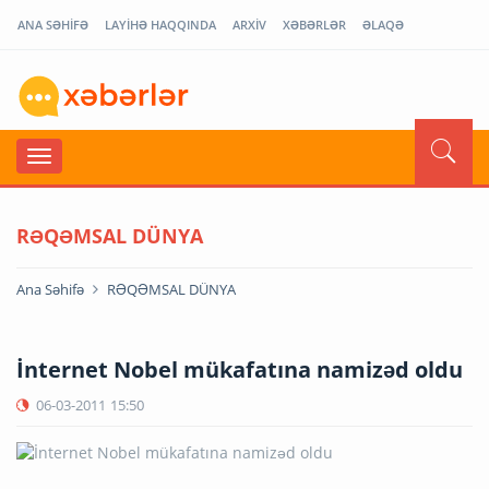
ANA SƏHİFƏ
LAYİHƏ HAQQINDA
ARXİV
XƏBƏRLƏR
ƏLAQƏ
RƏQƏMSAL DÜNYA
Ana Səhifə
RƏQƏMSAL DÜNYA
İnternet Nobel mükafatına namizəd oldu
06-03-2011
15:50