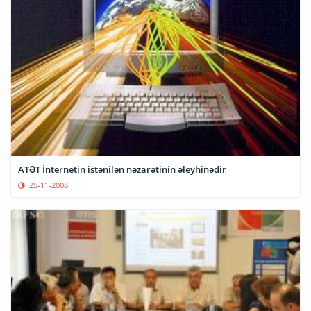
ATƏT İnternetin istənilən nəzarətinin əleyhinədir
25-11-2008