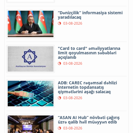
“Dənizçilik” informasiya sistemi
yaradılacaq
03-08-2026
"Card to card" əməliyyatlarına
limit qoyulmasının səbəbləri
açıqlanıb
03-08-2026
ADB: CAREC rəqəmsal dəhlizi
internetin topdansatış
qiymətlərini aşağı salacaq
03-08-2026
“ASAN AI Hub” növbəti çağırış
üzrə qalib həll müəyyən edib
03-08-2026