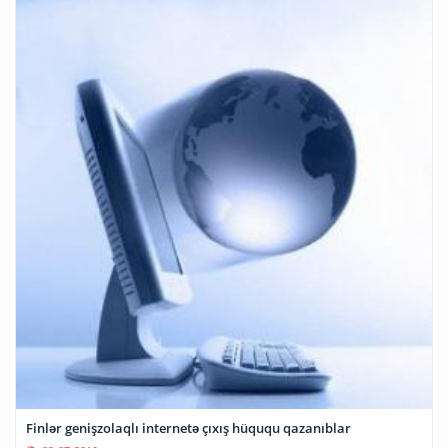
Finlər genişzolaqlı internetə çıxış hüququ qazanıblar