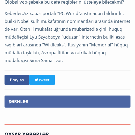
Qlobal veb-şəbəkə bu dəfə rəqiblərini üstələyə biləcəkmi?
Xeberler.Az xəbər portalı "PC World"a istinadən bildirir ki,
builki Nobel sülh mükafatının nominantları arasında internet
də var. Ötən il mükafat uğrunda mübarizədlə çinli hüquq
müdafiəçisi Lyu Szyabaoya "uduzan" internetin builki əsas
rəqibləri arasında "Wikileaks", Rusiyanın "Memorial" hüquq-
müdafiə təşkilatı, Avropa İttifaq və afrikalı hüquq
müdafiəçisi Sima Samar var.
Paylaş
Tweet
ŞƏRHLƏR
OXŞAR XƏBƏRLƏR