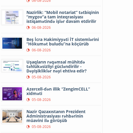
06-08-2026
Nazirlik: “Mobil notariat” tətbiqinin
“mygov”a tam inteqrasiyası
istiqamətində işlər davam etdirilir
06-08-2026
Beş İcra Hakimiyyəti İT sistemlərini
“Hökumət buludu”na köçürüb
06-08-2026
Uşaqların rəqəmsal mühitdə
təhlükəsizliyi gücləndirilir -
Dəyişikliklər nəyi ehtiva edir?
05-08-2026
Azercell-dən illik “ZengimCELL”
xidməti
05-08-2026
Nazir Qazaxıstanın Prezident
Administrasiyası rəhbərinin
müavini ilə görüşüb
05-08-2026