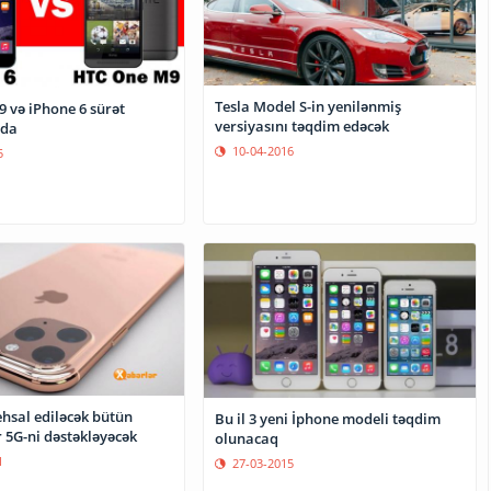
Tesla Model S-in yenilənmiş
 və iPhone 6 sürət
versiyasını təqdim edəcək
nda
10-04-2016
5
tehsal ediləcək bütün
Bu il 3 yeni İphone modeli təqdim
 5G-ni dəstəkləyəcək
olunacaq
1
27-03-2015