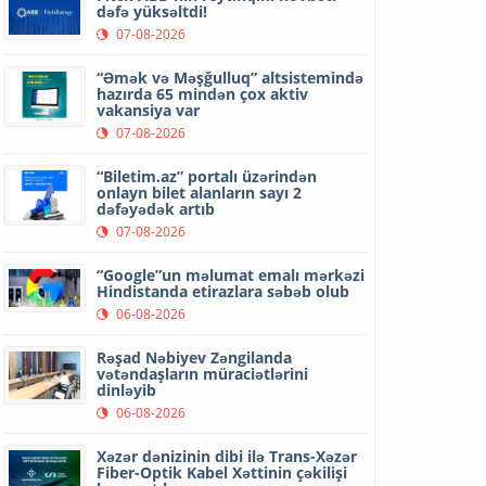
dəfə yüksəltdi!
07-08-2026
“Əmək və Məşğulluq” altsistemində
hazırda 65 mindən çox aktiv
vakansiya var
07-08-2026
“Biletim.az” portalı üzərindən
onlayn bilet alanların sayı 2
dəfəyədək artıb
07-08-2026
“Google”un məlumat emalı mərkəzi
Hindistanda etirazlara səbəb olub
06-08-2026
Rəşad Nəbiyev Zəngilanda
vətəndaşların müraciətlərini
dinləyib
06-08-2026
Xəzər dənizinin dibi ilə Trans-Xəzər
Fiber-Optik Kabel Xəttinin çəkilişi