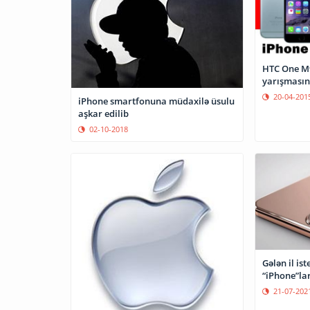
HTC One M9
yarışması
20-04-201
iPhone smartfonuna müdaxilə üsulu
aşkar edilib
02-10-2018
Gələn il is
“iPhone”lar
21-07-202