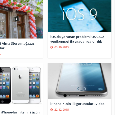
iOS-da yaranan problem iOS 9.0.2
yenilənməsi ilə aradan qaldırılıb
i Alma Store mağazası
01-10-2015
olar
6
iPhone 7 -nin ilk görüntüləri-Video
22-12-2015
 iPhone-ların təmiri üçün