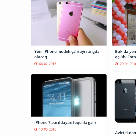
Yeni iPhone modeli çəhrayı rəngdə
Bakıda yen
olacaq
açılıb- Fot
08-02-2016
20-04-201
iPhone 7 parıldayan loqo ilə gəlir
13-05-2015
Avirtel-dən