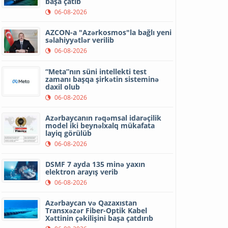
başa çatıb
06-08-2026
AZCON-a "Azərkosmos"la bağlı yeni
səlahiyyətlər verilib
06-08-2026
“Meta”nın süni intellekti test
zamanı başqa şirkətin sisteminə
daxil olub
06-08-2026
Azərbaycanın rəqəmsal idarəçilik
model iki beynəlxalq mükafata
layiq görülüb
06-08-2026
DSMF 7 ayda 135 minə yaxın
elektron arayış verib
06-08-2026
Azərbaycan və Qazaxıstan
Transxəzər Fiber-Optik Kabel
Xəttinin çəkilişini başa çatdırıb