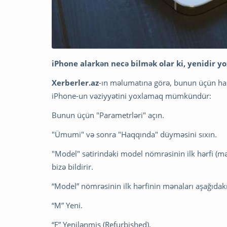
iPhone alarkən necə bilmək olar ki, yenidir yox
Xerberler.az
-ın məlumatına görə, bunun üçün han
iPhone-un vəziyyətini yoxlamaq mümkündür:
Bunun üçün "Parametrləri" açın.
"Ümumi" və sonra "Haqqında" düyməsini sıxın.
"Model" sətirindəki model nömrəsinin ilk hərfi (məs
bizə bildirir.
“Model” nömrəsinin ilk hərfinin mənaları aşağıdakı
“M” Yeni.
“F” Yenilənmiş (Refurbished).