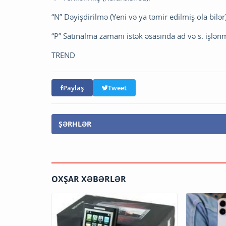
“N” Dəyişdirilmə (Yeni və ya təmir edilmiş ola bilər)
“P” Satınalma zamanı istək əsasında ad və s. işlənm
TREND
Paylaş
Tweet
ŞƏRHLƏR
OXŞAR XƏBƏRLƏR