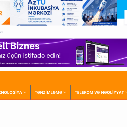
QƏ
XNOLOGİYA
TƏNZİMLƏMƏ
TELEKOM VƏ NƏQLİYYAT