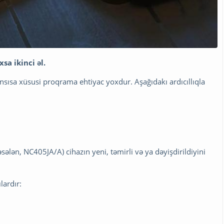
sa ikinci əl.
sısa xüsusi proqrama ehtiyac yoxdur. Aşağıdakı ardıcıllıqla
ələn, NC405JA/A) cihazın yeni, təmirli və ya dəyişdirildiyini
lardır: