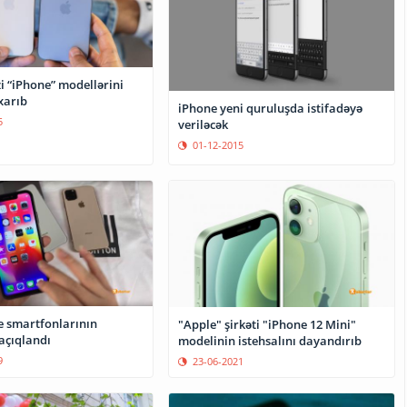
i “iPhone” modellərini
xarıb
iPhone yeni quruluşda istifadəyə
5
veriləcək
01-12-2015
e smartfonlarının
"Apple" şirkəti "iPhone 12 Mini"
açıqlandı
modelinin istehsalını dayandırıb
9
23-06-2021