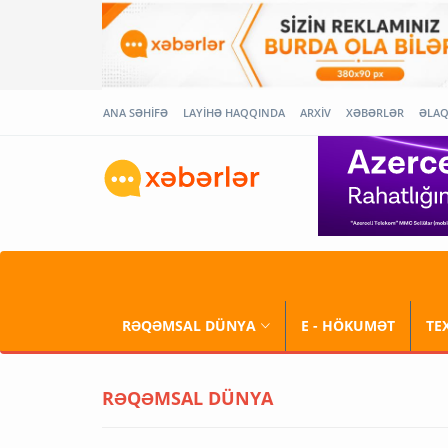
ANA SƏHİFƏ
LAYİHƏ HAQQINDA
ARXİV
XƏBƏRLƏR
ƏLA
RƏQƏMSAL DÜNYA
E - HÖKUMƏT
TE
RƏQƏMSAL DÜNYA