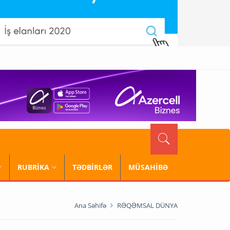
RUBRİKA
TƏDBİRLƏR
MÜSAHİBƏ
Ana Səhifə
RƏQƏMSAL DÜNYA