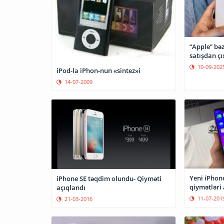
“Apple” bəz
satışdan çı
10-09-202
iPod-la iPhon-nun «sintez»i
14-07-2009
Yeni iPhon
iPhone SE təqdim olundu- Qiyməti
qiymətləri 
açıqlandı
11-07-201
21-03-2016