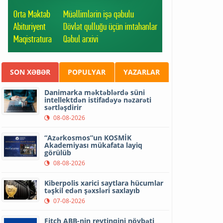
SON XƏBƏR
POPULYAR
YAZARLAR
Danimarka məktəblərdə süni
intellektdən istifadəyə nəzarəti
sərtləşdirir
08-08-2026
“Azərkosmos”un KOSMİK
Akademiyası mükafata layiq
görülüb
08-08-2026
Kiberpolis xarici saytlara hücumlar
təşkil edən şəxsləri saxlayıb
07-08-2026
Fitch ABB-nin reytinqini növbəti