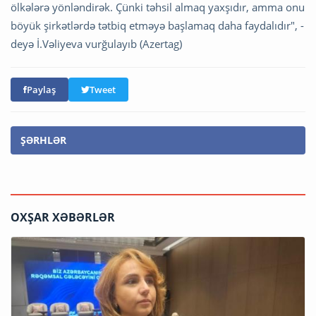
ölkələrə yönləndirək. Çünki təhsil almaq yaxşıdır, amma onu
böyük şirkətlərdə tətbiq etməyə başlamaq daha faydalıdır", -
deyə İ.Vəliyeva vurğulayıb (Azertag)
Paylaş
Tweet
ŞƏRHLƏR
OXŞAR XƏBƏRLƏR