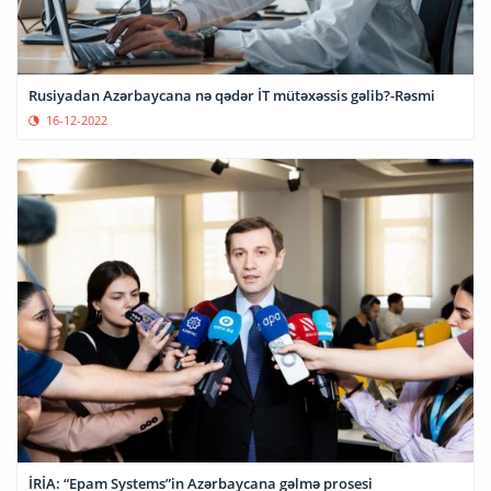
Rusiyadan Azərbaycana nə qədər İT mütəxəssis gəlib?-Rəsmi
16-12-2022
İRİA: “Epam Systems”in Azərbaycana gəlmə prosesi