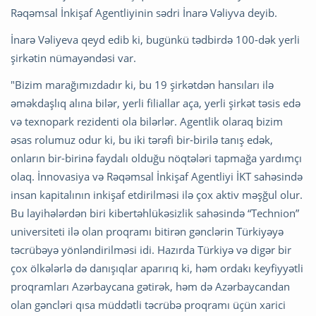
Rəqəmsal İnkişaf Agentliyinin sədri İnarə Vəliyva deyib.
İnarə Vəliyeva qeyd edib ki, bugünkü tədbirdə 100-dək yerli
şirkətin nümayəndəsi var.
"Bizim marağımızdadır ki, bu 19 şirkətdən hansıları ilə
əməkdaşlıq alına bilər, yerli filiallar aça, yerli şirkət təsis edə
və texnopark rezidenti ola bilərlər. Agentlik olaraq bizim
əsas rolumuz odur ki, bu iki tərəfi bir-birilə tanış edək,
onların bir-birinə faydalı olduğu nöqtələri tapmağa yardımçı
olaq. İnnovasiya və Rəqəmsal İnkişaf Agentliyi İKT sahəsində
insan kapitalının inkişaf etdirilməsi ilə çox aktiv məşğul olur.
Bu layihələrdən biri kibertəhlükəsizlik sahəsində “Technion”
universiteti ilə olan proqramı bitirən gənclərin Türkiyəyə
təcrübəyə yönləndirilməsi idi. Hazırda Türkiyə və digər bir
çox ölkələrlə də danışıqlar aparırıq ki, həm ordakı keyfiyyətli
proqramları Azərbaycana gətirək, həm də Azərbaycandan
olan gəncləri qısa müddətli təcrübə proqramı üçün xarici