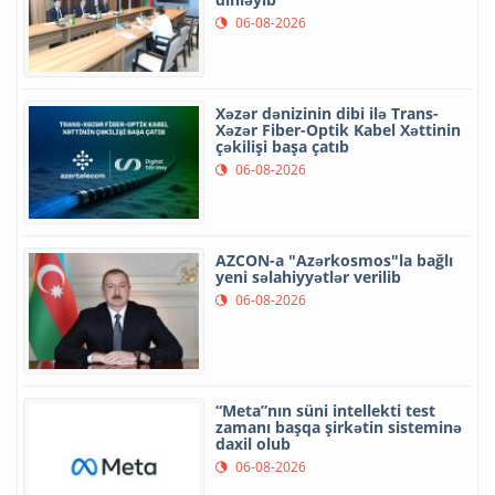
06-08-2026
Xəzər dənizinin dibi ilə Trans-
Xəzər Fiber-Optik Kabel Xəttinin
çəkilişi başa çatıb
06-08-2026
AZCON-a "Azərkosmos"la bağlı
yeni səlahiyyətlər verilib
06-08-2026
“Meta”nın süni intellekti test
zamanı başqa şirkətin sisteminə
daxil olub
06-08-2026