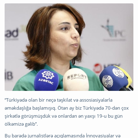
“Türkiyədə olan bir neçə təşkilat və assosiasiyalarla
əməkdaşlığa başlamışıq. Ötən ay biz Türkiyədə 70-dən çox
şirkətlə görüşmüşdük və onlardan ən yaxşı 19-u bu gün
ölkəmizə gəlib”.
Bu barədə jurnalistlərə açıqlamasında İnnovasiyalar və