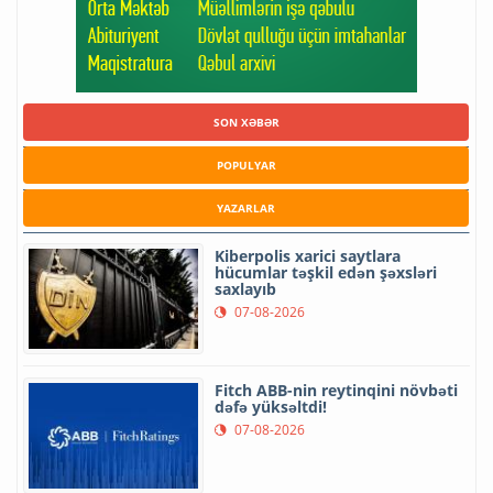
SON XƏBƏR
POPULYAR
YAZARLAR
Kiberpolis xarici saytlara
hücumlar təşkil edən şəxsləri
saxlayıb
07-08-2026
Fitch ABB-nin reytinqini növbəti
dəfə yüksəltdi!
07-08-2026