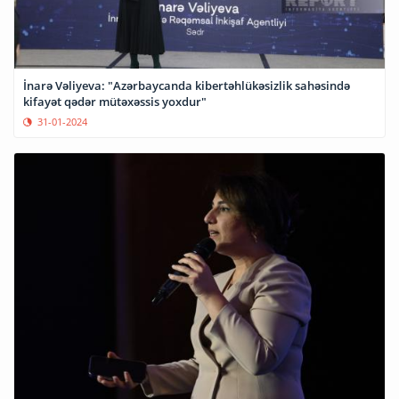
İnarə Vəliyeva: "Azərbaycanda kibertəhlükəsizlik sahəsində
kifayət qədər mütəxəssis yoxdur"
31-01-2024