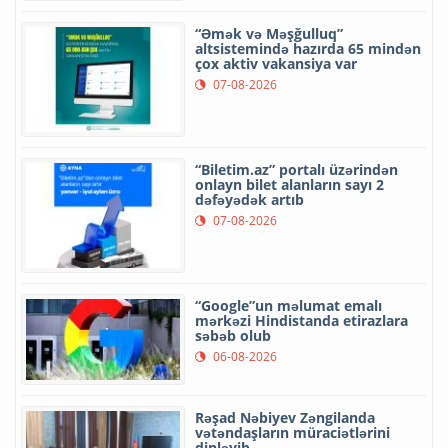
“Əmək və Məşğulluq”
altsistemində hazırda 65 mindən
çox aktiv vakansiya var
07-08-2026
“Biletim.az” portalı üzərindən
onlayn bilet alanların sayı 2
dəfəyədək artıb
07-08-2026
“Google”un məlumat emalı
mərkəzi Hindistanda etirazlara
səbəb olub
06-08-2026
Rəşad Nəbiyev Zəngilanda
vətəndaşların müraciətlərini
dinləyib