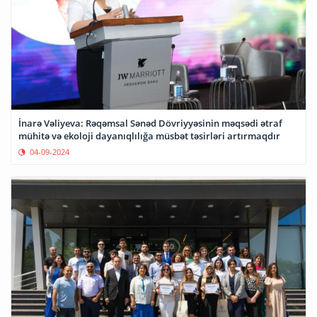
İnarə Vəliyeva: Rəqəmsal Sənəd Dövriyyəsinin məqsədi ətraf
mühitə və ekoloji dayanıqlılığa müsbət təsirləri artırmaqdır
04-09-2024