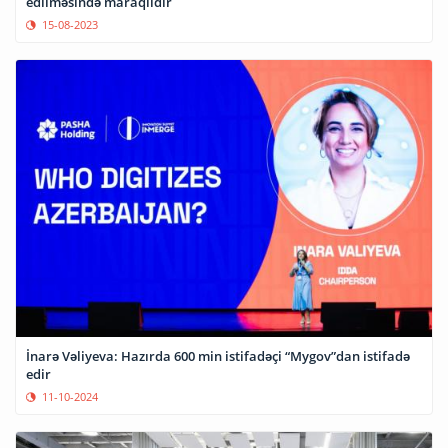
edilməsində maraqlıdır
15-08-2023
İnarə Vəliyeva: Hazırda 600 min istifadəçi “Mygov”dan istifadə
edir
11-10-2024