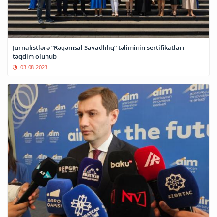
Jurnalıstlərə “Rəqəmsal Savadlılıq” təliminin sertifikatları
təqdim olunub
03-08-2023