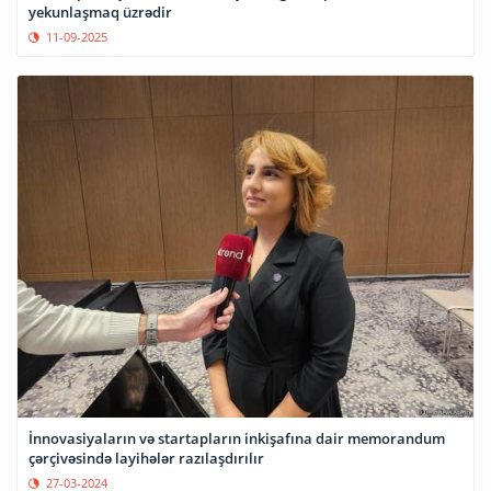
yekunlaşmaq üzrədir
11-09-2025
İnnovasiyaların və startapların inkişafına dair memorandum
çərçivəsində layihələr razılaşdırılır
27-03-2024