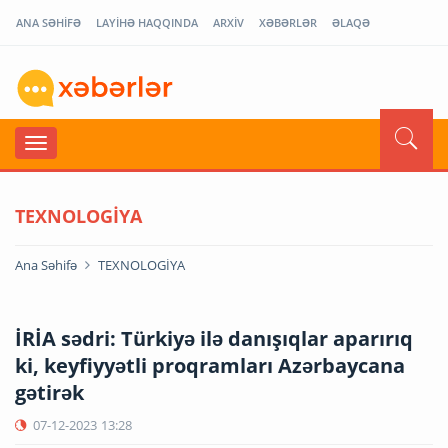
ANA SƏHİFƏ
LAYİHƏ HAQQINDA
ARXİV
XƏBƏRLƏR
ƏLAQƏ
TEXNOLOGİYA
Ana Səhifə
TEXNOLOGİYA
İRİA sədri: Türkiyə ilə danışıqlar aparırıq
ki, keyfiyyətli proqramları Azərbaycana
gətirək
07-12-2023
13:28