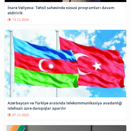
İnarə Vəliyeva: Təhsil sahəsində xüsusi proqramları davam
etdiririk
13-12-2024
Azərbaycan və Türkiyə arasında telekommunikasiya avadanlığı
istehsalı üzrə danışıqlar aparılır
07-12-2023