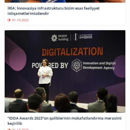
İRİA: İnnovasiya infrastrukturu bizim əsas fəaliyyət
istiqamətlərimizdəndir
01-10-2025
“IDDA Awards 2023”ün qaliblərinin mükafatlandırma mərasimi
keçirilib
01-12-2023