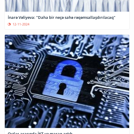
İnarə Vəliyeva: "Daha bir neçə sahə rəqəmsallaşdırılacaq"
12-11-2024
Qızlar arasında İKT-yə maraq artıb