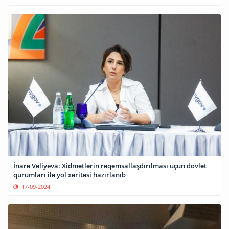
İnarə Vəliyeva: Xidmətlərin rəqəmsallaşdırılması üçün dövlət
qurumları ilə yol xəritəsi hazırlanıb
17-09-2024