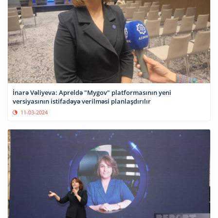
İnarə Vəliyeva: Apreldə "Mygov" platformasının yeni
versiyasının istifadəyə verilməsi planlaşdırılır
11-03-2024