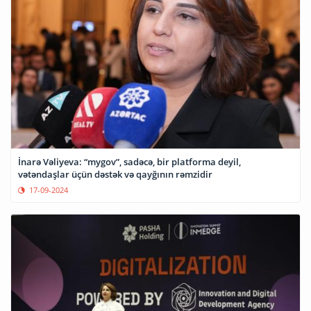
İnarə Vəliyeva: “mygov”, sadəcə, bir platforma deyil,
vətəndaşlar üçün dəstək və qayğının rəmzidir
17-09-2024