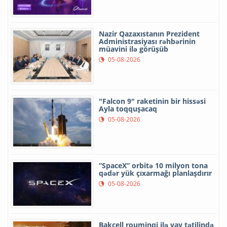
Nazir Qazaxıstanın Prezident
Administrasiyası rəhbərinin
müavini ilə görüşüb
05-08-2026
"Falcon 9" raketinin bir hissəsi
Ayla toqquşacaq
05-08-2026
“SpaceX” orbitə 10 milyon tona
qədər yük çıxarmağı planlaşdırır
05-08-2026
Bakcell rouminqi ilə yay tətilində