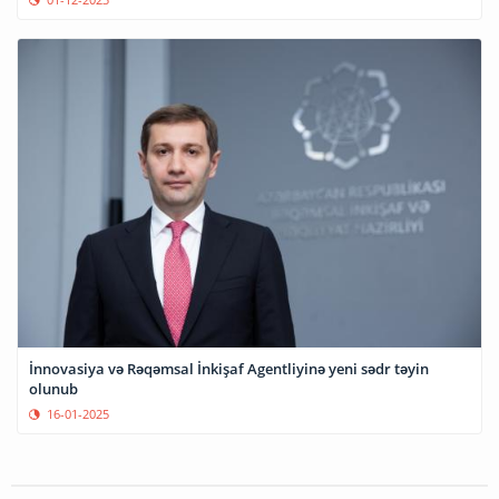
İnnovasiya və Rəqəmsal İnkişaf Agentliyinə yeni sədr təyin
olunub
16-01-2025