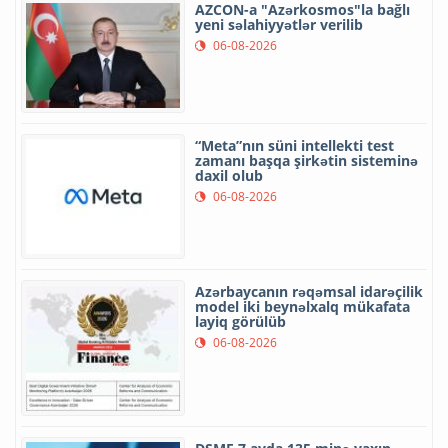
AZCON-a "Azərkosmos"la bağlı
yeni səlahiyyətlər verilib
06-08-2026
“Meta”nın süni intellekti test
zamanı başqa şirkətin sisteminə
daxil olub
06-08-2026
Azərbaycanın rəqəmsal idarəçilik
model iki beynəlxalq mükafata
layiq görülüb
06-08-2026