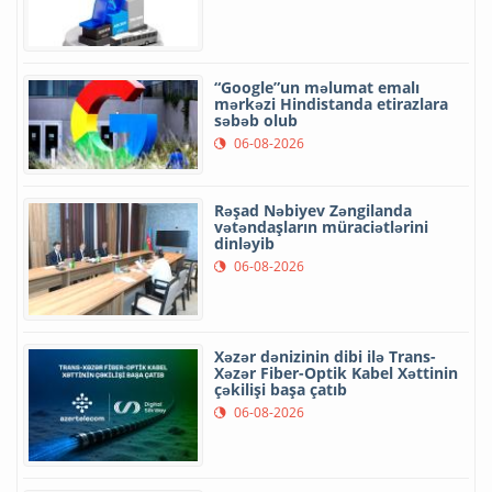
“Google”un məlumat emalı
mərkəzi Hindistanda etirazlara
səbəb olub
06-08-2026
Rəşad Nəbiyev Zəngilanda
vətəndaşların müraciətlərini
dinləyib
06-08-2026
Xəzər dənizinin dibi ilə Trans-
Xəzər Fiber-Optik Kabel Xəttinin
çəkilişi başa çatıb
06-08-2026