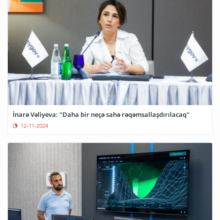
İnarə Vəliyeva: "Daha bir neçə sahə rəqəmsallaşdırılacaq"
12-11-2024