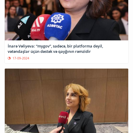
İnarə Vəliyeva: “mygov”, sadəcə, bir platforma deyil,
vətəndaşlar üçün dəstək və qayğının rəmzidir
17-09-2024