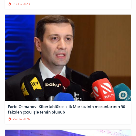
19-12-2023
Fərid Osmanov: Kibertəhlükəsizlik Mərkəzinin məzunlarının 90
faizdən çoxu işlə təmin olunub
22-07-2026