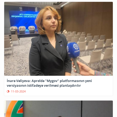
İnarə Vəliyeva: Apreldə "Mygov" platformasının yeni
versiyasının istifadəyə verilməsi planlaşdırılır
11-03-2024