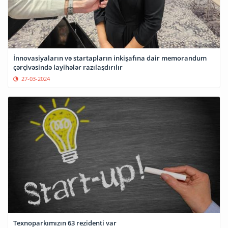
İnnovasiyaların və startapların inkişafına dair memorandum
çərçivəsində layihələr razılaşdırılır
27-03-2024
Texnoparkımızın 63 rezidenti var