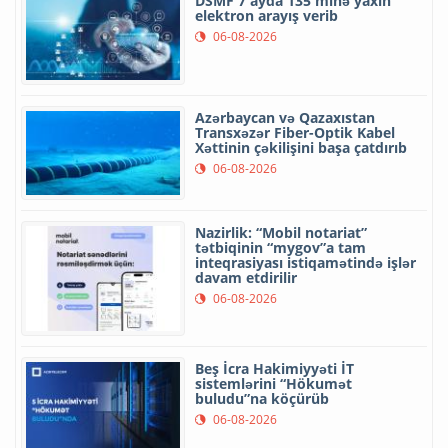
DSMF 7 ayda 135 minə yaxın
elektron arayış verib
06-08-2026
Azərbaycan və Qazaxıstan
Transxəzər Fiber-Optik Kabel
Xəttinin çəkilişini başa çatdırıb
06-08-2026
Nazirlik: “Mobil notariat”
tətbiqinin “mygov”a tam
inteqrasiyası istiqamətində işlər
davam etdirilir
06-08-2026
Beş İcra Hakimiyyəti İT
sistemlərini “Hökumət
buludu”na köçürüb
06-08-2026