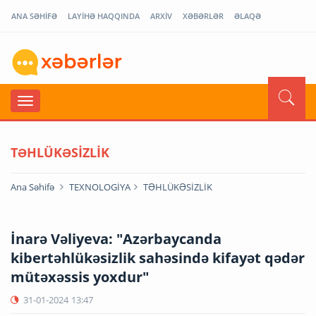
ANA SƏHİFƏ
LAYİHƏ HAQQINDA
ARXİV
XƏBƏRLƏR
ƏLAQƏ
TƏHLÜKƏSİZLİK
Ana Səhifə
TEXNOLOGİYA
TƏHLÜKƏSİZLİK
İnarə Vəliyeva: "Azərbaycanda
kibertəhlükəsizlik sahəsində kifayət qədər
mütəxəssis yoxdur"
31-01-2024
13:47