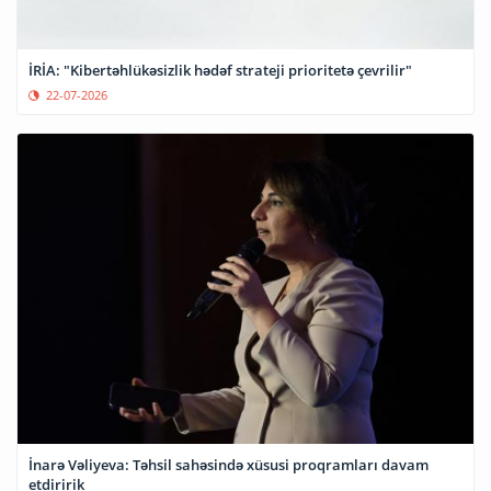
İRİA: "Kibertəhlükəsizlik hədəf strateji prioritetə çevrilir"
22-07-2026
İnarə Vəliyeva: Təhsil sahəsində xüsusi proqramları davam
etdiririk