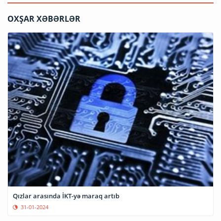
OXŞAR XƏBƏRLƏR
Qızlar arasında İKT-yə maraq artıb
31-01-2024