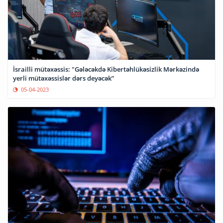
İsrailli mütəxəssis: "Gələcəkdə Kibertəhlükəsizlik Mərkəzində
yerli mütəxəssislər dərs deyəcək”
05-04-2023