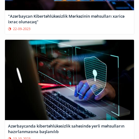
"Azərbaycan Kibertəhlükəsizlik Mərkəzinin məhsulları xaricə
ixrac olunacaq"
22-09-2023
Azərbaycanda kibertəhlükəsizlik sahəsində yerli məhsulların
hazırlanmasına başlanılıb
13-10-2023