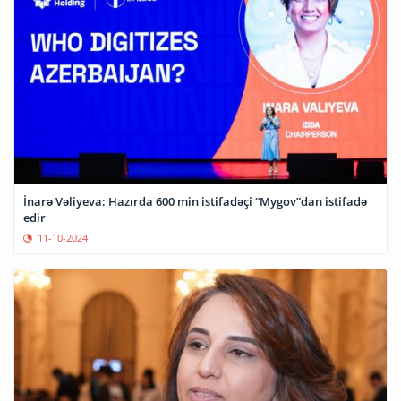
İnarə Vəliyeva: Hazırda 600 min istifadəçi “Mygov”dan istifadə
edir
11-10-2024