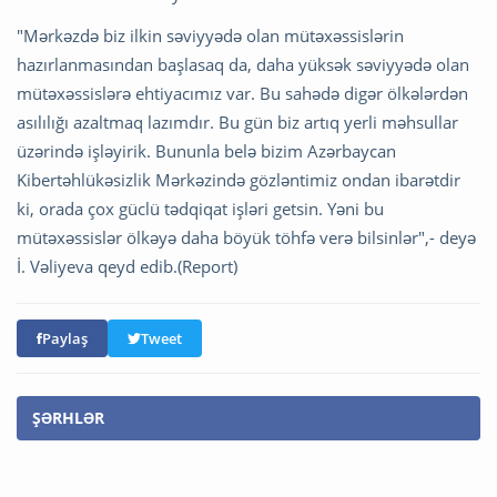
"Mərkəzdə biz ilkin səviyyədə olan mütəxəssislərin
hazırlanmasından başlasaq da, daha yüksək səviyyədə olan
mütəxəssislərə ehtiyacımız var. Bu sahədə digər ölkələrdən
asılılığı azaltmaq lazımdır. Bu gün biz artıq yerli məhsullar
üzərində işləyirik. Bununla belə bizim Azərbaycan
Kibertəhlükəsizlik Mərkəzində gözləntimiz ondan ibarətdir
ki, orada çox güclü tədqiqat işləri getsin. Yəni bu
mütəxəssislər ölkəyə daha böyük töhfə verə bilsinlər",- deyə
İ. Vəliyeva qeyd edib.(Report)
Paylaş
Tweet
ŞƏRHLƏR