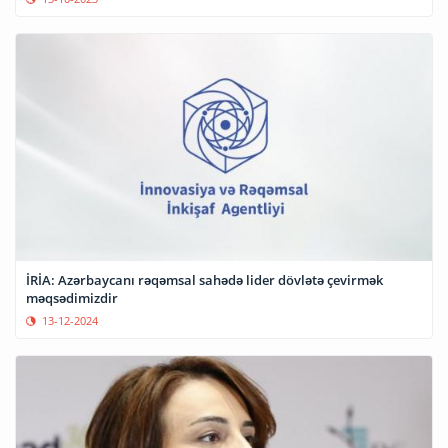
İRİA: Azərbaycanı rəqəmsal sahədə lider dövlətə çevirmək
məqsədimizdir
13-12-2024