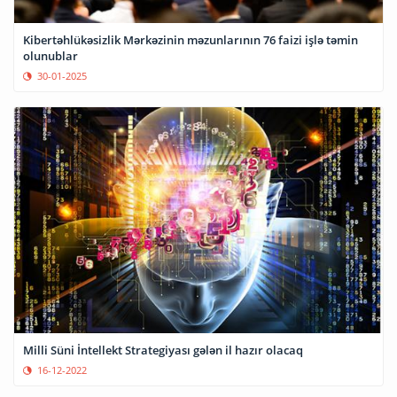
Kibertəhlükəsizlik Mərkəzinin məzunlarının 76 faizi işlə təmin
olunublar
30-01-2025
Milli Süni İntellekt Strategiyası gələn il hazır olacaq
16-12-2022