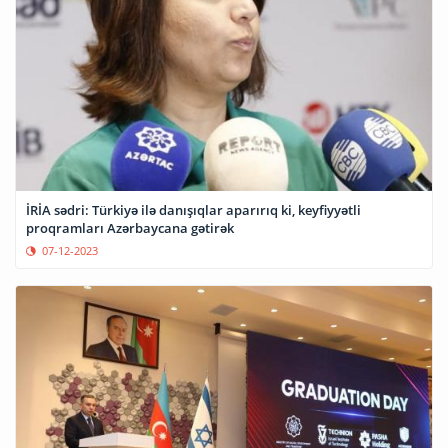
İRİA sədri: Türkiyə ilə danışıqlar aparırıq ki, keyfiyyətli
proqramları Azərbaycana gətirək
07-12-2023