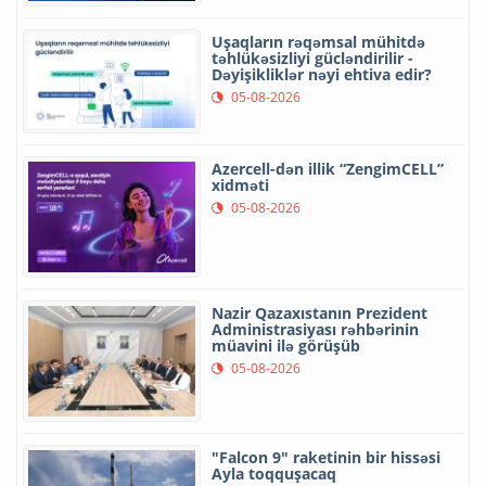
Uşaqların rəqəmsal mühitdə
təhlükəsizliyi gücləndirilir -
Dəyişikliklər nəyi ehtiva edir?
05-08-2026
Azercell-dən illik “ZengimCELL”
xidməti
05-08-2026
Nazir Qazaxıstanın Prezident
Administrasiyası rəhbərinin
müavini ilə görüşüb
05-08-2026
"Falcon 9" raketinin bir hissəsi
Ayla toqquşacaq