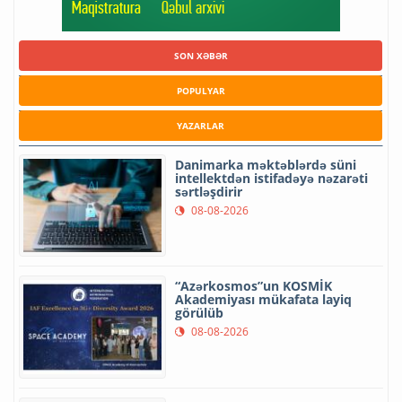
SON XƏBƏR
POPULYAR
YAZARLAR
Danimarka məktəblərdə süni
intellektdən istifadəyə nəzarəti
sərtləşdirir
08-08-2026
“Azərkosmos”un KOSMİK
Akademiyası mükafata layiq
görülüb
08-08-2026