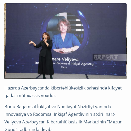
Hazırda Azərbaycanda kibertəhlükəsizlik sahəsində kifayət
qədər mütəxəssis yoxdur.
Bunu Rəqəmsal İnkişaf və Nəqliyyat Nazirliyi yanında
İnnovasiya və Rəqəmsal İnkişaf Agentliyinin sədri İnarə
Vəliyeva Azərbaycan Kibertəhlükəsizlik Mərkəzinin "Məzun
Günü" tədbirində deyib.