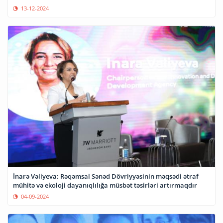
13-12-2024
İnarə Vəliyeva: Rəqəmsal Sənəd Dövriyyəsinin məqsədi ətraf
mühitə və ekoloji dayanıqlılığa müsbət təsirləri artırmaqdır
04-09-2024