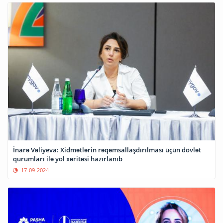
İnarə Vəliyeva: Xidmətlərin rəqəmsallaşdırılması üçün dövlət
qurumları ilə yol xəritəsi hazırlanıb
17-09-2024