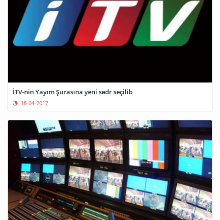
İTV-nin Yayım Şurasına yeni sədr seçilib
18-04-2017