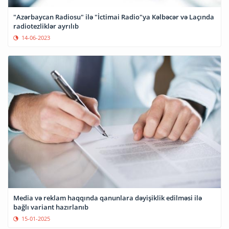
"Azərbaycan Radiosu" ilə "İctimai Radio"ya Kəlbəcər və Laçında
radiotezliklər ayrılıb
14-06-2023
Media və reklam haqqında qanunlara dəyişiklik edilməsi ilə
bağlı variant hazırlanıb
15-01-2025