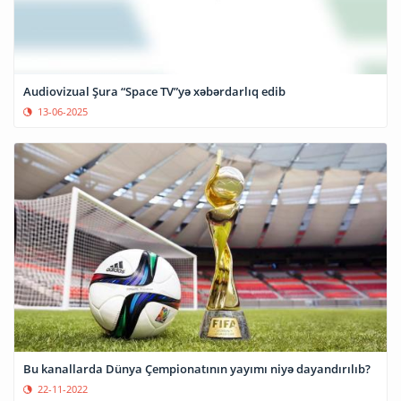
Audiovizual Şura “Space TV”yə xəbərdarlıq edib
13-06-2025
Bu kanallarda Dünya Çempionatının yayımı niyə dayandırılıb?
22-11-2022