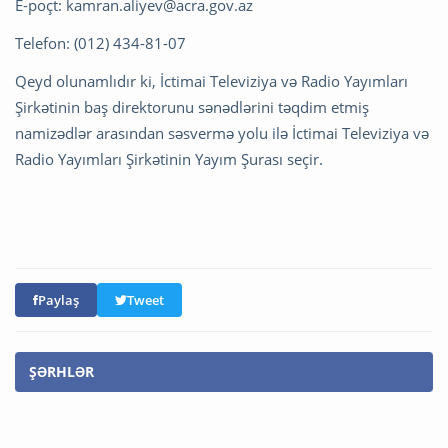
E-poçt:
kamran.aliyev@acra.gov.az
Telefon: (012) 434-81-07
Qeyd olunamlıdır ki, İctimai Televiziya və Radio Yayımları
Şirkətinin baş direktorunu sənədlərini təqdim etmiş
namizədlər arasından səsvermə yolu ilə İctimai Televiziya və
Radio Yayımları Şirkətinin Yayım Şurası seçir.
Paylaş
Tweet
ŞƏRHLƏR