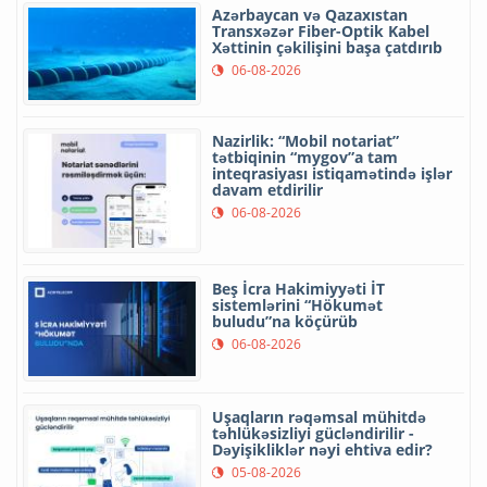
Azərbaycan və Qazaxıstan
Transxəzər Fiber-Optik Kabel
Xəttinin çəkilişini başa çatdırıb
06-08-2026
Nazirlik: “Mobil notariat”
tətbiqinin “mygov”a tam
inteqrasiyası istiqamətində işlər
davam etdirilir
06-08-2026
Beş İcra Hakimiyyəti İT
sistemlərini “Hökumət
buludu”na köçürüb
06-08-2026
Uşaqların rəqəmsal mühitdə
təhlükəsizliyi gücləndirilir -
Dəyişikliklər nəyi ehtiva edir?
05-08-2026