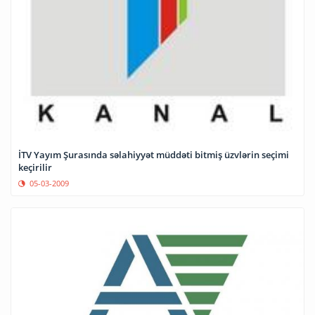
İTV Yayım Şurasında səlahiyyət müddəti bitmiş üzvlərin seçimi
keçirilir
05-03-2009