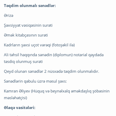
Təqdim olunmalı sənədlər:
Ərizə
Şəxsiyyət vəsiqəsinin surəti
Əmək kitabçasının surəti
Kadrların şəxsi uçot vərəqi (fotoşəkil ilə)
Ali təhsil haqqında sənədin (diplomun) notarial qaydada
təsdiq olunmuş surəti
Qeyd olunan sənədlər 2 nüsxədə təqdim olunmalıdır.
Sənədlərin qəbulu üzrə məsul şəxs:
Kamran Əliyev (Hüquq və beynəlxalq əməkdaşlıq şöbəsinin
məsləhətçisi)
Əlaqə vasitələri: