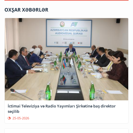
OXŞAR XƏBƏRLƏR
İctimai Televiziya və Radio Yayımları Şirkətinə baş direktor
seçilib
25-05-2026