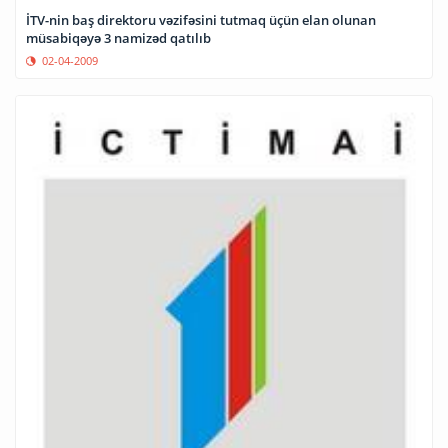
İTV-nin baş direktoru vəzifəsini tutmaq üçün elan olunan
müsabiqəyə 3 namizəd qatılıb
02-04-2009