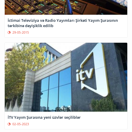
İctimai Televiziya və Radio Yayımları Şirkəti Yayım Şurasının
tərkibinə dəyişiklik edilib
29-05-2015
İTV Yayım Şurasına yeni üzvlər seçiliblər
02-05-2023