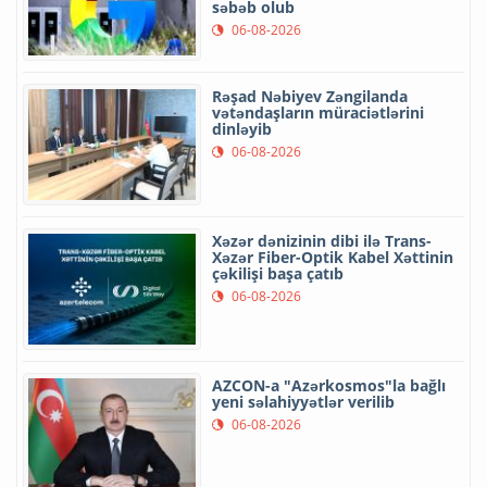
səbəb olub
06-08-2026
Rəşad Nəbiyev Zəngilanda
vətəndaşların müraciətlərini
dinləyib
06-08-2026
Xəzər dənizinin dibi ilə Trans-
Xəzər Fiber-Optik Kabel Xəttinin
çəkilişi başa çatıb
06-08-2026
AZCON-a "Azərkosmos"la bağlı
yeni səlahiyyətlər verilib
06-08-2026