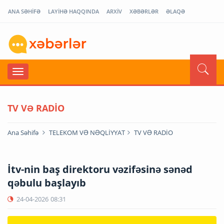
ANA SƏHİFƏ
LAYİHƏ HAQQINDA
ARXİV
XƏBƏRLƏR
ƏLAQƏ
TV VƏ RADİO
Ana Səhifə
TELEKOM VƏ NƏQLİYYAT
TV VƏ RADİO
İtv-nin baş direktoru vəzifəsinə sənəd
qəbulu başlayıb
24-04-2026
08:31