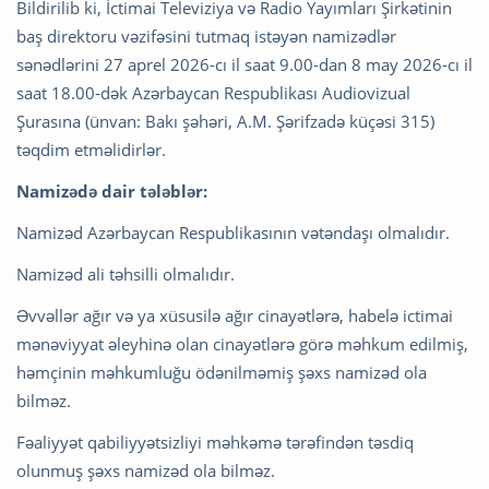
Bildirilib ki, İctimai Televiziya və Radio Yayımları Şirkətinin
baş direktoru vəzifəsini tutmaq istəyən namizədlər
sənədlərini 27 aprel 2026-cı il saat 9.00-dan 8 may 2026-cı il
saat 18.00-dək Azərbaycan Respublikası Audiovizual
Şurasına (ünvan: Bakı şəhəri, A.M. Şərifzadə küçəsi 315)
təqdim etməlidirlər.
Namizədə dair tələblər:
Namizəd Azərbaycan Respublikasının vətəndaşı olmalıdır.
Namizəd ali təhsilli olmalıdır.
Əvvəllər ağır və ya xüsusilə ağır cinayətlərə, habelə ictimai
mənəviyyat əleyhinə olan cinayətlərə görə məhkum edilmiş,
həmçinin məhkumluğu ödənil­məmiş şəxs namizəd ola
bilməz.
Fəaliyyət qabiliyyətsizliyi məhkəmə tərəfindən təsdiq
olunmuş şəxs namizəd ola bilməz.