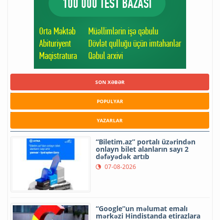
SON XƏBƏR
POPULYAR
YAZARLAR
“Biletim.az” portalı üzərindən
onlayn bilet alanların sayı 2
dəfəyədək artıb
07-08-2026
“Google”un məlumat emalı
mərkəzi Hindistanda etirazlara