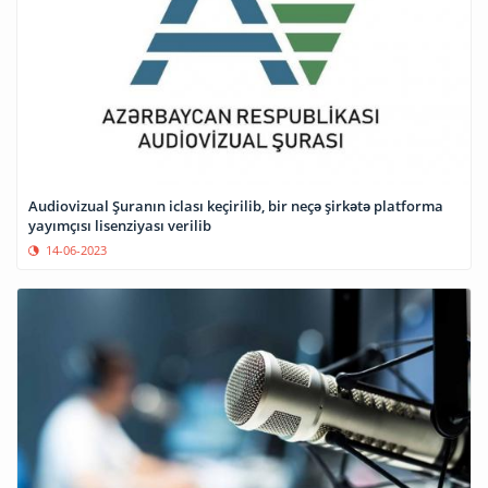
Audiovizual Şuranın iclası keçirilib, bir neçə şirkətə platforma
yayımçısı lisenziyası verilib
14-06-2023