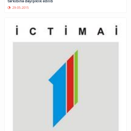
tərkibinə dəyişiklik edilib
29-05-2015