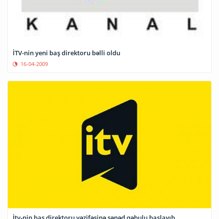
İTV-nin yeni baş direktoru bəlli oldu
16-04-2009
İtv-nin baş direktoru vəzifəsinə sənəd qəbulu başlayıb