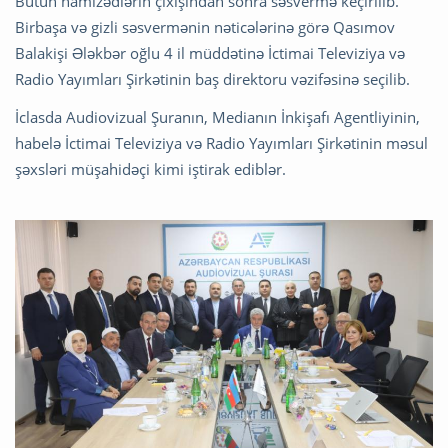
Bütün namizədlərin çıxışından sonra səsvermə keçirilib.
Birbaşa və gizli səsvermənin nəticələrinə görə Qasımov
Balakişi Ələkbər oğlu 4 il müddətinə İctimai Televiziya və
Radio Yayımları Şirkətinin baş direktoru vəzifəsinə seçilib.
İclasda Audiovizual Şuranın, Medianın İnkişafı Agentliyinin,
habelə İctimai Televiziya və Radio Yayımları Şirkətinin məsul
şəxsləri müşahidəçi kimi iştirak ediblər.