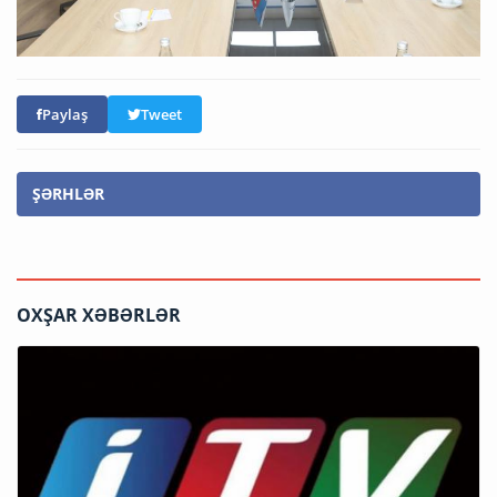
Paylaş
Tweet
ŞƏRHLƏR
OXŞAR XƏBƏRLƏR