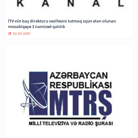
İTV-nin baş direktoru vəzifəsini tutmaq üçün elan olunan
müsabiqəyə 3 namizəd qatılıb
02-04-2009