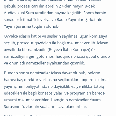
qəbulu prosesi cari ilin aprelin 27-dən mayın 8-dək
Audiovizual Şura tərəfindən həyata keçirilib. Sonra həmin
sənədlər İctimai Televiziya və Radio Yayımları Şirkətinin
Yayım Şurasına təqdim olunub.
Əvvəlcə iclasın katibi və səslərin sayılması üçün komissiya
seçilib, prosedur qaydaları ilə bağlı məlumat verilib. İclasın
əvvəlində bir namizədin (Əliyeva İlahə Xudu qızı) öz
namizədliyini geri götürməsi haqqında ərizəsi qəbul olunub
və onun adı namizədlər siyahısından çıxarılıb.
Bundan sonra namizədlər iclasa dəvət olunub, onların
hamısı baş direktor vəzifəsinə seçiləcəkləri təqdirdə ictimai
yayımçının fəaliyyətində nə dəyişiklik və yeniliklər tətbiq
edəcəkləri ilə bağlı konsepsiyaları və proqramları barədə
ümumi məlumat veriblər. Həmçinin namizədlər Yayım
Şurasının üzvlərinin suallarını cavablandırıblar.