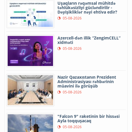
Uşaqların rəqəmsal mühitdə
təhlükəsizliyi gücləndirilir -
Dəyişikliklər nəyi ehtiva edir?
05-08-2026
Azercell-dən illik “ZengimCELL”
xidməti
05-08-2026
Nazir Qazaxıstanın Prezident
Administrasiyası rəhbərinin
müavini ilə görüşüb
05-08-2026
"Falcon 9" raketinin bir hissəsi
Ayla toqquşacaq
05-08-2026