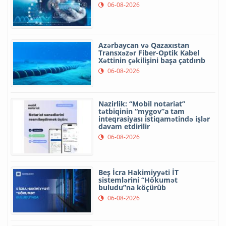
06-08-2026
Azərbaycan və Qazaxıstan
Transxəzər Fiber-Optik Kabel
Xəttinin çəkilişini başa çatdırıb
06-08-2026
Nazirlik: “Mobil notariat”
tətbiqinin “mygov”a tam
inteqrasiyası istiqamətində işlər
davam etdirilir
06-08-2026
Beş İcra Hakimiyyəti İT
sistemlərini “Hökumət
buludu”na köçürüb
06-08-2026