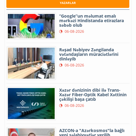
YAZARLAR
“Google”un məlumat emalı
mərkəzi Hindistanda etirazlara
səbəb olub
06-08-2026
Rəşad Nəbiyev Zəngilanda
vətəndaşların müraciətlərini
dinləyib
06-08-2026
Xəzər dənizinin dibi ilə Trans-
Xəzər Fiber-Optik Kabel Xəttinin
çəkilişi başa çatıb
06-08-2026
AZCON-a "Azərkosmos"la bağlı
yeni səlahiyyətlər verilib