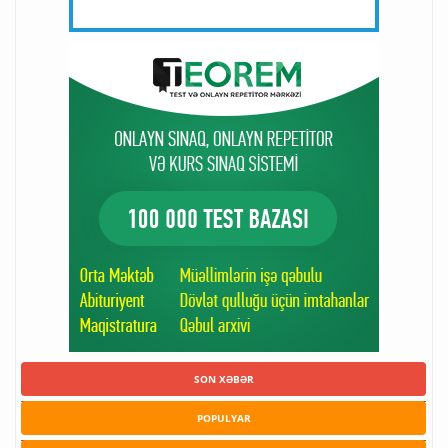
SON XƏBƏR
POPULYAR