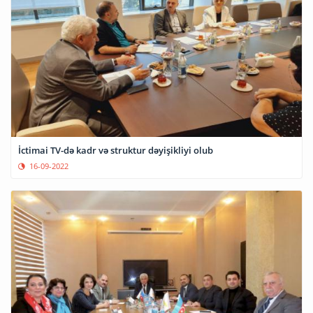
İctimai TV-də kadr və struktur dəyişikliyi olub
16-09-2022