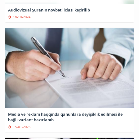
Audiovizual Şuranın növbəti iclası keçirilib
18-10-2024
Media və reklam haqqında qanunlara dəyişiklik edilməsi ilə
bağlı variant hazırlanıb
15-01-2025