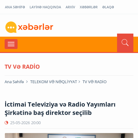
ANA SƏHİFƏ
LAYİHƏ HAQQINDA
ARXİV
XƏBƏRLƏR
ƏLAQƏ
TV VƏ RADİO
Ana Səhifə
TELEKOM VƏ NƏQLİYYAT
TV VƏ RADİO
İctimai Televiziya və Radio Yayımları
Şirkətinə baş direktor seçilib
25-05-2026
20:00