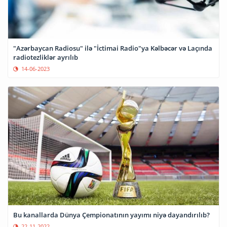
"Azərbaycan Radiosu" ilə "İctimai Radio"ya Kəlbəcər və Laçında
radiotezliklər ayrılıb
14-06-2023
Bu kanallarda Dünya Çempionatının yayımı niyə dayandırılıb?
22-11-2022