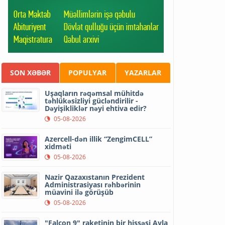
SON XƏBƏR
POPULYAR
YAZARLAR
Uşaqların rəqəmsal mühitdə
təhlükəsizliyi gücləndirilir -
Dəyişikliklər nəyi ehtiva edir?
05-08-2026
Azercell-dən illik “ZengimCELL”
xidməti
05-08-2026
Nazir Qazaxıstanın Prezident
Administrasiyası rəhbərinin
müavini ilə görüşüb
05-08-2026
"Falcon 9" raketinin bir hissəsi Ayla