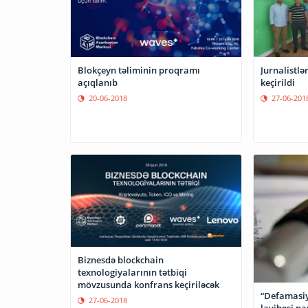
Blokçeyn təliminin proqramı
Jurnalistlə
açıqlanıb
keçirildi
20-06-2018
27-06-201
Biznesdə blockchain
texnologiyalarının tətbiqi
mövzusunda konfrans keçiriləcək
“Defamasi
27-06-2018
layihəsi p