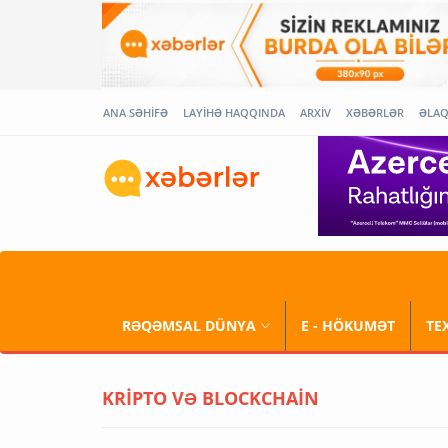
ANA SƏHİFƏ
LAYİHƏ HAQQINDA
ARXİV
XƏBƏRLƏR
ƏLA
RƏQƏMSAL DÜNYA
E - HÖKUMƏT
TE
KRİPTO VƏ BLOCKCHAİN