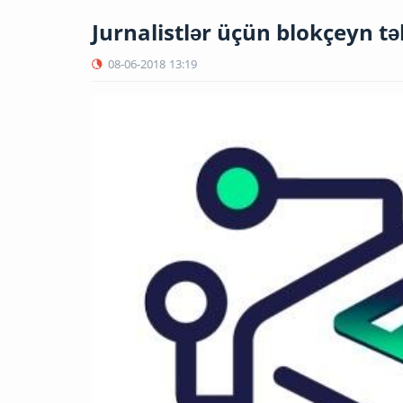
Jurnalistlər üçün blokçeyn təl
08-06-2018
13:19