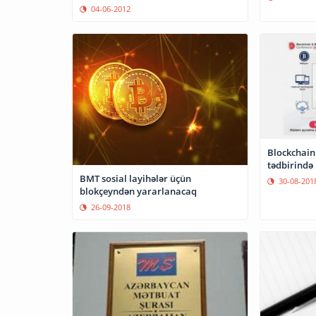
04-06-2012
Blockchain
tədbirində
BMT sosial layihələr üçün
30-08-201
blokçeyndən yararlanacaq
26-09-2018