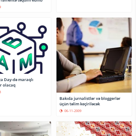
9
zza Day-də maraqlı
r olacaq
8
Bakıda jurnalistlər və bloggerlər
üçün təlim keçiriləcək
06-11-2009