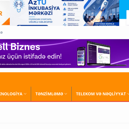
QƏ
XNOLOGİYA
TƏNZİMLƏMƏ
TELEKOM VƏ NƏQLİYYAT