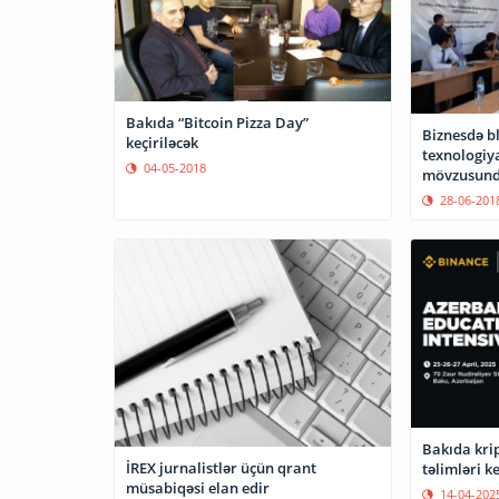
Bakıda “Bitcoin Pizza Day”
Biznesdə b
keçiriləcək
texnologiya
04-05-2018
mövzusunda
28-06-201
Bakıda kri
İREX jurnalistlər üçün qrant
təlimləri ke
müsabiqəsi elan edir
14-04-202