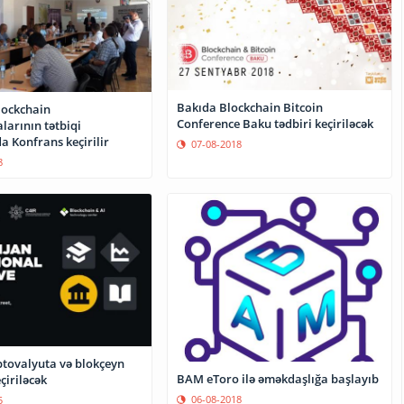
Bakıda Blockchain Bitcoin
lockchain
Conference Baku tədbiri keçiriləcək
larının tətbiqi
 Konfrans keçirilir
07-08-2018
8
ptovalyuta və blokçeyn
BAM eToro ilə əməkdaşlığa başlayıb
çiriləcək
06-08-2018
5