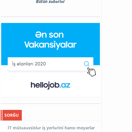
Bütün xəbərlər
SORĞU
İT mütəxəssislər iş yerlərini hansı meyarlar