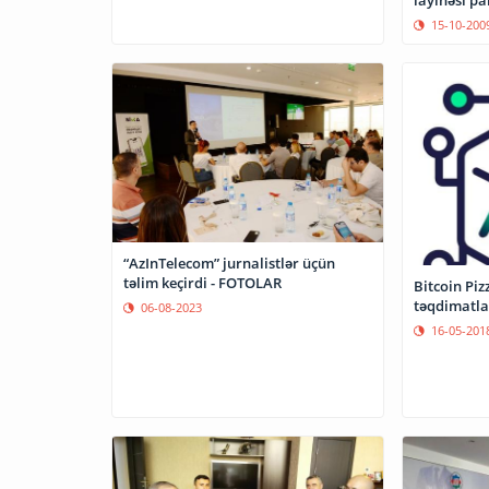
15-10-200
“AzInTelecom” jurnalistlər üçün
təlim keçirdi - FOTOLAR
Bitcoin Pi
təqdimatla
06-08-2023
16-05-201