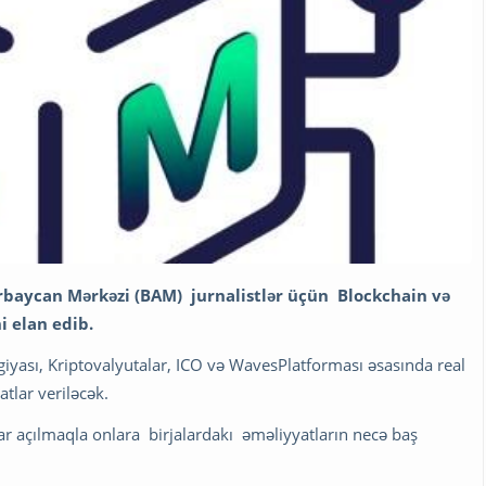
baycan Mərkəzi (BAM) jurnalistlər üçün Blockchain və
i elan edib.
giyası, Kriptovalyutalar, ICO və WavesPlatforması əsasında real
tlar veriləcək.
lar açılmaqla onlara birjalardakı əməliyyatların necə baş