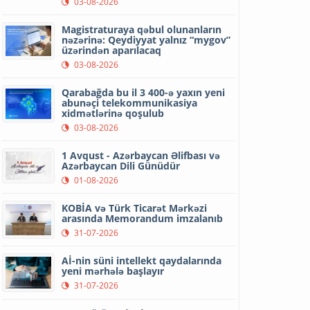
03-08-2026
Magistraturaya qəbul olunanların
nəzərinə: Qeydiyyat yalnız “mygov”
üzərindən aparılacaq
03-08-2026
Qarabağda bu il 3 400-ə yaxın yeni
abunəçi telekommunikasiya
xidmətlərinə qoşulub
03-08-2026
1 Avqust - Azərbaycan Əlifbası və
Azərbaycan Dili Günüdür
01-08-2026
KOBİA və Türk Ticarət Mərkəzi
arasında Memorandum imzalanıb
31-07-2026
Aİ-nin süni intellekt qaydalarında
yeni mərhələ başlayır
31-07-2026