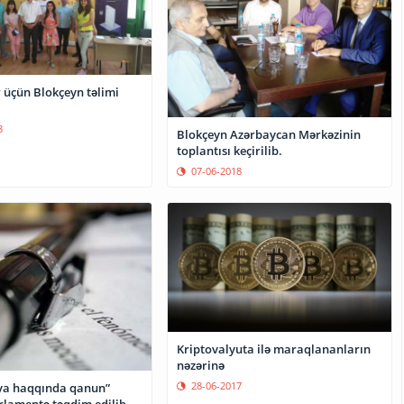
r üçün Blokçeyn təlimi
8
Blokçeyn Azərbaycan Mərkəzinin
toplantısı keçirilib.
07-06-2018
Kriptovalyuta ilə maraqlananların
nəzərinə
28-06-2017
ya haqqında qanun”
arlamentə təqdim edilib