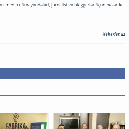
lnız media nümayəndələri, jurnalist və bloggerlər üçün nəzərdə
Xeberler.az