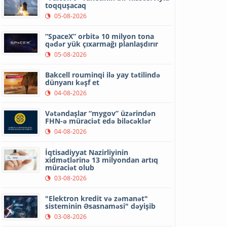
toqquşacaq
05-08-2026
“SpaceX” orbitə 10 milyon tona
qədər yük çıxarmağı planlaşdırır
05-08-2026
Bakcell rouminqi ilə yay tətilində
dünyanı kəşf et
04-08-2026
Vətəndaşlar “mygov” üzərindən
FHN-ə müraciət edə biləcəklər
04-08-2026
İqtisadiyyat Nazirliyinin
xidmətlərinə 13 milyondan artıq
müraciət olub
03-08-2026
"Elektron kredit və zəmanət"
sisteminin Əsasnaməsi" dəyişib
03-08-2026