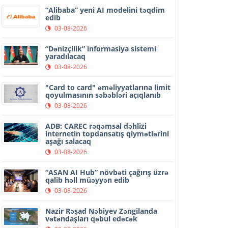
“Alibaba” yeni AI modelini təqdim
edib
03-08-2026
“Dənizçilik” informasiya sistemi
yaradılacaq
03-08-2026
"Card to card" əməliyyatlarına limit
qoyulmasının səbəbləri açıqlanıb
03-08-2026
ADB: CAREC rəqəmsal dəhlizi
internetin topdansatış qiymətlərini
aşağı salacaq
03-08-2026
“ASAN AI Hub” növbəti çağırış üzrə
qalib həll müəyyən edib
03-08-2026
Nazir Rəşad Nəbiyev Zəngilanda
vətəndaşları qəbul edəcək