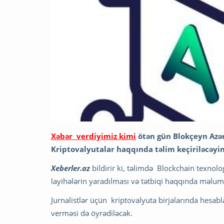
Xəbər verdiyimiz kimi
ötən gün Blokçeyn Azər
Kriptovalyutalar haqqında təlim keçiriləcəyin
Xeberler.az
bildirir ki, təlimdə Blockchain texnolo
layihələrin yaradılması və tətbiqi haqqında məluma
Jurnalistlər üçün kriptovalyuta birjalarında hesab
verməsi də öyrədiləcək.