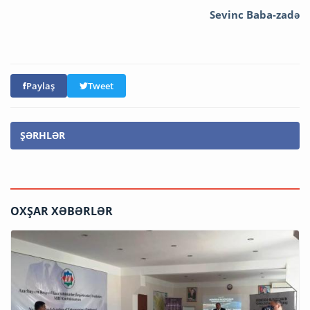
Sevinc Baba-zadə
Paylaş
Tweet
ŞƏRHLƏR
OXŞAR XƏBƏRLƏR