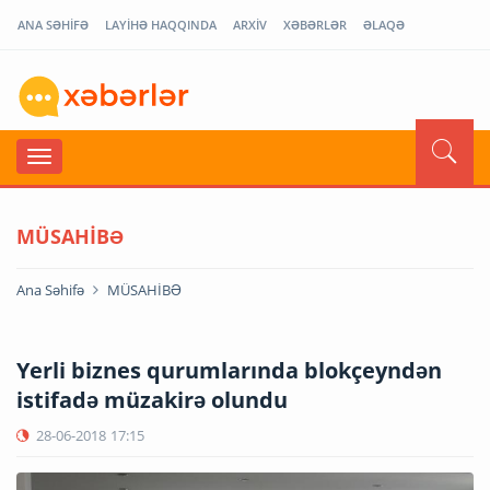
ANA SƏHİFƏ
LAYİHƏ HAQQINDA
ARXİV
XƏBƏRLƏR
ƏLAQƏ
MÜSAHİBƏ
Ana Səhifə
MÜSAHİBƏ
Yerli biznes qurumlarında blokçeyndən
istifadə müzakirə olundu
28-06-2018
17:15