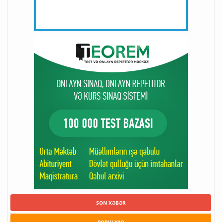
SON XƏBƏR