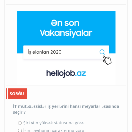
SORĞU
İT mütəxəssislər iş yerlərini hansı meyarlar əsasında
seçir ?
Şirkətin yüksək statusuna görə
İşin, layihənin xarakterinə görə