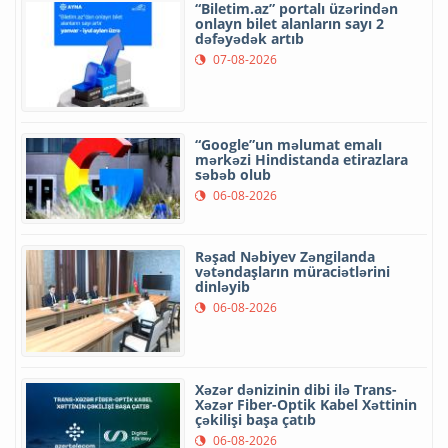
“Biletim.az” portalı üzərindən
onlayn bilet alanların sayı 2
dəfəyədək artıb
07-08-2026
“Google”un məlumat emalı
mərkəzi Hindistanda etirazlara
səbəb olub
06-08-2026
Rəşad Nəbiyev Zəngilanda
vətəndaşların müraciətlərini
dinləyib
06-08-2026
Xəzər dənizinin dibi ilə Trans-
Xəzər Fiber-Optik Kabel Xəttinin
çəkilişi başa çatıb
06-08-2026