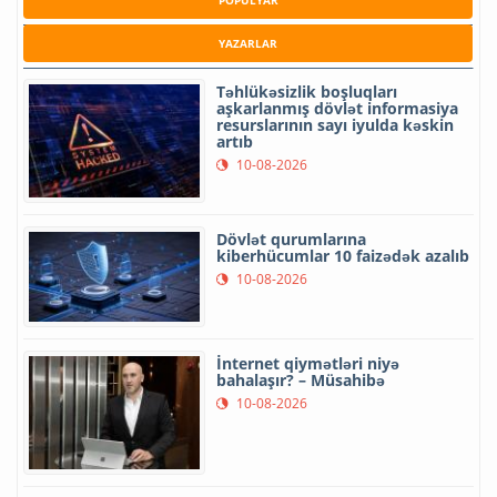
POPULYAR
YAZARLAR
Təhlükəsizlik boşluqları
aşkarlanmış dövlət informasiya
resurslarının sayı iyulda kəskin
artıb
10-08-2026
Dövlət qurumlarına
kiberhücumlar 10 faizədək azalıb
10-08-2026
İnternet qiymətləri niyə
bahalaşır? – Müsahibə
10-08-2026