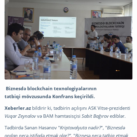
Biznesdə blockchain texnologiyalarının
tətbiqi mövzusunda Konfrans keçirildi.
Xeberler.az
bildirir ki, tədbirin açılışını ASK Vitse-prezidenti
Vüqar Zeynalov
və BAM həmtəsisçisi
Sabit Bağırov
ediblər.
Tədbirdə Sənan Həsənov "
Kriptovalyuta nədir?
", "
Biznesdə
ondan necə istifadə etmək olar?",
"
Biznesə necə tətbiq etmək