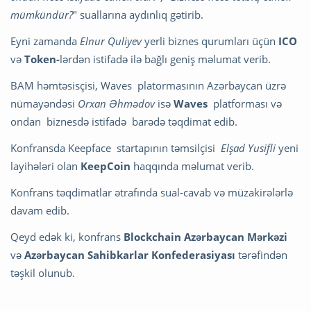
mümkündür?
" suallarına aydınlıq gətirib.
Eyni zamanda
Elnur Quliyev
yerli biznes qurumları üçün
ICO
və
Token-
lərdən istifadə ilə bağlı geniş məlumat verib.
BAM həmtəsisçisi, Waves
platormasının Azərbaycan üzrə
nümayəndəsi
Orxan Əhmədov
isə
Waves
platforması və
ondan biznesdə istifadə barədə təqdimat edib.
Konfransda Keepface startapının təmsilçisi
Elşad Yusifli
yeni
layihələri olan
KeepCoin
haqqında məlumat verib.
Konfrans təqdimatlar ətrafında sual-cavab və müzakirələrlə
davam edib.
Qeyd edək ki, konfrans
Blockchain Azərbaycan Mərkəzi
və
Azərbaycan Sahibkarlar Konfederasiyası
tərəfindən
təşkil olunub.