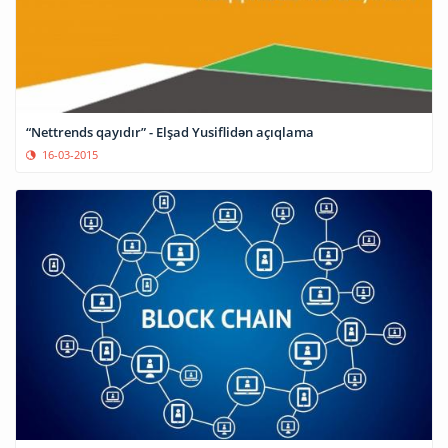
“Nettrends qayıdır” - Elşad Yusiflidən açıqlama
16-03-2015