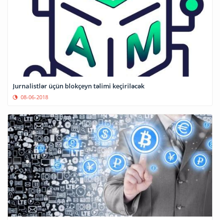
Jurnalistlər üçün blokçeyn təlimi keçiriləcək
08-06-2018