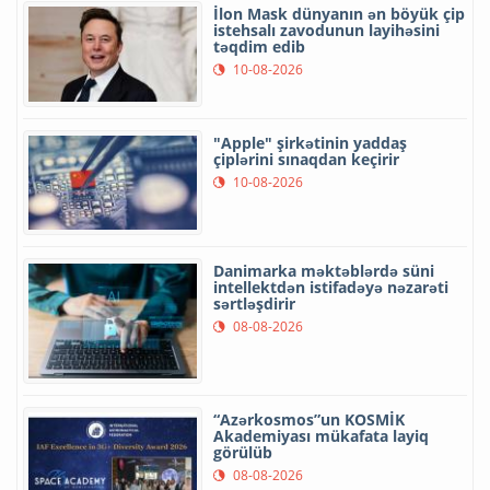
İlon Mask dünyanın ən böyük çip
istehsalı zavodunun layihəsini
təqdim edib
10-08-2026
"Apple" şirkətinin yaddaş
çiplərini sınaqdan keçirir
10-08-2026
Danimarka məktəblərdə süni
intellektdən istifadəyə nəzarəti
sərtləşdirir
08-08-2026
“Azərkosmos”un KOSMİK
Akademiyası mükafata layiq
görülüb
08-08-2026