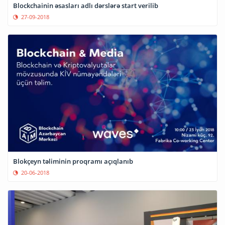
Blockchainin əsasları adlı dərslərə start verilib
27-09-2018
Blokçeyn təliminin proqramı açıqlanıb
20-06-2018