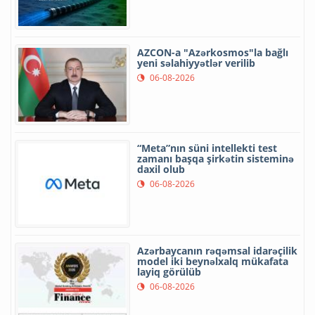
AZCON-a "Azərkosmos"la bağlı
yeni səlahiyyətlər verilib
06-08-2026
“Meta”nın süni intellekti test
zamanı başqa şirkətin sisteminə
daxil olub
06-08-2026
Azərbaycanın rəqəmsal idarəçilik
model iki beynəlxalq mükafata
layiq görülüb
06-08-2026