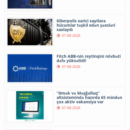
Kiberpolis xarici saytlara
hücumlar təşkil edən şəxsləri
saxlayıb
07-08-2026
Fitch ABB-nin reytinqini növbəti
dəfə yüksəltdi!
07-08-2026
“Əmək və Məşğulluq”
altsistemində hazırda 65 mindən
çox aktiv vakansiya var
07-08-2026