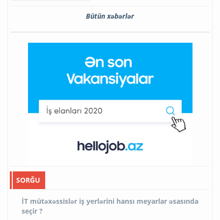
Bütün xəbərlər
SORĞU
İT mütəxəssislər iş yerlərini hansı meyarlar əsasında
seçir ?