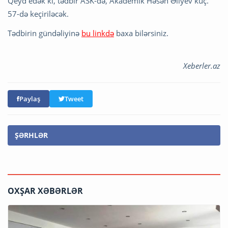
Qeyd edək ki, tədbir ASK-də, Akademik Həsən Əliyev küç.
57-də keçiriləcək.
Tədbirin gündəliyinə
bu linkdə
baxa bilərsiniz.
Xeberler.az
Paylaş
Tweet
ŞƏRHLƏR
OXŞAR XƏBƏRLƏR