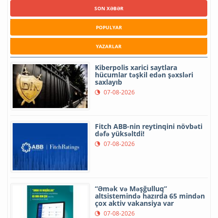
SON XƏBƏR
POPULYAR
YAZARLAR
Kiberpolis xarici saytlara
hücumlar təşkil edən şəxsləri
saxlayıb
07-08-2026
Fitch ABB-nin reytinqini növbəti
dəfə yüksəltdi!
07-08-2026
“Əmək və Məşğulluq”
altsistemində hazırda 65 mindən
çox aktiv vakansiya var
07-08-2026