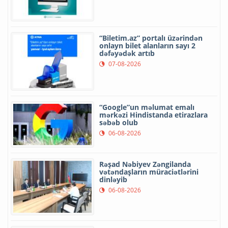
“Biletim.az” portalı üzərindən
onlayn bilet alanların sayı 2
dəfəyədək artıb
07-08-2026
“Google”un məlumat emalı
mərkəzi Hindistanda etirazlara
səbəb olub
06-08-2026
Rəşad Nəbiyev Zəngilanda
vətəndaşların müraciətlərini
dinləyib
06-08-2026