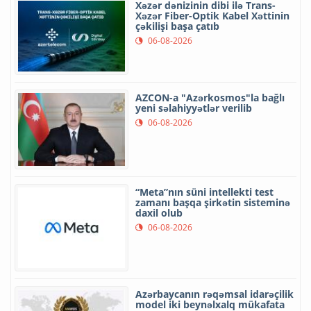
Xəzər dənizinin dibi ilə Trans-
Xəzər Fiber-Optik Kabel Xəttinin
çəkilişi başa çatıb
06-08-2026
AZCON-a "Azərkosmos"la bağlı
yeni səlahiyyətlər verilib
06-08-2026
“Meta”nın süni intellekti test
zamanı başqa şirkətin sisteminə
daxil olub
06-08-2026
Azərbaycanın rəqəmsal idarəçilik
model iki beynəlxalq mükafata