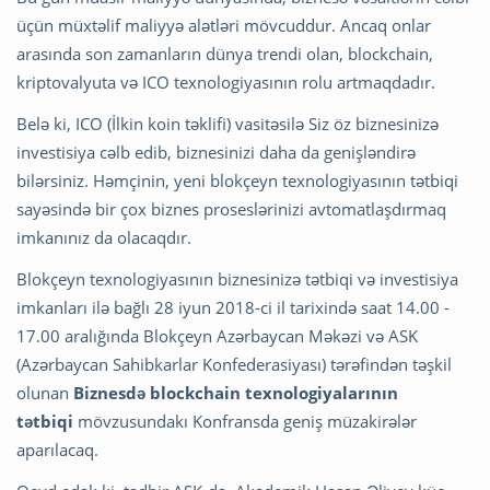
üçün müxtəlif maliyyə alətləri mövcuddur. Ancaq onlar
arasında son zamanların dünya trendi olan, blockchain,
kriptovalyuta və ICO texnologiyasının rolu artmaqdadır.
Belə ki, ICO (İlkin koin təklifi) vasitəsilə Siz öz biznesinizə
investisiya cəlb edib, biznesinizi daha da genişləndirə
bilərsiniz. Həmçinin, yeni blokçeyn texnologiyasının tətbiqi
sayəsində bir çox biznes proseslərinizi avtomatlaşdırmaq
imkanınız da olacaqdır.
Blokçeyn texnologiyasının biznesinizə tətbiqi və investisiya
imkanları ilə bağlı 28 iyun 2018-ci il tarixində saat 14.00 -
17.00 aralığında Blokçeyn Azərbaycan Məkəzi və ASK
(Azərbaycan Sahibkarlar Konfederasiyası) tərəfindən təşkil
olunan
Biznesdə blockchain texnologiyalarının
tətbiqi
mövzusundakı Konfransda geniş müzakirələr
aparılacaq.