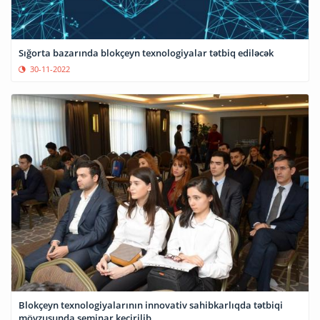
Sığorta bazarında blokçeyn texnologiyalar tətbiq ediləcək
30-11-2022
Blokçeyn texnologiyalarının innovativ sahibkarlıqda tətbiqi
mövzusunda seminar keçirilib