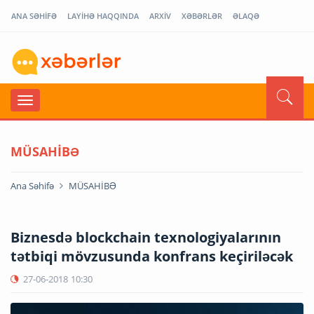
ANA SƏHİFƏ
LAYİHƏ HAQQINDA
ARXİV
XƏBƏRLƏR
ƏLAQƏ
MÜSAHİBƏ
Ana Səhifə
MÜSAHİBƏ
Biznesdə blockchain texnologiyalarının
tətbiqi mövzusunda konfrans keçiriləcək
27-06-2018
10:30