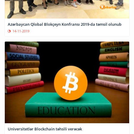
Azərbaycan Qlobal Blokçeyn Konfransı 2019-da təmsil olunub
14-11-2019
Universitetlər Blockchain təhsili verəcək