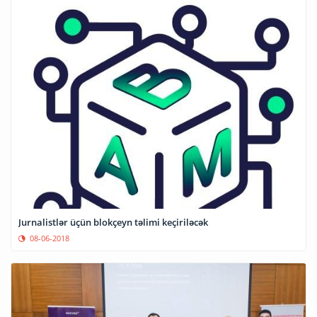
Jurnalistlər üçün blokçeyn təlimi keçiriləcək
08-06-2018