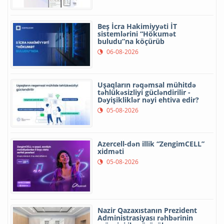
Beş İcra Hakimiyyəti İT
sistemlərini “Hökumət
buludu”na köçürüb
06-08-2026
Uşaqların rəqəmsal mühitdə
təhlükəsizliyi gücləndirilir -
Dəyişikliklər nəyi ehtiva edir?
05-08-2026
Azercell-dən illik “ZengimCELL”
xidməti
05-08-2026
Nazir Qazaxıstanın Prezident
Administrasiyası rəhbərinin