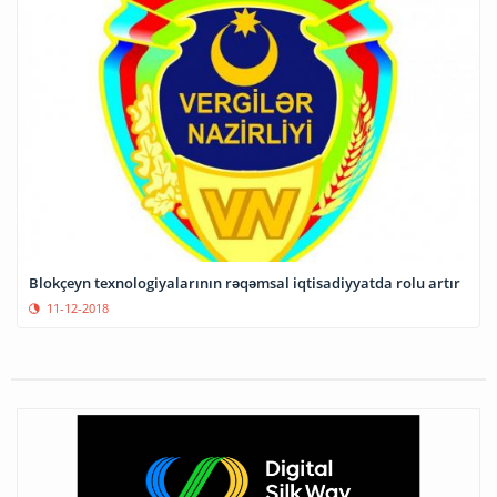
Blokçeyn texnologiyalarının rəqəmsal iqtisadiyyatda rolu artır
11-12-2018