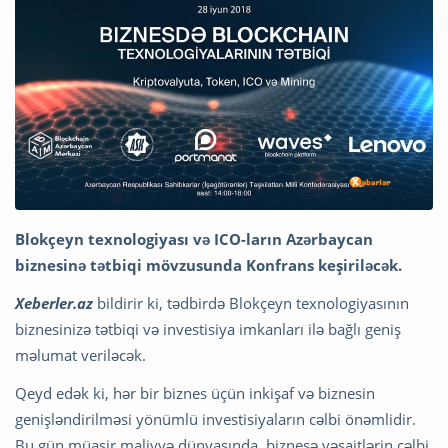
Blokçeyn texnologiyası və ICO-ların Azərbaycan
biznesinə tətbiqi mövzusunda Konfrans keşiriləcək.
Xeberler.az
bildirir ki, tədbirdə Blokçeyn texnologiyasının
biznesinizə tətbiqi və investisiya imkanları ilə bağlı geniş
məlumat veriləcək.
Qeyd edək ki, hər bir biznes üçün inkişaf və biznesin
genişləndirilməsi yönümlü investisiyaların cəlbi önəmlidir.
Bu gün müasir maliyyə dünyasında, biznesə vəsaitlərin cəlbi