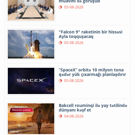
müavini ilə görüşüb
05-08-2026
"Falcon 9" raketinin bir hissəsi
Ayla toqquşacaq
05-08-2026
“SpaceX” orbitə 10 milyon tona
qədər yük çıxarmağı planlaşdırır
05-08-2026
Bakcell rouminqi ilə yay tətilində
dünyanı kəşf et
04-08-2026