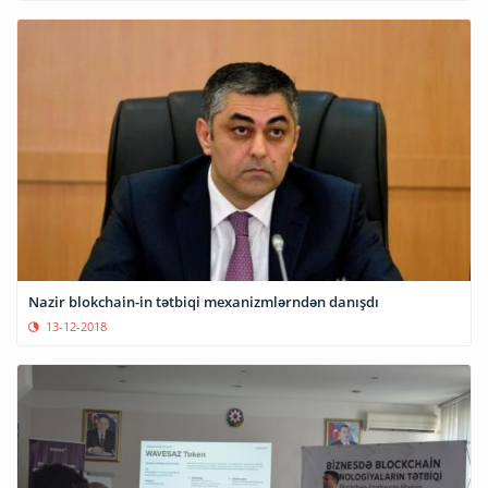
Nazir blokchain-in tətbiqi mexanizmlərndən danışdı
13-12-2018